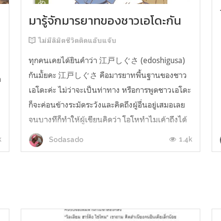
มารู้จักมารยาทของชาวเอโดะกัน
ไม่มีลิมิตชีวิตติดแอ๊บแจ๊บ
ทุกคนเคยได้ยินคำว่า 江戸しぐさ (edoshigusa)
กันมั้ยคะ 江戸しぐさ คือมารยาทพื้นฐานของชาว
า
เอโดะค่ะ ไม่ว่าจะเป็นท่าทาง หรือการพูดชาวเอโดะ
ก็จะค่อนข้างระมัดระวังและคิดถึงผู้อื่นอยู่เสมอเลย
จนบางทีก็ทำให้ผู้เขียนคิดว่า โอโหทำไมเค้าถึงได้
คิดถึงคนอื่นได้ขนาดนี้นะอยากรู้มั้ยคะว่าชาวเอโดะ
k
1.4k
Sodasado
มารยาทดีขนาดไหน มาลองอ่านกันได้เ...