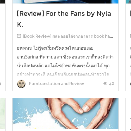
[Review] For the Fans by Nyla
K.
[Book Review] ผลพลอยได้จากอาการ book hangover หลังอ่านสารพัน MM Romance
อหหหห ไม่รู้จะเริ่มหวีดตรงไหนก่อนเลย
อ่านSarina ที่ความแตก ซึ่งตอนแรกเราก็หลงคิดว่า
นั่นคือปมหลัก แต่ไม่ใช่จ้าพอพ้นตรงนั้นมาได้ ทุก
อย่างทำท่าจะดี คนเขียนก็เฉลยปมตอนท้ายว่าไค
รันเคยเจออะไรมาในอดีตเท่านั้นแหละ คดีพลิกใน
3
42
Parntranslation and Review
ทันใด!!! ตรงนี้เป็นNarrative Escalation ที่ชอบ
มาก ทำให้รู้สึกเหมือนคนเขียนวางแผนไว้ตั...