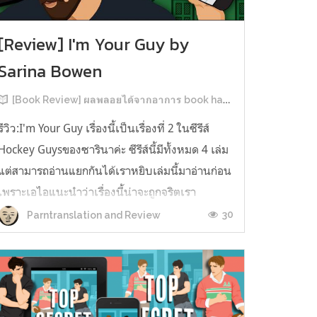
[Review] I'm Your Guy by
Sarina Bowen
[Book Review] ผลพลอยได้จากอาการ book hangover หลังอ่านสารพัน MM Romance
รีวิว:I'm Your Guy เรื่องนี้เป็นเรื่องที่ 2 ในซีรีส์
Hockey Guysของซารินาค่ะ ซีรีส์นี้มีทั้งหมด 4 เล่ม
แต่สามารถอ่านแยกกันได้เราหยิบเล่มนี้มาอ่านก่อน
เพราะเอไอแนะนำว่าเรื่องนี้น่าจะถูกจริตเรา
มากกว่า555 เรื่องนี้เป็นเรื่องราวของ TOMMASO
30
Parntranslation and Review
นักกีฬาฮอกกี้ NHL กับ Carter มัณฑนากรมือฉมัง
ทอมมาโซเพิ่งโดนเทร...