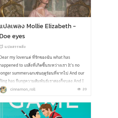
แปลเพลง Mollie Elizabeth -
Doe eyes
แปลสรรพสิ่ง
Dear my loverแด่ ที่รักของฉัน what has
happened to usสิ่งที่เกิดขึ้นระหว่างเรา It's no
longer summerเฉกเช่นฤดูร้อนที่จากไป And our
fling has flungความสัมพันธ์เราสองก็จบลง And I
still spin your recordsแต่ฉันยังเล่นเพลงโปรดของ
20
cinnamon_roll
คุณบนแผ่นเสียงไวนิล And You still feel like
homeในใจฉัน ตัวตนคุณก็ยังอบอ...