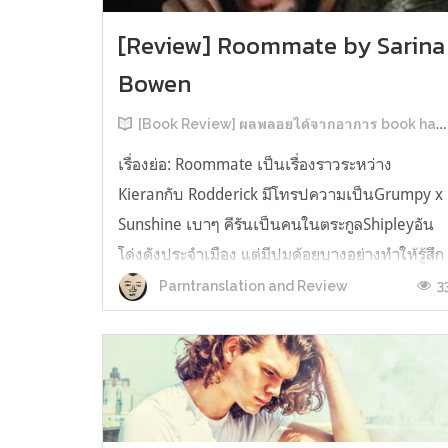
[Review] Roommate by Sarina
Bowen
[Book Review] ผลพลอยได้จากอาการ book hangover หลังอ่านสารพัน MM Romance
เรื่องย่อ: Roommate เป็นเรื่องราวระหว่าง
Kieranกับ Rodderick มีโทรปความเป็นGrumpy x
Sunshine เบาๆ คีรันเป็นคนในตระกูลShipleyอัน
โด่งดังประจำเมือง แต่มีปมด้อยบางอย่างทำให้รู้สึก
ว่าพ่อรักพี่ชายมากกว่าตัวเองเสมอ จึงดิ้นรนอยาก
3
Parntranslation and Review
ออกมาอยู่คนเดียวเพื่อให้หลุดจากอิทธิพลของที่
บ้าน และไล่ตามความฝันการเป็นกราฟฟิ...