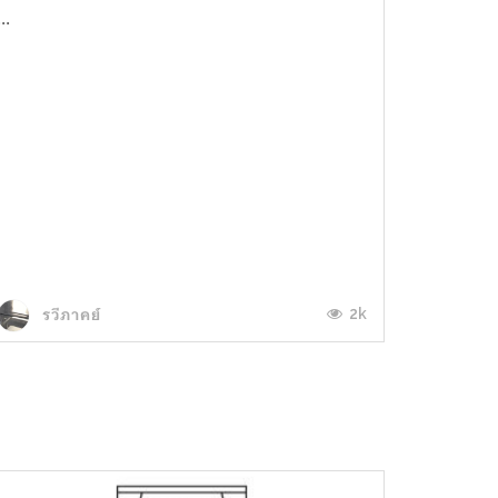
...
2k
รวีภาคย์