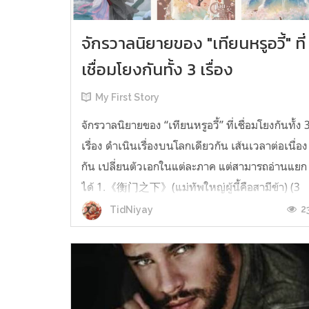
จักรวาลนิยายของ "เทียนหรูอวี้" ที่
เชื่อมโยงกันทั้ง 3 เรื่อง
My First Story
จักรวาลนิยายของ “เทียนหรูอวี้” ที่เชื่อมโยงกันทั้ง 
เรื่อง ดำเนินเรื่องบนโลกเดียวกัน เส้นเวลาต่อเนื่อง
กัน เปลี่ยนตัวเอกในแต่ละภาค แต่สามารถอ่านแยก
ได้ 1.《衡门之下》(แม่ทัพใหญ่ผู้นี้คือสามีข้า) (3
เล่มจบ) เป็นเรื่องที่เกิดก่อน เล่าเรื่องของ ฝูถิง กับ
2
TidNiyay
หลี่ชีฉือ ที่ต้องแต่งงานกันก่อนจะใช้ชีวิตห่างไกล
กัน...