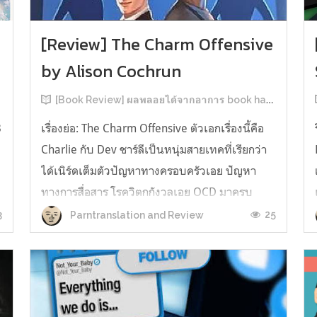
[Review] The Charm Offensive
by Alison Cochrun
[Book Review] ผลพลอยได้จากอาการ book hangover หลังอ่านสารพัน MM Romance
3
เรื่องย่อ: The Charm Offensive ตัวเอกเรื่องนี้คือ
Charlie กับ Dev ชาร์ลีเป็นหนุ่มสายเทคที่เรียกว่า
ได้เนิร์ดเต็มตัวปัญหาทางครอบครัวเอย ปัญหา
ทางการสื่อสาร โรควิตกกังวลเอย OCD มาครบ
เรียกได้ว่าครบองค์ประกอบความโอตะ เขาทั้งไม่
3
25
Parntranslation and Review
เชื่อในรักแท้ ไม่เคยมีความสัมพันธ์ในเชิงโรแมนติก
กับใคร หรืออาจเรียกว่าไม่เคยรู...