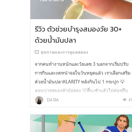
รีวิว ตัวช่วยบำรุงสมองวัย 30+
ด้วยน้ำมันปลา
สุขภาพและการดูแลสมอง
จากคนทำงานหนักและวัยเลข 3 นอกจากเริ่มปรับ
การกินและงดหน้าจอในวันหยุดแล้ว เราเลือกเสริม
ด้วยน้ำมันปลาKLARITY หลังกินไป 1 กระปุก 💡
ตอนบ่ายสมองล้าน้อยลง 💡ตื่นเช้าแล้วไม่ค่อยมึน
หัว 💡ไอเดียไม่ตัน ยิ่งทำงานสาย Content แนะนำ
2
DA RA
ว่าควรมี ชอบตรงที่ไม่มีกลิ่นคาวเลย กินง่ายสุด
ตั้งแต่เคยกินน้ำมันปลามาเลย ใครที่เคยกิ...