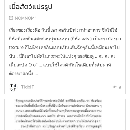
เนื้อสัตว์แปรรูป
NOMNOM*
เรื่องของเรื่องคือ วันนี้เอา คอร์นบีฟ มาทำอาหาร ซึ่งไม่ใช่
ยี่ห้อที่เคยกินสมัยก่อนนู้นนนนน (ยี่ห้อ อสร.) เปิดกระป๋องมา
texture ก็ไม่ใช่ เคยกินแบบเป็นเส้นฉีกๆอันนี้เหมือนเอาไป
ปั่น . นี่ก็เอาไปผัดในกระทะให้แห้งๆ ลองชิมดู .. คะ คะ คะ
เค็มสะบัด O o" ... แบบใช้โควต้ากินโซเดียมทั้งสัปดาห์
ต้องหาผักนึ่ง ...
9
TidbiT