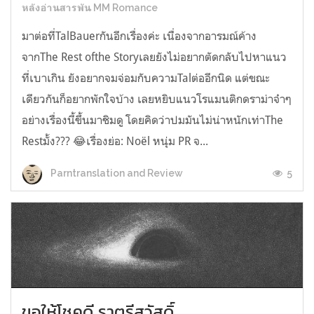
หลังอ่านสารพัน MM Romance
มาต่อที่TalBauerกันอีกเรื่องค่ะ เนื่องจากอารมณ์ค้าง
จากThe Rest ofthe Storyเลยยังไม่อยากตัดกลับไปหาแนว
ที่เบาเกิน ยังอยากจมจ่อมกับความTalต่ออีกนิด แต่ขณะ
เดียวกันก็อยากพักใจบ้าง เลยหยิบแนวโรแมนติกดราม่าจ๋าๆ
อย่างเรื่องนี้ขึ้นมาชิมดู โดยคิดว่าปมมันไม่น่าหนักเท่าThe
Restมั้ง??? 😂เรื่องย่อ: Noël หนุ่ม PR จ...
5
Parntranslation and Review
ขอให้โชคดี ราตรีสวัสดิ์