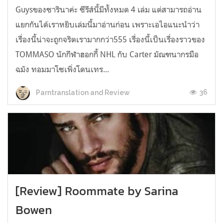
Guysของซารินาค่ะ ซีรีส์นี้มีทั้งหมด 4 เล่ม แต่สามารถอ่าน
แยกกันได้เราหยิบเล่มนี้มาอ่านก่อน เพราะเอไอแนะนำว่า
เรื่องนี้น่าจะถูกจริตเรามากกว่า555 เรื่องนี้เป็นเรื่องราวของ
TOMMASO นักกีฬาฮอกกี้ NHL กับ Carter มัณฑนากรมือ
ฉมัง ทอมมาโซเพิ่งโดนเทร...
36
Parntranslation and Review
[Review] Roommate by Sarina
Bowen