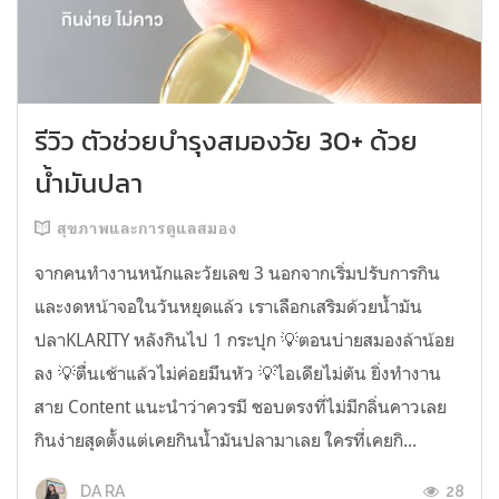
รีวิว ตัวช่วยบำรุงสมองวัย 30+ ด้วย
น้ำมันปลา
สุขภาพและการดูแลสมอง
จากคนทำงานหนักและวัยเลข 3 นอกจากเริ่มปรับการกิน
และงดหน้าจอในวันหยุดแล้ว เราเลือกเสริมด้วยน้ำมัน
ปลาKLARITY หลังกินไป 1 กระปุก 💡ตอนบ่ายสมองล้าน้อย
ลง 💡ตื่นเช้าแล้วไม่ค่อยมึนหัว 💡ไอเดียไม่ตัน ยิ่งทำงาน
สาย Content แนะนำว่าควรมี ชอบตรงที่ไม่มีกลิ่นคาวเลย
กินง่ายสุดตั้งแต่เคยกินน้ำมันปลามาเลย ใครที่เคยกิ...
28
DA RA