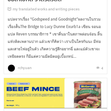
my translated works and writing pieces
แปลจากเรื่อง “Godspeed and Goodnight”ผลงานในรวม
เรื่องสั้นThe Bridge to Lucy Dunne Exurb1a เขียน จอนอ
แปล Reven บรรณาธิการ * เขาตื่นมาในสภาพล่อนจ้อน ลิ้น
แห้งติดเพดานปาก แล้วเขาก็คิดว่า เราเป็นใครกันนะ มีท่อ
และสายไฟอยู่ในตัว เกิดความรู้สึกอยากฉี่ และแม้ตัวเขาจะ
เหยียดตรง ก็มีแต่ความมืดมิดอยู่เบื้องหน้...
4
rchyuan