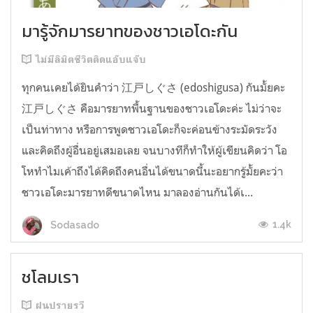
มารู้จักมารยาทของชาวเอโดะกัน
ไม่มีลิมิตชีวิตติดแอ๊บแจ๊บ
ทุกคนเคยได้ยินคำว่า 江戸しぐさ (edoshigusa) กันมั้ยคะ
江戸しぐさ คือมารยาทพื้นฐานของชาวเอโดะค่ะ ไม่ว่าจะ
เป็นท่าทาง หรือการพูดชาวเอโดะก็จะค่อนข้างระมัดระวัง
และคิดถึงผู้อื่นอยู่เสมอเลย จนบางทีก็ทำให้ผู้เขียนคิดว่า โอ
โหทำไมเค้าถึงได้คิดถึงคนอื่นได้ขนาดนี้นะอยากรู้มั้ยคะว่า
ชาวเอโดะมารยาทดีขนาดไหน มาลองอ่านกันได้เ...
1.4k
Sodasado
ชโลมเรา
ฝนปรายรวี