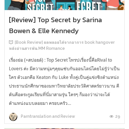
[Review] Top Secret by Sarina
Bowen & Elle Kennedy
[Book Review] ผลพลอยได้จากอาการ book hangover
หลังอ่านสารพัน MM Romance
เรื่องย่อ (+สปอยล์) : Top Secret โทรปเรื่องนี้คือRival to
Lovers ค่ะ มีความหนุ่มๆคุยแซ่บกันออนไลน์โดยไม่รู้ว่าเป็น
ใคร ตัวเอกคือ Keaton กับ Luke ทั้งคู่เป็นคู่แข่งชิงตำแหน่ง
ประธานนักศึกษาของมหาวิทยาลัยประวัติศาสตร์ยาวนาน คี
ตันคือตระกูลเรียนที่นี่มาสามรุ่น ใครๆ ก็มองว่าน่าจะได้
ตำแหน่งแบบลอยมา ครอบครัว...
29
Parntranslation and Review