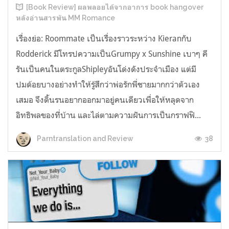
[Book Review] ผลพลอยได้จากอาการ book hangover
หลังอ่านสารพัน MM Romance
เรื่องย่อ: Roommate เป็นเรื่องราวระหว่าง Kieranกับ
Rodderick มีโทรปความเป็นGrumpy x Sunshine เบาๆ คี
รันเป็นคนในตระกูลShipleyอันโด่งดังประจำเมือง แต่มี
ปมด้อยบางอย่างทำให้รู้สึกว่าพ่อรักพี่ชายมากกว่าตัวเอง
เสมอ จึงดิ้นรนอยากออกมาอยู่คนเดียวเพื่อให้หลุดจาก
อิทธิพลของที่บ้าน และไล่ตามความฝันการเป็นกราฟฟิ...
38
Parntranslation and Review