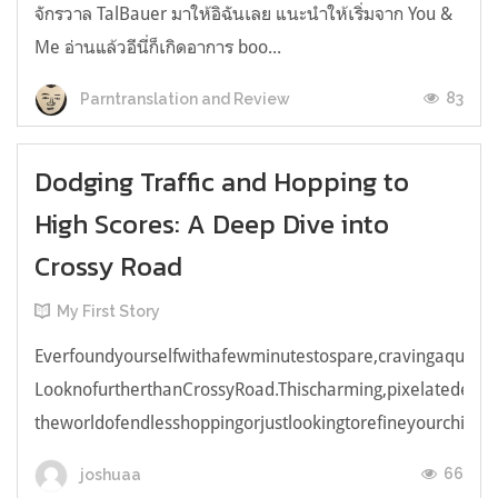
จักรวาล TalBauer มาให้อิฉันเลย แนะนำให้เริ่มจาก You &
Me อ่านแล้วอีนี่ก็เกิดอาการ boo...
83
Parntranslation and Review
Dodging Traffic and Hopping to
High Scores: A Deep Dive into
Crossy Road
My First Story
Everfoundyourselfwithafewminutestospare,cravingaquick,e
LooknofurtherthanCrossyRoad.Thischarming,pixelatedendl
theworldofendlesshoppingorjustlookingtorefineyourchicken
66
joshuaa