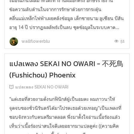
งมอร์แกนโผล่มาที่โต๊ะทำงานผมอีกครั้ง อักษรรายงาน
ข้อความลับด้านในจากการรักษาด้วยการกระตุ้น
คลื่นแม่เหล็กไฟฟ้าเผยคลังข้อมูล เด็กชายนาม ลูเซียน บีสัน
อายุ 14 ปี ปรากฏผลลัพธ์เป็นลบ ชุดข้อมูลในระบบคาด...
51
wallflowerblu
แปลเพลง SEKAI NO OWARI - 不死鳥
(Fushichou) Phoenix
แปลเพลง SEKAI NO OWARI
"แด่เธอที่สวยงามดั่งนกฟินิกส์ผู้เป็นอมตะ ผมภาวนาให้
จุดจบของชั่วนิรันดร์ได้มาโปรดเธอด้วยเทอญ"เป็นเพลงที่
ชอบจังหวะกับดนตรีมาตลอด พึ่งมาตั้งใจอ่านเนื้อร้องแล้ว
เห็นว่าเนื้อร้องน่าสนใจดีเลยอยากมาแปลดูค่ะ ((ความคิด