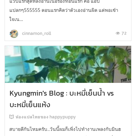
แวบแรกสุดหลังอ่านเนื้อร้องท่อนแรก คือ แอบ
แปลกๆ555555 ตอนแรกคิดว่าตัวเองอ่านผิด แต่พอเข้า
ใจเน...
72
cinnamon_roll
Kyungmin's Blog : บะหมี่เย็นน้ำ vs
บะหมี่เย็นแห้ง
ห้องแปลไทยของ happypuppy
สบายดีกันไหมครับ..วันนี้ผมก็เพิ่งไปทำงานเพลงกับมินฮ