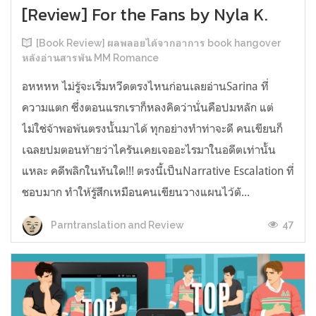
[Review] For the Fans by Nyla K.
[Book Review] ผลพลอยได้จากอาการ book hangover
หลังอ่านสารพัน MM Romance
อหหหห ไม่รู้จะเริ่มหวีดตรงไหนก่อนเลยอ่านSarina ที่
ความแตก ซึ่งตอนแรกเราก็หลงคิดว่านั่นคือปมหลัก แต่
ไม่ใช่จ้าพอพ้นตรงนั้นมาได้ ทุกอย่างทำท่าจะดี คนเขียนก็
เฉลยปมตอนท้ายว่าไครันเคยเจออะไรมาในอดีตเท่านั้น
แหละ คดีพลิกในทันใด!!! ตรงนี้เป็นNarrative Escalation ที่
ชอบมาก ทำให้รู้สึกเหมือนคนเขียนวางแผนไว้ตั...
47
Parntranslation and Review