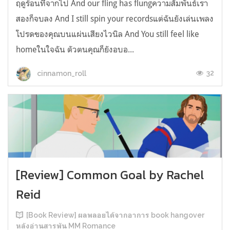
ฤดูร้อนที่จากไป And our fling has flungความสัมพันธ์เรา
สองก็จบลง And I still spin your recordsแต่ฉันยังเล่นเพลง
โปรดของคุณบนแผ่นเสียงไวนิล And You still feel like
homeในใจฉัน ตัวตนคุณก็ยังอบอ...
32
cinnamon_roll
[Review] Common Goal by Rachel
Reid
[Book Review] ผลพลอยได้จากอาการ book hangover
หลังอ่านสารพัน MM Romance