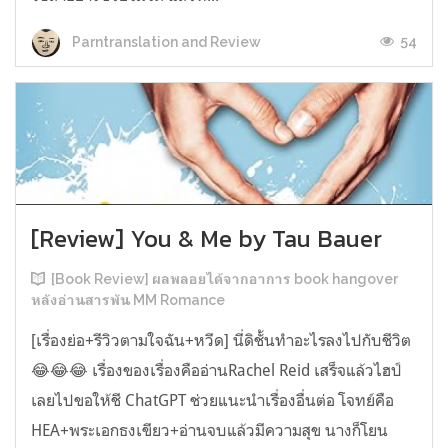
54
Parntranslation and Review
[Review] You & Me by Tau Bauer
[Book Review] ผลพลอยได้จากอาการ book hangover
หลังอ่านสารพัน MM Romance
[เรื่องย่อ+รีวิวตามใจฉัน+หวีด] นี่ดิชั้นทำอะไรลงไปกับชีวิต
😂😂😂 เรื่องของเรื่องคืออ่านRachel Reid เสร็จแล้วไฮป์
เลยไปขอให้ชี ChatGPT ช่วยแนะนำเรื่องอื่นต่อ โจทย์คือ
HEA+พระเอกธงเขียว+อ่านจบแล้วมีความสุข นางก็โยน