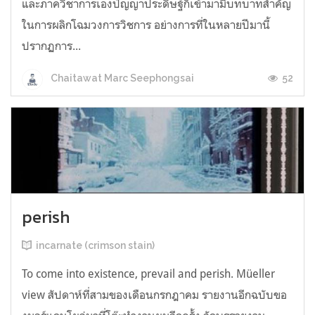
และภาควิชาการเองปัญญาประดิษฐ์ก็เข้ามามีบทบาทสำคัญ
ในการผลิกโฉมวงการวิชการ อย่างการที่ในหลายปีมานี้
ปรากฏการ...
52
Chaitawat Marc Seephongsai
perish
incarnate (crimson stain)
To come into existence, prevail and perish. Müeller
view สัปดาห์ที่สามของเดือนกรกฎาคม รายงานอีกฉบับขอ