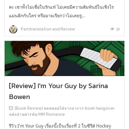
ตะ เขาทั้งไม่เชื่อในรักแท้ ไม่เคยมีความสัมพันธ์ในเชิงโร
แมนติกกับใคร หรืออาจเรียกว่าไม่เคยรู...
31
Parntranslation and Review
[Review] I'm Your Guy by Sarina
Bowen
[Book Review] ผลพลอยได้จากอาการ book hangover
หลังอ่านสารพัน MM Romance
รีวิว:I'm Your Guy เรื่องนี้เป็นเรื่องที่ 2 ในซีรีส์ Hockey