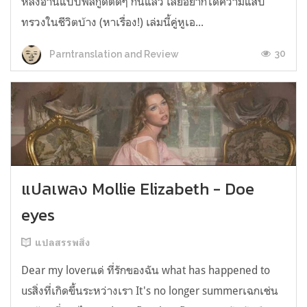
หลังอ่านแบบฟีลกู้ดติดๆ กันแล้ว เลยอยากได้ความแสบ
ทรวงในชีวิตบ้าง (หาเรื่อง!) เล่มนี้คู่หูเอ...
30
Parntranslation and Review
แปลเพลง Mollie Elizabeth - Doe
eyes
แปลสรรพสิ่ง
Dear my loverแด่ ที่รักของฉัน what has happened to
usสิ่งที่เกิดขึ้นระหว่างเรา It's no longer summerเฉกเช่น