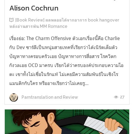
Alison Cochrun
[Book Review] ผลพลอยได้จากอาการ book hangover
หลังอ่านสารพัน MM Romance
เรื่องย่อ: The Charm Offensive ตัวเอกเรื่องนี้คือ Charlie
กับ Dev ชาร์ลีเป็นหนุ่มสายเทคที่เรียกว่าได้เนิร์ดเต็มตัว
ปัญหาทางครอบครัวเอย ปัญหาทางการสื่อสาร โรควิตก
กังวลเอย OCD มาครบ เรียกได้ว่าครบองค์ประกอบความโอ
ตะ เขาทั้งไม่เชื่อในรักแท้ ไม่เคยมีความสัมพันธ์ในเชิงโร
แมนติกกับใคร หรืออาจเรียกว่าไม่เคยรู...
27
Parntranslation and Review