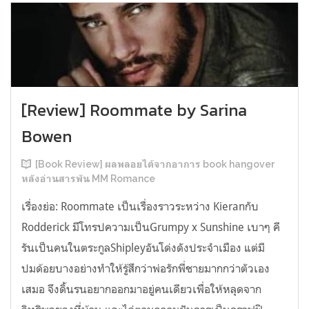
[Review] Roommate by Sarina
Bowen
[Book Review] ผลพลอยได้จากอาการ book hangover
หลังอ่านสารพัน MM Romance
เรื่องย่อ: Roommate เป็นเรื่องราวระหว่าง Kieranกับ
Rodderick มีโทรปความเป็นGrumpy x Sunshine เบาๆ คี
รันเป็นคนในตระกูลShipleyอันโด่งดังประจำเมือง แต่มี
ปมด้อยบางอย่างทำให้รู้สึกว่าพ่อรักพี่ชายมากกว่าตัวเอง
เสมอ จึงดิ้นรนอยากออกมาอยู่คนเดียวเพื่อให้หลุดจาก