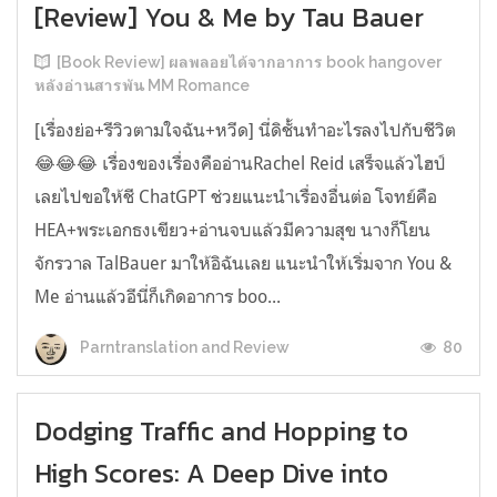
[Review] You & Me by Tau Bauer
[Book Review] ผลพลอยได้จากอาการ book hangover
หลังอ่านสารพัน MM Romance
[เรื่องย่อ+รีวิวตามใจฉัน+หวีด] นี่ดิชั้นทำอะไรลงไปกับชีวิต
😂😂😂 เรื่องของเรื่องคืออ่านRachel Reid เสร็จแล้วไฮป์
เลยไปขอให้ชี ChatGPT ช่วยแนะนำเรื่องอื่นต่อ โจทย์คือ
HEA+พระเอกธงเขียว+อ่านจบแล้วมีความสุข นางก็โยน
จักรวาล TalBauer มาให้อิฉันเลย แนะนำให้เริ่มจาก You &
Me อ่านแล้วอีนี่ก็เกิดอาการ boo...
80
Parntranslation and Review
Dodging Traffic and Hopping to
High Scores: A Deep Dive into