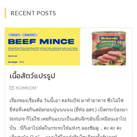
RECENT POSTS
เนื้อสัตว์แปรรูป
NOMNOM*
เรื่องของเรื่องคือ วันนี้เอา คอร์นบีฟ มาทำอาหาร ซึ่งไม่ใช่
ยี่ห้อที่เคยกินสมัยก่อนนู้นนนนน (ยี่ห้อ อสร.) เปิดกระป๋องมา
texture ก็ไม่ใช่ เคยกินแบบเป็นเส้นฉีกๆอันนี้เหมือนเอาไป
ปั่น . นี่ก็เอาไปผัดในกระทะให้แห้งๆ ลองชิมดู .. คะ คะ คะ
เค็มสะบัด O o" ... แบบใช้โควต้ากินโซเดียมทั้งสัปดาห์