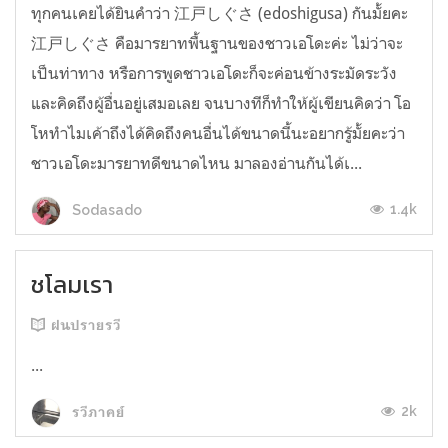
ทุกคนเคยได้ยินคำว่า 江戸しぐさ (edoshigusa) กันมั้ยคะ
江戸しぐさ คือมารยาทพื้นฐานของชาวเอโดะค่ะ ไม่ว่าจะ
เป็นท่าทาง หรือการพูดชาวเอโดะก็จะค่อนข้างระมัดระวัง
และคิดถึงผู้อื่นอยู่เสมอเลย จนบางทีก็ทำให้ผู้เขียนคิดว่า โอ
โหทำไมเค้าถึงได้คิดถึงคนอื่นได้ขนาดนี้นะอยากรู้มั้ยคะว่า
ชาวเอโดะมารยาทดีขนาดไหน มาลองอ่านกันได้เ...
1.4k
Sodasado
ชโลมเรา
ฝนปรายรวี
...
2k
รวีภาคย์