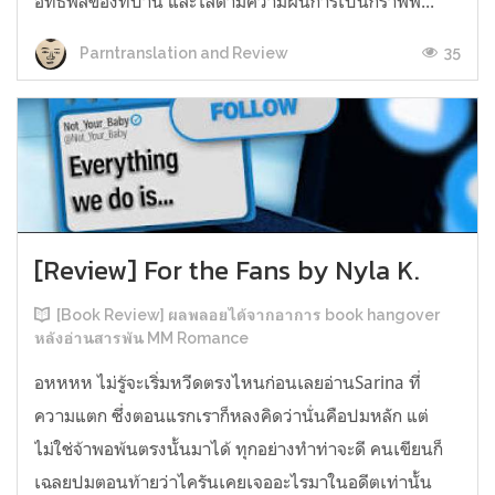
อิทธิพลของที่บ้าน และไล่ตามความฝันการเป็นกราฟฟิ...
35
Parntranslation and Review
[Review] For the Fans by Nyla K.
[Book Review] ผลพลอยได้จากอาการ book hangover
หลังอ่านสารพัน MM Romance
อหหหห ไม่รู้จะเริ่มหวีดตรงไหนก่อนเลยอ่านSarina ที่
ความแตก ซึ่งตอนแรกเราก็หลงคิดว่านั่นคือปมหลัก แต่
ไม่ใช่จ้าพอพ้นตรงนั้นมาได้ ทุกอย่างทำท่าจะดี คนเขียนก็
เฉลยปมตอนท้ายว่าไครันเคยเจออะไรมาในอดีตเท่านั้น