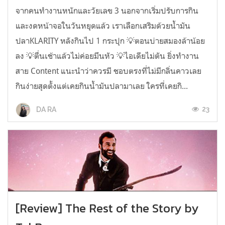
จากคนทำงานหนักและวัยเลข 3 นอกจากเริ่มปรับการกิน
และงดหน้าจอในวันหยุดแล้ว เราเลือกเสริมด้วยน้ำมัน
ปลาKLARITY หลังกินไป 1 กระปุก 💡ตอนบ่ายสมองล้าน้อย
ลง 💡ตื่นเช้าแล้วไม่ค่อยมึนหัว 💡ไอเดียไม่ตัน ยิ่งทำงาน
สาย Content แนะนำว่าควรมี ชอบตรงที่ไม่มีกลิ่นคาวเลย
กินง่ายสุดตั้งแต่เคยกินน้ำมันปลามาเลย ใครที่เคยกิ...
23
DA RA
[Review] The Rest of the Story by