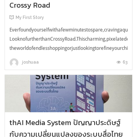
Crossy Road
My First Story
Everfoundyourselfwithafewminutestospare,cravingaquick,e
LooknofurtherthanCrossyRoad.Thischarming,pixelatedendl
theworldofendlesshoppingorjustlookingtorefineyourchicken
63
joshuaa
thAI Media System ปัญญาประดิษฐ์
กับความเปลี่ยนแปลงของระบบสื่อไทย