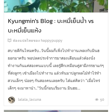
Kyungmin's Blog : บะหมี่เย็นน้ำ vs
บะหมี่เย็นแห้ง
ห้องแปลไทยของ happypuppy
สบายดีกันไหมครับ..วันนี้ผมก็เพิ่งไปทำงานเพลงกับมินฮ
ยอกมาครับ พอปลดประจำการมาสองเดือนแล้วต้องนั่ง
ทำงานกันแค่สองคนแบบนี้ เลยรู้สึกเหมือนคู่สามีภรรยาแก่ๆ
ที่ส่งลูกๆ เข้าเมืองไปทำงาน แล้วหันมาปลูกผลไม้ทำไร่ทำ
สวนเล็กๆ น้อยๆ กันสองคนเลยครับ ได้แต่คิดว่า "เมื่อไหร่
เด็กๆ จะมาหาน้า.."วันนี้ก่อนเริ่มงาน มินฮย...
50
lalala_lacuna