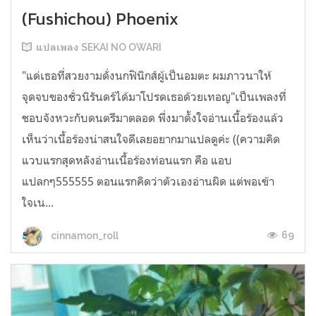
(Fushichou) Phoenix
แปลเพลง SEKAI NO OWARI
"แด่เธอที่สวยงามดั่งนกฟินิกส์ผู้เป็นอมตะ ผมภาวนาให้
จุดจบของชั่วนิรันดร์ได้มาโปรดเธอด้วยเทอญ"เป็นเพลงที่
ชอบจังหวะกับดนตรีมาตลอด พึ่งมาตั้งใจอ่านเนื้อร้องแล้ว
เห็นว่าเนื้อร้องน่าสนใจดีเลยอยากมาแปลดูค่ะ ((ความคิด
แวบแรกสุดหลังอ่านเนื้อร้องท่อนแรก คือ แอบ
แปลกๆ555555 ตอนแรกคิดว่าตัวเองอ่านผิด แต่พอเข้า
ใจเน...
69
cinnamon_roll