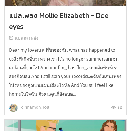
แปลเพลง Mollie Elizabeth - Doe
eyes
แปลสรรพสิ่ง
Dear my loverแด่ ที่รักของฉัน what has happened to
usสิ่งที่เกิดขึ้นระหว่างเรา It's no longer summerเฉกเช่น
ฤดูร้อนที่จากไป And our fling has flungความสัมพันธ์เรา
สองก็จบลง And I still spin your recordsแต่ฉันยังเล่นเพลง
โปรดของคุณบนแผ่นเสียงไวนิล And You still feel like
homeในใจฉัน ตัวตนคุณก็ยังอบอ...
22
cinnamon_roll