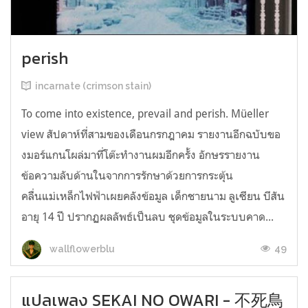
perish
incarnate (crimson stain)
To come into existence, prevail and perish. Müeller
view สัปดาห์ที่สามของเดือนกรกฎาคม รายงานอีกฉบับขอ
งมอร์แกนโผล่มาที่โต๊ะทำงานผมอีกครั้ง อักษรรายงาน
ข้อความลับด้านในจากการรักษาด้วยการกระตุ้น
คลื่นแม่เหล็กไฟฟ้าเผยคลังข้อมูล เด็กชายนาม ลูเซียน บีสัน
อายุ 14 ปี ปรากฏผลลัพธ์เป็นลบ ชุดข้อมูลในระบบคาด...
49
wallflowerblu
แปลเพลง SEKAI NO OWARI - 不死鳥