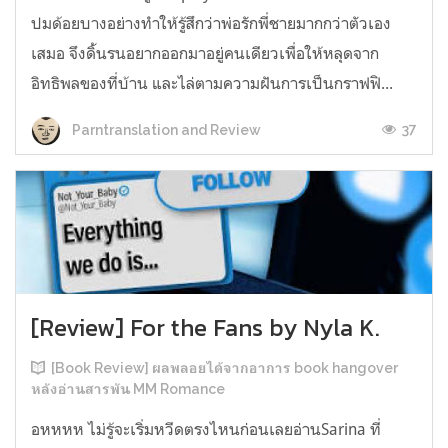
ปมด้อยบางอย่างทำให้รู้สึกว่าพ่อรักพี่ชายมากกว่าตัวเอง
เสมอ จึงดิ้นรนอยากออกมาอยู่คนเดียวเพื่อให้หลุดจาก
อิทธิพลของที่บ้าน และไล่ตามความฝันการเป็นกราฟฟิ...
37
Parntranslation and Review
[Review] For the Fans by Nyla K.
[Book Review] ผลพลอยได้จากอาการ book hangover
หลังอ่านสารพัน MM Romance
อหหหห ไม่รู้จะเริ่มหวีดตรงไหนก่อนเลยอ่านSarina ที่