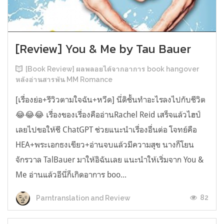
[Review] You & Me by Tau Bauer
[Book Review] ผลพลอยได้จากอาการ book hangover
หลังอ่านสารพัน MM Romance
[เรื่องย่อ+รีวิวตามใจฉัน+หวีด] นี่ดิชั้นทำอะไรลงไปกับชีวิต
😂😂😂 เรื่องของเรื่องคืออ่านRachel Reid เสร็จแล้วไฮป์
เลยไปขอให้ชี ChatGPT ช่วยแนะนำเรื่องอื่นต่อ โจทย์คือ
HEA+พระเอกธงเขียว+อ่านจบแล้วมีความสุข นางก็โยน
จักรวาล TalBauer มาให้อิฉันเลย แนะนำให้เริ่มจาก You &
Me อ่านแล้วอีนี่ก็เกิดอาการ boo...
82
Parntranslation and Review