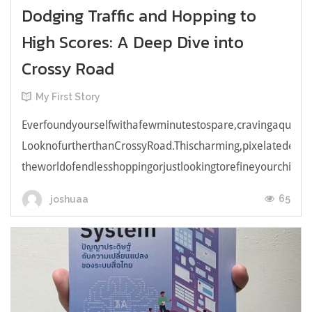
Dodging Traffic and Hopping to
High Scores: A Deep Dive into
Crossy Road
My First Story
Everfoundyourselfwithafewminutestospare,cravingaquick,e
LooknofurtherthanCrossyRoad.Thischarming,pixelatedendl
theworldofendlesshoppingorjustlookingtorefineyourchicken
65
joshuaa