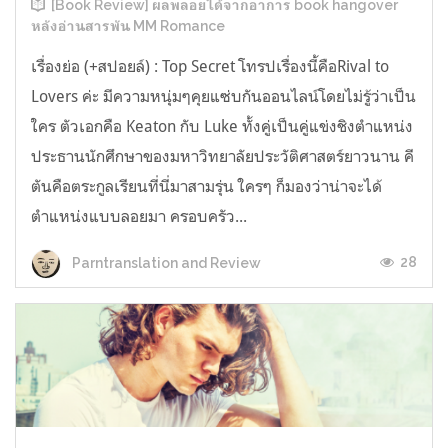
[Book Review] ผลพลอยได้จากอาการ book hangover
หลังอ่านสารพัน MM Romance
เรื่องย่อ (+สปอยล์) : Top Secret โทรปเรื่องนี้คือRival to
Lovers ค่ะ มีความหนุ่มๆคุยแซ่บกันออนไลน์โดยไม่รู้ว่าเป็น
ใคร ตัวเอกคือ Keaton กับ Luke ทั้งคู่เป็นคู่แข่งชิงตำแหน่ง
ประธานนักศึกษาของมหาวิทยาลัยประวัติศาสตร์ยาวนาน คี
ตันคือตระกูลเรียนที่นี่มาสามรุ่น ใครๆ ก็มองว่าน่าจะได้
ตำแหน่งแบบลอยมา ครอบครัว...
28
Parntranslation and Review