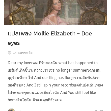
แปลเพลง Mollie Elizabeth - Doe
eyes
แปลสรรพสิ่ง
Dear my loverแด่ ที่รักของฉัน what has happened to
usสิ่งที่เกิดขึ้นระหว่างเรา It's no longer summerเฉกเช่น
ฤดูร้อนที่จากไป And our fling has flungความสัมพันธ์เรา
สองก็จบลง And I still spin your recordsแต่ฉันยังเล่นเพลง
โปรดของคุณบนแผ่นเสียงไวนิล And You still feel like
homeในใจฉัน ตัวตนคุณก็ยังอบอ...