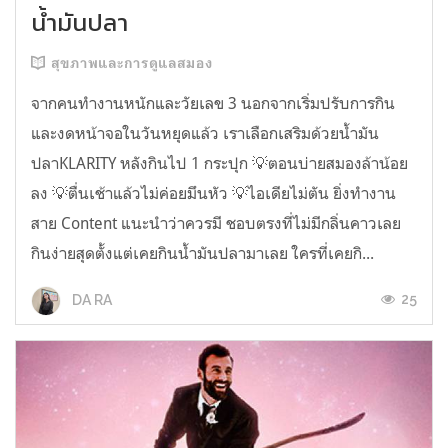
น้ำมันปลา
สุขภาพและการดูแลสมอง
จากคนทำงานหนักและวัยเลข 3 นอกจากเริ่มปรับการกิน
และงดหน้าจอในวันหยุดแล้ว เราเลือกเสริมด้วยน้ำมัน
ปลาKLARITY หลังกินไป 1 กระปุก 💡ตอนบ่ายสมองล้าน้อย
ลง 💡ตื่นเช้าแล้วไม่ค่อยมึนหัว 💡ไอเดียไม่ตัน ยิ่งทำงาน
สาย Content แนะนำว่าควรมี ชอบตรงที่ไม่มีกลิ่นคาวเลย
กินง่ายสุดตั้งแต่เคยกินน้ำมันปลามาเลย ใครที่เคยกิ...
25
DA RA