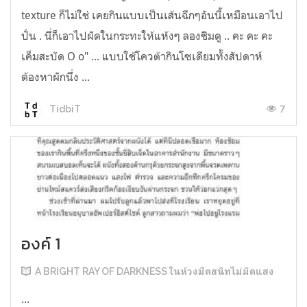
texture ก็ไม่ใช่ เคยกินแบบเป็นเส้นฉีกๆอันนี้เหมือนเอาไป
ปั่น . นี่ก็เอาไปผัดในกระทะให้แห้งๆ ลองชิมดู .. คะ คะ คะ
เค็มสะบัด O o" ... แบบใช้โควต้ากินโซเดียมทั้งสัปดาห์
ต้องหาผักนึ่ง ...
7
TidbiT
องค์ 1
A BRIGHT RAY OF DARKNESS ในห้วงมืดสนิทไม่มิดแสง
...