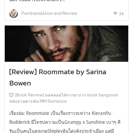
34
Parntranslation and Review
[Review] Roommate by Sarina
Bowen
[Book Review] ผลพลอยได้จากอาการ book hangover
หลังอ่านสารพัน MM Romance
เรื่องย่อ: Roommate เป็นเรื่องราวระหว่าง Kieranกับ
Rodderick มีโทรปความเป็นGrumpy x Sunshine เบาๆ คี
รันเป็นคนในตระกูลShipleyอันโด่งดังประจำเมือง แต่มี