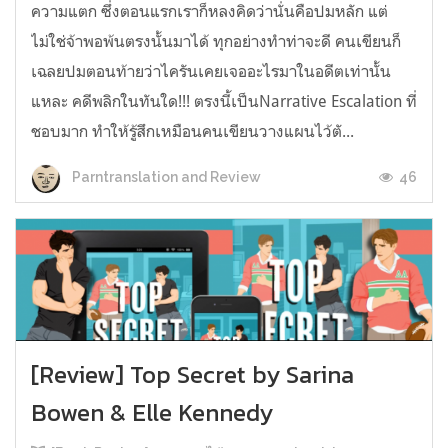
ความแตก ซึ่งตอนแรกเราก็หลงคิดว่านั่นคือปมหลัก แต่
ไม่ใช่จ้าพอพ้นตรงนั้นมาได้ ทุกอย่างทำท่าจะดี คนเขียนก็
เฉลยปมตอนท้ายว่าไครันเคยเจออะไรมาในอดีตเท่านั้น
แหละ คดีพลิกในทันใด!!! ตรงนี้เป็นNarrative Escalation ที่
ชอบมาก ทำให้รู้สึกเหมือนคนเขียนวางแผนไว้ตั...
46
Parntranslation and Review
[Review] Top Secret by Sarina
Bowen & Elle Kennedy