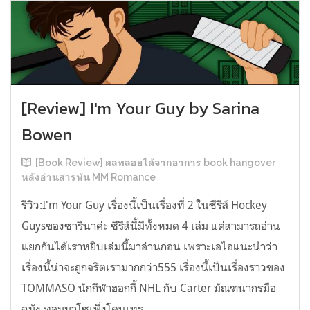
[Review] I'm Your Guy by Sarina
Bowen
[Book Review] ผลพลอยได้จากอาการ book hangover
หลังอ่านสารพัน MM Romance
รีวิว:I'm Your Guy เรื่องนี้เป็นเรื่องที่ 2 ในซีรีส์ Hockey
Guysของซารินาค่ะ ซีรีส์นี้มีทั้งหมด 4 เล่ม แต่สามารถอ่าน
แยกกันได้เราหยิบเล่มนี้มาอ่านก่อน เพราะเอไอแนะนำว่า
เรื่องนี้น่าจะถูกจริตเรามากกว่า555 เรื่องนี้เป็นเรื่องราวของ
TOMMASO นักกีฬาฮอกกี้ NHL กับ Carter มัณฑนากรมือ
ฉมัง ทอมมาโซเพิ่งโดนเทร...