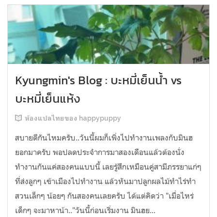
Kyungmin's Blog : บะหมี่เย็นน้ำ vs
บะหมี่เย็นแห้ง
ห้องแปลไทยของ happypuppy
สบายดีกันไหมครับ..วันนี้ผมก็เพิ่งไปทำงานเพลงกับมินฮ
ยอกมาครับ พอปลดประจำการมาสองเดือนแล้วต้องนั่ง
ทำงานกันแค่สองคนแบบนี้ เลยรู้สึกเหมือนคู่สามีภรรยาแก่ๆ
ที่ส่งลูกๆ เข้าเมืองไปทำงาน แล้วหันมาปลูกผลไม้ทำไร่ทำ
สวนเล็กๆ น้อยๆ กันสองคนเลยครับ ได้แต่คิดว่า "เมื่อไหร่
เด็กๆ จะมาหาน้า.."วันนี้ก่อนเริ่มงาน มินฮย...