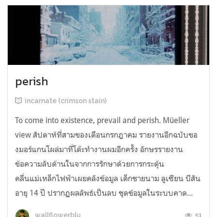
perish
incarnate (crimson stain)
To come into existence, prevail and perish. Müeller
view สัปดาห์ที่สามของเดือนกรกฎาคม รายงานอีกฉบับขอ
งมอร์แกนโผล่มาที่โต๊ะทำงานผมอีกครั้ง อักษรรายงาน
ข้อความลับด้านในจากการรักษาด้วยการกระตุ้น
คลื่นแม่เหล็กไฟฟ้าเผยคลังข้อมูล เด็กชายนาม ลูเซียน บีสัน
อายุ 14 ปี ปรากฏผลลัพธ์เป็นลบ ชุดข้อมูลในระบบคาด...
51
wallflowerblu