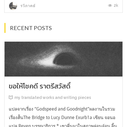
2k
รวีภาคย์
RECENT POSTS
ขอให้โชคดี ราตรีสวัสดิ์
my translated works and writing pieces
แปลจากเรื่อง “Godspeed and Goodnight”ผลงานในรวม
เรื่องสั้นThe Bridge to Lucy Dunne Exurb1a เขียน จอนอ
แปล Reven บรรณาธิการ * เขาตื่นมาในสภาพล่อนจ้อน ลิ้น