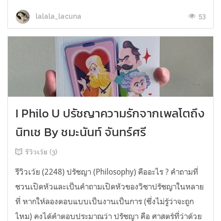
53
lalala_lacuna
I Philo U ปรัชญาความรักจากเพลโตถึง
นิทเช By ชมะนันท์ จันทร์ศรี
รีวิวเว้ย (3)
รีวิวเว้ย (2248) ปรัชญา (Philosophy) คืออะไร ? คำถามที่
ชวนเปิดหัวและเป็นคำถามเปิดหัวของวิชาปรัชญาในหลาย
ที่ หากให้ลองตอบแบบเป็นงานเป็นการ (ซึ่งไม่รู้ว่าจะถูก
ไหม) คงได้คำตอบประมาณว่า ปรัชญา คือ ศาสตร์ที่ว่าด้วย