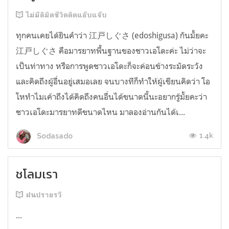
ไม่มีลิมิตชีวิตติดแอ๊บแจ๊บ
ทุกคนเคยได้ยินคำว่า 江戸しぐさ (edoshigusa) กันมั้ยคะ
江戸しぐさ คือมารยาทพื้นฐานของชาวเอโดะค่ะ ไม่ว่าจะ
เป็นท่าทาง หรือการพูดชาวเอโดะก็จะค่อนข้างระมัดระวัง
และคิดถึงผู้อื่นอยู่เสมอเลย จนบางทีก็ทำให้ผู้เขียนคิดว่า โอ
โหทำไมเค้าถึงได้คิดถึงคนอื่นได้ขนาดนี้นะอยากรู้มั้ยคะว่า
ชาวเอโดะมารยาทดีขนาดไหน มาลองอ่านกันได้เ...
1.4k
Sodasado
ชโลมเรา
ฝนปรายรวี
...