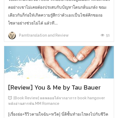
ดอย่างเขาไม่เคยต้องประสบกับปัญหาโดนกลั่นแกล้ง ขณะ
เดียวกันก็ก่อให้เกิดความรู้สึกว่าตัวเองเป็นไซด์คิกของอ
โซลาอย่างช่วยไม่ได้ แล้วที...
51
Parntranslation and Review
[Review] You & Me by Tau Bauer
[Book Review] ผลพลอยได้จากอาการ book hangover
หลังอ่านสารพัน MM Romance
[เรื่องย่อ+รีวิวตามใจฉัน+หวีด] นี่ดิชั้นทำอะไรลงไปกับชีวิต