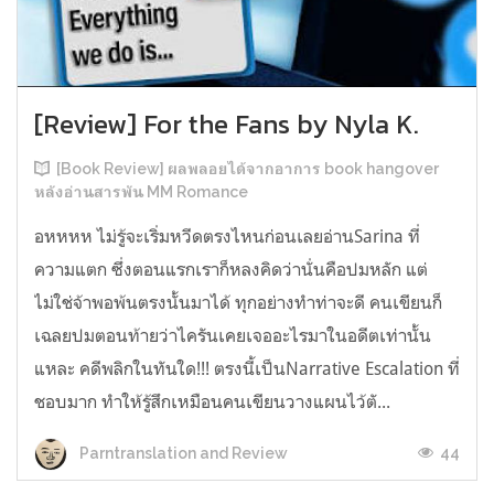
[Review] For the Fans by Nyla K.
[Book Review] ผลพลอยได้จากอาการ book hangover
หลังอ่านสารพัน MM Romance
อหหหห ไม่รู้จะเริ่มหวีดตรงไหนก่อนเลยอ่านSarina ที่
ความแตก ซึ่งตอนแรกเราก็หลงคิดว่านั่นคือปมหลัก แต่
ไม่ใช่จ้าพอพ้นตรงนั้นมาได้ ทุกอย่างทำท่าจะดี คนเขียนก็
เฉลยปมตอนท้ายว่าไครันเคยเจออะไรมาในอดีตเท่านั้น
แหละ คดีพลิกในทันใด!!! ตรงนี้เป็นNarrative Escalation ที่
ชอบมาก ทำให้รู้สึกเหมือนคนเขียนวางแผนไว้ตั...
44
Parntranslation and Review