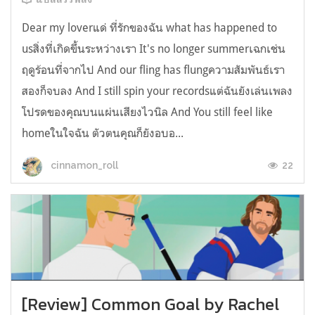
Dear my loverแด่ ที่รักของฉัน what has happened to
usสิ่งที่เกิดขึ้นระหว่างเรา It's no longer summerเฉกเช่น
ฤดูร้อนที่จากไป And our fling has flungความสัมพันธ์เรา
สองก็จบลง And I still spin your recordsแต่ฉันยังเล่นเพลง
โปรดของคุณบนแผ่นเสียงไวนิล And You still feel like
homeในใจฉัน ตัวตนคุณก็ยังอบอ...
22
cinnamon_roll
[Review] Common Goal by Rachel