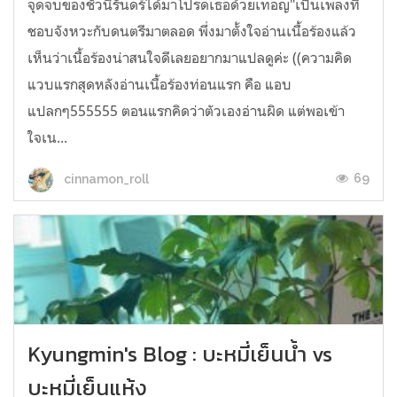
จุดจบของชั่วนิรันดร์ได้มาโปรดเธอด้วยเทอญ"เป็นเพลงที่
ชอบจังหวะกับดนตรีมาตลอด พึ่งมาตั้งใจอ่านเนื้อร้องแล้ว
เห็นว่าเนื้อร้องน่าสนใจดีเลยอยากมาแปลดูค่ะ ((ความคิด
แวบแรกสุดหลังอ่านเนื้อร้องท่อนแรก คือ แอบ
แปลกๆ555555 ตอนแรกคิดว่าตัวเองอ่านผิด แต่พอเข้า
ใจเน...
69
cinnamon_roll
Kyungmin's Blog : บะหมี่เย็นน้ำ vs
บะหมี่เย็นแห้ง