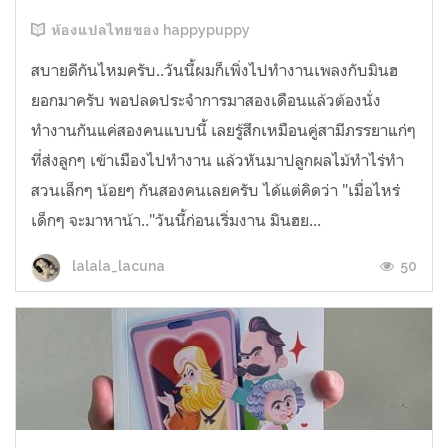
ห้องแปลไทยของ happypuppy
สบายดีกันไหมครับ..วันนี้ผมก็เพิ่งไปทำงานเพลงกับมินฮ
ยอกมาครับ พอปลดประจำการมาสองเดือนแล้วต้องนั่ง
ทำงานกันแค่สองคนแบบนี้ เลยรู้สึกเหมือนคู่สามีภรรยาแก่ๆ
ที่ส่งลูกๆ เข้าเมืองไปทำงาน แล้วหันมาปลูกผลไม้ทำไร่ทำ
สวนเล็กๆ น้อยๆ กันสองคนเลยครับ ได้แต่คิดว่า "เมื่อไหร่
เด็กๆ จะมาหาน้า.."วันนี้ก่อนเริ่มงาน มินฮย...
50
lalala_lacuna