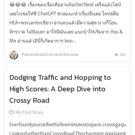
😂😂😂 เรื่องของเรื่องคืออ่านRachel Reid เสร็จแล้วไฮป์
เลยไปขอให้ชี ChatGPT ช่วยแนะนำเรื่องอื่นต่อ โจทย์คือ
HEA+พระเอกธงเขียว+อ่านจบแล้วมีความสุข นางก็โยน
จักรวาล TalBauer มาให้อิฉันเลย แนะนำให้เริ่มจาก You &
Me อ่านแล้วอีนี่ก็เกิดอาการ boo...
80
Parntranslation and Review
Dodging Traffic and Hopping to
High Scores: A Deep Dive into
Crossy Road
My First Story
Everfoundyourselfwithafewminutestospare,cravingaquick,e
LooknofurtherthanCrossyRoad.Thischarming,pixelatedendl