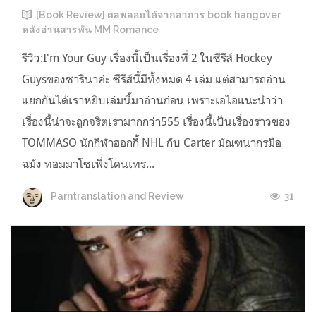
[Book Review] ผลพลอยได้จากอาการ book hangover
หลังอ่านสารพัน MM Romance
รีวิว:I'm Your Guy เรื่องนี้เป็นเรื่องที่ 2 ในซีรีส์ Hockey
Guysของซารินาค่ะ ซีรีส์นี้มีทั้งหมด 4 เล่ม แต่สามารถอ่าน
แยกกันได้เราหยิบเล่มนี้มาอ่านก่อน เพราะเอไอแนะนำว่า
เรื่องนี้น่าจะถูกจริตเรามากกว่า555 เรื่องนี้เป็นเรื่องราวของ
TOMMASO นักกีฬาฮอกกี้ NHL กับ Carter มัณฑนากรมือ
ฉมัง ทอมมาโซเพิ่งโดนเทร...
31
Parntranslation and Review