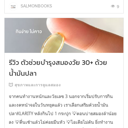
9
SALMONBOOKS
รีวิว ตัวช่วยบำรุงสมองวัย 30+ ด้วย
น้ำมันปลา
สุขภาพและการดูแลสมอง
จากคนทำงานหนักและวัยเลข 3 นอกจากเริ่มปรับการกิน
และงดหน้าจอในวันหยุดแล้ว เราเลือกเสริมด้วยน้ำมัน
ปลาKLARITY หลังกินไป 1 กระปุก 💡ตอนบ่ายสมองล้าน้อย
ลง 💡ตื่นเช้าแล้วไม่ค่อยมึนหัว 💡ไอเดียไม่ตัน ยิ่งทำงาน