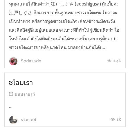
ทุกคนเคยได้ยินคำว่า 江戸しぐさ (edoshigusa) กันมั้ยคะ
江戸しぐさ คือมารยาทพื้นฐานของชาวเอโดะค่ะ ไม่ว่าจะ
เป็นท่าทาง หรือการพูดชาวเอโดะก็จะค่อนข้างระมัดระวัง
และคิดถึงผู้อื่นอยู่เสมอเลย จนบางทีก็ทำให้ผู้เขียนคิดว่า โอ
โหทำไมเค้าถึงได้คิดถึงคนอื่นได้ขนาดนี้นะอยากรู้มั้ยคะว่า
ชาวเอโดะมารยาทดีขนาดไหน มาลองอ่านกันได้เ...
1.4k
Sodasado
ชโลมเรา
ฝนปรายรวี
...
2k
รวีภาคย์