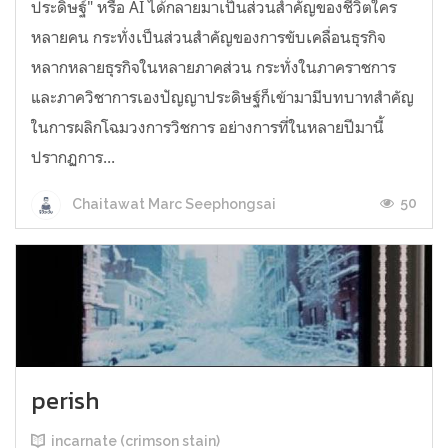
ประดิษฐ์" หรือ AI ได้กลายมาเป็นส่วนสำคัญของชีวิตใคร
หลายคน กระทั่งเป็นส่วนสำคัญของการขับเคลื่อนธุรกิจ
หลากหลายธุรกิจในหลายภาคส่วน กระทั่งในภาคราชการ
และภาควิชาการเองปัญญาประดิษฐ์ก็เข้ามามีบทบาทสำคัญ
ในการผลิกโฉมวงการวิชการ อย่างการที่ในหลายปีมานี้
ปรากฏการ...
50
Chaitawat Marc Seephongsai
perish
incarnate (crimson stain)