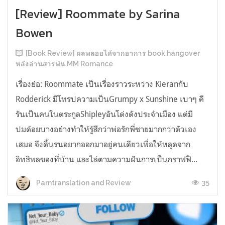
[Review] Roommate by Sarina
Bowen
[Book Review] ผลพลอยได้จากอาการ book hangover
หลังอ่านสารพัน MM Romance
เรื่องย่อ: Roommate เป็นเรื่องราวระหว่าง Kieranกับ
Rodderick มีโทรปความเป็นGrumpy x Sunshine เบาๆ คี
รันเป็นคนในตระกูลShipleyอันโด่งดังประจำเมือง แต่มี
ปมด้อยบางอย่างทำให้รู้สึกว่าพ่อรักพี่ชายมากกว่าตัวเอง
เสมอ จึงดิ้นรนอยากออกมาอยู่คนเดียวเพื่อให้หลุดจาก
อิทธิพลของที่บ้าน และไล่ตามความฝันการเป็นกราฟฟิ...
35
Parntranslation and Review