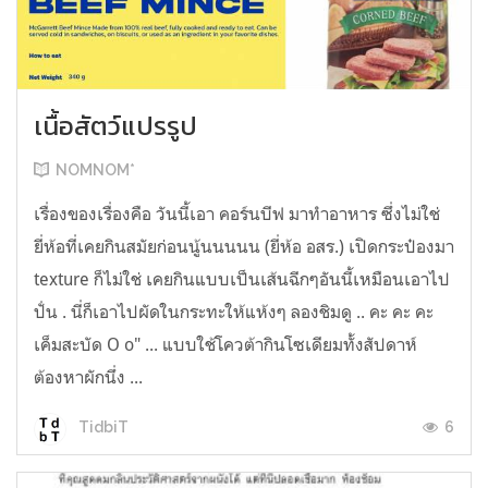
เนื้อสัตว์แปรรูป
NOMNOM*
เรื่องของเรื่องคือ วันนี้เอา คอร์นบีฟ มาทำอาหาร ซึ่งไม่ใช่
ยี่ห้อที่เคยกินสมัยก่อนนู้นนนนน (ยี่ห้อ อสร.) เปิดกระป๋องมา
texture ก็ไม่ใช่ เคยกินแบบเป็นเส้นฉีกๆอันนี้เหมือนเอาไป
ปั่น . นี่ก็เอาไปผัดในกระทะให้แห้งๆ ลองชิมดู .. คะ คะ คะ
เค็มสะบัด O o" ... แบบใช้โควต้ากินโซเดียมทั้งสัปดาห์
ต้องหาผักนึ่ง ...
6
TidbiT