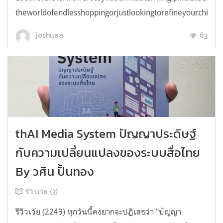
theworldofendlesshoppingorjustlookingtorefineyourchicken
63
joshuaa
thAI Media System ปัญญาประดิษฐ์
กับความเปลี่ยนแปลงของระบบสื่อไทย
By วศิน ปั้นทอง
รีวิวเว้ย (3)
รีวิวเว้ย (2249) ทุกวันนี้คงยากจะปฏิเสธว่า "ปัญญา