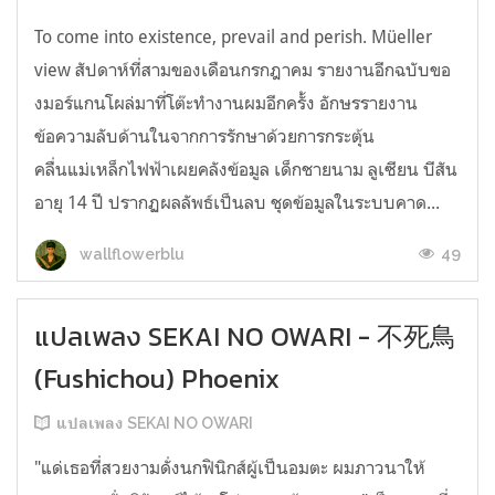
To come into existence, prevail and perish. Müeller
view สัปดาห์ที่สามของเดือนกรกฎาคม รายงานอีกฉบับขอ
งมอร์แกนโผล่มาที่โต๊ะทำงานผมอีกครั้ง อักษรรายงาน
ข้อความลับด้านในจากการรักษาด้วยการกระตุ้น
คลื่นแม่เหล็กไฟฟ้าเผยคลังข้อมูล เด็กชายนาม ลูเซียน บีสัน
อายุ 14 ปี ปรากฏผลลัพธ์เป็นลบ ชุดข้อมูลในระบบคาด...
49
wallflowerblu
แปลเพลง SEKAI NO OWARI - 不死鳥
(Fushichou) Phoenix
แปลเพลง SEKAI NO OWARI
"แด่เธอที่สวยงามดั่งนกฟินิกส์ผู้เป็นอมตะ ผมภาวนาให้