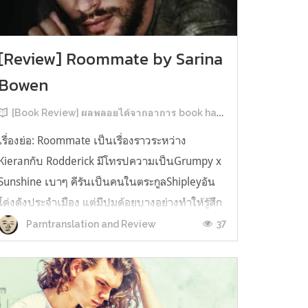
[Review] Roommate by Sarina
Bowen
[Book Review] ผลพลอยได้จากอาการ book hangover หลังอ่านสารพัน MM Romance
เรื่องย่อ: Roommate เป็นเรื่องราวระหว่าง
Kieranกับ Rodderick มีโทรปความเป็นGrumpy x
Sunshine เบาๆ คีรันเป็นคนในตระกูลShipleyอัน
โด่งดังประจำเมือง แต่มีปมด้อยบางอย่างทำให้รู้สึก
ว่าพ่อรักพี่ชายมากกว่าตัวเองเสมอ จึงดิ้นรนอยาก
37
Parntranslation and Review
ออกมาอยู่คนเดียวเพื่อให้หลุดจากอิทธิพลของที่
บ้าน และไล่ตามความฝันการเป็นกราฟฟิ...