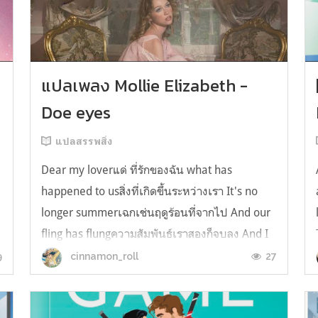
y
แปลเพลง Mollie Elizabeth -
Doe eyes
แปลสรรพสิ่ง
Dear my loverแด่ ที่รักของฉัน what has
happened to usสิ่งที่เกิดขึ้นระหว่างเรา It's no
longer summerเฉกเช่นฤดูร้อนที่จากไป And our
fling has flungความสัมพันธ์เราสองก็จบลง And I
still spin your recordsแต่ฉันยังเล่นเพลงโปรดของ
9
27
cinnamon_roll
คุณบนแผ่นเสียงไวนิล And You still feel like
homeในใจฉัน ตัวตนคุณก็ยังอบอ...