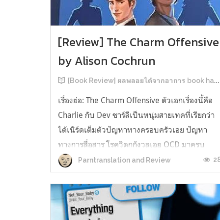
[Review] The Charm Offensive
by Alison Cochrun
[Book Review] ผลพลอยได้จากอาการ book hangover หลังอ่านสารพัน MM Romance
เรื่องย่อ: The Charm Offensive ตัวเอกเรื่องนี้คือ
Charlie กับ Dev ชาร์ลีเป็นหนุ่มสายเทคที่เรียกว่า
ได้เนิร์ดเต็มตัวปัญหาทางครอบครัวเอย ปัญหา
ทางการสื่อสาร โรควิตกกังวลเอย OCD มาครบ
เรียกได้ว่าครบองค์ประกอบความโอตะ เขาทั้งไม่
2
Parntranslation and Review
เชื่อในรักแท้ ไม่เคยมีความสัมพันธ์ในเชิงโรแมนติ
กับใคร หรืออาจเรียกว่าไม่เคยรู...