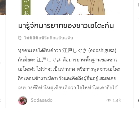
มารู้จักมารยาทของชาวเอโดะกัน
ไม่มีลิมิตชีวิตติดแอ๊บแจ๊บ
ทุกคนเคยได้ยินคำว่า 江戸しぐさ (edoshigusa)
กันมั้ยคะ 江戸しぐさ คือมารยาทพื้นฐานของชาว
า
เอโดะค่ะ ไม่ว่าจะเป็นท่าทาง หรือการพูดชาวเอโดะ
ก็จะค่อนข้างระมัดระวังและคิดถึงผู้อื่นอยู่เสมอเลย
จนบางทีก็ทำให้ผู้เขียนคิดว่า โอโหทำไมเค้าถึงได้
คิดถึงคนอื่นได้ขนาดนี้นะอยากรู้มั้ยคะว่าชาวเอโดะ
k
1.4k
Sodasado
มารยาทดีขนาดไหน มาลองอ่านกันได้เ...