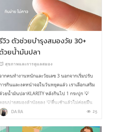
รีวิว ตัวช่วยบำรุงสมองวัย 30+
ด้วยน้ำมันปลา
สุขภาพและการดูแลสมอง
จากคนทำงานหนักและวัยเลข 3 นอกจากเริ่มปรับ
การกินและงดหน้าจอในวันหยุดแล้ว เราเลือกเสริม
ด้วยน้ำมันปลาKLARITY หลังกินไป 1 กระปุก 💡
ตอนบ่ายสมองล้าน้อยลง 💡ตื่นเช้าแล้วไม่ค่อยมึน
หัว 💡ไอเดียไม่ตัน ยิ่งทำงานสาย Content แนะนำ
25
DA RA
ว่าควรมี ชอบตรงที่ไม่มีกลิ่นคาวเลย กินง่ายสุด
ตั้งแต่เคยกินน้ำมันปลามาเลย ใครที่เคยกิ...