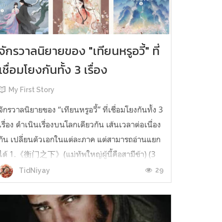
จักรวาลนิยายของ "เทียนหรูอวี้" ที่
เชื่อมโยงกันทั้ง 3 เรื่อง
My First Story
จักรวาลนิยายของ “เทียนหรูอวี้” ที่เชื่อมโยงกันทั้ง 3
เรื่อง ดำเนินเรื่องบนโลกเดียวกัน เส้นเวลาต่อเนื่อง
กัน เปลี่ยนตัวเอกในแต่ละภาค แต่สามารถอ่านแยก
ได้ 1.《衡门之下》(แม่ทัพใหญ่ผู้นี้คือสามีข้า) (3
เล่มจบ) เป็นเรื่องที่เกิดก่อน เล่าเรื่องของ ฝูถิง กับ
29
TidNiyay
หลี่ชีฉือ ที่ต้องแต่งงานกันก่อนจะใช้ชีวิตห่างไกล
กัน...