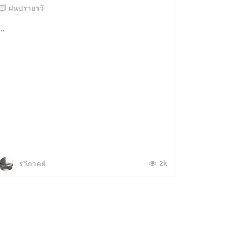
ฝนปรายรวี
...
2k
รวีภาคย์