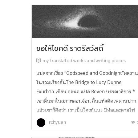
ขอให้โชคดี ราตรีสวัสดิ์
my translated works and writing pieces
แปลจากเรื่อง “Godspeed and Goodnight”ผลงา
ในรวมเรื่องสั้นThe Bridge to Lucy Dunne
Exurb1a เขียน จอนอ แปล Reven บรรณาธิการ *
เขาตื่นมาในสภาพล่อนจ้อน ลิ้นแห้งติดเพดานปาก
แล้วเขาก็คิดว่า เราเป็นใครกันนะ มีท่อและสายไฟ
อยู่ในตัว เกิดความรู้สึกอยากฉี่ และแม้ตัวเขาจะ
rchyuan
เหยียดตรง ก็มีแต่ความมืดมิดอยู่เบื้องหน้...