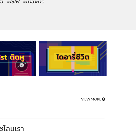
ปล
#ไซไฟ
#ทำอาหาร
VIEW MORE
ชโลมเรา