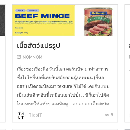
เนื้อสัตว์แปรรูป
NOMNOM*
น
เรื่องของเรื่องคือ วันนี้เอา คอร์นบีฟ มาทำอาหาร
ซึ่งไม่ใช่ยี่ห้อที่เคยกินสมัยก่อนนู้นนนนน (ยี่ห้อ
อสร.) เปิดกระป๋องมา texture ก็ไม่ใช่ เคยกินแบบ
เป็นเส้นฉีกๆอันนี้เหมือนเอาไปปั่น . นี่ก็เอาไปผัด
ในกระทะให้แห้งๆ ลองชิมดู .. คะ คะ คะ เค็มสะบัด
O o" ... แบบใช้โควต้ากินโซเดียมทั้งสัปดาห์
1
8
TidbiT
ต้องหาผักนึ่ง ...