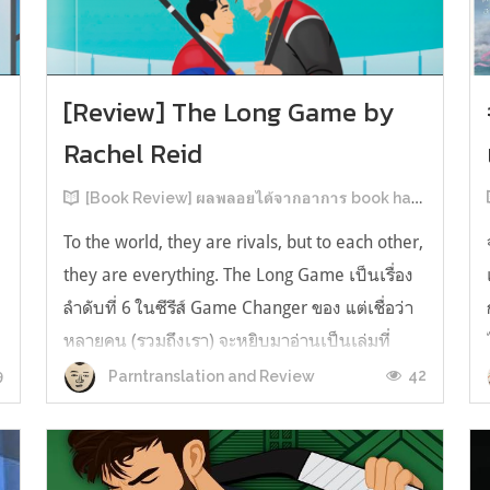
[Review] The Long Game by
Rachel Reid
[Book Review] ผลพลอยได้จากอาการ book hangover หลังอ่านสารพัน MM Romance
To the world, they are rivals, but to each other,
they are everything. The Long Game เป็นเรื่อง
ลำดับที่ 6 ในซีรีส์ Game Changer ของ แต่เชื่อว่า
หลายคน (รวมถึงเรา) จะหยิบมาอ่านเป็นเล่มที่
2หลังจากอ่าน Heated Rivalry มา555 เรื่องย่อ:
9
42
Parntranslation and Review
The Long Game เล่ม Long Game นี่จะเป็น
ประมาณ2 ปีหลังจาก HR จะดำเนินเ...