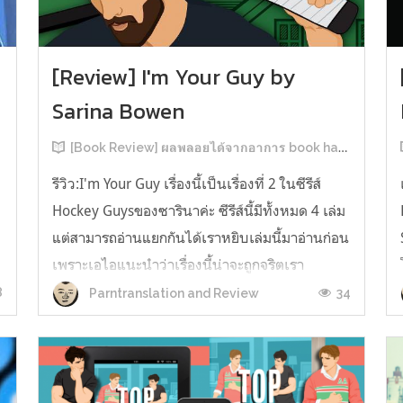
[Review] I'm Your Guy by
Sarina Bowen
[Book Review] ผลพลอยได้จากอาการ book hangover หลังอ่านสารพัน MM Romance
รีวิว:I'm Your Guy เรื่องนี้เป็นเรื่องที่ 2 ในซีรีส์
Hockey Guysของซารินาค่ะ ซีรีส์นี้มีทั้งหมด 4 เล่ม
แต่สามารถอ่านแยกกันได้เราหยิบเล่มนี้มาอ่านก่อน
เพราะเอไอแนะนำว่าเรื่องนี้น่าจะถูกจริตเรา
มากกว่า555 เรื่องนี้เป็นเรื่องราวของ TOMMASO
8
34
Parntranslation and Review
ก
นักกีฬาฮอกกี้ NHL กับ Carter มัณฑนากรมือฉมัง
ทอมมาโซเพิ่งโดนเทร...