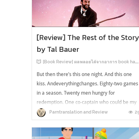
[Review] The Rest of the Stor
by Tal Bauer
[Book Review] ผลพลอยได้จากอาการ book hangover หลังอ่านสารพัน MM Romance
But then there’s this one night. And this one
kiss. Andeverythingchanges. Eighty-two games
in a season. Twenty men hungry for
redemption. One co-captain who could be my
forever. This is the rest of the story. หลังอ่าน
2
Parntranslation and Review
แบบฟีลกู้ดติดๆ กันแล้ว เลยอยากได้ความแสบ
ทรวงในชีวิตบ้าง (หาเรื่อง!) เล่มนี้คู่หูเอ...