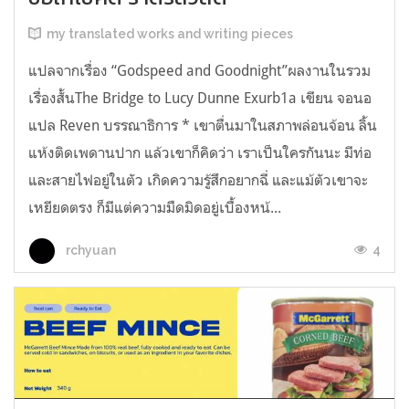
my translated works and writing pieces
แปลจากเรื่อง “Godspeed and Goodnight”ผลงานในรวม
เรื่องสั้นThe Bridge to Lucy Dunne Exurb1a เขียน จอนอ
แปล Reven บรรณาธิการ * เขาตื่นมาในสภาพล่อนจ้อน ลิ้น
แห้งติดเพดานปาก แล้วเขาก็คิดว่า เราเป็นใครกันนะ มีท่อ
และสายไฟอยู่ในตัว เกิดความรู้สึกอยากฉี่ และแม้ตัวเขาจะ
เหยียดตรง ก็มีแต่ความมืดมิดอยู่เบื้องหน้...
4
rchyuan