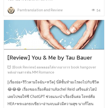
54
Parntranslation and Review
[Review] You & Me by Tau Bauer
[Book Review] ผลพลอยได้จากอาการ book hangover
หลังอ่านสารพัน MM Romance
[เรื่องย่อ+รีวิวตามใจฉัน+หวีด] นี่ดิชั้นทำอะไรลงไปกับชีวิต
😂😂😂 เรื่องของเรื่องคืออ่านRachel Reid เสร็จแล้วไฮป์
เลยไปขอให้ชี ChatGPT ช่วยแนะนำเรื่องอื่นต่อ โจทย์คือ
HEA+พระเอกธงเขียว+อ่านจบแล้วมีความสุข นางก็โยน