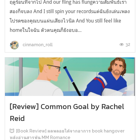
ฤดูร้อนที่จากไป And our fling has flungความสัมพันธ์เรา
สองก็จบลง And I still spin your recordsแต่ฉันยังเล่นเพลง
โปรดของคุณบนแผ่นเสียงไวนิล And You still feel like
homeในใจฉัน ตัวตนคุณก็ยังอบอ...
32
cinnamon_roll
[Review] Common Goal by Rachel
Reid
[Book Review] ผลพลอยได้จากอาการ book hangover
หลังอ่านสารพัน MM Romance