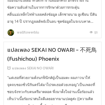
งมอร์แกนโผล่มาที่โต๊ะทำงานผมอีกครั้ง อักษรรายงาน
ข้อความลับด้านในจากการรักษาด้วยการกระตุ้น
คลื่นแม่เหล็กไฟฟ้าเผยคลังข้อมูล เด็กชายนาม ลูเซียน บีสัน
อายุ 14 ปี ปรากฏผลลัพธ์เป็นลบ ชุดข้อมูลในระบบคาด...
51
wallflowerblu
แปลเพลง SEKAI NO OWARI - 不死鳥
(Fushichou) Phoenix
แปลเพลง SEKAI NO OWARI
"แด่เธอที่สวยงามดั่งนกฟินิกส์ผู้เป็นอมตะ ผมภาวนาให้
จุดจบของชั่วนิรันดร์ได้มาโปรดเธอด้วยเทอญ"เป็นเพลงที่
ชอบจังหวะกับดนตรีมาตลอด พึ่งมาตั้งใจอ่านเนื้อร้องแล้ว
เห็นว่าเนื้อร้องน่าสนใจดีเลยอยากมาแปลดูค่ะ ((ความคิด