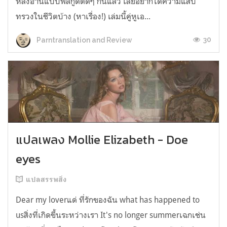
หลังอ่านแบบฟีลกู้ดติดๆ กันแล้ว เลยอยากได้ความแสบ
ทรวงในชีวิตบ้าง (หาเรื่อง!) เล่มนี้คู่หูเอ...
30
Parntranslation and Review
แปลเพลง Mollie Elizabeth - Doe
eyes
แปลสรรพสิ่ง
Dear my loverแด่ ที่รักของฉัน what has happened to
usสิ่งที่เกิดขึ้นระหว่างเรา It's no longer summerเฉกเช่น