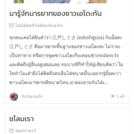
มารู้จักมารยาทของชาวเอโดะกัน
ไม่มีลิมิตชีวิตติดแอ๊บแจ๊บ
ทุกคนเคยได้ยินคำว่า 江戸しぐさ (edoshigusa) กันมั้ยคะ
江戸しぐさ คือมารยาทพื้นฐานของชาวเอโดะค่ะ ไม่ว่าจะ
เป็นท่าทาง หรือการพูดชาวเอโดะก็จะค่อนข้างระมัดระวัง
และคิดถึงผู้อื่นอยู่เสมอเลย จนบางทีก็ทำให้ผู้เขียนคิดว่า โอ
โหทำไมเค้าถึงได้คิดถึงคนอื่นได้ขนาดนี้นะอยากรู้มั้ยคะว่า
ชาวเอโดะมารยาทดีขนาดไหน มาลองอ่านกันได้เ...
1.4k
Sodasado
ชโลมเรา
ฝนปรายรวี