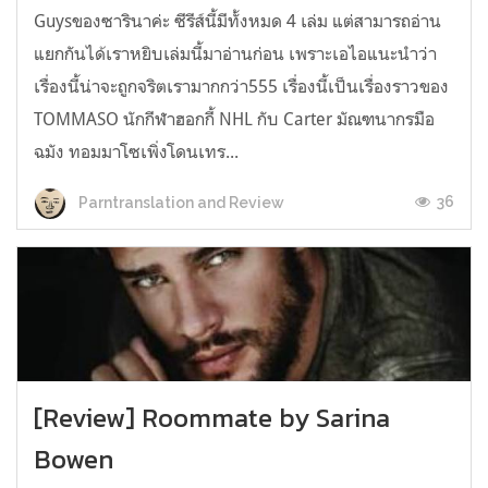
Guysของซารินาค่ะ ซีรีส์นี้มีทั้งหมด 4 เล่ม แต่สามารถอ่าน
แยกกันได้เราหยิบเล่มนี้มาอ่านก่อน เพราะเอไอแนะนำว่า
เรื่องนี้น่าจะถูกจริตเรามากกว่า555 เรื่องนี้เป็นเรื่องราวของ
TOMMASO นักกีฬาฮอกกี้ NHL กับ Carter มัณฑนากรมือ
ฉมัง ทอมมาโซเพิ่งโดนเทร...
36
Parntranslation and Review
[Review] Roommate by Sarina
Bowen