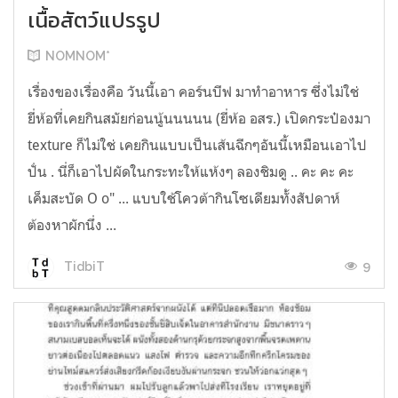
เนื้อสัตว์แปรรูป
NOMNOM*
เรื่องของเรื่องคือ วันนี้เอา คอร์นบีฟ มาทำอาหาร ซึ่งไม่ใช่
ยี่ห้อที่เคยกินสมัยก่อนนู้นนนนน (ยี่ห้อ อสร.) เปิดกระป๋องมา
texture ก็ไม่ใช่ เคยกินแบบเป็นเส้นฉีกๆอันนี้เหมือนเอาไป
ปั่น . นี่ก็เอาไปผัดในกระทะให้แห้งๆ ลองชิมดู .. คะ คะ คะ
เค็มสะบัด O o" ... แบบใช้โควต้ากินโซเดียมทั้งสัปดาห์
ต้องหาผักนึ่ง ...
9
TidbiT