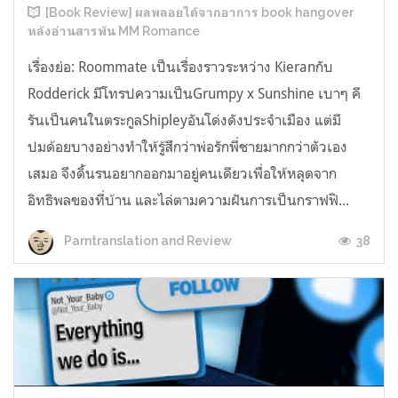
[Book Review] ผลพลอยได้จากอาการ book hangover
หลังอ่านสารพัน MM Romance
เรื่องย่อ: Roommate เป็นเรื่องราวระหว่าง Kieranกับ
Rodderick มีโทรปความเป็นGrumpy x Sunshine เบาๆ คี
รันเป็นคนในตระกูลShipleyอันโด่งดังประจำเมือง แต่มี
ปมด้อยบางอย่างทำให้รู้สึกว่าพ่อรักพี่ชายมากกว่าตัวเอง
เสมอ จึงดิ้นรนอยากออกมาอยู่คนเดียวเพื่อให้หลุดจาก
อิทธิพลของที่บ้าน และไล่ตามความฝันการเป็นกราฟฟิ...
38
Parntranslation and Review