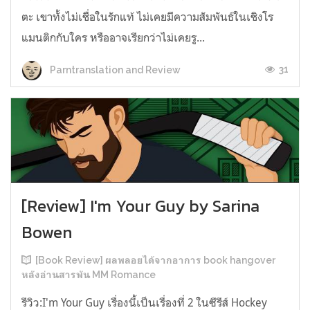
ตะ เขาทั้งไม่เชื่อในรักแท้ ไม่เคยมีความสัมพันธ์ในเชิงโร
แมนติกกับใคร หรืออาจเรียกว่าไม่เคยรู...
31
Parntranslation and Review
[Review] I'm Your Guy by Sarina
Bowen
[Book Review] ผลพลอยได้จากอาการ book hangover
หลังอ่านสารพัน MM Romance
รีวิว:I'm Your Guy เรื่องนี้เป็นเรื่องที่ 2 ในซีรีส์ Hockey