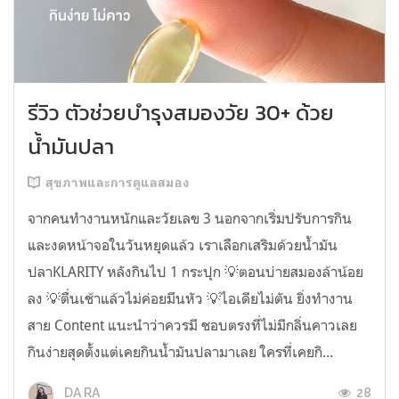
รีวิว ตัวช่วยบำรุงสมองวัย 30+ ด้วย
น้ำมันปลา
สุขภาพและการดูแลสมอง
จากคนทำงานหนักและวัยเลข 3 นอกจากเริ่มปรับการกิน
และงดหน้าจอในวันหยุดแล้ว เราเลือกเสริมด้วยน้ำมัน
ปลาKLARITY หลังกินไป 1 กระปุก 💡ตอนบ่ายสมองล้าน้อย
ลง 💡ตื่นเช้าแล้วไม่ค่อยมึนหัว 💡ไอเดียไม่ตัน ยิ่งทำงาน
สาย Content แนะนำว่าควรมี ชอบตรงที่ไม่มีกลิ่นคาวเลย
กินง่ายสุดตั้งแต่เคยกินน้ำมันปลามาเลย ใครที่เคยกิ...
28
DA RA