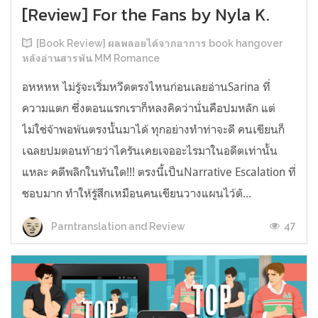
[Review] For the Fans by Nyla K.
[Book Review] ผลพลอยได้จากอาการ book hangover
หลังอ่านสารพัน MM Romance
อหหหห ไม่รู้จะเริ่มหวีดตรงไหนก่อนเลยอ่านSarina ที่
ความแตก ซึ่งตอนแรกเราก็หลงคิดว่านั่นคือปมหลัก แต่
ไม่ใช่จ้าพอพ้นตรงนั้นมาได้ ทุกอย่างทำท่าจะดี คนเขียนก็
เฉลยปมตอนท้ายว่าไครันเคยเจออะไรมาในอดีตเท่านั้น
แหละ คดีพลิกในทันใด!!! ตรงนี้เป็นNarrative Escalation ที่
ชอบมาก ทำให้รู้สึกเหมือนคนเขียนวางแผนไว้ตั...
47
Parntranslation and Review