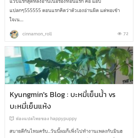
แวบแรกสุดหลังอ่านเนื้อร้องท่อนแรก คือ แอบ
แปลกๆ555555 ตอนแรกคิดว่าตัวเองอ่านผิด แต่พอเข้า
ใจเน...
72
cinnamon_roll
Kyungmin's Blog : บะหมี่เย็นน้ำ vs
บะหมี่เย็นแห้ง
ห้องแปลไทยของ happypuppy
สบายดีกันไหมครับ..วันนี้ผมก็เพิ่งไปทำงานเพลงกับมินฮ