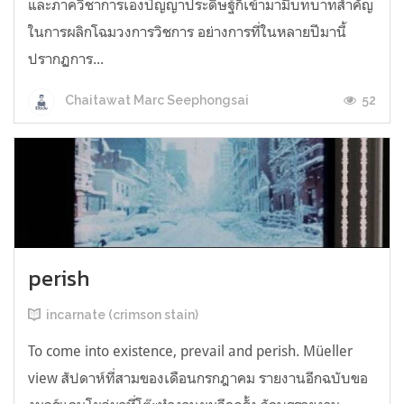
และภาควิชาการเองปัญญาประดิษฐ์ก็เข้ามามีบทบาทสำคัญ
ในการผลิกโฉมวงการวิชการ อย่างการที่ในหลายปีมานี้
ปรากฏการ...
52
Chaitawat Marc Seephongsai
perish
incarnate (crimson stain)
To come into existence, prevail and perish. Müeller
view สัปดาห์ที่สามของเดือนกรกฎาคม รายงานอีกฉบับขอ