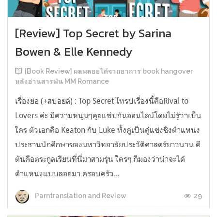
[Review] Top Secret by Sarina
Bowen & Elle Kennedy
[Book Review] ผลพลอยได้จากอาการ book hangover
หลังอ่านสารพัน MM Romance
เรื่องย่อ (+สปอยล์) : Top Secret โทรปเรื่องนี้คือRival to
Lovers ค่ะ มีความหนุ่มๆคุยแซ่บกันออนไลน์โดยไม่รู้ว่าเป็น
ใคร ตัวเอกคือ Keaton กับ Luke ทั้งคู่เป็นคู่แข่งชิงตำแหน่ง
ประธานนักศึกษาของมหาวิทยาลัยประวัติศาสตร์ยาวนาน คี
ตันคือตระกูลเรียนที่นี่มาสามรุ่น ใครๆ ก็มองว่าน่าจะได้
ตำแหน่งแบบลอยมา ครอบครัว...
29
Parntranslation and Review