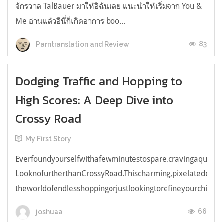
จักรวาล TalBauer มาให้อิฉันเลย แนะนำให้เริ่มจาก You &
Me อ่านแล้วอีนี่ก็เกิดอาการ boo...
83
Parntranslation and Review
Dodging Traffic and Hopping to
High Scores: A Deep Dive into
Crossy Road
My First Story
Everfoundyourselfwithafewminutestospare,cravingaquick,e
LooknofurtherthanCrossyRoad.Thischarming,pixelatedendl
theworldofendlesshoppingorjustlookingtorefineyourchicken
66
joshuaa