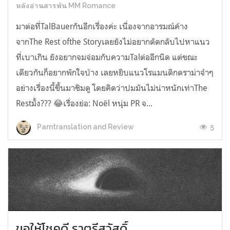
หลังอ่านสารพัน MM Romance
มาต่อที่TalBauerกันอีกเรื่องค่ะ เนื่องจากอารมณ์ค้าง
จากThe Rest ofthe Storyเลยยังไม่อยากตัดกลับไปหาแนว
ที่เบาเกิน ยังอยากจมจ่อมกับความTalต่ออีกนิด แต่ขณะ
เดียวกันก็อยากพักใจบ้าง เลยหยิบแนวโรแมนติกดราม่าจ๋าๆ
อย่างเรื่องนี้ขึ้นมาชิมดู โดยคิดว่าปมมันไม่น่าหนักเท่าThe
Restมั้ง??? 😂เรื่องย่อ: Noël หนุ่ม PR จ...
5
Parntranslation and Review
ขอให้โชคดี ราตรีสวัสดิ์