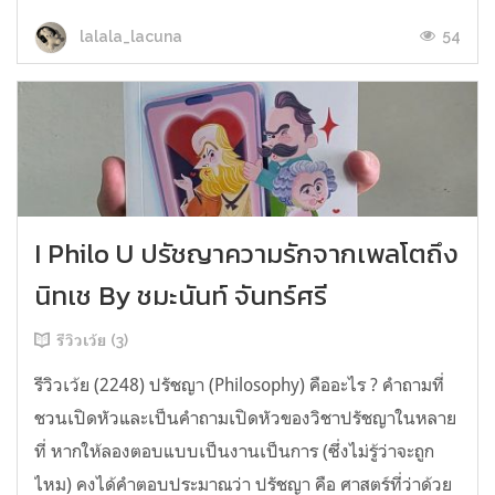
54
lalala_lacuna
I Philo U ปรัชญาความรักจากเพลโตถึง
นิทเช By ชมะนันท์ จันทร์ศรี
รีวิวเว้ย (3)
รีวิวเว้ย (2248) ปรัชญา (Philosophy) คืออะไร ? คำถามที่
ชวนเปิดหัวและเป็นคำถามเปิดหัวของวิชาปรัชญาในหลาย
ที่ หากให้ลองตอบแบบเป็นงานเป็นการ (ซึ่งไม่รู้ว่าจะถูก
ไหม) คงได้คำตอบประมาณว่า ปรัชญา คือ ศาสตร์ที่ว่าด้วย