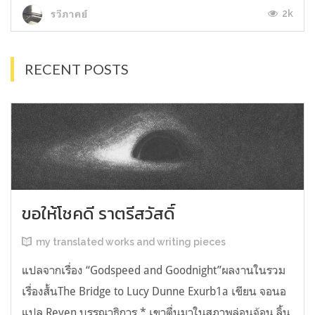
2k
รวีภาคย์
RECENT POSTS
ขอให้โชคดี ราตรีสวัสดิ์
my translated works and writing pieces
แปลจากเรื่อง “Godspeed and Goodnight”ผลงานในรวม
เรื่องสั้นThe Bridge to Lucy Dunne Exurb1a เขียน จอนอ
แปล Reven บรรณาธิการ * เขาตื่นมาในสภาพล่อนจ้อน ลิ้น