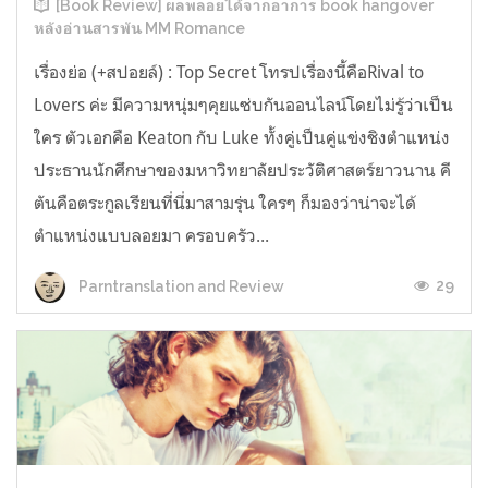
[Book Review] ผลพลอยได้จากอาการ book hangover
หลังอ่านสารพัน MM Romance
เรื่องย่อ (+สปอยล์) : Top Secret โทรปเรื่องนี้คือRival to
Lovers ค่ะ มีความหนุ่มๆคุยแซ่บกันออนไลน์โดยไม่รู้ว่าเป็น
ใคร ตัวเอกคือ Keaton กับ Luke ทั้งคู่เป็นคู่แข่งชิงตำแหน่ง
ประธานนักศึกษาของมหาวิทยาลัยประวัติศาสตร์ยาวนาน คี
ตันคือตระกูลเรียนที่นี่มาสามรุ่น ใครๆ ก็มองว่าน่าจะได้
ตำแหน่งแบบลอยมา ครอบครัว...
29
Parntranslation and Review