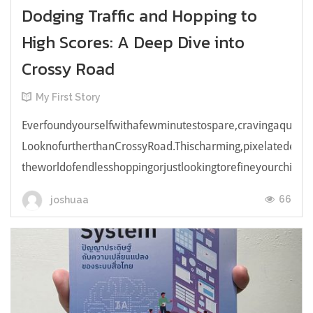
Dodging Traffic and Hopping to
High Scores: A Deep Dive into
Crossy Road
My First Story
Everfoundyourselfwithafewminutestospare,cravingaquick,e
LooknofurtherthanCrossyRoad.Thischarming,pixelatedendl
theworldofendlesshoppingorjustlookingtorefineyourchicken
66
joshuaa