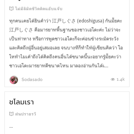
ไม่มีลิมิตชีวิตติดแอ๊บแจ๊บ
ทุกคนเคยได้ยินคำว่า 江戸しぐさ (edoshigusa) กันมั้ยคะ
江戸しぐさ คือมารยาทพื้นฐานของชาวเอโดะค่ะ ไม่ว่าจะ
เป็นท่าทาง หรือการพูดชาวเอโดะก็จะค่อนข้างระมัดระวัง
และคิดถึงผู้อื่นอยู่เสมอเลย จนบางทีก็ทำให้ผู้เขียนคิดว่า โอ
โหทำไมเค้าถึงได้คิดถึงคนอื่นได้ขนาดนี้นะอยากรู้มั้ยคะว่า
ชาวเอโดะมารยาทดีขนาดไหน มาลองอ่านกันได้เ...
1.4k
Sodasado
ชโลมเรา
ฝนปรายรวี
...