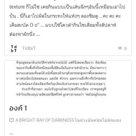
texture ก็ไม่ใช่ เคยกินแบบเป็นเส้นฉีกๆอันนี้เหมือนเอาไป
ปั่น . นี่ก็เอาไปผัดในกระทะให้แห้งๆ ลองชิมดู .. คะ คะ คะ
เค็มสะบัด O o" ... แบบใช้โควต้ากินโซเดียมทั้งสัปดาห์
ต้องหาผักนึ่ง ...
9
TidbiT
องค์ 1
A BRIGHT RAY OF DARKNESS ในห้วงมืดสนิทไม่มิดแสง
...