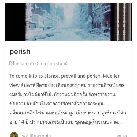
perish
incarnate (crimson stain)
To come into existence, prevail and perish. Müeller
view สัปดาห์ที่สามของเดือนกรกฎาคม รายงานอีกฉบับขอ
งมอร์แกนโผล่มาที่โต๊ะทำงานผมอีกครั้ง อักษรรายงาน
ข้อความลับด้านในจากการรักษาด้วยการกระตุ้น
คลื่นแม่เหล็กไฟฟ้าเผยคลังข้อมูล เด็กชายนาม ลูเซียน บีสัน
อายุ 14 ปี ปรากฏผลลัพธ์เป็นลบ ชุดข้อมูลในระบบคาด...
51
wallflowerblu