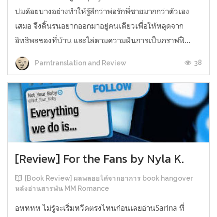
ปมด้อยบางอย่างทำให้รู้สึกว่าพ่อรักพี่ชายมากกว่าตัวเอง
เสมอ จึงดิ้นรนอยากออกมาอยู่คนเดียวเพื่อให้หลุดจาก
อิทธิพลของที่บ้าน และไล่ตามความฝันการเป็นกราฟฟิ...
38
Parntranslation and Review
[Review] For the Fans by Nyla K.
[Book Review] ผลพลอยได้จากอาการ book hangover
หลังอ่านสารพัน MM Romance
อหหหห ไม่รู้จะเริ่มหวีดตรงไหนก่อนเลยอ่านSarina ที่