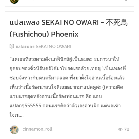
แปลเพลง SEKAI NO OWARI - 不死鳥
(Fushichou) Phoenix
แปลเพลง SEKAI NO OWARI
"แด่เธอที่สวยงามดั่งนกฟินิกส์ผู้เป็นอมตะ ผมภาวนาให้
จุดจบของชั่วนิรันดร์ได้มาโปรดเธอด้วยเทอญ"เป็นเพลงที่
ชอบจังหวะกับดนตรีมาตลอด พึ่งมาตั้งใจอ่านเนื้อร้องแล้ว
เห็นว่าเนื้อร้องน่าสนใจดีเลยอยากมาแปลดูค่ะ ((ความคิด
แวบแรกสุดหลังอ่านเนื้อร้องท่อนแรก คือ แอบ
แปลกๆ555555 ตอนแรกคิดว่าตัวเองอ่านผิด แต่พอเข้า
ใจเน...
72
cinnamon_roll