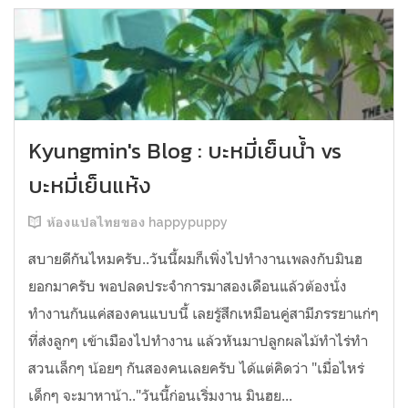
Kyungmin's Blog : บะหมี่เย็นน้ำ vs
บะหมี่เย็นแห้ง
ห้องแปลไทยของ happypuppy
สบายดีกันไหมครับ..วันนี้ผมก็เพิ่งไปทำงานเพลงกับมินฮ
ยอกมาครับ พอปลดประจำการมาสองเดือนแล้วต้องนั่ง
ทำงานกันแค่สองคนแบบนี้ เลยรู้สึกเหมือนคู่สามีภรรยาแก่ๆ
ที่ส่งลูกๆ เข้าเมืองไปทำงาน แล้วหันมาปลูกผลไม้ทำไร่ทำ
สวนเล็กๆ น้อยๆ กันสองคนเลยครับ ได้แต่คิดว่า "เมื่อไหร่
เด็กๆ จะมาหาน้า.."วันนี้ก่อนเริ่มงาน มินฮย...