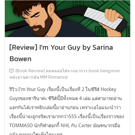
[Review] I'm Your Guy by Sarina
Bowen
[Book Review] ผลพลอยได้จากอาการ book hangover
หลังอ่านสารพัน MM Romance
รีวิว:I'm Your Guy เรื่องนี้เป็นเรื่องที่ 2 ในซีรีส์ Hockey
Guysของซารินาค่ะ ซีรีส์นี้มีทั้งหมด 4 เล่ม แต่สามารถอ่าน
แยกกันได้เราหยิบเล่มนี้มาอ่านก่อน เพราะเอไอแนะนำว่า
เรื่องนี้น่าจะถูกจริตเรามากกว่า555 เรื่องนี้เป็นเรื่องราวของ
TOMMASO นักกีฬาฮอกกี้ NHL กับ Carter มัณฑนากรมือ
ฉมัง ทอมมาโซเพิ่งโดนเทร...