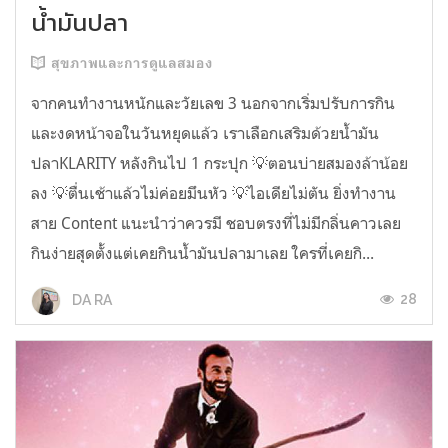
น้ำมันปลา
สุขภาพและการดูแลสมอง
จากคนทำงานหนักและวัยเลข 3 นอกจากเริ่มปรับการกิน
และงดหน้าจอในวันหยุดแล้ว เราเลือกเสริมด้วยน้ำมัน
ปลาKLARITY หลังกินไป 1 กระปุก 💡ตอนบ่ายสมองล้าน้อย
ลง 💡ตื่นเช้าแล้วไม่ค่อยมึนหัว 💡ไอเดียไม่ตัน ยิ่งทำงาน
สาย Content แนะนำว่าควรมี ชอบตรงที่ไม่มีกลิ่นคาวเลย
กินง่ายสุดตั้งแต่เคยกินน้ำมันปลามาเลย ใครที่เคยกิ...
28
DA RA