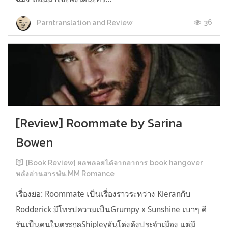
36
Parntranslation and Review
[Review] Roommate by Sarina
Bowen
[Book Review] ผลพลอยได้จากอาการ book hangover
หลังอ่านสารพัน MM Romance
เรื่องย่อ: Roommate เป็นเรื่องราวระหว่าง Kieranกับ
Rodderick มีโทรปความเป็นGrumpy x Sunshine เบาๆ คี
รันเป็นคนในตระกูลShipleyอันโด่งดังประจำเมือง แต่มี