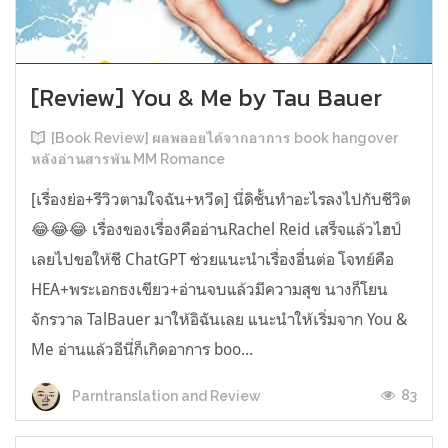
[Review] You & Me by Tau Bauer
[Book Review] ผลพลอยได้จากอาการ book hangover
หลังอ่านสารพัน MM Romance
[เรื่องย่อ+รีวิวตามใจฉัน+หวีด] นี่ดิชั้นทำอะไรลงไปกับชีวิต
😂😂😂 เรื่องของเรื่องคืออ่านRachel Reid เสร็จแล้วไฮป์
เลยไปขอให้ชี ChatGPT ช่วยแนะนำเรื่องอื่นต่อ โจทย์คือ
HEA+พระเอกธงเขียว+อ่านจบแล้วมีความสุข นางก็โยน
จักรวาล TalBauer มาให้อิฉันเลย แนะนำให้เริ่มจาก You &
Me อ่านแล้วอีนี่ก็เกิดอาการ boo...
83
Parntranslation and Review