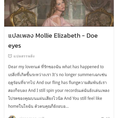
แปลเพลง Mollie Elizabeth - Doe
eyes
แปลสรรพสิ่ง
Dear my loverแด่ ที่รักของฉัน what has happened to
usสิ่งที่เกิดขึ้นระหว่างเรา It's no longer summerเฉกเช่น
ฤดูร้อนที่จากไป And our fling has flungความสัมพันธ์เรา
สองก็จบลง And I still spin your recordsแต่ฉันยังเล่นเพลง
โปรดของคุณบนแผ่นเสียงไวนิล And You still feel like
homeในใจฉัน ตัวตนคุณก็ยังอบอ...