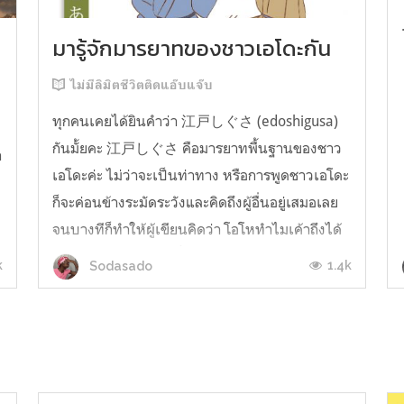
มารู้จักมารยาทของชาวเอโดะกัน
ไม่มีลิมิตชีวิตติดแอ๊บแจ๊บ
ทุกคนเคยได้ยินคำว่า 江戸しぐさ (edoshigusa)
กันมั้ยคะ 江戸しぐさ คือมารยาทพื้นฐานของชาว
า
เอโดะค่ะ ไม่ว่าจะเป็นท่าทาง หรือการพูดชาวเอโดะ
ก็จะค่อนข้างระมัดระวังและคิดถึงผู้อื่นอยู่เสมอเลย
จนบางทีก็ทำให้ผู้เขียนคิดว่า โอโหทำไมเค้าถึงได้
คิดถึงคนอื่นได้ขนาดนี้นะอยากรู้มั้ยคะว่าชาวเอโดะ
k
1.4k
Sodasado
มารยาทดีขนาดไหน มาลองอ่านกันได้เ...