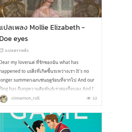
แปลเพลง Mollie Elizabeth -
Doe eyes
แปลสรรพสิ่ง
Dear my loverแด่ ที่รักของฉัน what has
happened to usสิ่งที่เกิดขึ้นระหว่างเรา It's no
longer summerเฉกเช่นฤดูร้อนที่จากไป And our
fling has flungความสัมพันธ์เราสองก็จบลง And I
still spin your recordsแต่ฉันยังเล่นเพลงโปรดของ
22
cinnamon_roll
คุณบนแผ่นเสียงไวนิล And You still feel like
homeในใจฉัน ตัวตนคุณก็ยังอบอ...