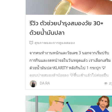
รีวิว ตัวช่วยบำรุงสมองวัย 30+
ด้วยน้ำมันปลา
สุขภาพและการดูแลสมอง
จากคนทำงานหนักและวัยเลข 3 นอกจากเริ่มปรับ
การกินและงดหน้าจอในวันหยุดแล้ว เราเลือกเสริม
ด้วยน้ำมันปลาKLARITY หลังกินไป 1 กระปุก 💡
ตอนบ่ายสมองล้าน้อยลง 💡ตื่นเช้าแล้วไม่ค่อยมึน
หัว 💡ไอเดียไม่ตัน ยิ่งทำงานสาย Content แนะนำ
2
DA RA
ว่าควรมี ชอบตรงที่ไม่มีกลิ่นคาวเลย กินง่ายสุด
ตั้งแต่เคยกินน้ำมันปลามาเลย ใครที่เคยกิ...