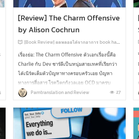
[Review] The Charm Offensive
by Alison Cochrun
[Book Review] ผลพลอยได้จากอาการ book hangover หลังอ่านสารพัน MM Romance
3
เรื่องย่อ: The Charm Offensive ตัวเอกเรื่องนี้คือ
Charlie กับ Dev ชาร์ลีเป็นหนุ่มสายเทคที่เรียกว่า
ได้เนิร์ดเต็มตัวปัญหาทางครอบครัวเอย ปัญหา
ทางการสื่อสาร โรควิตกกังวลเอย OCD มาครบ
เรียกได้ว่าครบองค์ประกอบความโอตะ เขาทั้งไม่
5
27
Parntranslation and Review
เชื่อในรักแท้ ไม่เคยมีความสัมพันธ์ในเชิงโรแมนติก
กับใคร หรืออาจเรียกว่าไม่เคยรู...