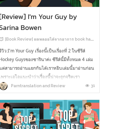
[Review] I'm Your Guy by
Sarina Bowen
[Book Review] ผลพลอยได้จากอาการ book hangover หลังอ่านสารพัน MM Romance
รีวิว:I'm Your Guy เรื่องนี้เป็นเรื่องที่ 2 ในซีรีส์
Hockey Guysของซารินาค่ะ ซีรีส์นี้มีทั้งหมด 4 เล่ม
แต่สามารถอ่านแยกกันได้เราหยิบเล่มนี้มาอ่านก่อน
เพราะเอไอแนะนำว่าเรื่องนี้น่าจะถูกจริตเรา
มากกว่า555 เรื่องนี้เป็นเรื่องราวของ TOMMASO
31
Parntranslation and Review
นักกีฬาฮอกกี้ NHL กับ Carter มัณฑนากรมือฉมัง
ทอมมาโซเพิ่งโดนเทร...