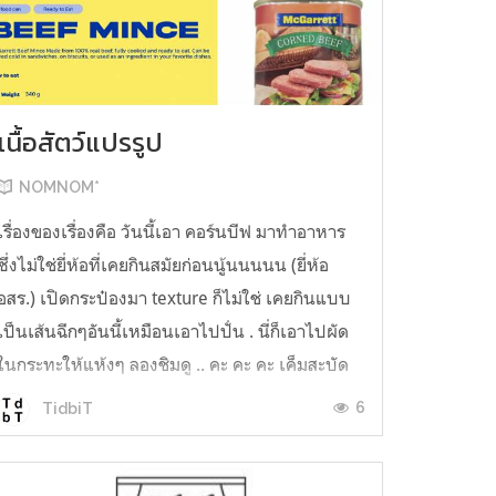
เนื้อสัตว์แปรรูป
NOMNOM*
เรื่องของเรื่องคือ วันนี้เอา คอร์นบีฟ มาทำอาหาร
ซึ่งไม่ใช่ยี่ห้อที่เคยกินสมัยก่อนนู้นนนนน (ยี่ห้อ
อสร.) เปิดกระป๋องมา texture ก็ไม่ใช่ เคยกินแบบ
เป็นเส้นฉีกๆอันนี้เหมือนเอาไปปั่น . นี่ก็เอาไปผัด
ในกระทะให้แห้งๆ ลองชิมดู .. คะ คะ คะ เค็มสะบัด
O o" ... แบบใช้โควต้ากินโซเดียมทั้งสัปดาห์
6
TidbiT
ต้องหาผักนึ่ง ...