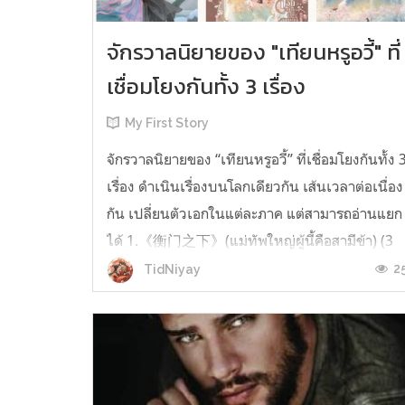
จักรวาลนิยายของ "เทียนหรูอวี้" ที่
เชื่อมโยงกันทั้ง 3 เรื่อง
My First Story
จักรวาลนิยายของ “เทียนหรูอวี้” ที่เชื่อมโยงกันทั้ง 
เรื่อง ดำเนินเรื่องบนโลกเดียวกัน เส้นเวลาต่อเนื่อง
กัน เปลี่ยนตัวเอกในแต่ละภาค แต่สามารถอ่านแยก
ได้ 1.《衡门之下》(แม่ทัพใหญ่ผู้นี้คือสามีข้า) (3
เล่มจบ) เป็นเรื่องที่เกิดก่อน เล่าเรื่องของ ฝูถิง กับ
2
TidNiyay
หลี่ชีฉือ ที่ต้องแต่งงานกันก่อนจะใช้ชีวิตห่างไกล
กัน...