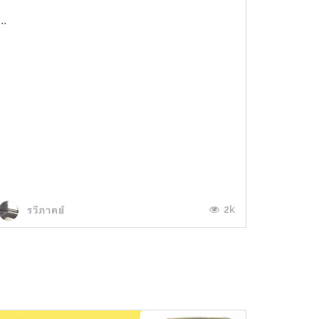
...
2k
รวีภาคย์