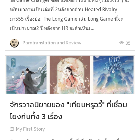
รีส์ Game Changer ของ แต่เชื่อว่าหลายคน (รวมถึงเรา) จะ
หยิบมาอ่านเป็นเล่มที่ 2หลังจากอ่าน Heated Rivalry
มา555 เรื่องย่อ: The Long Game เล่ม Long Game นี่จะ
เป็นประมาณ2 ปีหลังจาก HR จะดำเนินเ...
35
Parntranslation and Review
จักรวาลนิยายของ "เทียนหรูอวี้" ที่เชื่อม
โยงกันทั้ง 3 เรื่อง
My First Story