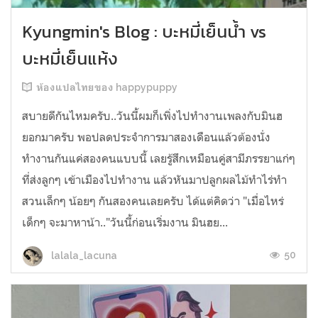
Kyungmin's Blog : บะหมี่เย็นน้ำ vs
บะหมี่เย็นแห้ง
ห้องแปลไทยของ happypuppy
สบายดีกันไหมครับ..วันนี้ผมก็เพิ่งไปทำงานเพลงกับมินฮ
ยอกมาครับ พอปลดประจำการมาสองเดือนแล้วต้องนั่ง
ทำงานกันแค่สองคนแบบนี้ เลยรู้สึกเหมือนคู่สามีภรรยาแก่ๆ
ที่ส่งลูกๆ เข้าเมืองไปทำงาน แล้วหันมาปลูกผลไม้ทำไร่ทำ
สวนเล็กๆ น้อยๆ กันสองคนเลยครับ ได้แต่คิดว่า "เมื่อไหร่
เด็กๆ จะมาหาน้า.."วันนี้ก่อนเริ่มงาน มินฮย...
50
lalala_lacuna