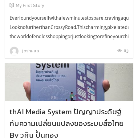
My First Story
Everfoundyourselfwithafewminutestospare,cravingaquick,e
LooknofurtherthanCrossyRoad.Thischarming,pixelatedendl
theworldofendlesshoppingorjustlookingtorefineyourchicken
63
joshuaa
thAI Media System ปัญญาประดิษฐ์
กับความเปลี่ยนแปลงของระบบสื่อไทย
By วศิน ปั้นทอง