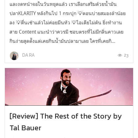
และงดหน้าจอในวันหยุดแล้ว เราเลือกเสริมด้วยน้ำมัน
ปลาKLARITY หลังกินไป 1 กระปุก 💡ตอนบ่ายสมองล้าน้อย
ลง 💡ตื่นเช้าแล้วไม่ค่อยมึนหัว 💡ไอเดียไม่ตัน ยิ่งทำงาน
สาย Content แนะนำว่าควรมี ชอบตรงที่ไม่มีกลิ่นคาวเลย
กินง่ายสุดตั้งแต่เคยกินน้ำมันปลามาเลย ใครที่เคยกิ...
23
DA RA
[Review] The Rest of the Story by
Tal Bauer