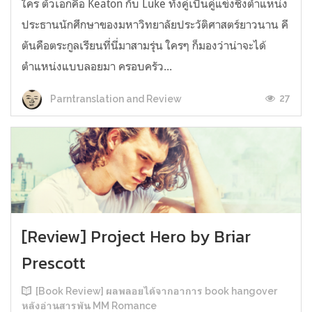
ใคร ตัวเอกคือ Keaton กับ Luke ทั้งคู่เป็นคู่แข่งชิงตำแหน่ง
ประธานนักศึกษาของมหาวิทยาลัยประวัติศาสตร์ยาวนาน คี
ตันคือตระกูลเรียนที่นี่มาสามรุ่น ใครๆ ก็มองว่าน่าจะได้
ตำแหน่งแบบลอยมา ครอบครัว...
27
Parntranslation and Review
[Review] Project Hero by Briar
Prescott
[Book Review] ผลพลอยได้จากอาการ book hangover
หลังอ่านสารพัน MM Romance