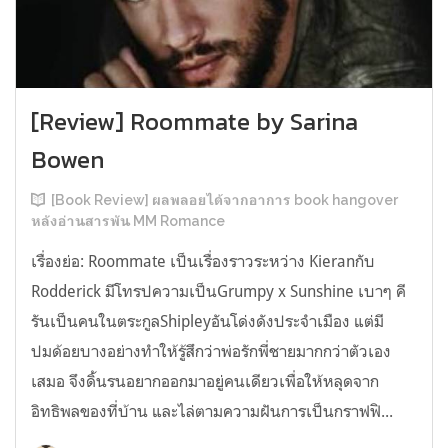
[Review] Roommate by Sarina
Bowen
[Book Review] ผลพลอยได้จากอาการ book hangover
หลังอ่านสารพัน MM Romance
เรื่องย่อ: Roommate เป็นเรื่องราวระหว่าง Kieranกับ
Rodderick มีโทรปความเป็นGrumpy x Sunshine เบาๆ คี
รันเป็นคนในตระกูลShipleyอันโด่งดังประจำเมือง แต่มี
ปมด้อยบางอย่างทำให้รู้สึกว่าพ่อรักพี่ชายมากกว่าตัวเอง
เสมอ จึงดิ้นรนอยากออกมาอยู่คนเดียวเพื่อให้หลุดจาก
อิทธิพลของที่บ้าน และไล่ตามความฝันการเป็นกราฟฟิ...