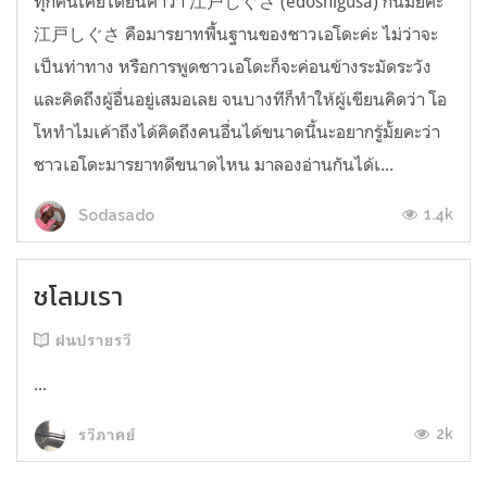
ทุกคนเคยได้ยินคำว่า 江戸しぐさ (edoshigusa) กันมั้ยคะ
江戸しぐさ คือมารยาทพื้นฐานของชาวเอโดะค่ะ ไม่ว่าจะ
เป็นท่าทาง หรือการพูดชาวเอโดะก็จะค่อนข้างระมัดระวัง
และคิดถึงผู้อื่นอยู่เสมอเลย จนบางทีก็ทำให้ผู้เขียนคิดว่า โอ
โหทำไมเค้าถึงได้คิดถึงคนอื่นได้ขนาดนี้นะอยากรู้มั้ยคะว่า
ชาวเอโดะมารยาทดีขนาดไหน มาลองอ่านกันได้เ...
1.4k
Sodasado
ชโลมเรา
ฝนปรายรวี
...
2k
รวีภาคย์