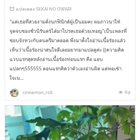
แปลเพลง SEKAI NO OWARI
"แด่เธอที่สวยงามดั่งนกฟินิกส์ผู้เป็นอมตะ ผมภาวนาให้
จุดจบของชั่วนิรันดร์ได้มาโปรดเธอด้วยเทอญ"เป็นเพลงที่
ชอบจังหวะกับดนตรีมาตลอด พึ่งมาตั้งใจอ่านเนื้อร้องแล้ว
เห็นว่าเนื้อร้องน่าสนใจดีเลยอยากมาแปลดูค่ะ ((ความคิด
แวบแรกสุดหลังอ่านเนื้อร้องท่อนแรก คือ แอบ
แปลกๆ555555 ตอนแรกคิดว่าตัวเองอ่านผิด แต่พอเข้า
ใจเน...
69
cinnamon_roll