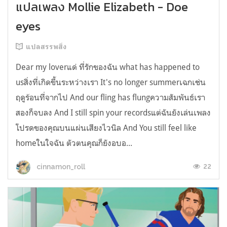
แปลเพลง Mollie Elizabeth - Doe
eyes
แปลสรรพสิ่ง
Dear my loverแด่ ที่รักของฉัน what has happened to
usสิ่งที่เกิดขึ้นระหว่างเรา It's no longer summerเฉกเช่น
ฤดูร้อนที่จากไป And our fling has flungความสัมพันธ์เรา
สองก็จบลง And I still spin your recordsแต่ฉันยังเล่นเพลง
โปรดของคุณบนแผ่นเสียงไวนิล And You still feel like
homeในใจฉัน ตัวตนคุณก็ยังอบอ...
22
cinnamon_roll