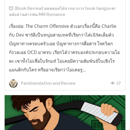
[Book Review] ผลพลอยได้จากอาการ book hangover
หลังอ่านสารพัน MM Romance
เรื่องย่อ: The Charm Offensive ตัวเอกเรื่องนี้คือ Charlie
กับ Dev ชาร์ลีเป็นหนุ่มสายเทคที่เรียกว่าได้เนิร์ดเต็มตัว
ปัญหาทางครอบครัวเอย ปัญหาทางการสื่อสาร โรควิตก
กังวลเอย OCD มาครบ เรียกได้ว่าครบองค์ประกอบความโอ
ตะ เขาทั้งไม่เชื่อในรักแท้ ไม่เคยมีความสัมพันธ์ในเชิงโร
แมนติกกับใคร หรืออาจเรียกว่าไม่เคยรู...
27
Parntranslation and Review