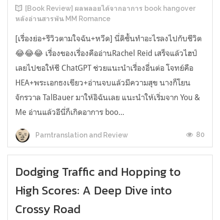
[Book Review] ผลพลอยได้จากอาการ book hangover
หลังอ่านสารพัน MM Romance
[เรื่องย่อ+รีวิวตามใจฉัน+หวีด] นี่ดิชั้นทำอะไรลงไปกับชีวิต
😂😂😂 เรื่องของเรื่องคืออ่านRachel Reid เสร็จแล้วไฮป์
เลยไปขอให้ชี ChatGPT ช่วยแนะนำเรื่องอื่นต่อ โจทย์คือ
HEA+พระเอกธงเขียว+อ่านจบแล้วมีความสุข นางก็โยน
จักรวาล TalBauer มาให้อิฉันเลย แนะนำให้เริ่มจาก You &
Me อ่านแล้วอีนี่ก็เกิดอาการ boo...
80
Parntranslation and Review
Dodging Traffic and Hopping to
High Scores: A Deep Dive into
Crossy Road