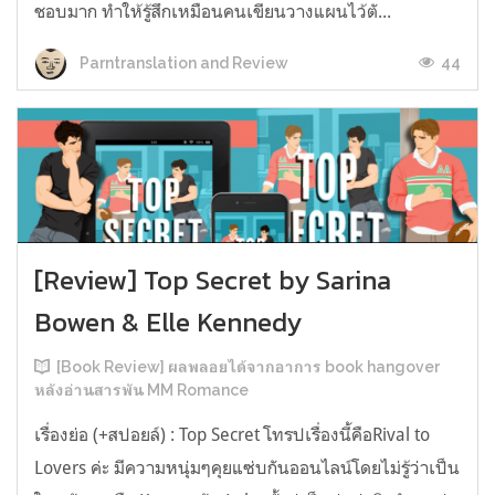
ชอบมาก ทำให้รู้สึกเหมือนคนเขียนวางแผนไว้ตั...
44
Parntranslation and Review
[Review] Top Secret by Sarina
Bowen & Elle Kennedy
[Book Review] ผลพลอยได้จากอาการ book hangover
หลังอ่านสารพัน MM Romance
เรื่องย่อ (+สปอยล์) : Top Secret โทรปเรื่องนี้คือRival to
Lovers ค่ะ มีความหนุ่มๆคุยแซ่บกันออนไลน์โดยไม่รู้ว่าเป็น