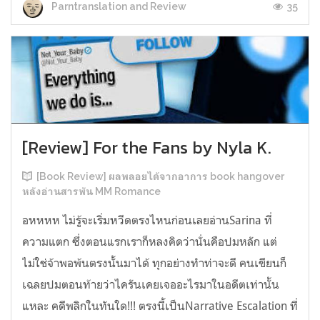
35
Parntranslation and Review
[Review] For the Fans by Nyla K.
[Book Review] ผลพลอยได้จากอาการ book hangover
หลังอ่านสารพัน MM Romance
อหหหห ไม่รู้จะเริ่มหวีดตรงไหนก่อนเลยอ่านSarina ที่
ความแตก ซึ่งตอนแรกเราก็หลงคิดว่านั่นคือปมหลัก แต่
ไม่ใช่จ้าพอพ้นตรงนั้นมาได้ ทุกอย่างทำท่าจะดี คนเขียนก็
เฉลยปมตอนท้ายว่าไครันเคยเจออะไรมาในอดีตเท่านั้น
แหละ คดีพลิกในทันใด!!! ตรงนี้เป็นNarrative Escalation ที่