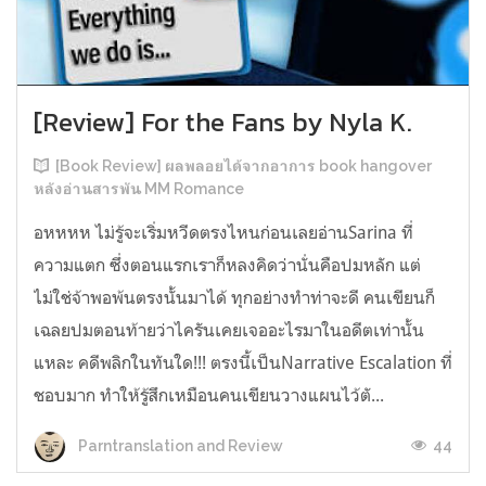
[Review] For the Fans by Nyla K.
[Book Review] ผลพลอยได้จากอาการ book hangover
หลังอ่านสารพัน MM Romance
อหหหห ไม่รู้จะเริ่มหวีดตรงไหนก่อนเลยอ่านSarina ที่
ความแตก ซึ่งตอนแรกเราก็หลงคิดว่านั่นคือปมหลัก แต่
ไม่ใช่จ้าพอพ้นตรงนั้นมาได้ ทุกอย่างทำท่าจะดี คนเขียนก็
เฉลยปมตอนท้ายว่าไครันเคยเจออะไรมาในอดีตเท่านั้น
แหละ คดีพลิกในทันใด!!! ตรงนี้เป็นNarrative Escalation ที่
ชอบมาก ทำให้รู้สึกเหมือนคนเขียนวางแผนไว้ตั...
44
Parntranslation and Review