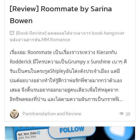
[Review] Roommate by Sarina
Bowen
[Book Review] ผลพลอยได้จากอาการ book hangover
หลังอ่านสารพัน MM Romance
เรื่องย่อ: Roommate เป็นเรื่องราวระหว่าง Kieranกับ
Rodderick มีโทรปความเป็นGrumpy x Sunshine เบาๆ คี
รันเป็นคนในตระกูลShipleyอันโด่งดังประจำเมือง แต่มี
ปมด้อยบางอย่างทำให้รู้สึกว่าพ่อรักพี่ชายมากกว่าตัวเอง
เสมอ จึงดิ้นรนอยากออกมาอยู่คนเดียวเพื่อให้หลุดจาก
อิทธิพลของที่บ้าน และไล่ตามความฝันการเป็นกราฟฟิ...
35
Parntranslation and Review