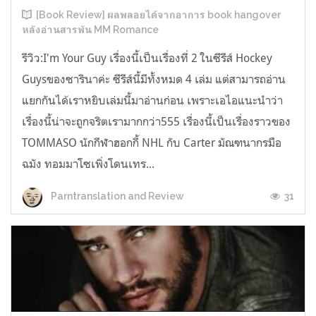
[Book Review] ผลพลอยได้จากอาการ book hangover
หลังอ่านสารพัน MM Romance
รีวิว:I'm Your Guy เรื่องนี้เป็นเรื่องที่ 2 ในซีรีส์ Hockey
Guysของซารินาค่ะ ซีรีส์นี้มีทั้งหมด 4 เล่ม แต่สามารถอ่าน
แยกกันได้เราหยิบเล่มนี้มาอ่านก่อน เพราะเอไอแนะนำว่า
เรื่องนี้น่าจะถูกจริตเรามากกว่า555 เรื่องนี้เป็นเรื่องราวของ
TOMMASO นักกีฬาฮอกกี้ NHL กับ Carter มัณฑนากรมือ
ฉมัง ทอมมาโซเพิ่งโดนเทร...
31
Parntranslation and Review