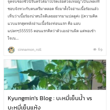
จุดจบของชั่วนิรันดร์ได้มาโปรดเธอด้วยเทอญ"เป็นเพลงที่
ชอบจังหวะกับดนตรีมาตลอด พึ่งมาตั้งใจอ่านเนื้อร้องแล้ว
เห็นว่าเนื้อร้องน่าสนใจดีเลยอยากมาแปลดูค่ะ ((ความคิด
แวบแรกสุดหลังอ่านเนื้อร้องท่อนแรก คือ แอบ
แปลกๆ555555 ตอนแรกคิดว่าตัวเองอ่านผิด แต่พอเข้า
ใจเน...
69
cinnamon_roll
Kyungmin's Blog : บะหมี่เย็นน้ำ vs
บะหมี่เย็นแห้ง