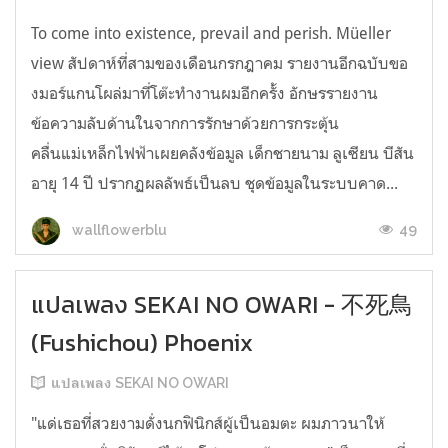
To come into existence, prevail and perish. Müeller
view สัปดาห์ที่สามของเดือนกรกฎาคม รายงานอีกฉบับขอ
งมอร์แกนโผล่มาที่โต๊ะทำงานผมอีกครั้ง อักษรรายงาน
ข้อความลับด้านในจากการรักษาด้วยการกระตุ้น
คลื่นแม่เหล็กไฟฟ้าเผยคลังข้อมูล เด็กชายนาม ลูเซียน บีสัน
อายุ 14 ปี ปรากฏผลลัพธ์เป็นลบ ชุดข้อมูลในระบบคาด...
49
wallflowerblu
แปลเพลง SEKAI NO OWARI - 不死鳥
(Fushichou) Phoenix
แปลเพลง SEKAI NO OWARI
"แด่เธอที่สวยงามดั่งนกฟินิกส์ผู้เป็นอมตะ ผมภาวนาให้