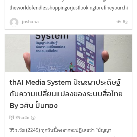
theworldofendlesshoppingorjustlookingtorefineyourchicken
63
joshuaa
thAI Media System ปัญญาประดิษฐ์
กับความเปลี่ยนแปลงของระบบสื่อไทย
By วศิน ปั้นทอง
รีวิวเว้ย (3)
รีวิวเว้ย (2249) ทุกวันนี้คงยากจะปฏิเสธว่า "ปัญญา