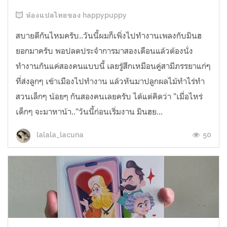
ห้องแปลไทยของ happypuppy
สบายดีกันไหมครับ..วันนี้ผมก็เพิ่งไปทำงานเพลงกับมินฮ
ยอกมาครับ พอปลดประจำการมาสองเดือนแล้วต้องนั่ง
ทำงานกันแค่สองคนแบบนี้ เลยรู้สึกเหมือนคู่สามีภรรยาแก่ๆ
ที่ส่งลูกๆ เข้าเมืองไปทำงาน แล้วหันมาปลูกผลไม้ทำไร่ทำ
สวนเล็กๆ น้อยๆ กันสองคนเลยครับ ได้แต่คิดว่า "เมื่อไหร่
เด็กๆ จะมาหาน้า.."วันนี้ก่อนเริ่มงาน มินฮย...
50
lalala_lacuna