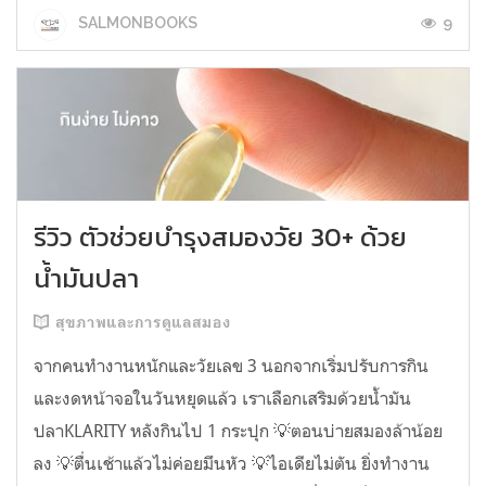
9
SALMONBOOKS
รีวิว ตัวช่วยบำรุงสมองวัย 30+ ด้วย
น้ำมันปลา
สุขภาพและการดูแลสมอง
จากคนทำงานหนักและวัยเลข 3 นอกจากเริ่มปรับการกิน
และงดหน้าจอในวันหยุดแล้ว เราเลือกเสริมด้วยน้ำมัน
ปลาKLARITY หลังกินไป 1 กระปุก 💡ตอนบ่ายสมองล้าน้อย
ลง 💡ตื่นเช้าแล้วไม่ค่อยมึนหัว 💡ไอเดียไม่ตัน ยิ่งทำงาน