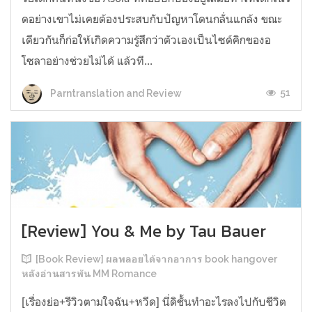
ดอย่างเขาไม่เคยต้องประสบกับปัญหาโดนกลั่นแกล้ง ขณะ
เดียวกันก็ก่อให้เกิดความรู้สึกว่าตัวเองเป็นไซด์คิกของอ
โซลาอย่างช่วยไม่ได้ แล้วที...
51
Parntranslation and Review
[Review] You & Me by Tau Bauer
[Book Review] ผลพลอยได้จากอาการ book hangover
หลังอ่านสารพัน MM Romance
[เรื่องย่อ+รีวิวตามใจฉัน+หวีด] นี่ดิชั้นทำอะไรลงไปกับชีวิต