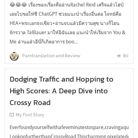
😂😂😂 เรื่องของเรื่องคืออ่านRachel Reid เสร็จแล้วไฮป์
เลยไปขอให้ชี ChatGPT ช่วยแนะนำเรื่องอื่นต่อ โจทย์คือ
HEA+พระเอกธงเขียว+อ่านจบแล้วมีความสุข นางก็โยน
จักรวาล TalBauer มาให้อิฉันเลย แนะนำให้เริ่มจาก You &
Me อ่านแล้วอีนี่ก็เกิดอาการ boo...
80
Parntranslation and Review
Dodging Traffic and Hopping to
High Scores: A Deep Dive into
Crossy Road
My First Story
Everfoundyourselfwithafewminutestospare,cravingaquick,e
LooknofurtherthanCrossyRoad.Thischarming,pixelatedendl