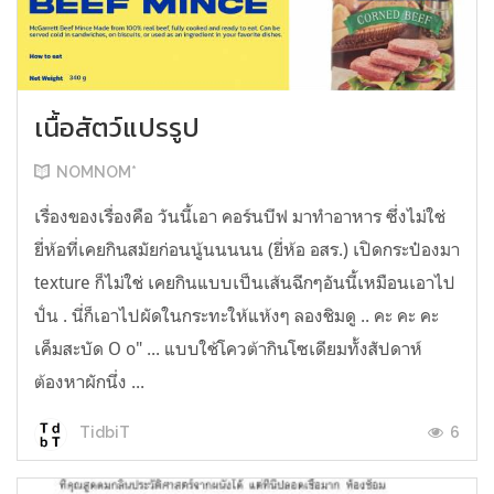
เนื้อสัตว์แปรรูป
NOMNOM*
เรื่องของเรื่องคือ วันนี้เอา คอร์นบีฟ มาทำอาหาร ซึ่งไม่ใช่
ยี่ห้อที่เคยกินสมัยก่อนนู้นนนนน (ยี่ห้อ อสร.) เปิดกระป๋องมา
texture ก็ไม่ใช่ เคยกินแบบเป็นเส้นฉีกๆอันนี้เหมือนเอาไป
ปั่น . นี่ก็เอาไปผัดในกระทะให้แห้งๆ ลองชิมดู .. คะ คะ คะ
เค็มสะบัด O o" ... แบบใช้โควต้ากินโซเดียมทั้งสัปดาห์
ต้องหาผักนึ่ง ...
6
TidbiT