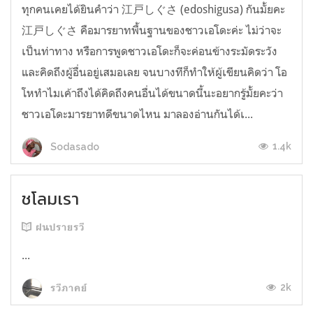
ทุกคนเคยได้ยินคำว่า 江戸しぐさ (edoshigusa) กันมั้ยคะ
江戸しぐさ คือมารยาทพื้นฐานของชาวเอโดะค่ะ ไม่ว่าจะ
เป็นท่าทาง หรือการพูดชาวเอโดะก็จะค่อนข้างระมัดระวัง
และคิดถึงผู้อื่นอยู่เสมอเลย จนบางทีก็ทำให้ผู้เขียนคิดว่า โอ
โหทำไมเค้าถึงได้คิดถึงคนอื่นได้ขนาดนี้นะอยากรู้มั้ยคะว่า
ชาวเอโดะมารยาทดีขนาดไหน มาลองอ่านกันได้เ...
1.4k
Sodasado
ชโลมเรา
ฝนปรายรวี
...
2k
รวีภาคย์