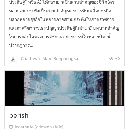
ประดิษฐ์" หรือ AI ได้กลายมาเป็นส่วนสำคัญของชีวิตใคร
หลายคน กระทั่งเป็นส่วนสำคัญของการขับเคลื่อนธุรกิจ
หลากหลายธุรกิจในหลายภาคส่วน กระทั่งในภาคราชการ
และภาควิชาการเองปัญญาประดิษฐ์ก็เข้ามามีบทบาทสำคัญ
ในการผลิกโฉมวงการวิชการ อย่างการที่ในหลายปีมานี้
ปรากฏการ...
50
Chaitawat Marc Seephongsai
perish
incarnate (crimson stain)