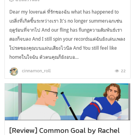
Dear my loverแด่ ที่รักของฉัน what has happened to
usสิ่งที่เกิดขึ้นระหว่างเรา It's no longer summerเฉกเช่น
ฤดูร้อนที่จากไป And our fling has flungความสัมพันธ์เรา
สองก็จบลง And I still spin your recordsแต่ฉันยังเล่นเพลง
โปรดของคุณบนแผ่นเสียงไวนิล And You still feel like
homeในใจฉัน ตัวตนคุณก็ยังอบอ...
22
cinnamon_roll
[Review] Common Goal by Rachel