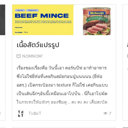
เนื้อสัตว์แปรรูป
NOMNOM*
น
เรื่องของเรื่องคือ วันนี้เอา คอร์นบีฟ มาทำอาหาร
ซึ่งไม่ใช่ยี่ห้อที่เคยกินสมัยก่อนนู้นนนนน (ยี่ห้อ
อสร.) เปิดกระป๋องมา texture ก็ไม่ใช่ เคยกินแบบ
เป็นเส้นฉีกๆอันนี้เหมือนเอาไปปั่น . นี่ก็เอาไปผัด
ในกระทะให้แห้งๆ ลองชิมดู .. คะ คะ คะ เค็มสะบัด
O o" ... แบบใช้โควต้ากินโซเดียมทั้งสัปดาห์
2
7
TidbiT
ต้องหาผักนึ่ง ...