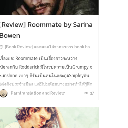
[Review] Roommate by Sarina
Bowen
[Book Review] ผลพลอยได้จากอาการ book hangover หลังอ่านสารพัน MM Romance
เรื่องย่อ: Roommate เป็นเรื่องราวระหว่าง
Kieranกับ Rodderick มีโทรปความเป็นGrumpy x
Sunshine เบาๆ คีรันเป็นคนในตระกูลShipleyอัน
โด่งดังประจำเมือง แต่มีปมด้อยบางอย่างทำให้รู้สึก
ว่าพ่อรักพี่ชายมากกว่าตัวเองเสมอ จึงดิ้นรนอยาก
37
Parntranslation and Review
ออกมาอยู่คนเดียวเพื่อให้หลุดจากอิทธิพลของที่
บ้าน และไล่ตามความฝันการเป็นกราฟฟิ...