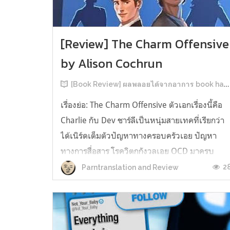
[Review] The Charm Offensive
by Alison Cochrun
[Book Review] ผลพลอยได้จากอาการ book hangover หลังอ่านสารพัน MM Romance
เรื่องย่อ: The Charm Offensive ตัวเอกเรื่องนี้คือ
Charlie กับ Dev ชาร์ลีเป็นหนุ่มสายเทคที่เรียกว่า
ได้เนิร์ดเต็มตัวปัญหาทางครอบครัวเอย ปัญหา
ทางการสื่อสาร โรควิตกกังวลเอย OCD มาครบ
เรียกได้ว่าครบองค์ประกอบความโอตะ เขาทั้งไม่
2
Parntranslation and Review
เชื่อในรักแท้ ไม่เคยมีความสัมพันธ์ในเชิงโรแมนติ
กับใคร หรืออาจเรียกว่าไม่เคยรู...