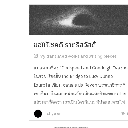
ขอให้โชคดี ราตรีสวัสดิ์
my translated works and writing pieces
แปลจากเรื่อง “Godspeed and Goodnight”ผลงา
ในรวมเรื่องสั้นThe Bridge to Lucy Dunne
Exurb1a เขียน จอนอ แปล Reven บรรณาธิการ *
เขาตื่นมาในสภาพล่อนจ้อน ลิ้นแห้งติดเพดานปาก
แล้วเขาก็คิดว่า เราเป็นใครกันนะ มีท่อและสายไฟ
อยู่ในตัว เกิดความรู้สึกอยากฉี่ และแม้ตัวเขาจะ
rchyuan
เหยียดตรง ก็มีแต่ความมืดมิดอยู่เบื้องหน้...