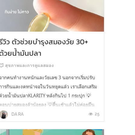
รีวิว ตัวช่วยบำรุงสมองวัย 30+
ด้วยน้ำมันปลา
สุขภาพและการดูแลสมอง
จากคนทำงานหนักและวัยเลข 3 นอกจากเริ่มปรับ
การกินและงดหน้าจอในวันหยุดแล้ว เราเลือกเสริม
ด้วยน้ำมันปลาKLARITY หลังกินไป 1 กระปุก 💡
ตอนบ่ายสมองล้าน้อยลง 💡ตื่นเช้าแล้วไม่ค่อยมึน
หัว 💡ไอเดียไม่ตัน ยิ่งทำงานสาย Content แนะนำ
25
DA RA
ว่าควรมี ชอบตรงที่ไม่มีกลิ่นคาวเลย กินง่ายสุด
ตั้งแต่เคยกินน้ำมันปลามาเลย ใครที่เคยกิ...