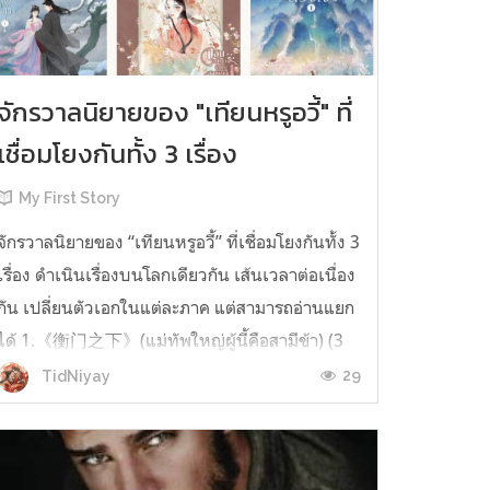
จักรวาลนิยายของ "เทียนหรูอวี้" ที่
เชื่อมโยงกันทั้ง 3 เรื่อง
My First Story
จักรวาลนิยายของ “เทียนหรูอวี้” ที่เชื่อมโยงกันทั้ง 3
เรื่อง ดำเนินเรื่องบนโลกเดียวกัน เส้นเวลาต่อเนื่อง
กัน เปลี่ยนตัวเอกในแต่ละภาค แต่สามารถอ่านแยก
ได้ 1.《衡门之下》(แม่ทัพใหญ่ผู้นี้คือสามีข้า) (3
เล่มจบ) เป็นเรื่องที่เกิดก่อน เล่าเรื่องของ ฝูถิง กับ
29
TidNiyay
หลี่ชีฉือ ที่ต้องแต่งงานกันก่อนจะใช้ชีวิตห่างไกล
กัน...