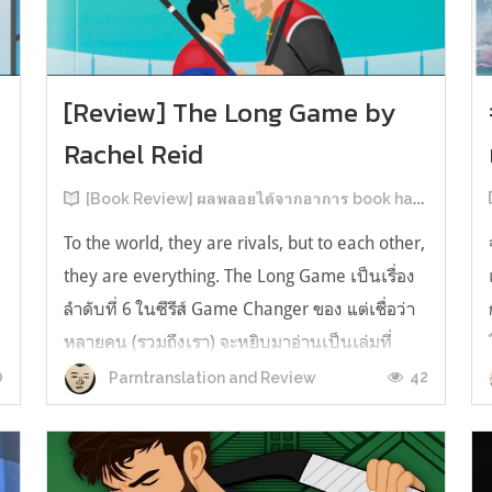
[Review] The Long Game by
Rachel Reid
[Book Review] ผลพลอยได้จากอาการ book hangover หลังอ่านสารพัน MM Romance
To the world, they are rivals, but to each other,
they are everything. The Long Game เป็นเรื่อง
ลำดับที่ 6 ในซีรีส์ Game Changer ของ แต่เชื่อว่า
หลายคน (รวมถึงเรา) จะหยิบมาอ่านเป็นเล่มที่
2หลังจากอ่าน Heated Rivalry มา555 เรื่องย่อ:
0
42
Parntranslation and Review
The Long Game เล่ม Long Game นี่จะเป็น
ประมาณ2 ปีหลังจาก HR จะดำเนินเ...