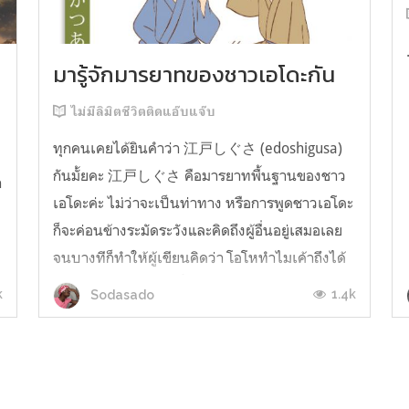
มารู้จักมารยาทของชาวเอโดะกัน
ไม่มีลิมิตชีวิตติดแอ๊บแจ๊บ
ทุกคนเคยได้ยินคำว่า 江戸しぐさ (edoshigusa)
กันมั้ยคะ 江戸しぐさ คือมารยาทพื้นฐานของชาว
า
เอโดะค่ะ ไม่ว่าจะเป็นท่าทาง หรือการพูดชาวเอโดะ
ก็จะค่อนข้างระมัดระวังและคิดถึงผู้อื่นอยู่เสมอเลย
จนบางทีก็ทำให้ผู้เขียนคิดว่า โอโหทำไมเค้าถึงได้
คิดถึงคนอื่นได้ขนาดนี้นะอยากรู้มั้ยคะว่าชาวเอโดะ
k
1.4k
Sodasado
มารยาทดีขนาดไหน มาลองอ่านกันได้เ...