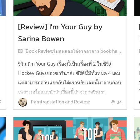
[Review] I'm Your Guy by
Sarina Bowen
[Book Review] ผลพลอยได้จากอาการ book hangover หลังอ่านสารพัน MM Romance
รีวิว:I'm Your Guy เรื่องนี้เป็นเรื่องที่ 2 ในซีรีส์
Hockey Guysของซารินาค่ะ ซีรีส์นี้มีทั้งหมด 4 เล่ม
แต่สามารถอ่านแยกกันได้เราหยิบเล่มนี้มาอ่านก่อน
เพราะเอไอแนะนำว่าเรื่องนี้น่าจะถูกจริตเรา
มากกว่า555 เรื่องนี้เป็นเรื่องราวของ TOMMASO
8
34
Parntranslation and Review
ก
นักกีฬาฮอกกี้ NHL กับ Carter มัณฑนากรมือฉมัง
ทอมมาโซเพิ่งโดนเทร...