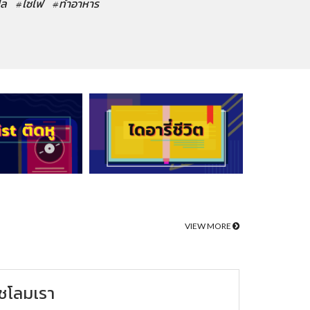
ปล
#ไซไฟ
#ทำอาหาร
VIEW MORE
ชโลมเรา