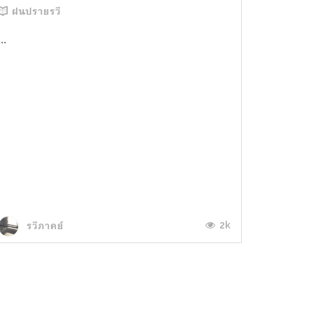
ฝนปรายรวี
...
2k
รวีภาคย์