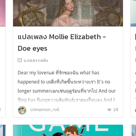
y
แปลเพลง Mollie Elizabeth -
Doe eyes
แปลสรรพสิ่ง
Dear my loverแด่ ที่รักของฉัน what has
happened to usสิ่งที่เกิดขึ้นระหว่างเรา It's no
longer summerเฉกเช่นฤดูร้อนที่จากไป And our
fling has flungความสัมพันธ์เราสองก็จบลง And I
still spin your recordsแต่ฉันยังเล่นเพลงโปรดของ
8
28
cinnamon_roll
คุณบนแผ่นเสียงไวนิล And You still feel like
homeในใจฉัน ตัวตนคุณก็ยังอบอ...