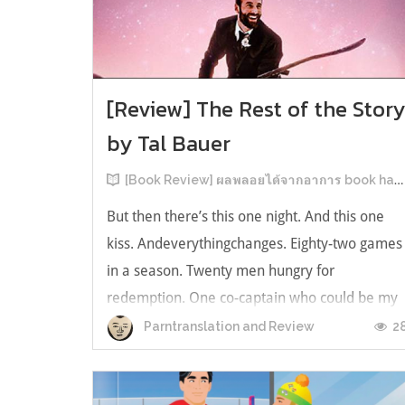
[Review] The Rest of the Stor
by Tal Bauer
[Book Review] ผลพลอยได้จากอาการ book hangover หลังอ่านสารพัน MM Romance
But then there’s this one night. And this one
kiss. Andeverythingchanges. Eighty-two games
in a season. Twenty men hungry for
redemption. One co-captain who could be my
forever. This is the rest of the story. หลังอ่าน
2
Parntranslation and Review
แบบฟีลกู้ดติดๆ กันแล้ว เลยอยากได้ความแสบ
ทรวงในชีวิตบ้าง (หาเรื่อง!) เล่มนี้คู่หูเอ...