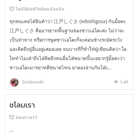
ไม่มีลิมิตชีวิตติดแอ๊บแจ๊บ
ทุกคนเคยได้ยินคำว่า 江戸しぐさ (edoshigusa) กันมั้ยคะ
江戸しぐさ คือมารยาทพื้นฐานของชาวเอโดะค่ะ ไม่ว่าจะ
เป็นท่าทาง หรือการพูดชาวเอโดะก็จะค่อนข้างระมัดระวัง
และคิดถึงผู้อื่นอยู่เสมอเลย จนบางทีก็ทำให้ผู้เขียนคิดว่า โอ
โหทำไมเค้าถึงได้คิดถึงคนอื่นได้ขนาดนี้นะอยากรู้มั้ยคะว่า
ชาวเอโดะมารยาทดีขนาดไหน มาลองอ่านกันได้เ...
1.4k
Sodasado
ชโลมเรา
ฝนปรายรวี
...