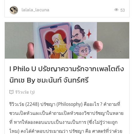
53
lalala_lacuna
I Philo U ปรัชญาความรักจากเพลโตถึง
นิทเช By ชมะนันท์ จันทร์ศรี
รีวิวเว้ย (3)
รีวิวเว้ย (2248) ปรัชญา (Philosophy) คืออะไร ? คำถามที่
ชวนเปิดหัวและเป็นคำถามเปิดหัวของวิชาปรัชญาในหลาย
ที่ หากให้ลองตอบแบบเป็นงานเป็นการ (ซึ่งไม่รู้ว่าจะถูก
ไหม) คงได้คำตอบประมาณว่า ปรัชญา คือ ศาสตร์ที่ว่าด้วย