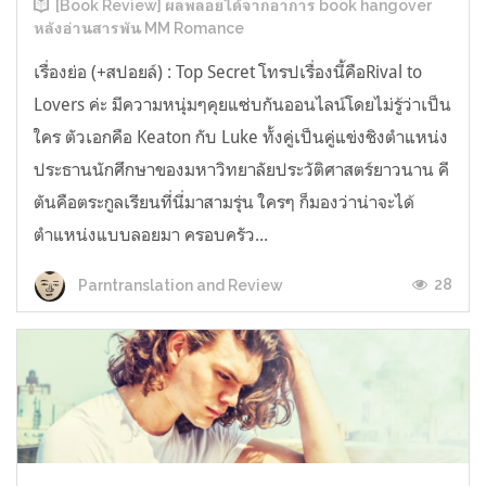
[Book Review] ผลพลอยได้จากอาการ book hangover
หลังอ่านสารพัน MM Romance
เรื่องย่อ (+สปอยล์) : Top Secret โทรปเรื่องนี้คือRival to
Lovers ค่ะ มีความหนุ่มๆคุยแซ่บกันออนไลน์โดยไม่รู้ว่าเป็น
ใคร ตัวเอกคือ Keaton กับ Luke ทั้งคู่เป็นคู่แข่งชิงตำแหน่ง
ประธานนักศึกษาของมหาวิทยาลัยประวัติศาสตร์ยาวนาน คี
ตันคือตระกูลเรียนที่นี่มาสามรุ่น ใครๆ ก็มองว่าน่าจะได้
ตำแหน่งแบบลอยมา ครอบครัว...
28
Parntranslation and Review