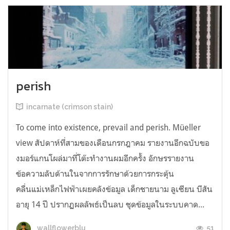
perish
incarnate (crimson stain)
To come into existence, prevail and perish. Müeller
view สัปดาห์ที่สามของเดือนกรกฎาคม รายงานอีกฉบับขอ
งมอร์แกนโผล่มาที่โต๊ะทำงานผมอีกครั้ง อักษรรายงาน
ข้อความลับด้านในจากการรักษาด้วยการกระตุ้น
คลื่นแม่เหล็กไฟฟ้าเผยคลังข้อมูล เด็กชายนาม ลูเซียน บีสัน
อายุ 14 ปี ปรากฏผลลัพธ์เป็นลบ ชุดข้อมูลในระบบคาด...
51
wallflowerblu