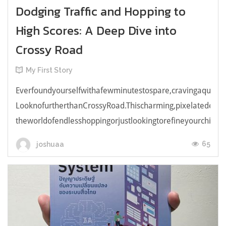
Dodging Traffic and Hopping to
High Scores: A Deep Dive into
Crossy Road
My First Story
Everfoundyourselfwithafewminutestospare,cravingaquick,e
LooknofurtherthanCrossyRoad.Thischarming,pixelatedendl
theworldofendlesshoppingorjustlookingtorefineyourchicken
65
joshuaa