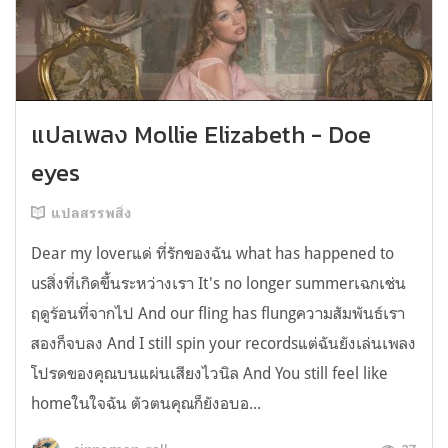
แปลเพลง Mollie Elizabeth - Doe
eyes
แปลสรรพสิ่ง
Dear my loverแด่ ที่รักของฉัน what has happened to
usสิ่งที่เกิดขึ้นระหว่างเรา It's no longer summerเฉกเช่น
ฤดูร้อนที่จากไป And our fling has flungความสัมพันธ์เรา
สองก็จบลง And I still spin your recordsแต่ฉันยังเล่นเพลง
โปรดของคุณบนแผ่นเสียงไวนิล And You still feel like
homeในใจฉัน ตัวตนคุณก็ยังอบอ...