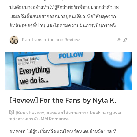
ปมด้อยบางอย่างทำให้รู้สึกว่าพ่อรักพี่ชายมากกว่าตัวเอง
เสมอ จึงดิ้นรนอยากออกมาอยู่คนเดียวเพื่อให้หลุดจาก
อิทธิพลของที่บ้าน และไล่ตามความฝันการเป็นกราฟฟิ...
37
Parntranslation and Review
[Review] For the Fans by Nyla K.
[Book Review] ผลพลอยได้จากอาการ book hangover
หลังอ่านสารพัน MM Romance
อหหหห ไม่รู้จะเริ่มหวีดตรงไหนก่อนเลยอ่านSarina ที่