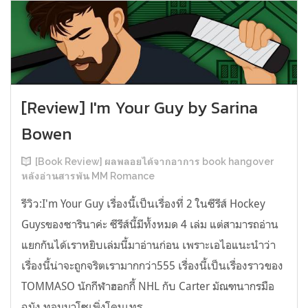
[Review] I'm Your Guy by Sarina
Bowen
[Book Review] ผลพลอยได้จากอาการ book hangover
หลังอ่านสารพัน MM Romance
รีวิว:I'm Your Guy เรื่องนี้เป็นเรื่องที่ 2 ในซีรีส์ Hockey
Guysของซารินาค่ะ ซีรีส์นี้มีทั้งหมด 4 เล่ม แต่สามารถอ่าน
แยกกันได้เราหยิบเล่มนี้มาอ่านก่อน เพราะเอไอแนะนำว่า
เรื่องนี้น่าจะถูกจริตเรามากกว่า555 เรื่องนี้เป็นเรื่องราวของ
TOMMASO นักกีฬาฮอกกี้ NHL กับ Carter มัณฑนากรมือ
ฉมัง ทอมมาโซเพิ่งโดนเทร...