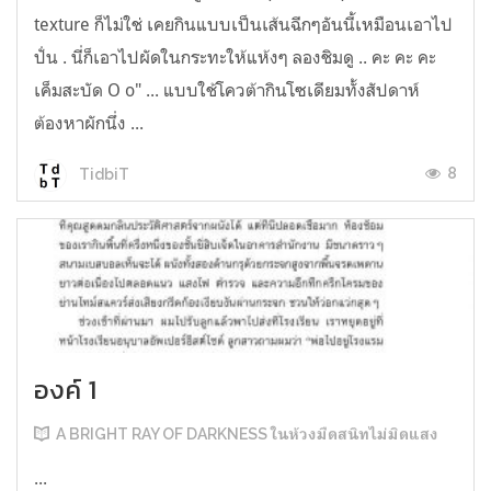
texture ก็ไม่ใช่ เคยกินแบบเป็นเส้นฉีกๆอันนี้เหมือนเอาไป
ปั่น . นี่ก็เอาไปผัดในกระทะให้แห้งๆ ลองชิมดู .. คะ คะ คะ
เค็มสะบัด O o" ... แบบใช้โควต้ากินโซเดียมทั้งสัปดาห์
ต้องหาผักนึ่ง ...
8
TidbiT
องค์ 1
A BRIGHT RAY OF DARKNESS ในห้วงมืดสนิทไม่มิดแสง
...