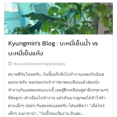
Kyungmin's Blog : บะหมี่เย็นน้ำ vs
บะหมี่เย็นแห้ง
ห้องแปลไทยของ happypuppy
สบายดีกันไหมครับ..วันนี้ผมก็เพิ่งไปทำงานเพลงกับมินฮ
ยอกมาครับ พอปลดประจำการมาสองเดือนแล้วต้องนั่ง
ทำงานกันแค่สองคนแบบนี้ เลยรู้สึกเหมือนคู่สามีภรรยาแก่ๆ
ที่ส่งลูกๆ เข้าเมืองไปทำงาน แล้วหันมาปลูกผลไม้ทำไร่ทำ
สวนเล็กๆ น้อยๆ กันสองคนเลยครับ ได้แต่คิดว่า "เมื่อไหร่
เด็กๆ จะมาหาน้า.."วันนี้ก่อนเริ่มงาน มินฮย...