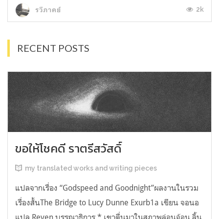
2k
รวีภาคย์
RECENT POSTS
ขอให้โชคดี ราตรีสวัสดิ์
my translated works and writing pieces
แปลจากเรื่อง “Godspeed and Goodnight”ผลงานในรวม
เรื่องสั้นThe Bridge to Lucy Dunne Exurb1a เขียน จอนอ
แปล Reven บรรณาธิการ * เขาตื่นมาในสภาพล่อนจ้อน ลิ้น