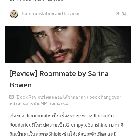
34
Parntranslation and Review
[Review] Roommate by Sarina
Bowen
[Book Review] ผลพลอยได้จากอาการ book hangover
หลังอ่านสารพัน MM Romance
เรื่องย่อ: Roommate เป็นเรื่องราวระหว่าง Kieranกับ
Rodderick มีโทรปความเป็นGrumpy x Sunshine เบาๆ คี
รันเป็นคนในตระกูลShipleyอันโด่งดังประจำเมือง แต่มี