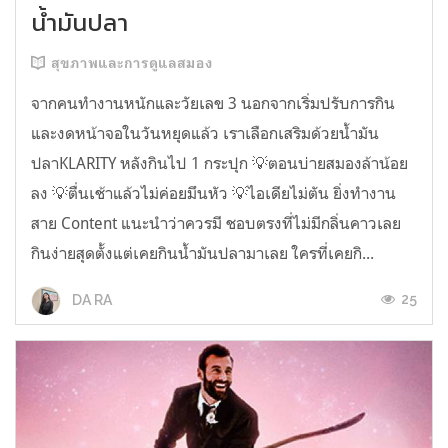
น้ำมันปลา
สุขภาพและการดูแลสมอง
จากคนทำงานหนักและวัยเลข 3 นอกจากเริ่มปรับการกิน
และงดหน้าจอในวันหยุดแล้ว เราเลือกเสริมด้วยน้ำมัน
ปลาKLARITY หลังกินไป 1 กระปุก 💡ตอนบ่ายสมองล้าน้อย
ลง 💡ตื่นเช้าแล้วไม่ค่อยมึนหัว 💡ไอเดียไม่ตัน ยิ่งทำงาน
สาย Content แนะนำว่าควรมี ชอบตรงที่ไม่มีกลิ่นคาวเลย
กินง่ายสุดตั้งแต่เคยกินน้ำมันปลามาเลย ใครที่เคยกิ...
25
DA RA