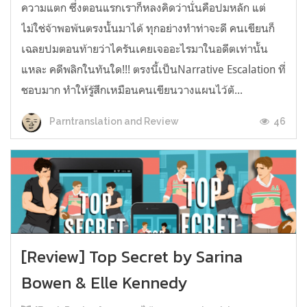
ความแตก ซึ่งตอนแรกเราก็หลงคิดว่านั่นคือปมหลัก แต่
ไม่ใช่จ้าพอพ้นตรงนั้นมาได้ ทุกอย่างทำท่าจะดี คนเขียนก็
เฉลยปมตอนท้ายว่าไครันเคยเจออะไรมาในอดีตเท่านั้น
แหละ คดีพลิกในทันใด!!! ตรงนี้เป็นNarrative Escalation ที่
ชอบมาก ทำให้รู้สึกเหมือนคนเขียนวางแผนไว้ตั...
46
Parntranslation and Review
[Review] Top Secret by Sarina
Bowen & Elle Kennedy