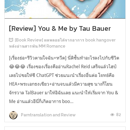
[Review] You & Me by Tau Bauer
[Book Review] ผลพลอยได้จากอาการ book hangover
หลังอ่านสารพัน MM Romance
[เรื่องย่อ+รีวิวตามใจฉัน+หวีด] นี่ดิชั้นทำอะไรลงไปกับชีวิต
😂😂😂 เรื่องของเรื่องคืออ่านRachel Reid เสร็จแล้วไฮป์
เลยไปขอให้ชี ChatGPT ช่วยแนะนำเรื่องอื่นต่อ โจทย์คือ
HEA+พระเอกธงเขียว+อ่านจบแล้วมีความสุข นางก็โยน
จักรวาล TalBauer มาให้อิฉันเลย แนะนำให้เริ่มจาก You &
Me อ่านแล้วอีนี่ก็เกิดอาการ boo...
82
Parntranslation and Review