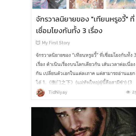
จักรวาลนิยายของ "เทียนหรูอวี้" ที่
เชื่อมโยงกันทั้ง 3 เรื่อง
My First Story
จักรวาลนิยายของ “เทียนหรูอวี้” ที่เชื่อมโยงกันทั้ง 
เรื่อง ดำเนินเรื่องบนโลกเดียวกัน เส้นเวลาต่อเนื่อง
กัน เปลี่ยนตัวเอกในแต่ละภาค แต่สามารถอ่านแยก
ได้ 1.《衡门之下》(แม่ทัพใหญ่ผู้นี้คือสามีข้า) (3
เล่มจบ) เป็นเรื่องที่เกิดก่อน เล่าเรื่องของ ฝูถิง กับ
2
TidNiyay
หลี่ชีฉือ ที่ต้องแต่งงานกันก่อนจะใช้ชีวิตห่างไกล
กัน...