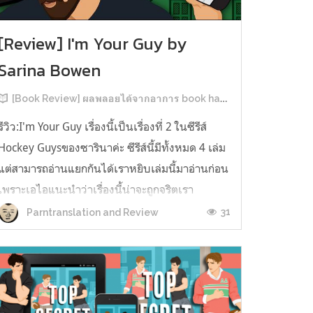
[Review] I'm Your Guy by
Sarina Bowen
[Book Review] ผลพลอยได้จากอาการ book hangover หลังอ่านสารพัน MM Romance
รีวิว:I'm Your Guy เรื่องนี้เป็นเรื่องที่ 2 ในซีรีส์
Hockey Guysของซารินาค่ะ ซีรีส์นี้มีทั้งหมด 4 เล่ม
แต่สามารถอ่านแยกกันได้เราหยิบเล่มนี้มาอ่านก่อน
เพราะเอไอแนะนำว่าเรื่องนี้น่าจะถูกจริตเรา
มากกว่า555 เรื่องนี้เป็นเรื่องราวของ TOMMASO
31
Parntranslation and Review
นักกีฬาฮอกกี้ NHL กับ Carter มัณฑนากรมือฉมัง
ทอมมาโซเพิ่งโดนเทร...