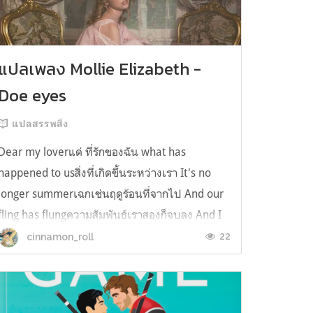
แปลเพลง Mollie Elizabeth -
Doe eyes
แปลสรรพสิ่ง
Dear my loverแด่ ที่รักของฉัน what has
happened to usสิ่งที่เกิดขึ้นระหว่างเรา It's no
longer summerเฉกเช่นฤดูร้อนที่จากไป And our
fling has flungความสัมพันธ์เราสองก็จบลง And I
still spin your recordsแต่ฉันยังเล่นเพลงโปรดของ
22
cinnamon_roll
คุณบนแผ่นเสียงไวนิล And You still feel like
homeในใจฉัน ตัวตนคุณก็ยังอบอ...