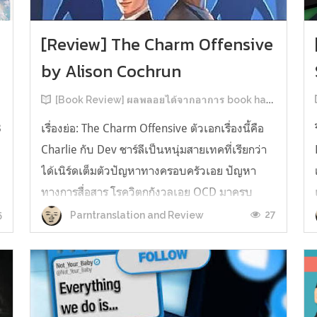
[Review] The Charm Offensive
by Alison Cochrun
[Book Review] ผลพลอยได้จากอาการ book hangover หลังอ่านสารพัน MM Romance
3
เรื่องย่อ: The Charm Offensive ตัวเอกเรื่องนี้คือ
Charlie กับ Dev ชาร์ลีเป็นหนุ่มสายเทคที่เรียกว่า
ได้เนิร์ดเต็มตัวปัญหาทางครอบครัวเอย ปัญหา
ทางการสื่อสาร โรควิตกกังวลเอย OCD มาครบ
เรียกได้ว่าครบองค์ประกอบความโอตะ เขาทั้งไม่
5
27
Parntranslation and Review
เชื่อในรักแท้ ไม่เคยมีความสัมพันธ์ในเชิงโรแมนติก
กับใคร หรืออาจเรียกว่าไม่เคยรู...