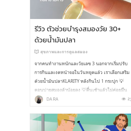
รีวิว ตัวช่วยบำรุงสมองวัย 30+
ด้วยน้ำมันปลา
สุขภาพและการดูแลสมอง
จากคนทำงานหนักและวัยเลข 3 นอกจากเริ่มปรับ
การกินและงดหน้าจอในวันหยุดแล้ว เราเลือกเสริม
ด้วยน้ำมันปลาKLARITY หลังกินไป 1 กระปุก 💡
ตอนบ่ายสมองล้าน้อยลง 💡ตื่นเช้าแล้วไม่ค่อยมึน
หัว 💡ไอเดียไม่ตัน ยิ่งทำงานสาย Content แนะนำ
2
DA RA
ว่าควรมี ชอบตรงที่ไม่มีกลิ่นคาวเลย กินง่ายสุด
ตั้งแต่เคยกินน้ำมันปลามาเลย ใครที่เคยกิ...