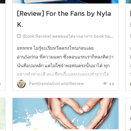
[Review] For the Fans by Nyla
K.
[Book Review] ผลพลอยได้จากอาการ book hangover หลังอ่านสารพัน MM Romance
อหหหห ไม่รู้จะเริ่มหวีดตรงไหนก่อนเลย
อ่านSarina ที่ความแตก ซึ่งตอนแรกเราก็หลงคิดว่า
นั่นคือปมหลัก แต่ไม่ใช่จ้าพอพ้นตรงนั้นมาได้ ทุก
อย่างทำท่าจะดี คนเขียนก็เฉลยปมตอนท้ายว่าไค
รันเคยเจออะไรมาในอดีตเท่านั้นแหละ คดีพลิกใน
5
44
Parntranslation and Review
ทันใด!!! ตรงนี้เป็นNarrative Escalation ที่ชอบ
มาก ทำให้รู้สึกเหมือนคนเขียนวางแผนไว้ตั...