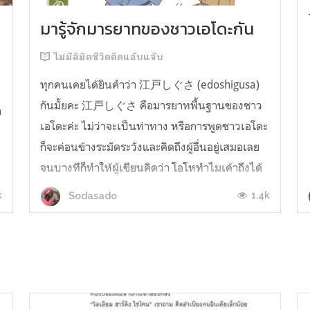
มารู้จักมารยาทของชาวเอโดะกัน
ไม่มีลิมิตชีวิตติดแอ๊บแจ๊บ
ทุกคนเคยได้ยินคำว่า 江戸しぐさ (edoshigusa)
กันมั้ยคะ 江戸しぐさ คือมารยาทพื้นฐานของชาว
า
เอโดะค่ะ ไม่ว่าจะเป็นท่าทาง หรือการพูดชาวเอโดะ
ก็จะค่อนข้างระมัดระวังและคิดถึงผู้อื่นอยู่เสมอเลย
จนบางทีก็ทำให้ผู้เขียนคิดว่า โอโหทำไมเค้าถึงได้
คิดถึงคนอื่นได้ขนาดนี้นะอยากรู้มั้ยคะว่าชาวเอโดะ
k
1.4k
Sodasado
มารยาทดีขนาดไหน มาลองอ่านกันได้เ...