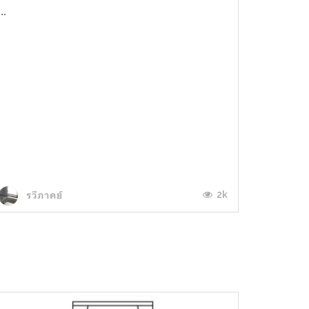
...
2k
รวีภาคย์