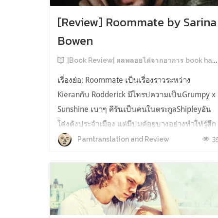
[Review] Roommate by Sarina
Bowen
[Book Review] ผลพลอยได้จากอาการ book hangover หลังอ่านสารพัน MM Romance
เรื่องย่อ: Roommate เป็นเรื่องราวระหว่าง
Kieranกับ Rodderick มีโทรปความเป็นGrumpy x
Sunshine เบาๆ คีรันเป็นคนในตระกูลShipleyอัน
โด่งดังประจำเมือง แต่มีปมด้อยบางอย่างทำให้รู้สึก
ว่าพ่อรักพี่ชายมากกว่าตัวเองเสมอ จึงดิ้นรนอยาก
3
Parntranslation and Review
ออกมาอยู่คนเดียวเพื่อให้หลุดจากอิทธิพลของที่
บ้าน และไล่ตามความฝันการเป็นกราฟฟิ...