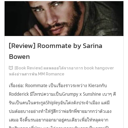
[Review] Roommate by Sarina
Bowen
[Book Review] ผลพลอยได้จากอาการ book hangover
หลังอ่านสารพัน MM Romance
เรื่องย่อ: Roommate เป็นเรื่องราวระหว่าง Kieranกับ
Rodderick มีโทรปความเป็นGrumpy x Sunshine เบาๆ คี
รันเป็นคนในตระกูลShipleyอันโด่งดังประจำเมือง แต่มี
ปมด้อยบางอย่างทำให้รู้สึกว่าพ่อรักพี่ชายมากกว่าตัวเอง
เสมอ จึงดิ้นรนอยากออกมาอยู่คนเดียวเพื่อให้หลุดจาก