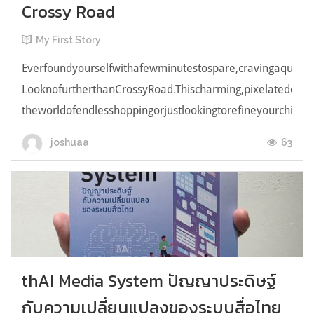
Crossy Road
My First Story
Everfoundyourselfwithafewminutestospare,cravingaquick,e
LooknofurtherthanCrossyRoad.Thischarming,pixelatedendl
theworldofendlesshoppingorjustlookingtorefineyourchicken
63
joshuaa
thAI Media System ปัญญาประดิษฐ์
กับความเปลี่ยนแปลงของระบบสื่อไทย