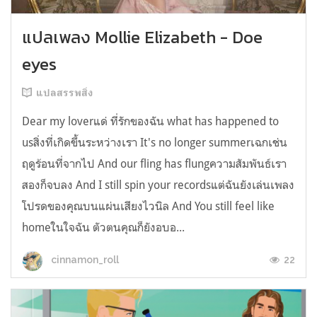
แปลเพลง Mollie Elizabeth - Doe
eyes
แปลสรรพสิ่ง
Dear my loverแด่ ที่รักของฉัน what has happened to
usสิ่งที่เกิดขึ้นระหว่างเรา It's no longer summerเฉกเช่น
ฤดูร้อนที่จากไป And our fling has flungความสัมพันธ์เรา
สองก็จบลง And I still spin your recordsแต่ฉันยังเล่นเพลง
โปรดของคุณบนแผ่นเสียงไวนิล And You still feel like
homeในใจฉัน ตัวตนคุณก็ยังอบอ...
22
cinnamon_roll