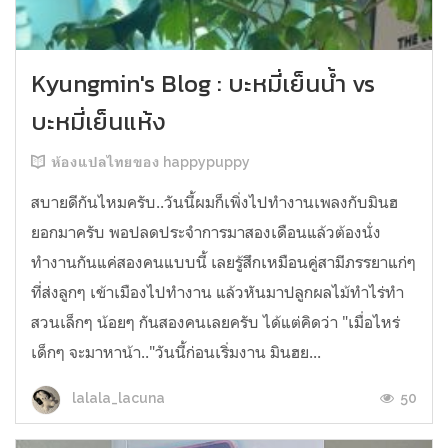
Kyungmin's Blog : บะหมี่เย็นน้ำ vs
บะหมี่เย็นแห้ง
ห้องแปลไทยของ happypuppy
สบายดีกันไหมครับ..วันนี้ผมก็เพิ่งไปทำงานเพลงกับมินฮ
ยอกมาครับ พอปลดประจำการมาสองเดือนแล้วต้องนั่ง
ทำงานกันแค่สองคนแบบนี้ เลยรู้สึกเหมือนคู่สามีภรรยาแก่ๆ
ที่ส่งลูกๆ เข้าเมืองไปทำงาน แล้วหันมาปลูกผลไม้ทำไร่ทำ
สวนเล็กๆ น้อยๆ กันสองคนเลยครับ ได้แต่คิดว่า "เมื่อไหร่
เด็กๆ จะมาหาน้า.."วันนี้ก่อนเริ่มงาน มินฮย...
50
lalala_lacuna