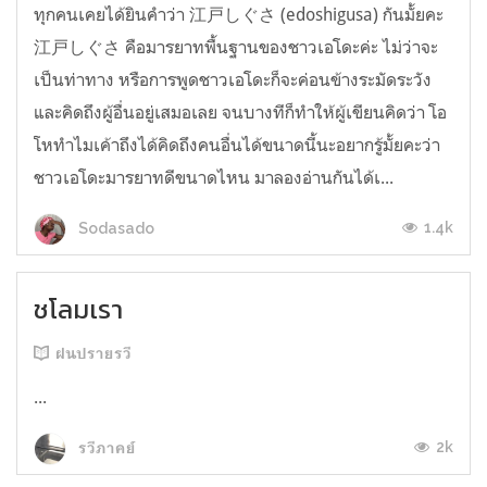
ทุกคนเคยได้ยินคำว่า 江戸しぐさ (edoshigusa) กันมั้ยคะ
江戸しぐさ คือมารยาทพื้นฐานของชาวเอโดะค่ะ ไม่ว่าจะ
เป็นท่าทาง หรือการพูดชาวเอโดะก็จะค่อนข้างระมัดระวัง
และคิดถึงผู้อื่นอยู่เสมอเลย จนบางทีก็ทำให้ผู้เขียนคิดว่า โอ
โหทำไมเค้าถึงได้คิดถึงคนอื่นได้ขนาดนี้นะอยากรู้มั้ยคะว่า
ชาวเอโดะมารยาทดีขนาดไหน มาลองอ่านกันได้เ...
1.4k
Sodasado
ชโลมเรา
ฝนปรายรวี
...
2k
รวีภาคย์