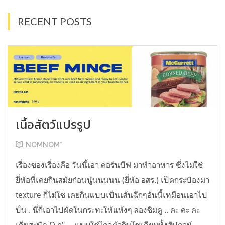
RECENT POSTS
เนื้อสัตว์แปรรูป
NOMNOM*
เรื่องของเรื่องคือ วันนี้เอา คอร์นบีฟ มาทำอาหาร ซึ่งไม่ใช่
ยี่ห้อที่เคยกินสมัยก่อนนู้นนนนน (ยี่ห้อ อสร.) เปิดกระป๋องมา
texture ก็ไม่ใช่ เคยกินแบบเป็นเส้นฉีกๆอันนี้เหมือนเอาไป
ปั่น . นี่ก็เอาไปผัดในกระทะให้แห้งๆ ลองชิมดู .. คะ คะ คะ
เค็มสะบัด O o" ... แบบใช้โควต้ากินโซเดียมทั้งสัปดาห์