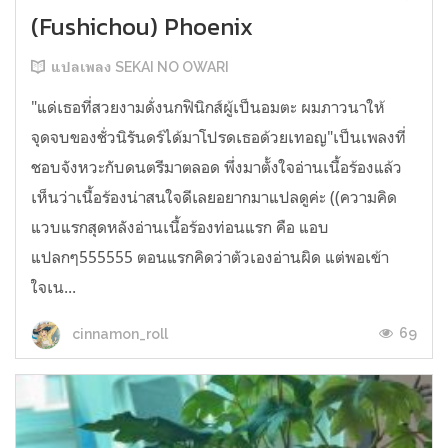
(Fushichou) Phoenix
แปลเพลง SEKAI NO OWARI
"แด่เธอที่สวยงามดั่งนกฟินิกส์ผู้เป็นอมตะ ผมภาวนาให้
จุดจบของชั่วนิรันดร์ได้มาโปรดเธอด้วยเทอญ"เป็นเพลงที่
ชอบจังหวะกับดนตรีมาตลอด พึ่งมาตั้งใจอ่านเนื้อร้องแล้ว
เห็นว่าเนื้อร้องน่าสนใจดีเลยอยากมาแปลดูค่ะ ((ความคิด
แวบแรกสุดหลังอ่านเนื้อร้องท่อนแรก คือ แอบ
แปลกๆ555555 ตอนแรกคิดว่าตัวเองอ่านผิด แต่พอเข้า
ใจเน...
69
cinnamon_roll