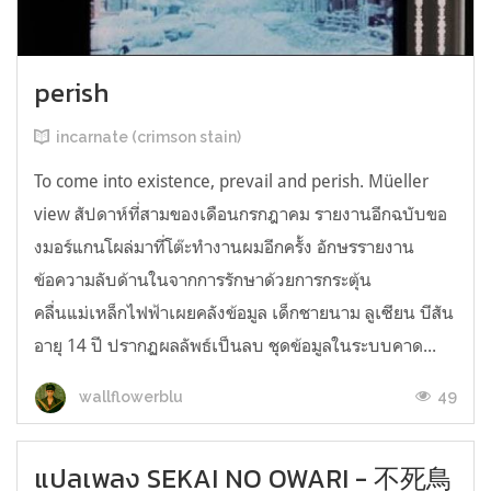
perish
incarnate (crimson stain)
To come into existence, prevail and perish. Müeller
view สัปดาห์ที่สามของเดือนกรกฎาคม รายงานอีกฉบับขอ
งมอร์แกนโผล่มาที่โต๊ะทำงานผมอีกครั้ง อักษรรายงาน
ข้อความลับด้านในจากการรักษาด้วยการกระตุ้น
คลื่นแม่เหล็กไฟฟ้าเผยคลังข้อมูล เด็กชายนาม ลูเซียน บีสัน
อายุ 14 ปี ปรากฏผลลัพธ์เป็นลบ ชุดข้อมูลในระบบคาด...
49
wallflowerblu
แปลเพลง SEKAI NO OWARI - 不死鳥