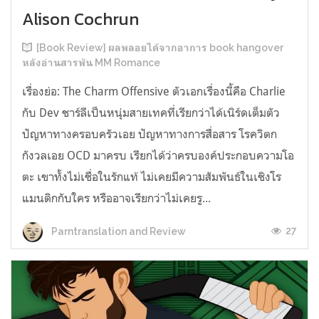
Alison Cochrun
[Book Review] ผลพลอยได้จากอาการ book hangover
หลังอ่านสารพัน MM Romance
เรื่องย่อ: The Charm Offensive ตัวเอกเรื่องนี้คือ Charlie
กับ Dev ชาร์ลีเป็นหนุ่มสายเทคที่เรียกว่าได้เนิร์ดเต็มตัว
ปัญหาทางครอบครัวเอย ปัญหาทางการสื่อสาร โรควิตก
กังวลเอย OCD มาครบ เรียกได้ว่าครบองค์ประกอบความโอ
ตะ เขาทั้งไม่เชื่อในรักแท้ ไม่เคยมีความสัมพันธ์ในเชิงโร
แมนติกกับใคร หรืออาจเรียกว่าไม่เคยรู...
27
Parntranslation and Review