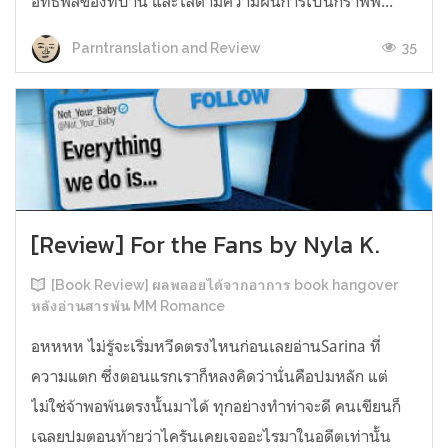
อิทธิพลของที่บ้าน และไล่ตามความฝันการเป็นกราฟฟิ...
35
Parntranslation and Review
[Review] For the Fans by Nyla K.
[Book Review] ผลพลอยได้จากอาการ book hangover
หลังอ่านสารพัน MM Romance
อหหหห ไม่รู้จะเริ่มหวีดตรงไหนก่อนเลยอ่านSarina ที่
ความแตก ซึ่งตอนแรกเราก็หลงคิดว่านั่นคือปมหลัก แต่
ไม่ใช่จ้าพอพ้นตรงนั้นมาได้ ทุกอย่างทำท่าจะดี คนเขียนก็
เฉลยปมตอนท้ายว่าไครันเคยเจออะไรมาในอดีตเท่านั้น