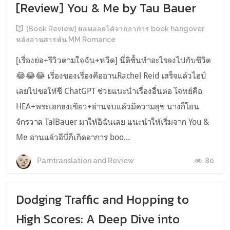
[Review] You & Me by Tau Bauer
[Book Review] ผลพลอยได้จากอาการ book hangover
หลังอ่านสารพัน MM Romance
[เรื่องย่อ+รีวิวตามใจฉัน+หวีด] นี่ดิชั้นทำอะไรลงไปกับชีวิต
😂😂😂 เรื่องของเรื่องคืออ่านRachel Reid เสร็จแล้วไฮป์
เลยไปขอให้ชี ChatGPT ช่วยแนะนำเรื่องอื่นต่อ โจทย์คือ
HEA+พระเอกธงเขียว+อ่านจบแล้วมีความสุข นางก็โยน
จักรวาล TalBauer มาให้อิฉันเลย แนะนำให้เริ่มจาก You &
Me อ่านแล้วอีนี่ก็เกิดอาการ boo...
80
Parntranslation and Review
Dodging Traffic and Hopping to
High Scores: A Deep Dive into