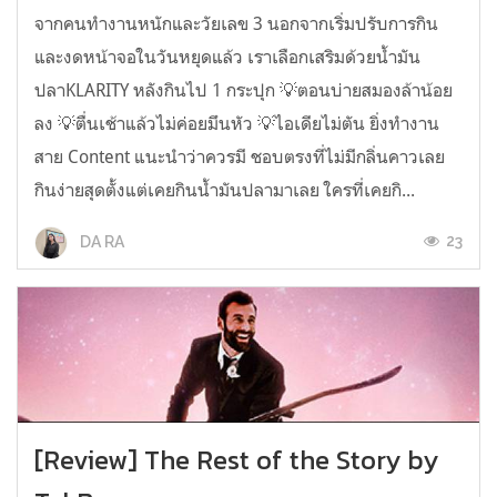
จากคนทำงานหนักและวัยเลข 3 นอกจากเริ่มปรับการกิน
และงดหน้าจอในวันหยุดแล้ว เราเลือกเสริมด้วยน้ำมัน
ปลาKLARITY หลังกินไป 1 กระปุก 💡ตอนบ่ายสมองล้าน้อย
ลง 💡ตื่นเช้าแล้วไม่ค่อยมึนหัว 💡ไอเดียไม่ตัน ยิ่งทำงาน
สาย Content แนะนำว่าควรมี ชอบตรงที่ไม่มีกลิ่นคาวเลย
กินง่ายสุดตั้งแต่เคยกินน้ำมันปลามาเลย ใครที่เคยกิ...
23
DA RA
[Review] The Rest of the Story by