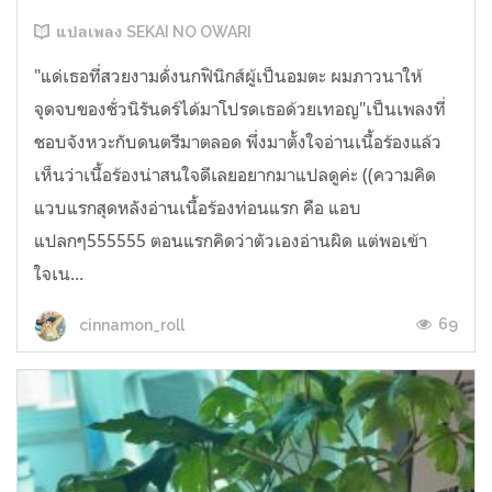
แปลเพลง SEKAI NO OWARI
"แด่เธอที่สวยงามดั่งนกฟินิกส์ผู้เป็นอมตะ ผมภาวนาให้
จุดจบของชั่วนิรันดร์ได้มาโปรดเธอด้วยเทอญ"เป็นเพลงที่
ชอบจังหวะกับดนตรีมาตลอด พึ่งมาตั้งใจอ่านเนื้อร้องแล้ว
เห็นว่าเนื้อร้องน่าสนใจดีเลยอยากมาแปลดูค่ะ ((ความคิด
แวบแรกสุดหลังอ่านเนื้อร้องท่อนแรก คือ แอบ
แปลกๆ555555 ตอนแรกคิดว่าตัวเองอ่านผิด แต่พอเข้า
ใจเน...
69
cinnamon_roll