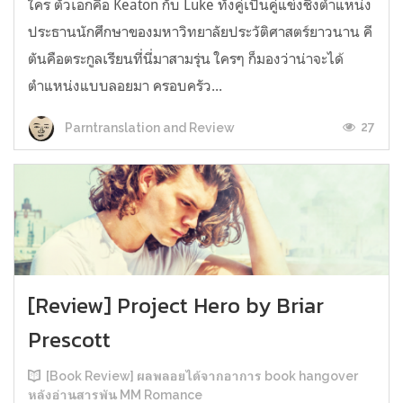
ใคร ตัวเอกคือ Keaton กับ Luke ทั้งคู่เป็นคู่แข่งชิงตำแหน่ง
ประธานนักศึกษาของมหาวิทยาลัยประวัติศาสตร์ยาวนาน คี
ตันคือตระกูลเรียนที่นี่มาสามรุ่น ใครๆ ก็มองว่าน่าจะได้
ตำแหน่งแบบลอยมา ครอบครัว...
27
Parntranslation and Review
[Review] Project Hero by Briar
Prescott
[Book Review] ผลพลอยได้จากอาการ book hangover
หลังอ่านสารพัน MM Romance