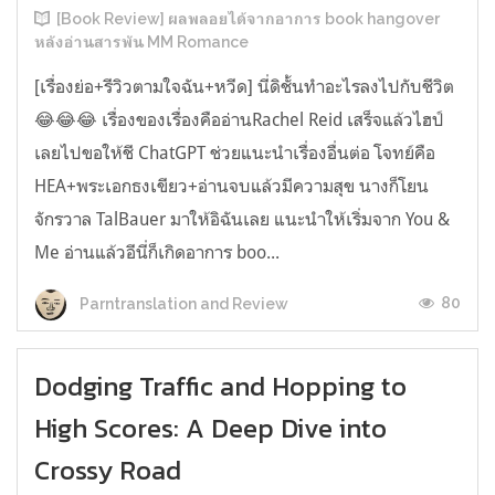
[Book Review] ผลพลอยได้จากอาการ book hangover
หลังอ่านสารพัน MM Romance
[เรื่องย่อ+รีวิวตามใจฉัน+หวีด] นี่ดิชั้นทำอะไรลงไปกับชีวิต
😂😂😂 เรื่องของเรื่องคืออ่านRachel Reid เสร็จแล้วไฮป์
เลยไปขอให้ชี ChatGPT ช่วยแนะนำเรื่องอื่นต่อ โจทย์คือ
HEA+พระเอกธงเขียว+อ่านจบแล้วมีความสุข นางก็โยน
จักรวาล TalBauer มาให้อิฉันเลย แนะนำให้เริ่มจาก You &
Me อ่านแล้วอีนี่ก็เกิดอาการ boo...
80
Parntranslation and Review
Dodging Traffic and Hopping to
High Scores: A Deep Dive into
Crossy Road