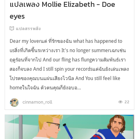
แปลเพลง Mollie Elizabeth - Doe
eyes
แปลสรรพสิ่ง
Dear my loverแด่ ที่รักของฉัน what has happened to
usสิ่งที่เกิดขึ้นระหว่างเรา It's no longer summerเฉกเช่น
ฤดูร้อนที่จากไป And our fling has flungความสัมพันธ์เรา
สองก็จบลง And I still spin your recordsแต่ฉันยังเล่นเพลง
โปรดของคุณบนแผ่นเสียงไวนิล And You still feel like
homeในใจฉัน ตัวตนคุณก็ยังอบอ...
22
cinnamon_roll