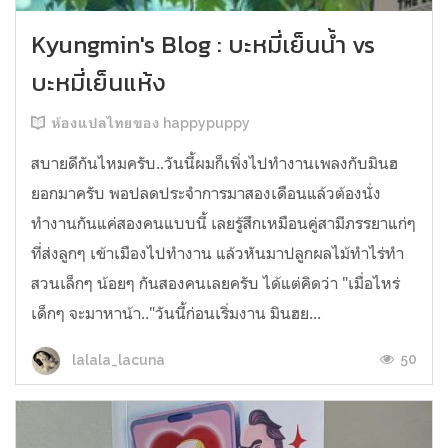
Kyungmin's Blog : บะหมี่เย็นน้ำ vs
บะหมี่เย็นแห้ง
ห้องแปลไทยของ happypuppy
สบายดีกันไหมครับ..วันนี้ผมก็เพิ่งไปทำงานเพลงกับมินฮ
ยอกมาครับ พอปลดประจำการมาสองเดือนแล้วต้องนั่ง
ทำงานกันแค่สองคนแบบนี้ เลยรู้สึกเหมือนคู่สามีภรรยาแก่ๆ
ที่ส่งลูกๆ เข้าเมืองไปทำงาน แล้วหันมาปลูกผลไม้ทำไร่ทำ
สวนเล็กๆ น้อยๆ กันสองคนเลยครับ ได้แต่คิดว่า "เมื่อไหร่
เด็กๆ จะมาหาน้า.."วันนี้ก่อนเริ่มงาน มินฮย...
50
lalala_lacuna