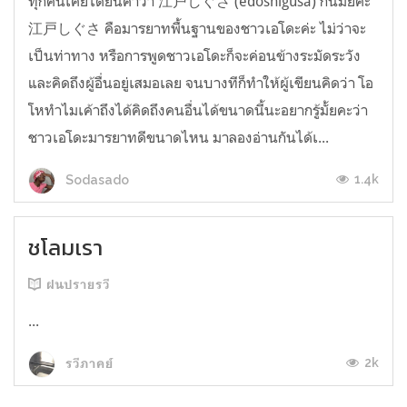
ทุกคนเคยได้ยินคำว่า 江戸しぐさ (edoshigusa) กันมั้ยคะ
江戸しぐさ คือมารยาทพื้นฐานของชาวเอโดะค่ะ ไม่ว่าจะ
เป็นท่าทาง หรือการพูดชาวเอโดะก็จะค่อนข้างระมัดระวัง
และคิดถึงผู้อื่นอยู่เสมอเลย จนบางทีก็ทำให้ผู้เขียนคิดว่า โอ
โหทำไมเค้าถึงได้คิดถึงคนอื่นได้ขนาดนี้นะอยากรู้มั้ยคะว่า
ชาวเอโดะมารยาทดีขนาดไหน มาลองอ่านกันได้เ...
1.4k
Sodasado
ชโลมเรา
ฝนปรายรวี
...
2k
รวีภาคย์