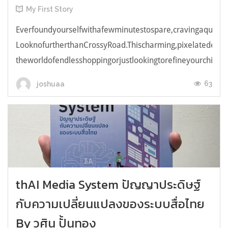
My First Story
Everfoundyourselfwithafewminutestospare,cravingaquick,e
LooknofurtherthanCrossyRoad.Thischarming,pixelatedendl
theworldofendlesshoppingorjustlookingtorefineyourchicken
63
joshuaa
thAI Media System ปัญญาประดิษฐ์
กับความเปลี่ยนแปลงของระบบสื่อไทย
By วศิน ปั้นทอง