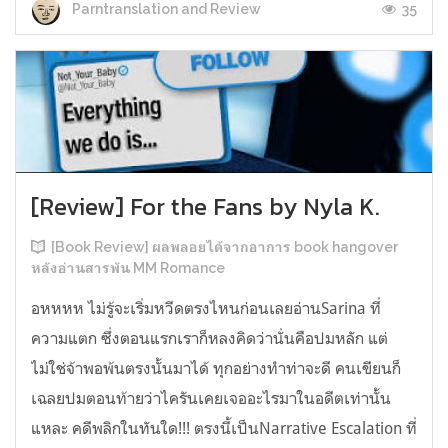
35
Parntranslation and Review
[Review] For the Fans by Nyla K.
[Book Review] ผลพลอยได้จากอาการ book hangover
หลังอ่านสารพัน MM Romance
อหหหห ไม่รู้จะเริ่มหวีดตรงไหนก่อนเลยอ่านSarina ที่
ความแตก ซึ่งตอนแรกเราก็หลงคิดว่านั่นคือปมหลัก แต่
ไม่ใช่จ้าพอพ้นตรงนั้นมาได้ ทุกอย่างทำท่าจะดี คนเขียนก็
เฉลยปมตอนท้ายว่าไครันเคยเจออะไรมาในอดีตเท่านั้น
แหละ คดีพลิกในทันใด!!! ตรงนี้เป็นNarrative Escalation ที่