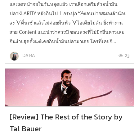
และงดหน้าจอในวันหยุดแล้ว เราเลือกเสริมด้วยน้ำมัน
ปลาKLARITY หลังกินไป 1 กระปุก 💡ตอนบ่ายสมองล้าน้อย
ลง 💡ตื่นเช้าแล้วไม่ค่อยมึนหัว 💡ไอเดียไม่ตัน ยิ่งทำงาน
สาย Content แนะนำว่าควรมี ชอบตรงที่ไม่มีกลิ่นคาวเลย
กินง่ายสุดตั้งแต่เคยกินน้ำมันปลามาเลย ใครที่เคยกิ...
23
DA RA
[Review] The Rest of the Story by
Tal Bauer