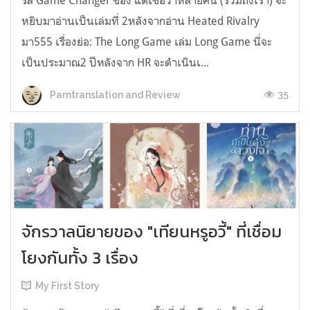
รีส์ Game Changer ของ แต่เชื่อว่าหลายคน (รวมถึงเรา) จะ
หยิบมาอ่านเป็นเล่มที่ 2หลังจากอ่าน Heated Rivalry
มา555 เรื่องย่อ: The Long Game เล่ม Long Game นี่จะ
เป็นประมาณ2 ปีหลังจาก HR จะดำเนินเ...
35
Parntranslation and Review
จักรวาลนิยายของ "เทียนหรูอวี้" ที่เชื่อม
โยงกันทั้ง 3 เรื่อง
My First Story