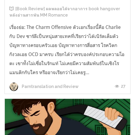
[Book Review] ผลพลอยได้จากอาการ book hangover
หลังอ่านสารพัน MM Romance
เรื่องย่อ: The Charm Offensive ตัวเอกเรื่องนี้คือ Charlie
กับ Dev ชาร์ลีเป็นหนุ่มสายเทคที่เรียกว่าได้เนิร์ดเต็มตัว
ปัญหาทางครอบครัวเอย ปัญหาทางการสื่อสาร โรควิตก
กังวลเอย OCD มาครบ เรียกได้ว่าครบองค์ประกอบความโอ
ตะ เขาทั้งไม่เชื่อในรักแท้ ไม่เคยมีความสัมพันธ์ในเชิงโร
แมนติกกับใคร หรืออาจเรียกว่าไม่เคยรู...
27
Parntranslation and Review