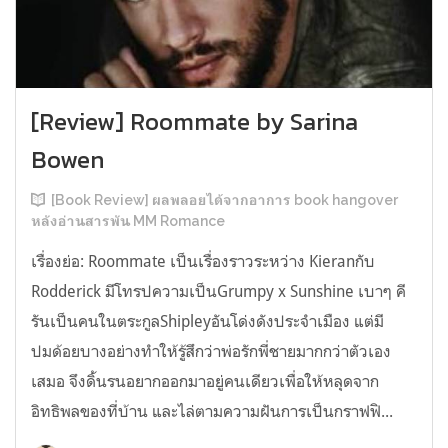
[Review] Roommate by Sarina
Bowen
[Book Review] ผลพลอยได้จากอาการ book hangover
หลังอ่านสารพัน MM Romance
เรื่องย่อ: Roommate เป็นเรื่องราวระหว่าง Kieranกับ
Rodderick มีโทรปความเป็นGrumpy x Sunshine เบาๆ คี
รันเป็นคนในตระกูลShipleyอันโด่งดังประจำเมือง แต่มี
ปมด้อยบางอย่างทำให้รู้สึกว่าพ่อรักพี่ชายมากกว่าตัวเอง
เสมอ จึงดิ้นรนอยากออกมาอยู่คนเดียวเพื่อให้หลุดจาก
อิทธิพลของที่บ้าน และไล่ตามความฝันการเป็นกราฟฟิ...