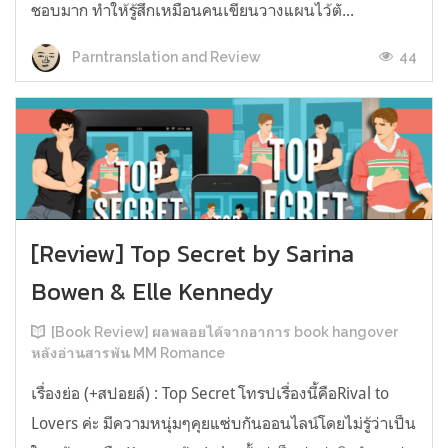
ชอบมาก ทำให้รู้สึกเหมือนคนเขียนวางแผนไว้ตั...
44
Parntranslation and Review
[Review] Top Secret by Sarina
Bowen & Elle Kennedy
[Book Review] ผลพลอยได้จากอาการ book hangover
หลังอ่านสารพัน MM Romance
เรื่องย่อ (+สปอยล์) : Top Secret โทรปเรื่องนี้คือRival to
Lovers ค่ะ มีความหนุ่มๆคุยแซ่บกันออนไลน์โดยไม่รู้ว่าเป็น