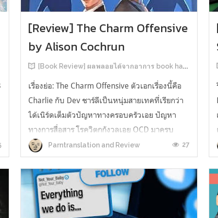
[Review] The Charm Offensive
by Alison Cochrun
[Book Review] ผลพลอยได้จากอาการ book hangover หลังอ่านสารพัน MM Romance
3
เรื่องย่อ: The Charm Offensive ตัวเอกเรื่องนี้คือ
Charlie กับ Dev ชาร์ลีเป็นหนุ่มสายเทคที่เรียกว่า
ได้เนิร์ดเต็มตัวปัญหาทางครอบครัวเอย ปัญหา
ทางการสื่อสาร โรควิตกกังวลเอย OCD มาครบ
เรียกได้ว่าครบองค์ประกอบความโอตะ เขาทั้งไม่
5
27
Parntranslation and Review
เชื่อในรักแท้ ไม่เคยมีความสัมพันธ์ในเชิงโรแมนติก
กับใคร หรืออาจเรียกว่าไม่เคยรู...