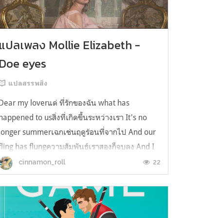
แปลเพลง Mollie Elizabeth -
Doe eyes
แปลสรรพสิ่ง
Dear my loverแด่ ที่รักของฉัน what has
happened to usสิ่งที่เกิดขึ้นระหว่างเรา It's no
longer summerเฉกเช่นฤดูร้อนที่จากไป And our
fling has flungความสัมพันธ์เราสองก็จบลง And I
still spin your recordsแต่ฉันยังเล่นเพลงโปรดของ
22
cinnamon_roll
คุณบนแผ่นเสียงไวนิล And You still feel like
homeในใจฉัน ตัวตนคุณก็ยังอบอ...