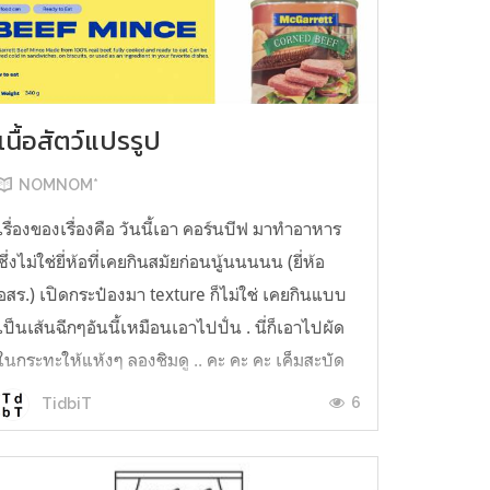
เนื้อสัตว์แปรรูป
NOMNOM*
เรื่องของเรื่องคือ วันนี้เอา คอร์นบีฟ มาทำอาหาร
ซึ่งไม่ใช่ยี่ห้อที่เคยกินสมัยก่อนนู้นนนนน (ยี่ห้อ
อสร.) เปิดกระป๋องมา texture ก็ไม่ใช่ เคยกินแบบ
เป็นเส้นฉีกๆอันนี้เหมือนเอาไปปั่น . นี่ก็เอาไปผัด
ในกระทะให้แห้งๆ ลองชิมดู .. คะ คะ คะ เค็มสะบัด
O o" ... แบบใช้โควต้ากินโซเดียมทั้งสัปดาห์
6
TidbiT
ต้องหาผักนึ่ง ...