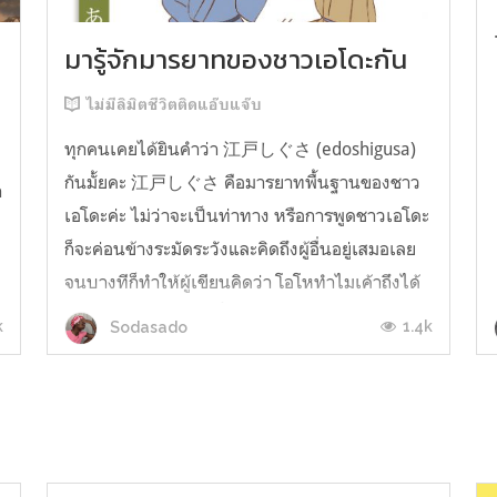
มารู้จักมารยาทของชาวเอโดะกัน
ไม่มีลิมิตชีวิตติดแอ๊บแจ๊บ
ทุกคนเคยได้ยินคำว่า 江戸しぐさ (edoshigusa)
กันมั้ยคะ 江戸しぐさ คือมารยาทพื้นฐานของชาว
า
เอโดะค่ะ ไม่ว่าจะเป็นท่าทาง หรือการพูดชาวเอโดะ
ก็จะค่อนข้างระมัดระวังและคิดถึงผู้อื่นอยู่เสมอเลย
จนบางทีก็ทำให้ผู้เขียนคิดว่า โอโหทำไมเค้าถึงได้
คิดถึงคนอื่นได้ขนาดนี้นะอยากรู้มั้ยคะว่าชาวเอโดะ
k
1.4k
Sodasado
มารยาทดีขนาดไหน มาลองอ่านกันได้เ...