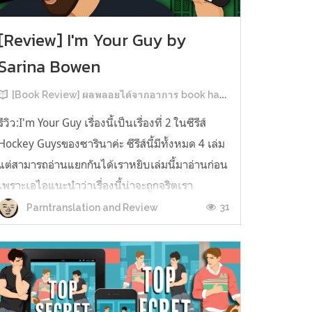
[Review] I'm Your Guy by
Sarina Bowen
[Book Review] ผลพลอยได้จากอาการ book hangover หลังอ่านสารพัน MM Romance
รีวิว:I'm Your Guy เรื่องนี้เป็นเรื่องที่ 2 ในซีรีส์
Hockey Guysของซารินาค่ะ ซีรีส์นี้มีทั้งหมด 4 เล่ม
แต่สามารถอ่านแยกกันได้เราหยิบเล่มนี้มาอ่านก่อน
เพราะเอไอแนะนำว่าเรื่องนี้น่าจะถูกจริตเรา
มากกว่า555 เรื่องนี้เป็นเรื่องราวของ TOMMASO
31
Parntranslation and Review
นักกีฬาฮอกกี้ NHL กับ Carter มัณฑนากรมือฉมัง
ทอมมาโซเพิ่งโดนเทร...