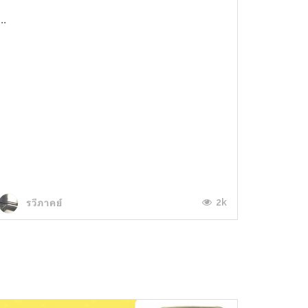
...
2k
รวีภาคย์