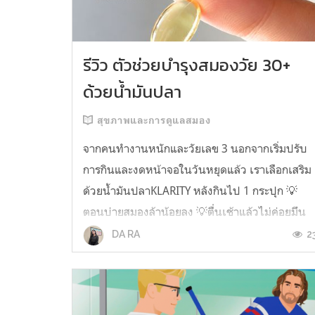
รีวิว ตัวช่วยบำรุงสมองวัย 30+
ด้วยน้ำมันปลา
สุขภาพและการดูแลสมอง
จากคนทำงานหนักและวัยเลข 3 นอกจากเริ่มปรับ
การกินและงดหน้าจอในวันหยุดแล้ว เราเลือกเสริม
ด้วยน้ำมันปลาKLARITY หลังกินไป 1 กระปุก 💡
ตอนบ่ายสมองล้าน้อยลง 💡ตื่นเช้าแล้วไม่ค่อยมึน
หัว 💡ไอเดียไม่ตัน ยิ่งทำงานสาย Content แนะนำ
2
DA RA
ว่าควรมี ชอบตรงที่ไม่มีกลิ่นคาวเลย กินง่ายสุด
ตั้งแต่เคยกินน้ำมันปลามาเลย ใครที่เคยกิ...