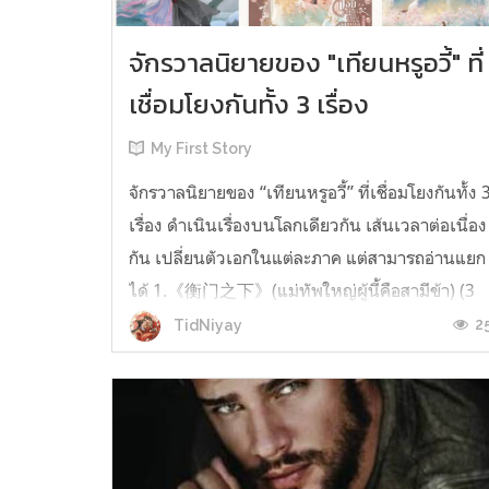
จักรวาลนิยายของ "เทียนหรูอวี้" ที่
เชื่อมโยงกันทั้ง 3 เรื่อง
My First Story
จักรวาลนิยายของ “เทียนหรูอวี้” ที่เชื่อมโยงกันทั้ง 
เรื่อง ดำเนินเรื่องบนโลกเดียวกัน เส้นเวลาต่อเนื่อง
กัน เปลี่ยนตัวเอกในแต่ละภาค แต่สามารถอ่านแยก
ได้ 1.《衡门之下》(แม่ทัพใหญ่ผู้นี้คือสามีข้า) (3
เล่มจบ) เป็นเรื่องที่เกิดก่อน เล่าเรื่องของ ฝูถิง กับ
2
TidNiyay
หลี่ชีฉือ ที่ต้องแต่งงานกันก่อนจะใช้ชีวิตห่างไกล
กัน...