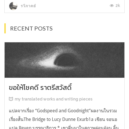
2k
รวีภาคย์
RECENT POSTS
ขอให้โชคดี ราตรีสวัสดิ์
my translated works and writing pieces
แปลจากเรื่อง “Godspeed and Goodnight”ผลงานในรวม
เรื่องสั้นThe Bridge to Lucy Dunne Exurb1a เขียน จอนอ
แปล Reven บรรณาธิการ * เขาตื่นมาในสภาพล่อนจ้อน ลิ้น