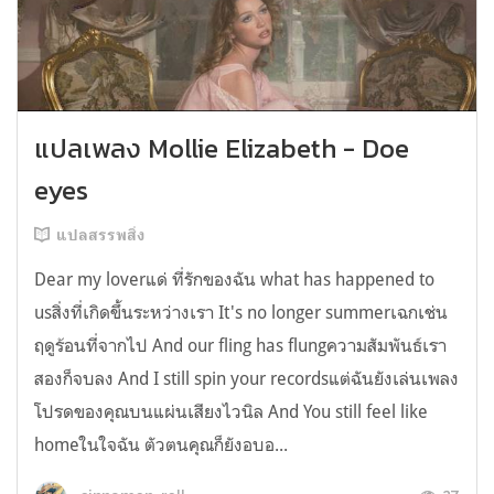
แปลเพลง Mollie Elizabeth - Doe
eyes
แปลสรรพสิ่ง
Dear my loverแด่ ที่รักของฉัน what has happened to
usสิ่งที่เกิดขึ้นระหว่างเรา It's no longer summerเฉกเช่น
ฤดูร้อนที่จากไป And our fling has flungความสัมพันธ์เรา
สองก็จบลง And I still spin your recordsแต่ฉันยังเล่นเพลง
โปรดของคุณบนแผ่นเสียงไวนิล And You still feel like
homeในใจฉัน ตัวตนคุณก็ยังอบอ...