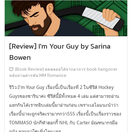
[Review] I'm Your Guy by Sarina
Bowen
[Book Review] ผลพลอยได้จากอาการ book hangover
หลังอ่านสารพัน MM Romance
รีวิว:I'm Your Guy เรื่องนี้เป็นเรื่องที่ 2 ในซีรีส์ Hockey
Guysของซารินาค่ะ ซีรีส์นี้มีทั้งหมด 4 เล่ม แต่สามารถอ่าน
แยกกันได้เราหยิบเล่มนี้มาอ่านก่อน เพราะเอไอแนะนำว่า
เรื่องนี้น่าจะถูกจริตเรามากกว่า555 เรื่องนี้เป็นเรื่องราวของ
TOMMASO นักกีฬาฮอกกี้ NHL กับ Carter มัณฑนากรมือ
ฉมัง ทอมมาโซเพิ่งโดนเทร...