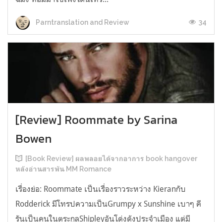
34
Parntranslation and Review
[Review] Roommate by Sarina
Bowen
[Book Review] ผลพลอยได้จากอาการ book hangover
หลังอ่านสารพัน MM Romance
เรื่องย่อ: Roommate เป็นเรื่องราวระหว่าง Kieranกับ
Rodderick มีโทรปความเป็นGrumpy x Sunshine เบาๆ คี
รันเป็นคนในตระกูลShipleyอันโด่งดังประจำเมือง แต่มี