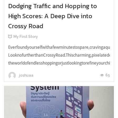
Dodging Traffic and Hopping to
High Scores: A Deep Dive into
Crossy Road
My First Story
Everfoundyourselfwithafewminutestospare,cravingaquick,e
LooknofurtherthanCrossyRoad.Thischarming,pixelatedendl
theworldofendlesshoppingorjustlookingtorefineyourchicken
65
joshuaa