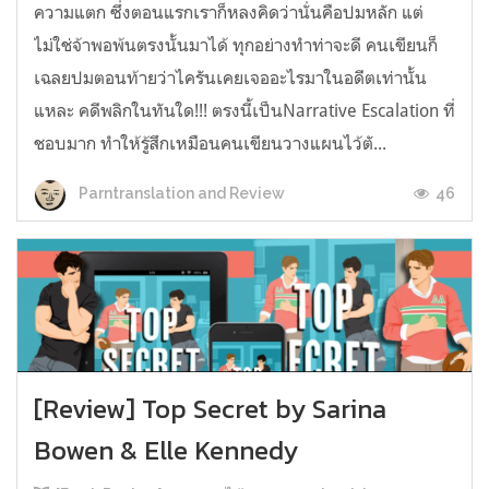
ความแตก ซึ่งตอนแรกเราก็หลงคิดว่านั่นคือปมหลัก แต่
ไม่ใช่จ้าพอพ้นตรงนั้นมาได้ ทุกอย่างทำท่าจะดี คนเขียนก็
เฉลยปมตอนท้ายว่าไครันเคยเจออะไรมาในอดีตเท่านั้น
แหละ คดีพลิกในทันใด!!! ตรงนี้เป็นNarrative Escalation ที่
ชอบมาก ทำให้รู้สึกเหมือนคนเขียนวางแผนไว้ตั...
46
Parntranslation and Review
[Review] Top Secret by Sarina
Bowen & Elle Kennedy