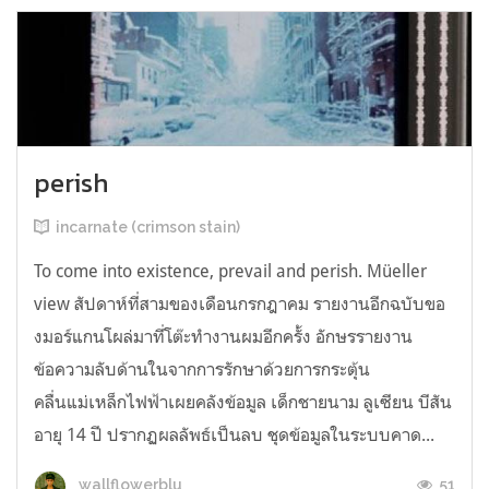
perish
incarnate (crimson stain)
To come into existence, prevail and perish. Müeller
view สัปดาห์ที่สามของเดือนกรกฎาคม รายงานอีกฉบับขอ
งมอร์แกนโผล่มาที่โต๊ะทำงานผมอีกครั้ง อักษรรายงาน
ข้อความลับด้านในจากการรักษาด้วยการกระตุ้น
คลื่นแม่เหล็กไฟฟ้าเผยคลังข้อมูล เด็กชายนาม ลูเซียน บีสัน
อายุ 14 ปี ปรากฏผลลัพธ์เป็นลบ ชุดข้อมูลในระบบคาด...
51
wallflowerblu