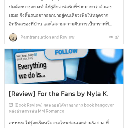
ปมด้อยบางอย่างทำให้รู้สึกว่าพ่อรักพี่ชายมากกว่าตัวเอง
เสมอ จึงดิ้นรนอยากออกมาอยู่คนเดียวเพื่อให้หลุดจาก
อิทธิพลของที่บ้าน และไล่ตามความฝันการเป็นกราฟฟิ...
37
Parntranslation and Review
[Review] For the Fans by Nyla K.
[Book Review] ผลพลอยได้จากอาการ book hangover
หลังอ่านสารพัน MM Romance
อหหหห ไม่รู้จะเริ่มหวีดตรงไหนก่อนเลยอ่านSarina ที่