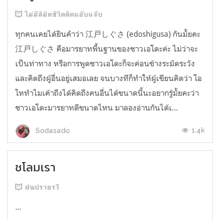
ไม่มีลิมิตชีวิตติดแอ๊บแจ๊บ
ทุกคนเคยได้ยินคำว่า 江戸しぐさ (edoshigusa) กันมั้ยคะ
江戸しぐさ คือมารยาทพื้นฐานของชาวเอโดะค่ะ ไม่ว่าจะ
เป็นท่าทาง หรือการพูดชาวเอโดะก็จะค่อนข้างระมัดระวัง
และคิดถึงผู้อื่นอยู่เสมอเลย จนบางทีก็ทำให้ผู้เขียนคิดว่า โอ
โหทำไมเค้าถึงได้คิดถึงคนอื่นได้ขนาดนี้นะอยากรู้มั้ยคะว่า
ชาวเอโดะมารยาทดีขนาดไหน มาลองอ่านกันได้เ...
1.4k
Sodasado
ชโลมเรา
ฝนปรายรวี
...