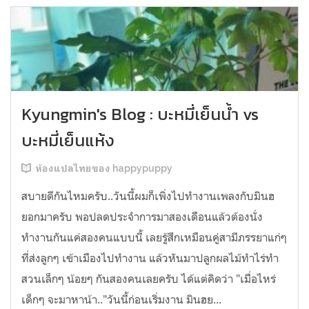
Kyungmin's Blog : บะหมี่เย็นน้ำ vs
บะหมี่เย็นแห้ง
ห้องแปลไทยของ happypuppy
สบายดีกันไหมครับ..วันนี้ผมก็เพิ่งไปทำงานเพลงกับมินฮ
ยอกมาครับ พอปลดประจำการมาสองเดือนแล้วต้องนั่ง
ทำงานกันแค่สองคนแบบนี้ เลยรู้สึกเหมือนคู่สามีภรรยาแก่ๆ
ที่ส่งลูกๆ เข้าเมืองไปทำงาน แล้วหันมาปลูกผลไม้ทำไร่ทำ
สวนเล็กๆ น้อยๆ กันสองคนเลยครับ ได้แต่คิดว่า "เมื่อไหร่
เด็กๆ จะมาหาน้า.."วันนี้ก่อนเริ่มงาน มินฮย...