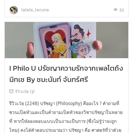
53
lalala_lacuna
I Philo U ปรัชญาความรักจากเพลโตถึง
นิทเช By ชมะนันท์ จันทร์ศรี
รีวิวเว้ย (3)
รีวิวเว้ย (2248) ปรัชญา (Philosophy) คืออะไร ? คำถามที่
ชวนเปิดหัวและเป็นคำถามเปิดหัวของวิชาปรัชญาในหลาย
ที่ หากให้ลองตอบแบบเป็นงานเป็นการ (ซึ่งไม่รู้ว่าจะถูก
ไหม) คงได้คำตอบประมาณว่า ปรัชญา คือ ศาสตร์ที่ว่าด้วย