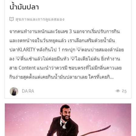
น้ำมันปลา
สุขภาพและการดูแลสมอง
จากคนทำงานหนักและวัยเลข 3 นอกจากเริ่มปรับการกิน
และงดหน้าจอในวันหยุดแล้ว เราเลือกเสริมด้วยน้ำมัน
ปลาKLARITY หลังกินไป 1 กระปุก 💡ตอนบ่ายสมองล้าน้อย
ลง 💡ตื่นเช้าแล้วไม่ค่อยมึนหัว 💡ไอเดียไม่ตัน ยิ่งทำงาน
สาย Content แนะนำว่าควรมี ชอบตรงที่ไม่มีกลิ่นคาวเลย
กินง่ายสุดตั้งแต่เคยกินน้ำมันปลามาเลย ใครที่เคยกิ...
25
DA RA