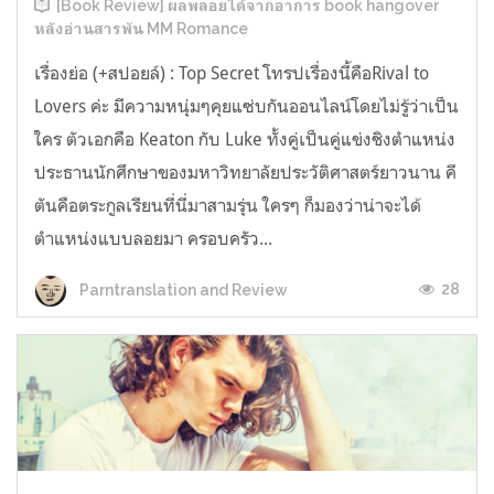
[Book Review] ผลพลอยได้จากอาการ book hangover
หลังอ่านสารพัน MM Romance
เรื่องย่อ (+สปอยล์) : Top Secret โทรปเรื่องนี้คือRival to
Lovers ค่ะ มีความหนุ่มๆคุยแซ่บกันออนไลน์โดยไม่รู้ว่าเป็น
ใคร ตัวเอกคือ Keaton กับ Luke ทั้งคู่เป็นคู่แข่งชิงตำแหน่ง
ประธานนักศึกษาของมหาวิทยาลัยประวัติศาสตร์ยาวนาน คี
ตันคือตระกูลเรียนที่นี่มาสามรุ่น ใครๆ ก็มองว่าน่าจะได้
ตำแหน่งแบบลอยมา ครอบครัว...
28
Parntranslation and Review