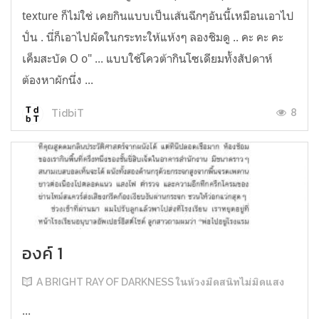
texture ก็ไม่ใช่ เคยกินแบบเป็นเส้นฉีกๆอันนี้เหมือนเอาไป
ปั่น . นี่ก็เอาไปผัดในกระทะให้แห้งๆ ลองชิมดู .. คะ คะ คะ
เค็มสะบัด O o" ... แบบใช้โควต้ากินโซเดียมทั้งสัปดาห์
ต้องหาผักนึ่ง ...
8
TidbiT
องค์ 1
A BRIGHT RAY OF DARKNESS ในห้วงมืดสนิทไม่มิดแสง
...