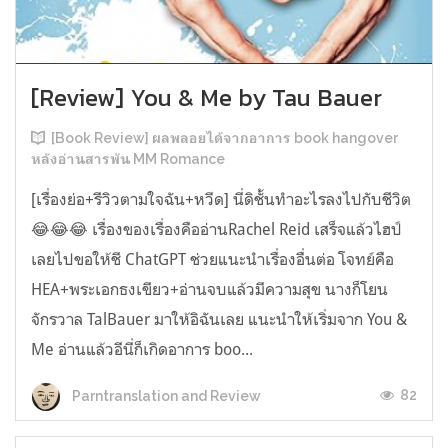
[Review] You & Me by Tau Bauer
[Book Review] ผลพลอยได้จากอาการ book hangover
หลังอ่านสารพัน MM Romance
[เรื่องย่อ+รีวิวตามใจฉัน+หวีด] นี่ดิชั้นทำอะไรลงไปกับชีวิต
😂😂😂 เรื่องของเรื่องคืออ่านRachel Reid เสร็จแล้วไฮป์
เลยไปขอให้ชี ChatGPT ช่วยแนะนำเรื่องอื่นต่อ โจทย์คือ
HEA+พระเอกธงเขียว+อ่านจบแล้วมีความสุข นางก็โยน
จักรวาล TalBauer มาให้อิฉันเลย แนะนำให้เริ่มจาก You &
Me อ่านแล้วอีนี่ก็เกิดอาการ boo...
82
Parntranslation and Review