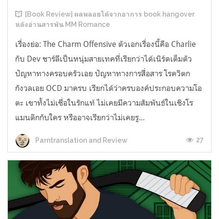
[Book Review] ผลพลอยได้จากอาการ book hangover
หลังอ่านสารพัน MM Romance
เรื่องย่อ: The Charm Offensive ตัวเอกเรื่องนี้คือ Charlie
กับ Dev ชาร์ลีเป็นหนุ่มสายเทคที่เรียกว่าได้เนิร์ดเต็มตัว
ปัญหาทางครอบครัวเอย ปัญหาทางการสื่อสาร โรควิตก
กังวลเอย OCD มาครบ เรียกได้ว่าครบองค์ประกอบความโอ
ตะ เขาทั้งไม่เชื่อในรักแท้ ไม่เคยมีความสัมพันธ์ในเชิงโร
แมนติกกับใคร หรืออาจเรียกว่าไม่เคยรู...
27
Parntranslation and Review