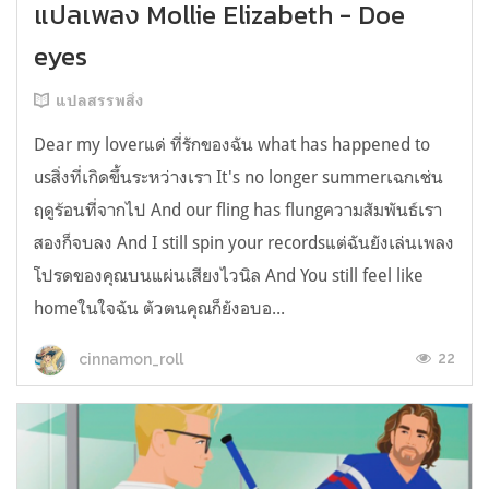
แปลเพลง Mollie Elizabeth - Doe
eyes
แปลสรรพสิ่ง
Dear my loverแด่ ที่รักของฉัน what has happened to
usสิ่งที่เกิดขึ้นระหว่างเรา It's no longer summerเฉกเช่น
ฤดูร้อนที่จากไป And our fling has flungความสัมพันธ์เรา
สองก็จบลง And I still spin your recordsแต่ฉันยังเล่นเพลง
โปรดของคุณบนแผ่นเสียงไวนิล And You still feel like
homeในใจฉัน ตัวตนคุณก็ยังอบอ...
22
cinnamon_roll