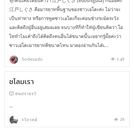
ทุกคนเคยได้ยินคำว่า 江戸しぐさ (edoshigusa) กันมั้ยคะ
江戸しぐさ คือมารยาทพื้นฐานของชาวเอโดะค่ะ ไม่ว่าจะ
เป็นท่าทาง หรือการพูดชาวเอโดะก็จะค่อนข้างระมัดระวัง
และคิดถึงผู้อื่นอยู่เสมอเลย จนบางทีก็ทำให้ผู้เขียนคิดว่า โอ
โหทำไมเค้าถึงได้คิดถึงคนอื่นได้ขนาดนี้นะอยากรู้มั้ยคะว่า
ชาวเอโดะมารยาทดีขนาดไหน มาลองอ่านกันได้เ...
1.4k
Sodasado
ชโลมเรา
ฝนปรายรวี
...
2k
รวีภาคย์