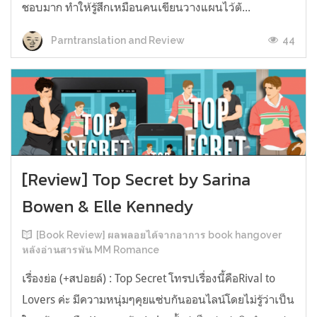
ชอบมาก ทำให้รู้สึกเหมือนคนเขียนวางแผนไว้ตั...
44
Parntranslation and Review
[Review] Top Secret by Sarina
Bowen & Elle Kennedy
[Book Review] ผลพลอยได้จากอาการ book hangover
หลังอ่านสารพัน MM Romance
เรื่องย่อ (+สปอยล์) : Top Secret โทรปเรื่องนี้คือRival to
Lovers ค่ะ มีความหนุ่มๆคุยแซ่บกันออนไลน์โดยไม่รู้ว่าเป็น