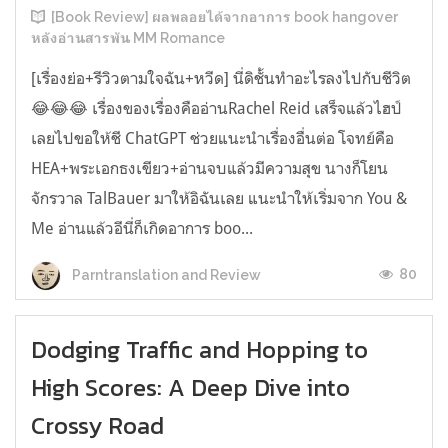
[Book Review] ผลพลอยได้จากอาการ book hangover
หลังอ่านสารพัน MM Romance
[เรื่องย่อ+รีวิวตามใจฉัน+หวีด] นี่ดิชั้นทำอะไรลงไปกับชีวิต
😂😂😂 เรื่องของเรื่องคืออ่านRachel Reid เสร็จแล้วไฮป์
เลยไปขอให้ชี ChatGPT ช่วยแนะนำเรื่องอื่นต่อ โจทย์คือ
HEA+พระเอกธงเขียว+อ่านจบแล้วมีความสุข นางก็โยน
จักรวาล TalBauer มาให้อิฉันเลย แนะนำให้เริ่มจาก You &
Me อ่านแล้วอีนี่ก็เกิดอาการ boo...
80
Parntranslation and Review
Dodging Traffic and Hopping to
High Scores: A Deep Dive into
Crossy Road