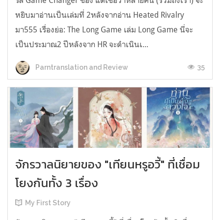
รีส์ Game Changer ของ แต่เชื่อว่าหลายคน (รวมถึงเรา) จะ
หยิบมาอ่านเป็นเล่มที่ 2หลังจากอ่าน Heated Rivalry
มา555 เรื่องย่อ: The Long Game เล่ม Long Game นี่จะ
เป็นประมาณ2 ปีหลังจาก HR จะดำเนินเ...
35
Parntranslation and Review
จักรวาลนิยายของ "เทียนหรูอวี้" ที่เชื่อม
โยงกันทั้ง 3 เรื่อง
My First Story