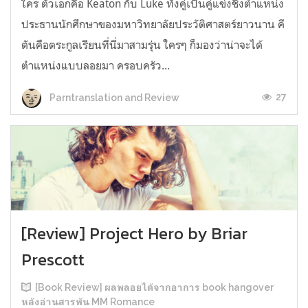
ใคร ตัวเอกคือ Keaton กับ Luke ทั้งคู่เป็นคู่แข่งชิงตำแหน่ง
ประธานนักศึกษาของมหาวิทยาลัยประวัติศาสตร์ยาวนาน คี
ตันคือตระกูลเรียนที่นี่มาสามรุ่น ใครๆ ก็มองว่าน่าจะได้
ตำแหน่งแบบลอยมา ครอบครัว...
27
Parntranslation and Review
[Review] Project Hero by Briar
Prescott
[Book Review] ผลพลอยได้จากอาการ book hangover
หลังอ่านสารพัน MM Romance