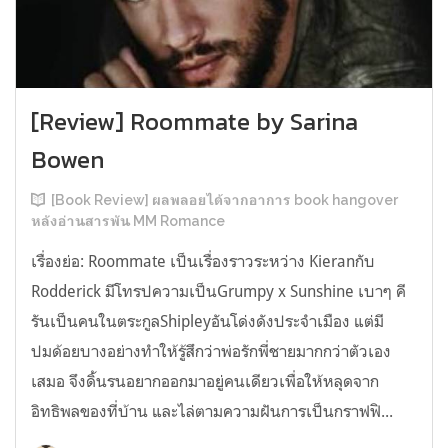
[Review] Roommate by Sarina
Bowen
[Book Review] ผลพลอยได้จากอาการ book hangover
หลังอ่านสารพัน MM Romance
เรื่องย่อ: Roommate เป็นเรื่องราวระหว่าง Kieranกับ
Rodderick มีโทรปความเป็นGrumpy x Sunshine เบาๆ คี
รันเป็นคนในตระกูลShipleyอันโด่งดังประจำเมือง แต่มี
ปมด้อยบางอย่างทำให้รู้สึกว่าพ่อรักพี่ชายมากกว่าตัวเอง
เสมอ จึงดิ้นรนอยากออกมาอยู่คนเดียวเพื่อให้หลุดจาก
อิทธิพลของที่บ้าน และไล่ตามความฝันการเป็นกราฟฟิ...