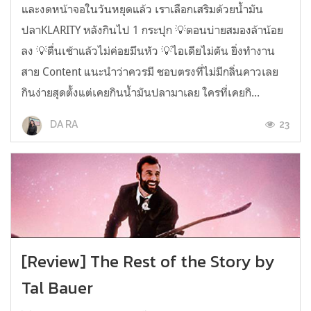
และงดหน้าจอในวันหยุดแล้ว เราเลือกเสริมด้วยน้ำมัน
ปลาKLARITY หลังกินไป 1 กระปุก 💡ตอนบ่ายสมองล้าน้อย
ลง 💡ตื่นเช้าแล้วไม่ค่อยมึนหัว 💡ไอเดียไม่ตัน ยิ่งทำงาน
สาย Content แนะนำว่าควรมี ชอบตรงที่ไม่มีกลิ่นคาวเลย
กินง่ายสุดตั้งแต่เคยกินน้ำมันปลามาเลย ใครที่เคยกิ...
23
DA RA
[Review] The Rest of the Story by
Tal Bauer