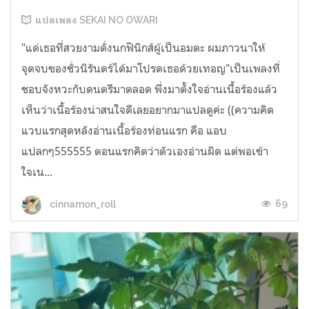
แปลเพลง SEKAI NO OWARI
"แด่เธอที่สวยงามดั่งนกฟินิกส์ผู้เป็นอมตะ ผมภาวนาให้
จุดจบของชั่วนิรันดร์ได้มาโปรดเธอด้วยเทอญ"เป็นเพลงที่
ชอบจังหวะกับดนตรีมาตลอด พึ่งมาตั้งใจอ่านเนื้อร้องแล้ว
เห็นว่าเนื้อร้องน่าสนใจดีเลยอยากมาแปลดูค่ะ ((ความคิด
แวบแรกสุดหลังอ่านเนื้อร้องท่อนแรก คือ แอบ
แปลกๆ555555 ตอนแรกคิดว่าตัวเองอ่านผิด แต่พอเข้า
ใจเน...
69
cinnamon_roll