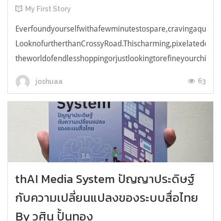
My First Story
Everfoundyourselfwithafewminutestospare,cravingaquick,e
LooknofurtherthanCrossyRoad.Thischarming,pixelatedendl
theworldofendlesshoppingorjustlookingtorefineyourchicken
63
joshuaa
thAI Media System ปัญญาประดิษฐ์
กับความเปลี่ยนแปลงของระบบสื่อไทย
By วศิน ปั้นทอง