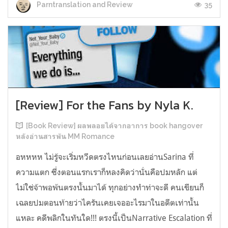
35
Parntranslation and Review
[Review] For the Fans by Nyla K.
[Book Review] ผลพลอยได้จากอาการ book hangover
หลังอ่านสารพัน MM Romance
อหหหห ไม่รู้จะเริ่มหวีดตรงไหนก่อนเลยอ่านSarina ที่
ความแตก ซึ่งตอนแรกเราก็หลงคิดว่านั่นคือปมหลัก แต่
ไม่ใช่จ้าพอพ้นตรงนั้นมาได้ ทุกอย่างทำท่าจะดี คนเขียนก็
เฉลยปมตอนท้ายว่าไครันเคยเจออะไรมาในอดีตเท่านั้น
แหละ คดีพลิกในทันใด!!! ตรงนี้เป็นNarrative Escalation ที่