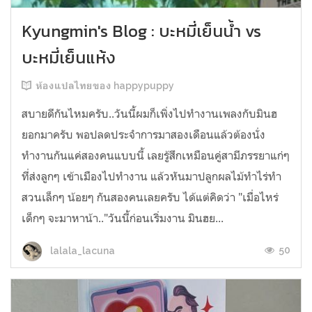
Kyungmin's Blog : บะหมี่เย็นน้ำ vs
บะหมี่เย็นแห้ง
ห้องแปลไทยของ happypuppy
สบายดีกันไหมครับ..วันนี้ผมก็เพิ่งไปทำงานเพลงกับมินฮ
ยอกมาครับ พอปลดประจำการมาสองเดือนแล้วต้องนั่ง
ทำงานกันแค่สองคนแบบนี้ เลยรู้สึกเหมือนคู่สามีภรรยาแก่ๆ
ที่ส่งลูกๆ เข้าเมืองไปทำงาน แล้วหันมาปลูกผลไม้ทำไร่ทำ
สวนเล็กๆ น้อยๆ กันสองคนเลยครับ ได้แต่คิดว่า "เมื่อไหร่
เด็กๆ จะมาหาน้า.."วันนี้ก่อนเริ่มงาน มินฮย...
50
lalala_lacuna