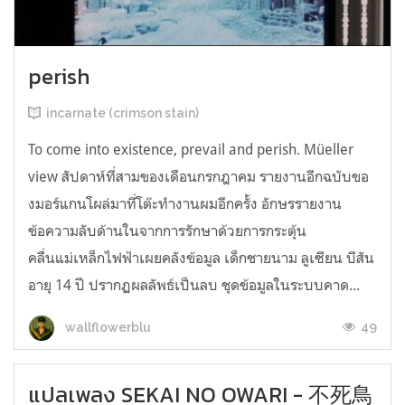
perish
incarnate (crimson stain)
To come into existence, prevail and perish. Müeller
view สัปดาห์ที่สามของเดือนกรกฎาคม รายงานอีกฉบับขอ
งมอร์แกนโผล่มาที่โต๊ะทำงานผมอีกครั้ง อักษรรายงาน
ข้อความลับด้านในจากการรักษาด้วยการกระตุ้น
คลื่นแม่เหล็กไฟฟ้าเผยคลังข้อมูล เด็กชายนาม ลูเซียน บีสัน
อายุ 14 ปี ปรากฏผลลัพธ์เป็นลบ ชุดข้อมูลในระบบคาด...
49
wallflowerblu
แปลเพลง SEKAI NO OWARI - 不死鳥