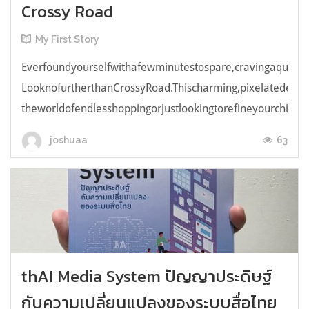
Crossy Road
My First Story
Everfoundyourselfwithafewminutestospare,cravingaquick,e
LooknofurtherthanCrossyRoad.Thischarming,pixelatedendl
theworldofendlesshoppingorjustlookingtorefineyourchicken
63
joshuaa
thAI Media System ปัญญาประดิษฐ์
กับความเปลี่ยนแปลงของระบบสื่อไทย