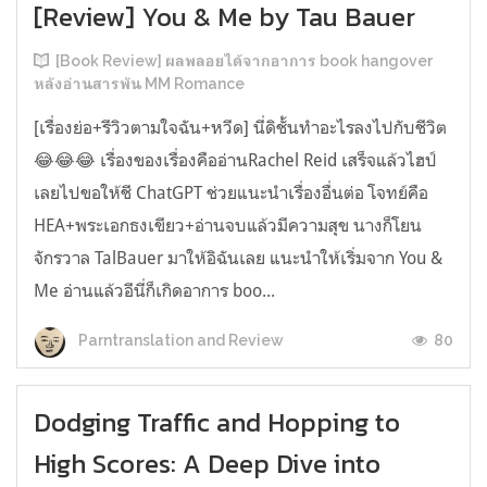
[Review] You & Me by Tau Bauer
[Book Review] ผลพลอยได้จากอาการ book hangover
หลังอ่านสารพัน MM Romance
[เรื่องย่อ+รีวิวตามใจฉัน+หวีด] นี่ดิชั้นทำอะไรลงไปกับชีวิต
😂😂😂 เรื่องของเรื่องคืออ่านRachel Reid เสร็จแล้วไฮป์
เลยไปขอให้ชี ChatGPT ช่วยแนะนำเรื่องอื่นต่อ โจทย์คือ
HEA+พระเอกธงเขียว+อ่านจบแล้วมีความสุข นางก็โยน
จักรวาล TalBauer มาให้อิฉันเลย แนะนำให้เริ่มจาก You &
Me อ่านแล้วอีนี่ก็เกิดอาการ boo...
80
Parntranslation and Review
Dodging Traffic and Hopping to
High Scores: A Deep Dive into