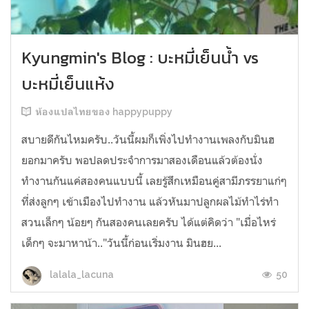
Kyungmin's Blog : บะหมี่เย็นน้ำ vs
บะหมี่เย็นแห้ง
ห้องแปลไทยของ happypuppy
สบายดีกันไหมครับ..วันนี้ผมก็เพิ่งไปทำงานเพลงกับมินฮ
ยอกมาครับ พอปลดประจำการมาสองเดือนแล้วต้องนั่ง
ทำงานกันแค่สองคนแบบนี้ เลยรู้สึกเหมือนคู่สามีภรรยาแก่ๆ
ที่ส่งลูกๆ เข้าเมืองไปทำงาน แล้วหันมาปลูกผลไม้ทำไร่ทำ
สวนเล็กๆ น้อยๆ กันสองคนเลยครับ ได้แต่คิดว่า "เมื่อไหร่
เด็กๆ จะมาหาน้า.."วันนี้ก่อนเริ่มงาน มินฮย...
50
lalala_lacuna