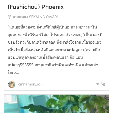
(Fushichou) Phoenix
แปลเพลง SEKAI NO OWARI
"แด่เธอที่สวยงามดั่งนกฟินิกส์ผู้เป็นอมตะ ผมภาวนาให้
จุดจบของชั่วนิรันดร์ได้มาโปรดเธอด้วยเทอญ"เป็นเพลงที่
ชอบจังหวะกับดนตรีมาตลอด พึ่งมาตั้งใจอ่านเนื้อร้องแล้ว
เห็นว่าเนื้อร้องน่าสนใจดีเลยอยากมาแปลดูค่ะ ((ความคิด
แวบแรกสุดหลังอ่านเนื้อร้องท่อนแรก คือ แอบ
แปลกๆ555555 ตอนแรกคิดว่าตัวเองอ่านผิด แต่พอเข้า
ใจเน...
69
cinnamon_roll