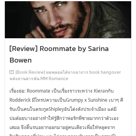
[Review] Roommate by Sarina
Bowen
[Book Review] ผลพลอยได้จากอาการ book hangover
หลังอ่านสารพัน MM Romance
เรื่องย่อ: Roommate เป็นเรื่องราวระหว่าง Kieranกับ
Rodderick มีโทรปความเป็นGrumpy x Sunshine เบาๆ คี
รันเป็นคนในตระกูลShipleyอันโด่งดังประจำเมือง แต่มี
ปมด้อยบางอย่างทำให้รู้สึกว่าพ่อรักพี่ชายมากกว่าตัวเอง
เสมอ จึงดิ้นรนอยากออกมาอยู่คนเดียวเพื่อให้หลุดจาก