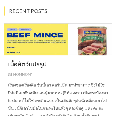
RECENT POSTS
เนื้อสัตว์แปรรูป
NOMNOM*
เรื่องของเรื่องคือ วันนี้เอา คอร์นบีฟ มาทำอาหาร ซึ่งไม่ใช่
ยี่ห้อที่เคยกินสมัยก่อนนู้นนนนน (ยี่ห้อ อสร.) เปิดกระป๋องมา
texture ก็ไม่ใช่ เคยกินแบบเป็นเส้นฉีกๆอันนี้เหมือนเอาไป
ปั่น . นี่ก็เอาไปผัดในกระทะให้แห้งๆ ลองชิมดู .. คะ คะ คะ
เค็มสะบัด O o" ... แบบใช้โควต้ากินโซเดียมทั้งสัปดาห์