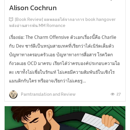
Alison Cochrun
[Book Review] ผลพลอยได้จากอาการ book hangover
หลังอ่านสารพัน MM Romance
เรื่องย่อ: The Charm Offensive ตัวเอกเรื่องนี้คือ Charlie
กับ Dev ชาร์ลีเป็นหนุ่มสายเทคที่เรียกว่าได้เนิร์ดเต็มตัว
ปัญหาทางครอบครัวเอย ปัญหาทางการสื่อสาร โรควิตก
กังวลเอย OCD มาครบ เรียกได้ว่าครบองค์ประกอบความโอ
ตะ เขาทั้งไม่เชื่อในรักแท้ ไม่เคยมีความสัมพันธ์ในเชิงโร
แมนติกกับใคร หรืออาจเรียกว่าไม่เคยรู...
27
Parntranslation and Review