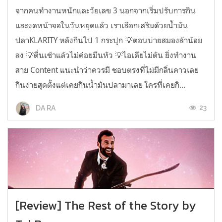
จากคนทำงานหนักและวัยเลข 3 นอกจากเริ่มปรับการกิน
และงดหน้าจอในวันหยุดแล้ว เราเลือกเสริมด้วยน้ำมัน
ปลาKLARITY หลังกินไป 1 กระปุก 💡ตอนบ่ายสมองล้าน้อย
ลง 💡ตื่นเช้าแล้วไม่ค่อยมึนหัว 💡ไอเดียไม่ตัน ยิ่งทำงาน
สาย Content แนะนำว่าควรมี ชอบตรงที่ไม่มีกลิ่นคาวเลย
กินง่ายสุดตั้งแต่เคยกินน้ำมันปลามาเลย ใครที่เคยกิ...
23
DA RA
[Review] The Rest of the Story by