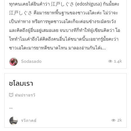
ทุกคนเคยได้ยินคำว่า 江戸しぐさ (edoshigusa) กันมั้ยคะ
江戸しぐさ คือมารยาทพื้นฐานของชาวเอโดะค่ะ ไม่ว่าจะ
เป็นท่าทาง หรือการพูดชาวเอโดะก็จะค่อนข้างระมัดระวัง
และคิดถึงผู้อื่นอยู่เสมอเลย จนบางทีก็ทำให้ผู้เขียนคิดว่า โอ
โหทำไมเค้าถึงได้คิดถึงคนอื่นได้ขนาดนี้นะอยากรู้มั้ยคะว่า
ชาวเอโดะมารยาทดีขนาดไหน มาลองอ่านกันได้เ...
1.4k
Sodasado
ชโลมเรา
ฝนปรายรวี
...
2k
รวีภาคย์