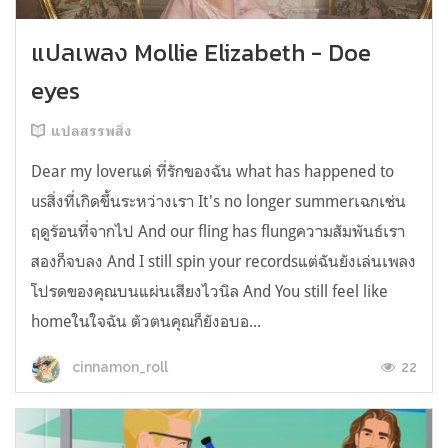
แปลเพลง Mollie Elizabeth - Doe
eyes
แปลสรรพสิ่ง
Dear my loverแด่ ที่รักของฉัน what has happened to
usสิ่งที่เกิดขึ้นระหว่างเรา It's no longer summerเฉกเช่น
ฤดูร้อนที่จากไป And our fling has flungความสัมพันธ์เรา
สองก็จบลง And I still spin your recordsแต่ฉันยังเล่นเพลง
โปรดของคุณบนแผ่นเสียงไวนิล And You still feel like
homeในใจฉัน ตัวตนคุณก็ยังอบอ...
22
cinnamon_roll