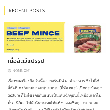
RECENT POSTS
เนื้อสัตว์แปรรูป
NOMNOM*
เรื่องของเรื่องคือ วันนี้เอา คอร์นบีฟ มาทำอาหาร ซึ่งไม่ใช่
ยี่ห้อที่เคยกินสมัยก่อนนู้นนนนน (ยี่ห้อ อสร.) เปิดกระป๋องมา
texture ก็ไม่ใช่ เคยกินแบบเป็นเส้นฉีกๆอันนี้เหมือนเอาไป
ปั่น . นี่ก็เอาไปผัดในกระทะให้แห้งๆ ลองชิมดู .. คะ คะ คะ
เค็มสะบัด O o" ... แบบใช้โควต้ากินโซเดียมทั้งสัปดาห์