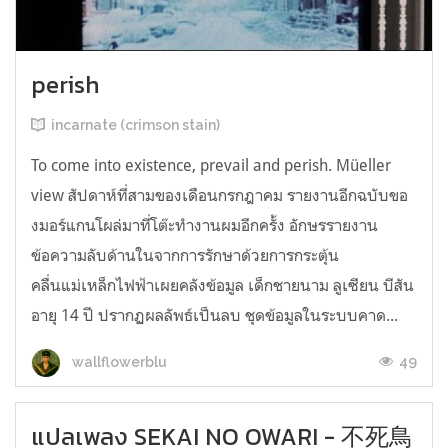
perish
incarnate (crimson stain)
To come into existence, prevail and perish. Müeller
view สัปดาห์ที่สามของเดือนกรกฎาคม รายงานอีกฉบับขอ
งมอร์แกนโผล่มาที่โต๊ะทำงานผมอีกครั้ง อักษรรายงาน
ข้อความลับด้านในจากการรักษาด้วยการกระตุ้น
คลื่นแม่เหล็กไฟฟ้าเผยคลังข้อมูล เด็กชายนาม ลูเซียน บีสัน
อายุ 14 ปี ปรากฏผลลัพธ์เป็นลบ ชุดข้อมูลในระบบคาด...
49
wallflowerblu
แปลเพลง SEKAI NO OWARI - 不死鳥