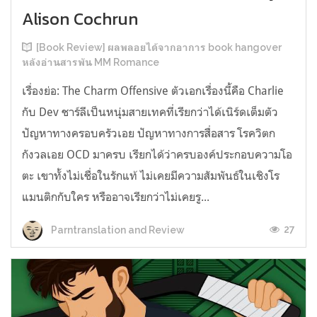
Alison Cochrun
[Book Review] ผลพลอยได้จากอาการ book hangover
หลังอ่านสารพัน MM Romance
เรื่องย่อ: The Charm Offensive ตัวเอกเรื่องนี้คือ Charlie
กับ Dev ชาร์ลีเป็นหนุ่มสายเทคที่เรียกว่าได้เนิร์ดเต็มตัว
ปัญหาทางครอบครัวเอย ปัญหาทางการสื่อสาร โรควิตก
กังวลเอย OCD มาครบ เรียกได้ว่าครบองค์ประกอบความโอ
ตะ เขาทั้งไม่เชื่อในรักแท้ ไม่เคยมีความสัมพันธ์ในเชิงโร
แมนติกกับใคร หรืออาจเรียกว่าไม่เคยรู...
27
Parntranslation and Review