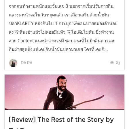
จากคนทำงานหนักและวัยเลข 3 นอกจากเริ่มปรับการกิน
และงดหน้าจอในวันหยุดแล้ว เราเลือกเสริมด้วยน้ำมัน
ปลาKLARITY หลังกินไป 1 กระปุก 💡ตอนบ่ายสมองล้าน้อย
ลง 💡ตื่นเช้าแล้วไม่ค่อยมึนหัว 💡ไอเดียไม่ตัน ยิ่งทำงาน
สาย Content แนะนำว่าควรมี ชอบตรงที่ไม่มีกลิ่นคาวเลย
กินง่ายสุดตั้งแต่เคยกินน้ำมันปลามาเลย ใครที่เคยกิ...
23
DA RA
[Review] The Rest of the Story by