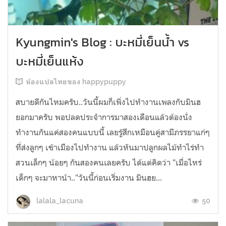
Kyungmin's Blog : บะหมี่เย็นน้ำ vs
บะหมี่เย็นแห้ง
ห้องแปลไทยของ happypuppy
สบายดีกันไหมครับ..วันนี้ผมก็เพิ่งไปทำงานเพลงกับมินฮ
ยอกมาครับ พอปลดประจำการมาสองเดือนแล้วต้องนั่ง
ทำงานกันแค่สองคนแบบนี้ เลยรู้สึกเหมือนคู่สามีภรรยาแก่ๆ
ที่ส่งลูกๆ เข้าเมืองไปทำงาน แล้วหันมาปลูกผลไม้ทำไร่ทำ
สวนเล็กๆ น้อยๆ กันสองคนเลยครับ ได้แต่คิดว่า "เมื่อไหร่
เด็กๆ จะมาหาน้า.."วันนี้ก่อนเริ่มงาน มินฮย...
50
lalala_lacuna