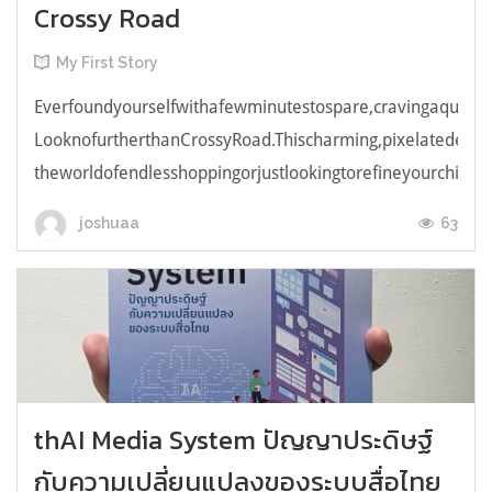
Crossy Road
My First Story
Everfoundyourselfwithafewminutestospare,cravingaquick,e
LooknofurtherthanCrossyRoad.Thischarming,pixelatedendl
theworldofendlesshoppingorjustlookingtorefineyourchicken
63
joshuaa
thAI Media System ปัญญาประดิษฐ์
กับความเปลี่ยนแปลงของระบบสื่อไทย