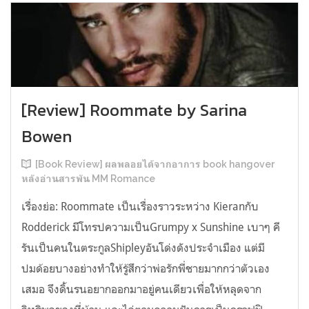
[Review] Roommate by Sarina
Bowen
[Book Review] ผลพลอยได้จากอาการ book hangover
หลังอ่านสารพัน MM Romance
เรื่องย่อ: Roommate เป็นเรื่องราวระหว่าง Kieranกับ
Rodderick มีโทรปความเป็นGrumpy x Sunshine เบาๆ คี
รันเป็นคนในตระกูลShipleyอันโด่งดังประจำเมือง แต่มี
ปมด้อยบางอย่างทำให้รู้สึกว่าพ่อรักพี่ชายมากกว่าตัวเอง
เสมอ จึงดิ้นรนอยากออกมาอยู่คนเดียวเพื่อให้หลุดจาก