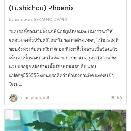
(Fushichou) Phoenix
แปลเพลง SEKAI NO OWARI
"แด่เธอที่สวยงามดั่งนกฟินิกส์ผู้เป็นอมตะ ผมภาวนาให้
จุดจบของชั่วนิรันดร์ได้มาโปรดเธอด้วยเทอญ"เป็นเพลงที่
ชอบจังหวะกับดนตรีมาตลอด พึ่งมาตั้งใจอ่านเนื้อร้องแล้ว
เห็นว่าเนื้อร้องน่าสนใจดีเลยอยากมาแปลดูค่ะ ((ความคิด
แวบแรกสุดหลังอ่านเนื้อร้องท่อนแรก คือ แอบ
แปลกๆ555555 ตอนแรกคิดว่าตัวเองอ่านผิด แต่พอเข้า
ใจเน...
69
cinnamon_roll