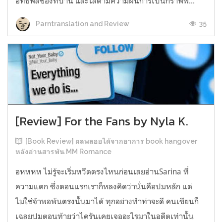
อิทธิพลของที่บ้าน และไล่ตามความฝันการเป็นกราฟฟิ...
35
Parntranslation and Review
[Review] For the Fans by Nyla K.
[Book Review] ผลพลอยได้จากอาการ book hangover
หลังอ่านสารพัน MM Romance
อหหหห ไม่รู้จะเริ่มหวีดตรงไหนก่อนเลยอ่านSarina ที่
ความแตก ซึ่งตอนแรกเราก็หลงคิดว่านั่นคือปมหลัก แต่
ไม่ใช่จ้าพอพ้นตรงนั้นมาได้ ทุกอย่างทำท่าจะดี คนเขียนก็
เฉลยปมตอนท้ายว่าไครันเคยเจออะไรมาในอดีตเท่านั้น