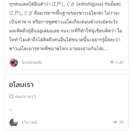
ทุกคนเคยได้ยินคำว่า 江戸しぐさ (edoshigusa) กันมั้ยคะ
江戸しぐさ คือมารยาทพื้นฐานของชาวเอโดะค่ะ ไม่ว่าจะ
เป็นท่าทาง หรือการพูดชาวเอโดะก็จะค่อนข้างระมัดระวัง
และคิดถึงผู้อื่นอยู่เสมอเลย จนบางทีก็ทำให้ผู้เขียนคิดว่า โอ
โหทำไมเค้าถึงได้คิดถึงคนอื่นได้ขนาดนี้นะอยากรู้มั้ยคะว่า
ชาวเอโดะมารยาทดีขนาดไหน มาลองอ่านกันได้เ...
1.4k
Sodasado
ชโลมเรา
ฝนปรายรวี
...
2k
รวีภาคย์