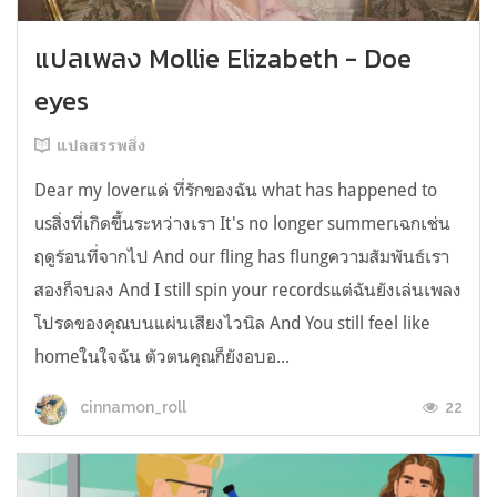
แปลเพลง Mollie Elizabeth - Doe
eyes
แปลสรรพสิ่ง
Dear my loverแด่ ที่รักของฉัน what has happened to
usสิ่งที่เกิดขึ้นระหว่างเรา It's no longer summerเฉกเช่น
ฤดูร้อนที่จากไป And our fling has flungความสัมพันธ์เรา
สองก็จบลง And I still spin your recordsแต่ฉันยังเล่นเพลง
โปรดของคุณบนแผ่นเสียงไวนิล And You still feel like
homeในใจฉัน ตัวตนคุณก็ยังอบอ...
22
cinnamon_roll