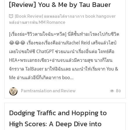
[Review] You & Me by Tau Bauer
[Book Review] ผลพลอยได้จากอาการ book hangover
หลังอ่านสารพัน MM Romance
[เรื่องย่อ+รีวิวตามใจฉัน+หวีด] นี่ดิชั้นทำอะไรลงไปกับชีวิต
😂😂😂 เรื่องของเรื่องคืออ่านRachel Reid เสร็จแล้วไฮป์
เลยไปขอให้ชี ChatGPT ช่วยแนะนำเรื่องอื่นต่อ โจทย์คือ
HEA+พระเอกธงเขียว+อ่านจบแล้วมีความสุข นางก็โยน
จักรวาล TalBauer มาให้อิฉันเลย แนะนำให้เริ่มจาก You &
Me อ่านแล้วอีนี่ก็เกิดอาการ boo...
80
Parntranslation and Review
Dodging Traffic and Hopping to
High Scores: A Deep Dive into