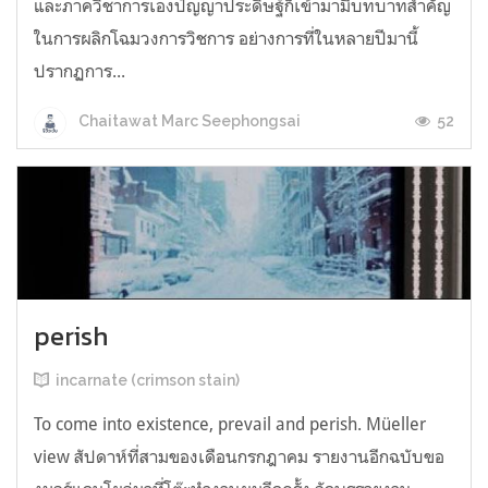
และภาควิชาการเองปัญญาประดิษฐ์ก็เข้ามามีบทบาทสำคัญ
ในการผลิกโฉมวงการวิชการ อย่างการที่ในหลายปีมานี้
ปรากฏการ...
52
Chaitawat Marc Seephongsai
perish
incarnate (crimson stain)
To come into existence, prevail and perish. Müeller
view สัปดาห์ที่สามของเดือนกรกฎาคม รายงานอีกฉบับขอ