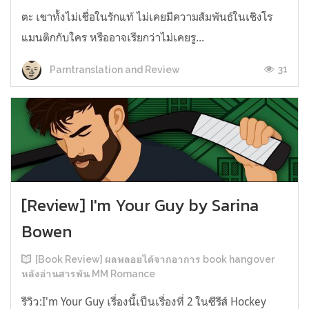
ตะ เขาทั้งไม่เชื่อในรักแท้ ไม่เคยมีความสัมพันธ์ในเชิงโร
แมนติกกับใคร หรืออาจเรียกว่าไม่เคยรู...
31
Parntranslation and Review
[Review] I'm Your Guy by Sarina
Bowen
[Book Review] ผลพลอยได้จากอาการ book hangover
หลังอ่านสารพัน MM Romance
รีวิว:I'm Your Guy เรื่องนี้เป็นเรื่องที่ 2 ในซีรีส์ Hockey