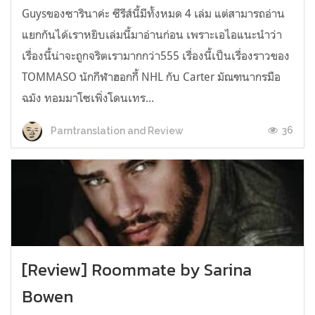
Guysของซารินาค่ะ ซีรีส์นี้มีทั้งหมด 4 เล่ม แต่สามารถอ่าน
แยกกันได้เราหยิบเล่มนี้มาอ่านก่อน เพราะเอไอแนะนำว่า
เรื่องนี้น่าจะถูกจริตเรามากกว่า555 เรื่องนี้เป็นเรื่องราวของ
TOMMASO นักกีฬาฮอกกี้ NHL กับ Carter มัณฑนากรมือ
ฉมัง ทอมมาโซเพิ่งโดนเทร...
36
Parntranslation and Review
[Review] Roommate by Sarina
Bowen