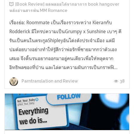
[Book Review] ผลพลอยได้จากอาการ book hangover
หลังอ่านสารพัน MM Romance
เรื่องย่อ: Roommate เป็นเรื่องราวระหว่าง Kieranกับ
Rodderick มีโทรปความเป็นGrumpy x Sunshine เบาๆ คี
รันเป็นคนในตระกูลShipleyอันโด่งดังประจำเมือง แต่มี
ปมด้อยบางอย่างทำให้รู้สึกว่าพ่อรักพี่ชายมากกว่าตัวเอง
เสมอ จึงดิ้นรนอยากออกมาอยู่คนเดียวเพื่อให้หลุดจาก
อิทธิพลของที่บ้าน และไล่ตามความฝันการเป็นกราฟฟิ...
38
Parntranslation and Review