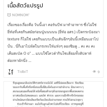
เนื้อสัตว์แปรรูป
NOMNOM*
เรื่องของเรื่องคือ วันนี้เอา คอร์นบีฟ มาทำอาหาร ซึ่งไม่ใช่
ยี่ห้อที่เคยกินสมัยก่อนนู้นนนนน (ยี่ห้อ อสร.) เปิดกระป๋องมา
texture ก็ไม่ใช่ เคยกินแบบเป็นเส้นฉีกๆอันนี้เหมือนเอาไป
ปั่น . นี่ก็เอาไปผัดในกระทะให้แห้งๆ ลองชิมดู .. คะ คะ คะ
เค็มสะบัด O o" ... แบบใช้โควต้ากินโซเดียมทั้งสัปดาห์
ต้องหาผักนึ่ง ...
9
TidbiT