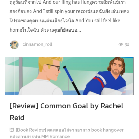
ฤดูร้อนที่จากไป And our fling has flungความสัมพันธ์เรา
สองก็จบลง And I still spin your recordsแต่ฉันยังเล่นเพลง
โปรดของคุณบนแผ่นเสียงไวนิล And You still feel like
homeในใจฉัน ตัวตนคุณก็ยังอบอ...
32
cinnamon_roll
[Review] Common Goal by Rachel
Reid
[Book Review] ผลพลอยได้จากอาการ book hangover
หลังอ่านสารพัน MM Romance