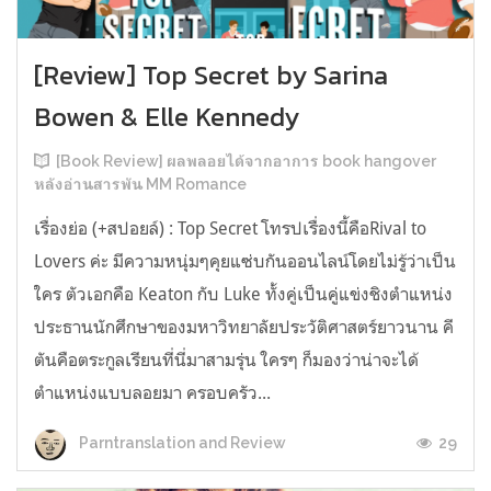
[Review] Top Secret by Sarina
Bowen & Elle Kennedy
[Book Review] ผลพลอยได้จากอาการ book hangover
หลังอ่านสารพัน MM Romance
เรื่องย่อ (+สปอยล์) : Top Secret โทรปเรื่องนี้คือRival to
Lovers ค่ะ มีความหนุ่มๆคุยแซ่บกันออนไลน์โดยไม่รู้ว่าเป็น
ใคร ตัวเอกคือ Keaton กับ Luke ทั้งคู่เป็นคู่แข่งชิงตำแหน่ง
ประธานนักศึกษาของมหาวิทยาลัยประวัติศาสตร์ยาวนาน คี
ตันคือตระกูลเรียนที่นี่มาสามรุ่น ใครๆ ก็มองว่าน่าจะได้
ตำแหน่งแบบลอยมา ครอบครัว...
29
Parntranslation and Review