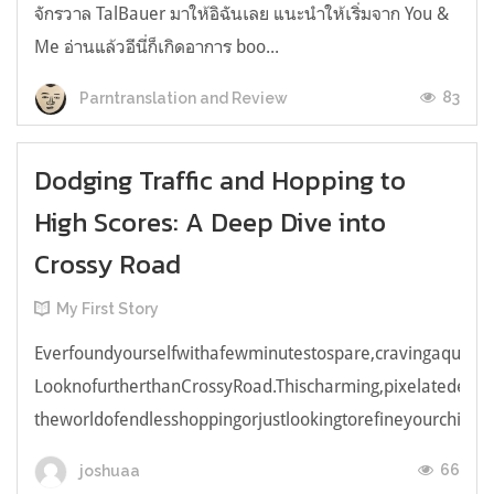
จักรวาล TalBauer มาให้อิฉันเลย แนะนำให้เริ่มจาก You &
Me อ่านแล้วอีนี่ก็เกิดอาการ boo...
83
Parntranslation and Review
Dodging Traffic and Hopping to
High Scores: A Deep Dive into
Crossy Road
My First Story
Everfoundyourselfwithafewminutestospare,cravingaquick,e
LooknofurtherthanCrossyRoad.Thischarming,pixelatedendl
theworldofendlesshoppingorjustlookingtorefineyourchicken
66
joshuaa