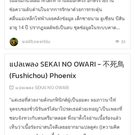
งมอร์แกนโผล่มาที่โต๊ะทำงานผมอีกครั้ง อักษรรายงาน
ข้อความลับด้านในจากการรักษาด้วยการกระตุ้น
คลื่นแม่เหล็กไฟฟ้าเผยคลังข้อมูล เด็กชายนาม ลูเซียน บีสัน
อายุ 14 ปี ปรากฏผลลัพธ์เป็นลบ ชุดข้อมูลในระบบคาด...
51
wallflowerblu
แปลเพลง SEKAI NO OWARI - 不死鳥
(Fushichou) Phoenix
แปลเพลง SEKAI NO OWARI
"แด่เธอที่สวยงามดั่งนกฟินิกส์ผู้เป็นอมตะ ผมภาวนาให้
จุดจบของชั่วนิรันดร์ได้มาโปรดเธอด้วยเทอญ"เป็นเพลงที่
ชอบจังหวะกับดนตรีมาตลอด พึ่งมาตั้งใจอ่านเนื้อร้องแล้ว
เห็นว่าเนื้อร้องน่าสนใจดีเลยอยากมาแปลดูค่ะ ((ความคิด