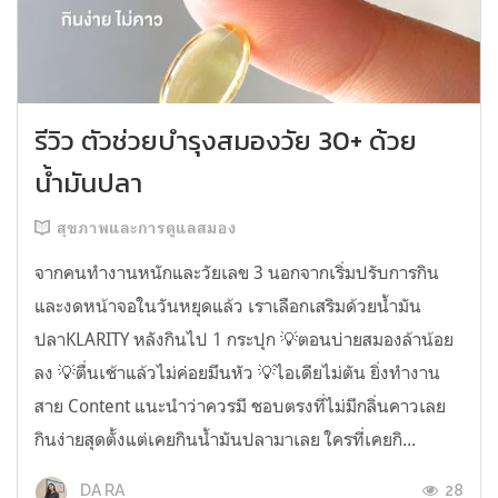
รีวิว ตัวช่วยบำรุงสมองวัย 30+ ด้วย
น้ำมันปลา
สุขภาพและการดูแลสมอง
จากคนทำงานหนักและวัยเลข 3 นอกจากเริ่มปรับการกิน
และงดหน้าจอในวันหยุดแล้ว เราเลือกเสริมด้วยน้ำมัน
ปลาKLARITY หลังกินไป 1 กระปุก 💡ตอนบ่ายสมองล้าน้อย
ลง 💡ตื่นเช้าแล้วไม่ค่อยมึนหัว 💡ไอเดียไม่ตัน ยิ่งทำงาน
สาย Content แนะนำว่าควรมี ชอบตรงที่ไม่มีกลิ่นคาวเลย
กินง่ายสุดตั้งแต่เคยกินน้ำมันปลามาเลย ใครที่เคยกิ...
28
DA RA