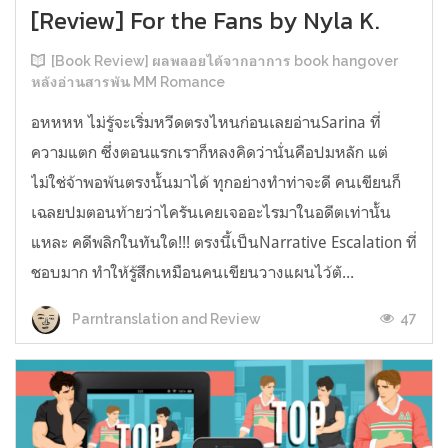
[Review] For the Fans by Nyla K.
[Book Review] ผลพลอยได้จากอาการ book hangover
หลังอ่านสารพัน MM Romance
อหหหห ไม่รู้จะเริ่มหวีดตรงไหนก่อนเลยอ่านSarina ที่
ความแตก ซึ่งตอนแรกเราก็หลงคิดว่านั่นคือปมหลัก แต่
ไม่ใช่จ้าพอพ้นตรงนั้นมาได้ ทุกอย่างทำท่าจะดี คนเขียนก็
เฉลยปมตอนท้ายว่าไครันเคยเจออะไรมาในอดีตเท่านั้น
แหละ คดีพลิกในทันใด!!! ตรงนี้เป็นNarrative Escalation ที่
ชอบมาก ทำให้รู้สึกเหมือนคนเขียนวางแผนไว้ตั...
47
Parntranslation and Review