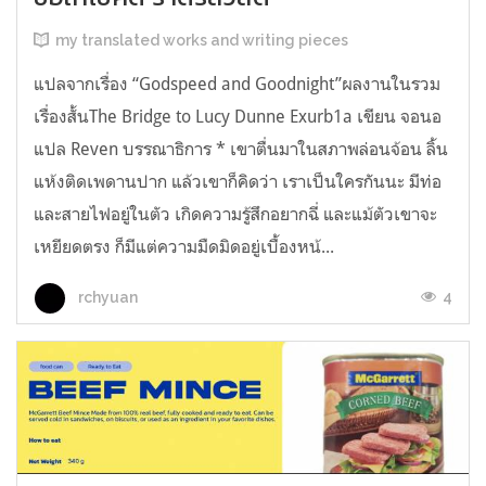
my translated works and writing pieces
แปลจากเรื่อง “Godspeed and Goodnight”ผลงานในรวม
เรื่องสั้นThe Bridge to Lucy Dunne Exurb1a เขียน จอนอ
แปล Reven บรรณาธิการ * เขาตื่นมาในสภาพล่อนจ้อน ลิ้น
แห้งติดเพดานปาก แล้วเขาก็คิดว่า เราเป็นใครกันนะ มีท่อ
และสายไฟอยู่ในตัว เกิดความรู้สึกอยากฉี่ และแม้ตัวเขาจะ
เหยียดตรง ก็มีแต่ความมืดมิดอยู่เบื้องหน้...
4
rchyuan