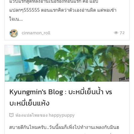
แวบแรกสุดหลังอ่านเนื้อร้องท่อนแรก คือ แอบ
แปลกๆ555555 ตอนแรกคิดว่าตัวเองอ่านผิด แต่พอเข้า
ใจเน...
72
cinnamon_roll
Kyungmin's Blog : บะหมี่เย็นน้ำ vs
บะหมี่เย็นแห้ง
ห้องแปลไทยของ happypuppy
สบายดีกันไหมครับ..วันนี้ผมก็เพิ่งไปทำงานเพลงกับมินฮ