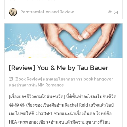
54
Parntranslation and Review
[Review] You & Me by Tau Bauer
[Book Review] ผลพลอยได้จากอาการ book hangover
หลังอ่านสารพัน MM Romance
[เรื่องย่อ+รีวิวตามใจฉัน+หวีด] นี่ดิชั้นทำอะไรลงไปกับชีวิต
😂😂😂 เรื่องของเรื่องคืออ่านRachel Reid เสร็จแล้วไฮป์
เลยไปขอให้ชี ChatGPT ช่วยแนะนำเรื่องอื่นต่อ โจทย์คือ
HEA+พระเอกธงเขียว+อ่านจบแล้วมีความสุข นางก็โยน