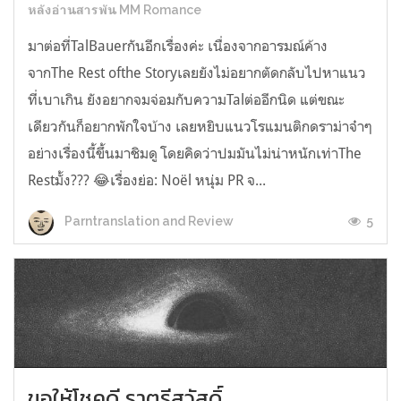
หลังอ่านสารพัน MM Romance
มาต่อที่TalBauerกันอีกเรื่องค่ะ เนื่องจากอารมณ์ค้าง
จากThe Rest ofthe Storyเลยยังไม่อยากตัดกลับไปหาแนว
ที่เบาเกิน ยังอยากจมจ่อมกับความTalต่ออีกนิด แต่ขณะ
เดียวกันก็อยากพักใจบ้าง เลยหยิบแนวโรแมนติกดราม่าจ๋าๆ
อย่างเรื่องนี้ขึ้นมาชิมดู โดยคิดว่าปมมันไม่น่าหนักเท่าThe
Restมั้ง??? 😂เรื่องย่อ: Noël หนุ่ม PR จ...
5
Parntranslation and Review
ขอให้โชคดี ราตรีสวัสดิ์