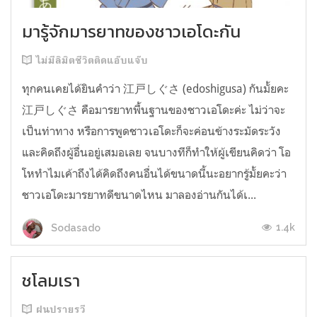
มารู้จักมารยาทของชาวเอโดะกัน
ไม่มีลิมิตชีวิตติดแอ๊บแจ๊บ
ทุกคนเคยได้ยินคำว่า 江戸しぐさ (edoshigusa) กันมั้ยคะ
江戸しぐさ คือมารยาทพื้นฐานของชาวเอโดะค่ะ ไม่ว่าจะ
เป็นท่าทาง หรือการพูดชาวเอโดะก็จะค่อนข้างระมัดระวัง
และคิดถึงผู้อื่นอยู่เสมอเลย จนบางทีก็ทำให้ผู้เขียนคิดว่า โอ
โหทำไมเค้าถึงได้คิดถึงคนอื่นได้ขนาดนี้นะอยากรู้มั้ยคะว่า
ชาวเอโดะมารยาทดีขนาดไหน มาลองอ่านกันได้เ...
1.4k
Sodasado
ชโลมเรา
ฝนปรายรวี