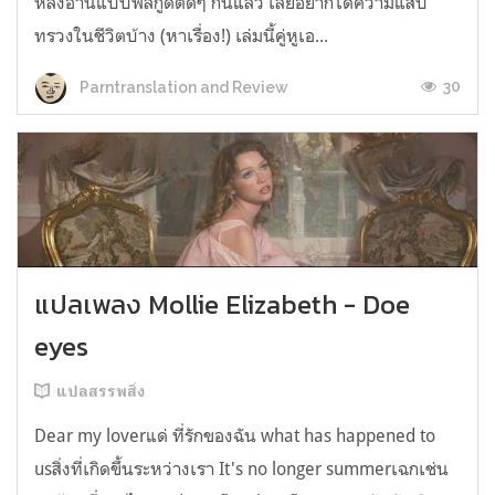
หลังอ่านแบบฟีลกู้ดติดๆ กันแล้ว เลยอยากได้ความแสบ
ทรวงในชีวิตบ้าง (หาเรื่อง!) เล่มนี้คู่หูเอ...
30
Parntranslation and Review
แปลเพลง Mollie Elizabeth - Doe
eyes
แปลสรรพสิ่ง
Dear my loverแด่ ที่รักของฉัน what has happened to
usสิ่งที่เกิดขึ้นระหว่างเรา It's no longer summerเฉกเช่น