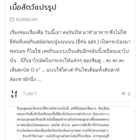
เนื้อสัตว์แปรรูป
NOMNOM*
เรื่องของเรื่องคือ วันนี้เอา คอร์นบีฟ มาทำอาหาร ซึ่งไม่ใช่
ยี่ห้อที่เคยกินสมัยก่อนนู้นนนนน (ยี่ห้อ อสร.) เปิดกระป๋องมา
texture ก็ไม่ใช่ เคยกินแบบเป็นเส้นฉีกๆอันนี้เหมือนเอาไป
ปั่น . นี่ก็เอาไปผัดในกระทะให้แห้งๆ ลองชิมดู .. คะ คะ คะ
เค็มสะบัด O o" ... แบบใช้โควต้ากินโซเดียมทั้งสัปดาห์
ต้องหาผักนึ่ง ...
9
TidbiT