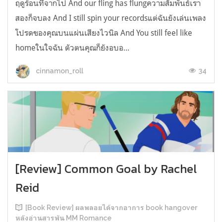
ฤดูร้อนที่จากไป And our fling has flungความสัมพันธ์เรา
สองก็จบลง And I still spin your recordsแต่ฉันยังเล่นเพลง
โปรดของคุณบนแผ่นเสียงไวนิล And You still feel like
homeในใจฉัน ตัวตนคุณก็ยังอบอ...
34
cinnamon_roll
[Review] Common Goal by Rachel
Reid
[Book Review] ผลพลอยได้จากอาการ book hangover
หลังอ่านสารพัน MM Romance