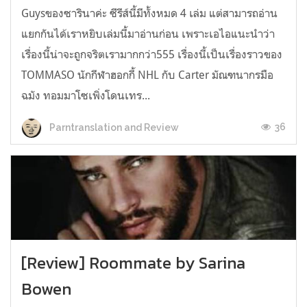
Guysของซารินาค่ะ ซีรีส์นี้มีทั้งหมด 4 เล่ม แต่สามารถอ่าน
แยกกันได้เราหยิบเล่มนี้มาอ่านก่อน เพราะเอไอแนะนำว่า
เรื่องนี้น่าจะถูกจริตเรามากกว่า555 เรื่องนี้เป็นเรื่องราวของ
TOMMASO นักกีฬาฮอกกี้ NHL กับ Carter มัณฑนากรมือ
ฉมัง ทอมมาโซเพิ่งโดนเทร...
36
Parntranslation and Review
[Review] Roommate by Sarina
Bowen