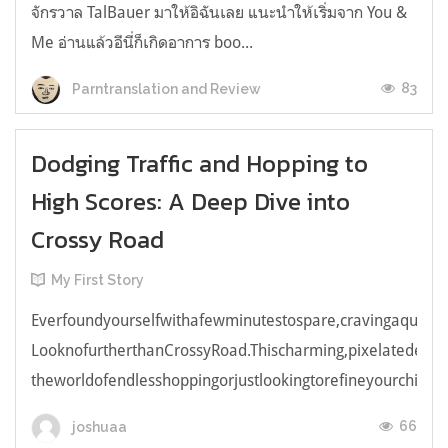
จักรวาล TalBauer มาให้อิฉันเลย แนะนำให้เริ่มจาก You &
Me อ่านแล้วอีนี่ก็เกิดอาการ boo...
83
Parntranslation and Review
Dodging Traffic and Hopping to
High Scores: A Deep Dive into
Crossy Road
My First Story
Everfoundyourselfwithafewminutestospare,cravingaquick,e
LooknofurtherthanCrossyRoad.Thischarming,pixelatedendl
theworldofendlesshoppingorjustlookingtorefineyourchicken
66
joshuaa