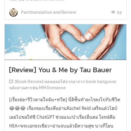
54
Parntranslation and Review
[Review] You & Me by Tau Bauer
[Book Review] ผลพลอยได้จากอาการ book hangover
หลังอ่านสารพัน MM Romance
[เรื่องย่อ+รีวิวตามใจฉัน+หวีด] นี่ดิชั้นทำอะไรลงไปกับชีวิต
😂😂😂 เรื่องของเรื่องคืออ่านRachel Reid เสร็จแล้วไฮป์
เลยไปขอให้ชี ChatGPT ช่วยแนะนำเรื่องอื่นต่อ โจทย์คือ
HEA+พระเอกธงเขียว+อ่านจบแล้วมีความสุข นางก็โยน