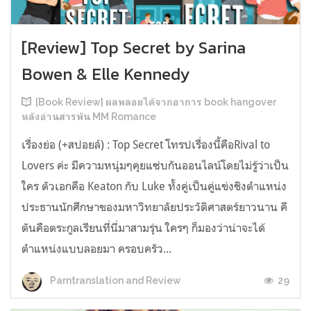
[Review] Top Secret by Sarina
Bowen & Elle Kennedy
[Book Review] ผลพลอยได้จากอาการ book hangover
หลังอ่านสารพัน MM Romance
เรื่องย่อ (+สปอยล์) : Top Secret โทรปเรื่องนี้คือRival to
Lovers ค่ะ มีความหนุ่มๆคุยแซ่บกันออนไลน์โดยไม่รู้ว่าเป็น
ใคร ตัวเอกคือ Keaton กับ Luke ทั้งคู่เป็นคู่แข่งชิงตำแหน่ง
ประธานนักศึกษาของมหาวิทยาลัยประวัติศาสตร์ยาวนาน คี
ตันคือตระกูลเรียนที่นี่มาสามรุ่น ใครๆ ก็มองว่าน่าจะได้
ตำแหน่งแบบลอยมา ครอบครัว...
29
Parntranslation and Review