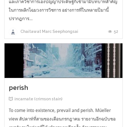
และภาควิชาการเองปัญญาประดิษฐ์ก็เข้ามามีบทบาทสำคัญ
ในการผลิกโฉมวงการวิชการ อย่างการที่ในหลายปีมานี้
ปรากฏการ...
52
Chaitawat Marc Seephongsai
perish
incarnate (crimson stain)
To come into existence, prevail and perish. Müeller
view สัปดาห์ที่สามของเดือนกรกฎาคม รายงานอีกฉบับขอ