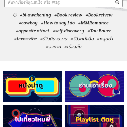
#bi-awakening
#Book review
#Bookreivew
#cowboy
#How to say I do
#MMRomance
#opposite attact
#self-discovery
#Tau Bauer
#texas vibe
#รีวิวนิยายวาย
#รีวิวหนังสือ
#หลุมดำ
#อวกาศ
#เรื่องสั้น