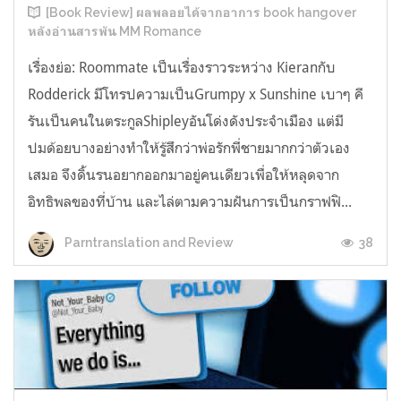
[Book Review] ผลพลอยได้จากอาการ book hangover
หลังอ่านสารพัน MM Romance
เรื่องย่อ: Roommate เป็นเรื่องราวระหว่าง Kieranกับ
Rodderick มีโทรปความเป็นGrumpy x Sunshine เบาๆ คี
รันเป็นคนในตระกูลShipleyอันโด่งดังประจำเมือง แต่มี
ปมด้อยบางอย่างทำให้รู้สึกว่าพ่อรักพี่ชายมากกว่าตัวเอง
เสมอ จึงดิ้นรนอยากออกมาอยู่คนเดียวเพื่อให้หลุดจาก
อิทธิพลของที่บ้าน และไล่ตามความฝันการเป็นกราฟฟิ...
38
Parntranslation and Review