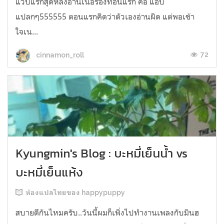
แวบแรกสุดหลังอ่านเนื้อร้องท่อนแรก คือ แอบ
แปลกๆ555555 ตอนแรกคิดว่าตัวเองอ่านผิด แต่พอเข้า
ใจเน...
72
cinnamon_roll
Kyungmin's Blog : บะหมี่เย็นน้ำ vs
บะหมี่เย็นแห้ง
ห้องแปลไทยของ happypuppy
สบายดีกันไหมครับ..วันนี้ผมก็เพิ่งไปทำงานเพลงกับมินฮ