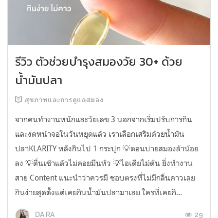
รีวิว ตัวช่วยบำรุงสมองวัย 30+ ด้วย
น้ำมันปลา
สุขภาพและการดูแลสมอง
จากคนทำงานหนักและวัยเลข 3 นอกจากเริ่มปรับการกิน
และงดหน้าจอในวันหยุดแล้ว เราเลือกเสริมด้วยน้ำมัน
ปลาKLARITY หลังกินไป 1 กระปุก 💡ตอนบ่ายสมองล้าน้อย
ลง 💡ตื่นเช้าแล้วไม่ค่อยมึนหัว 💡ไอเดียไม่ตัน ยิ่งทำงาน
สาย Content แนะนำว่าควรมี ชอบตรงที่ไม่มีกลิ่นคาวเลย
กินง่ายสุดตั้งแต่เคยกินน้ำมันปลามาเลย ใครที่เคยกิ...
29
DA RA