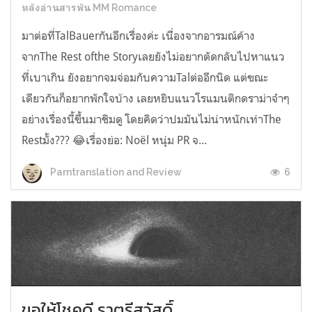
หลังอ่านสารพัน MM Romance
มาต่อที่TalBauerกันอีกเรื่องค่ะ เนื่องจากอารมณ์ค้าง
จากThe Rest ofthe Storyเลยยังไม่อยากตัดกลับไปหาแนว
ที่เบาเกิน ยังอยากจมจ่อมกับความTalต่ออีกนิด แต่ขณะ
เดียวกันก็อยากพักใจบ้าง เลยหยิบแนวโรแมนติกดราม่าจ๋าๆ
อย่างเรื่องนี้ขึ้นมาชิมดู โดยคิดว่าปมมันไม่น่าหนักเท่าThe
Restมั้ง??? 😂เรื่องย่อ: Noël หนุ่ม PR จ...
6
Parntranslation and Review
ขอให้โชคดี ราตรีสวัสดิ์