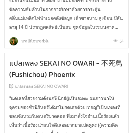
งมอร์แกนโผล่มาที่โต๊ะทำงานผมอีกครั้ง อักษรรายงาน
ข้อความลับด้านในจากการรักษาด้วยการกระตุ้น
คลื่นแม่เหล็กไฟฟ้าเผยคลังข้อมูล เด็กชายนาม ลูเซียน บีสัน
อายุ 14 ปี ปรากฏผลลัพธ์เป็นลบ ชุดข้อมูลในระบบคาด...
51
wallflowerblu
แปลเพลง SEKAI NO OWARI - 不死鳥
(Fushichou) Phoenix
แปลเพลง SEKAI NO OWARI
"แด่เธอที่สวยงามดั่งนกฟินิกส์ผู้เป็นอมตะ ผมภาวนาให้
จุดจบของชั่วนิรันดร์ได้มาโปรดเธอด้วยเทอญ"เป็นเพลงที่
ชอบจังหวะกับดนตรีมาตลอด พึ่งมาตั้งใจอ่านเนื้อร้องแล้ว
เห็นว่าเนื้อร้องน่าสนใจดีเลยอยากมาแปลดูค่ะ ((ความคิด