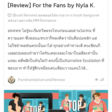
[Review] For the Fans by Nyla K.
[Book Review] ผลพลอยได้จากอาการ book hangover
หลังอ่านสารพัน MM Romance
อหหหห ไม่รู้จะเริ่มหวีดตรงไหนก่อนเลยอ่านSarina ที่
ความแตก ซึ่งตอนแรกเราก็หลงคิดว่านั่นคือปมหลัก แต่
ไม่ใช่จ้าพอพ้นตรงนั้นมาได้ ทุกอย่างทำท่าจะดี คนเขียนก็
เฉลยปมตอนท้ายว่าไครันเคยเจออะไรมาในอดีตเท่านั้น
แหละ คดีพลิกในทันใด!!! ตรงนี้เป็นNarrative Escalation ที่
ชอบมาก ทำให้รู้สึกเหมือนคนเขียนวางแผนไว้ตั...
48
Parntranslation and Review