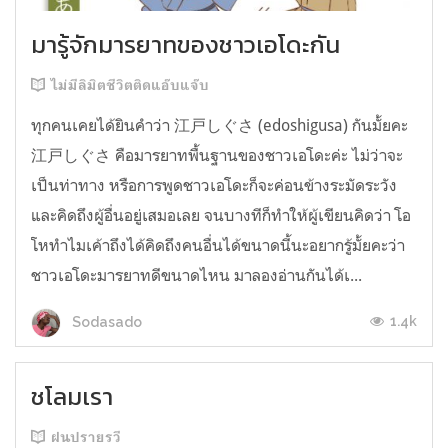
มารู้จักมารยาทของชาวเอโดะกัน
ไม่มีลิมิตชีวิตติดแอ๊บแจ๊บ
ทุกคนเคยได้ยินคำว่า 江戸しぐさ (edoshigusa) กันมั้ยคะ
江戸しぐさ คือมารยาทพื้นฐานของชาวเอโดะค่ะ ไม่ว่าจะ
เป็นท่าทาง หรือการพูดชาวเอโดะก็จะค่อนข้างระมัดระวัง
และคิดถึงผู้อื่นอยู่เสมอเลย จนบางทีก็ทำให้ผู้เขียนคิดว่า โอ
โหทำไมเค้าถึงได้คิดถึงคนอื่นได้ขนาดนี้นะอยากรู้มั้ยคะว่า
ชาวเอโดะมารยาทดีขนาดไหน มาลองอ่านกันได้เ...
1.4k
Sodasado
ชโลมเรา
ฝนปรายรวี