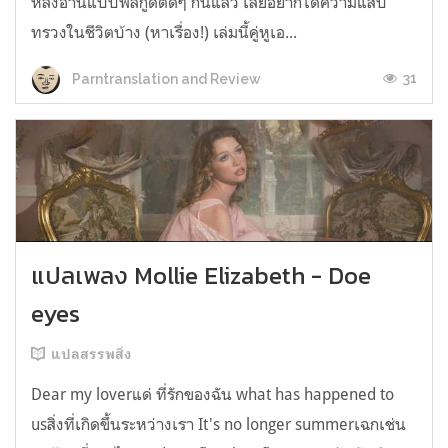
หลังอ่านแบบฟีลกู้ดติดๆ กันแล้ว เลยอยากได้ความแสบ
ทรวงในชีวิตบ้าง (หาเรื่อง!) เล่มนี้คู่หูเอ...
31
Parntranslation and Review
แปลเพลง Mollie Elizabeth - Doe
eyes
แปลสรรพสิ่ง
Dear my loverแด่ ที่รักของฉัน what has happened to
usสิ่งที่เกิดขึ้นระหว่างเรา It's no longer summerเฉกเช่น