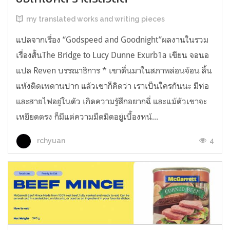
my translated works and writing pieces
แปลจากเรื่อง “Godspeed and Goodnight”ผลงานในรวม
เรื่องสั้นThe Bridge to Lucy Dunne Exurb1a เขียน จอนอ
แปล Reven บรรณาธิการ * เขาตื่นมาในสภาพล่อนจ้อน ลิ้น
แห้งติดเพดานปาก แล้วเขาก็คิดว่า เราเป็นใครกันนะ มีท่อ
และสายไฟอยู่ในตัว เกิดความรู้สึกอยากฉี่ และแม้ตัวเขาจะ
เหยียดตรง ก็มีแต่ความมืดมิดอยู่เบื้องหน้...
4
rchyuan