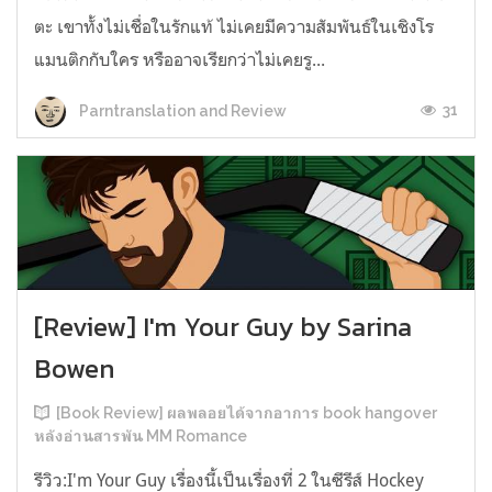
ตะ เขาทั้งไม่เชื่อในรักแท้ ไม่เคยมีความสัมพันธ์ในเชิงโร
แมนติกกับใคร หรืออาจเรียกว่าไม่เคยรู...
31
Parntranslation and Review
[Review] I'm Your Guy by Sarina
Bowen
[Book Review] ผลพลอยได้จากอาการ book hangover
หลังอ่านสารพัน MM Romance
รีวิว:I'm Your Guy เรื่องนี้เป็นเรื่องที่ 2 ในซีรีส์ Hockey