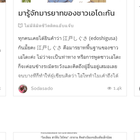
มารู้จักมารยาทของชาวเอโดะกัน
ไม่มีลิมิตชีวิตติดแอ๊บแจ๊บ
ทุกคนเคยได้ยินคำว่า 江戸しぐさ (edoshigusa)
กันมั้ยคะ 江戸しぐさ คือมารยาทพื้นฐานของชาว
า
เอโดะค่ะ ไม่ว่าจะเป็นท่าทาง หรือการพูดชาวเอโดะ
ก็จะค่อนข้างระมัดระวังและคิดถึงผู้อื่นอยู่เสมอเลย
จนบางทีก็ทำให้ผู้เขียนคิดว่า โอโหทำไมเค้าถึงได้
คิดถึงคนอื่นได้ขนาดนี้นะอยากรู้มั้ยคะว่าชาวเอโดะ
k
1.4k
Sodasado
มารยาทดีขนาดไหน มาลองอ่านกันได้เ...