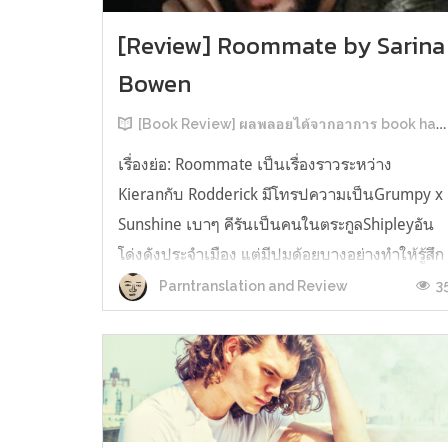
[Review] Roommate by Sarina
Bowen
[Book Review] ผลพลอยได้จากอาการ book hangover หลังอ่านสารพัน MM Romance
เรื่องย่อ: Roommate เป็นเรื่องราวระหว่าง
Kieranกับ Rodderick มีโทรปความเป็นGrumpy x
Sunshine เบาๆ คีรันเป็นคนในตระกูลShipleyอัน
โด่งดังประจำเมือง แต่มีปมด้อยบางอย่างทำให้รู้สึก
ว่าพ่อรักพี่ชายมากกว่าตัวเองเสมอ จึงดิ้นรนอยาก
3
Parntranslation and Review
ออกมาอยู่คนเดียวเพื่อให้หลุดจากอิทธิพลของที่
บ้าน และไล่ตามความฝันการเป็นกราฟฟิ...