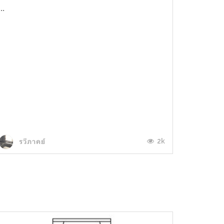
...
2k
รวีภาคย์