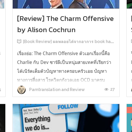
[Review] The Charm Offensive
by Alison Cochrun
[Book Review] ผลพลอยได้จากอาการ book hangover หลังอ่านสารพัน MM Romance
3
เรื่องย่อ: The Charm Offensive ตัวเอกเรื่องนี้คือ
Charlie กับ Dev ชาร์ลีเป็นหนุ่มสายเทคที่เรียกว่า
ได้เนิร์ดเต็มตัวปัญหาทางครอบครัวเอย ปัญหา
ทางการสื่อสาร โรควิตกกังวลเอย OCD มาครบ
เรียกได้ว่าครบองค์ประกอบความโอตะ เขาทั้งไม่
5
27
Parntranslation and Review
เชื่อในรักแท้ ไม่เคยมีความสัมพันธ์ในเชิงโรแมนติก
กับใคร หรืออาจเรียกว่าไม่เคยรู...