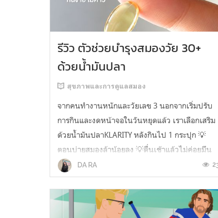
รีวิว ตัวช่วยบำรุงสมองวัย 30+
ด้วยน้ำมันปลา
สุขภาพและการดูแลสมอง
จากคนทำงานหนักและวัยเลข 3 นอกจากเริ่มปรับ
การกินและงดหน้าจอในวันหยุดแล้ว เราเลือกเสริม
ด้วยน้ำมันปลาKLARITY หลังกินไป 1 กระปุก 💡
ตอนบ่ายสมองล้าน้อยลง 💡ตื่นเช้าแล้วไม่ค่อยมึน
หัว 💡ไอเดียไม่ตัน ยิ่งทำงานสาย Content แนะนำ
2
DA RA
ว่าควรมี ชอบตรงที่ไม่มีกลิ่นคาวเลย กินง่ายสุด
ตั้งแต่เคยกินน้ำมันปลามาเลย ใครที่เคยกิ...