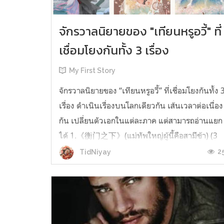
จักรวาลนิยายของ "เทียนหรูอวี้" ที่
เชื่อมโยงกันทั้ง 3 เรื่อง
My First Story
จักรวาลนิยายของ “เทียนหรูอวี้” ที่เชื่อมโยงกันทั้ง 
เรื่อง ดำเนินเรื่องบนโลกเดียวกัน เส้นเวลาต่อเนื่อง
กัน เปลี่ยนตัวเอกในแต่ละภาค แต่สามารถอ่านแยก
ได้ 1.《衡门之下》(แม่ทัพใหญ่ผู้นี้คือสามีข้า) (3
เล่มจบ) เป็นเรื่องที่เกิดก่อน เล่าเรื่องของ ฝูถิง กับ
2
TidNiyay
หลี่ชีฉือ ที่ต้องแต่งงานกันก่อนจะใช้ชีวิตห่างไกล
กัน...