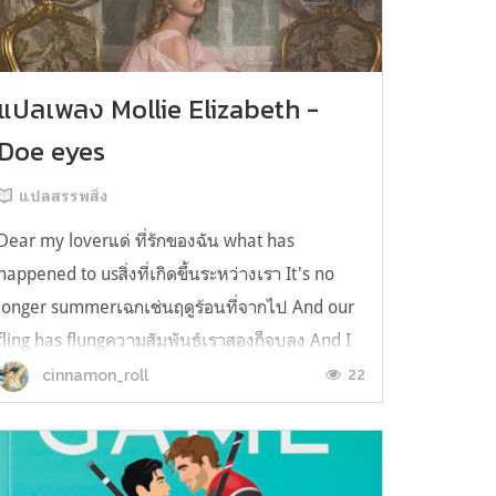
แปลเพลง Mollie Elizabeth -
Doe eyes
แปลสรรพสิ่ง
Dear my loverแด่ ที่รักของฉัน what has
happened to usสิ่งที่เกิดขึ้นระหว่างเรา It's no
longer summerเฉกเช่นฤดูร้อนที่จากไป And our
fling has flungความสัมพันธ์เราสองก็จบลง And I
still spin your recordsแต่ฉันยังเล่นเพลงโปรดของ
22
cinnamon_roll
คุณบนแผ่นเสียงไวนิล And You still feel like
homeในใจฉัน ตัวตนคุณก็ยังอบอ...