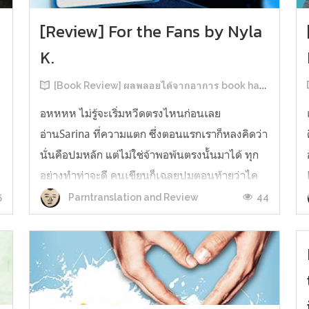
[Review] For the Fans by Nyla
K.
[Book Review] ผลพลอยได้จากอาการ book hangover หลังอ่านสารพัน MM Romance
อหหหห ไม่รู้จะเริ่มหวีดตรงไหนก่อนเลย
อ่านSarina ที่ความแตก ซึ่งตอนแรกเราก็หลงคิดว่า
นั่นคือปมหลัก แต่ไม่ใช่จ้าพอพ้นตรงนั้นมาได้ ทุก
อย่างทำท่าจะดี คนเขียนก็เฉลยปมตอนท้ายว่าไค
รันเคยเจออะไรมาในอดีตเท่านั้นแหละ คดีพลิกใน
5
44
Parntranslation and Review
ทันใด!!! ตรงนี้เป็นNarrative Escalation ที่ชอบ
มาก ทำให้รู้สึกเหมือนคนเขียนวางแผนไว้ตั...