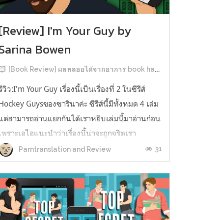
[Review] I'm Your Guy by
Sarina Bowen
[Book Review] ผลพลอยได้จากอาการ book hangover หลังอ่านสารพัน MM Romance
รีวิว:I'm Your Guy เรื่องนี้เป็นเรื่องที่ 2 ในซีรีส์
Hockey Guysของซารินาค่ะ ซีรีส์นี้มีทั้งหมด 4 เล่ม
แต่สามารถอ่านแยกกันได้เราหยิบเล่มนี้มาอ่านก่อน
เพราะเอไอแนะนำว่าเรื่องนี้น่าจะถูกจริตเรา
มากกว่า555 เรื่องนี้เป็นเรื่องราวของ TOMMASO
31
Parntranslation and Review
นักกีฬาฮอกกี้ NHL กับ Carter มัณฑนากรมือฉมัง
ทอมมาโซเพิ่งโดนเทร...