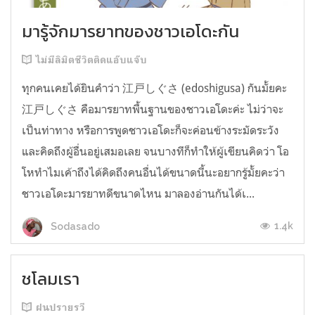
มารู้จักมารยาทของชาวเอโดะกัน
ไม่มีลิมิตชีวิตติดแอ๊บแจ๊บ
ทุกคนเคยได้ยินคำว่า 江戸しぐさ (edoshigusa) กันมั้ยคะ
江戸しぐさ คือมารยาทพื้นฐานของชาวเอโดะค่ะ ไม่ว่าจะ
เป็นท่าทาง หรือการพูดชาวเอโดะก็จะค่อนข้างระมัดระวัง
และคิดถึงผู้อื่นอยู่เสมอเลย จนบางทีก็ทำให้ผู้เขียนคิดว่า โอ
โหทำไมเค้าถึงได้คิดถึงคนอื่นได้ขนาดนี้นะอยากรู้มั้ยคะว่า
ชาวเอโดะมารยาทดีขนาดไหน มาลองอ่านกันได้เ...
1.4k
Sodasado
ชโลมเรา
ฝนปรายรวี