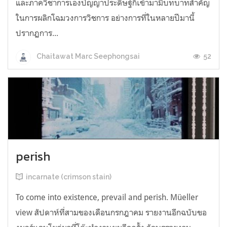
และภาควิชาการเองปัญญาประดิษฐ์ก็เข้ามามีบทบาทสำคัญ
ในการผลิกโฉมวงการวิชการ อย่างการที่ในหลายปีมานี้
ปรากฏการ...
52
Chaitawat Marc Seephongsai
perish
incarnate (crimson stain)
To come into existence, prevail and perish. Müeller
view สัปดาห์ที่สามของเดือนกรกฎาคม รายงานอีกฉบับขอ