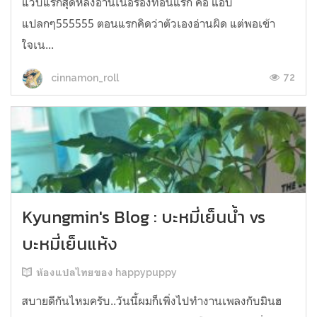
แวบแรกสุดหลังอ่านเนื้อร้องท่อนแรก คือ แอบ
แปลกๆ555555 ตอนแรกคิดว่าตัวเองอ่านผิด แต่พอเข้า
ใจเน...
72
cinnamon_roll
Kyungmin's Blog : บะหมี่เย็นน้ำ vs
บะหมี่เย็นแห้ง
ห้องแปลไทยของ happypuppy
สบายดีกันไหมครับ..วันนี้ผมก็เพิ่งไปทำงานเพลงกับมินฮ