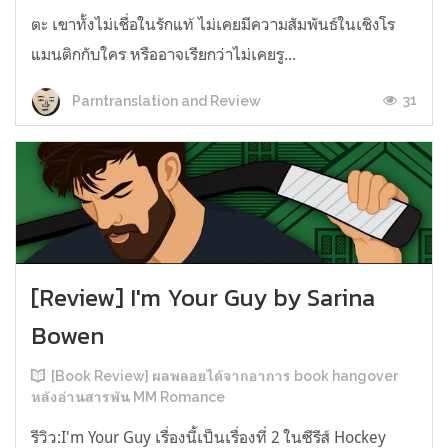
ตะ เขาทั้งไม่เชื่อในรักแท้ ไม่เคยมีความสัมพันธ์ในเชิงโร
แมนติกกับใคร หรืออาจเรียกว่าไม่เคยรู...
31
Parntranslation and Review
[Review] I'm Your Guy by Sarina
Bowen
[Book Review] ผลพลอยได้จากอาการ book hangover
หลังอ่านสารพัน MM Romance
รีวิว:I'm Your Guy เรื่องนี้เป็นเรื่องที่ 2 ในซีรีส์ Hockey