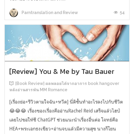
54
Parntranslation and Review
[Review] You & Me by Tau Bauer
[Book Review] ผลพลอยได้จากอาการ book hangover
หลังอ่านสารพัน MM Romance
[เรื่องย่อ+รีวิวตามใจฉัน+หวีด] นี่ดิชั้นทำอะไรลงไปกับชีวิต
😂😂😂 เรื่องของเรื่องคืออ่านRachel Reid เสร็จแล้วไฮป์
เลยไปขอให้ชี ChatGPT ช่วยแนะนำเรื่องอื่นต่อ โจทย์คือ
HEA+พระเอกธงเขียว+อ่านจบแล้วมีความสุข นางก็โยน