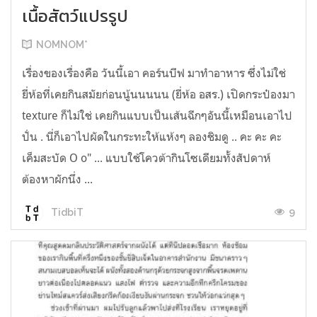
เนื้อสัตว์แปรรูป
NOMNOM*
เรื่องของเรื่องคือ วันนี้เอา คอร์นบีฟ มาทำอาหาร ซึ่งไม่ใช่
ยี่ห้อที่เคยกินสมัยก่อนนู้นนนนน (ยี่ห้อ อสร.) เปิดกระป๋องมา
texture ก็ไม่ใช่ เคยกินแบบเป็นเส้นฉีกๆอันนี้เหมือนเอาไป
ปั่น . นี่ก็เอาไปผัดในกระทะให้แห้งๆ ลองชิมดู .. คะ คะ คะ
เค็มสะบัด O o" ... แบบใช้โควต้ากินโซเดียมทั้งสัปดาห์
ต้องหาผักนึ่ง ...
9
TidbiT