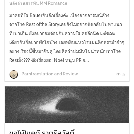
หลังอ่านสารพัน MM Romance
มาต่อที่TalBauerกันอีกเรื่องค่ะ เนื่องจากอารมณ์ค้าง
จากThe Rest ofthe Storyเลยยังไม่อยากตัดกลับไปหาแนว
ที่เบาเกิน ยังอยากจมจ่อมกับความTalต่ออีกนิด แต่ขณะ
เดียวกันก็อยากพักใจบ้าง เลยหยิบแนวโรแมนติกดราม่าจ๋าๆ
อย่างเรื่องนี้ขึ้นมาชิมดู โดยคิดว่าปมมันไม่น่าหนักเท่าThe
Restมั้ง??? 😂เรื่องย่อ: Noël หนุ่ม PR จ...
5
Parntranslation and Review
ขอให้โชคดี ราตรีสวัสดิ์