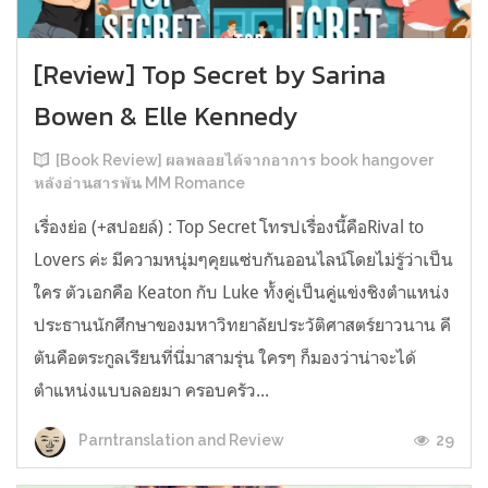
[Review] Top Secret by Sarina
Bowen & Elle Kennedy
[Book Review] ผลพลอยได้จากอาการ book hangover
หลังอ่านสารพัน MM Romance
เรื่องย่อ (+สปอยล์) : Top Secret โทรปเรื่องนี้คือRival to
Lovers ค่ะ มีความหนุ่มๆคุยแซ่บกันออนไลน์โดยไม่รู้ว่าเป็น
ใคร ตัวเอกคือ Keaton กับ Luke ทั้งคู่เป็นคู่แข่งชิงตำแหน่ง
ประธานนักศึกษาของมหาวิทยาลัยประวัติศาสตร์ยาวนาน คี
ตันคือตระกูลเรียนที่นี่มาสามรุ่น ใครๆ ก็มองว่าน่าจะได้
ตำแหน่งแบบลอยมา ครอบครัว...
29
Parntranslation and Review