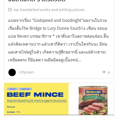
my translated works and writing pieces
แปลจากเรื่อง “Godspeed and Goodnight”ผลงานในรวม
เรื่องสั้นThe Bridge to Lucy Dunne Exurb1a เขียน จอนอ
แปล Reven บรรณาธิการ * เขาตื่นมาในสภาพล่อนจ้อน ลิ้น
แห้งติดเพดานปาก แล้วเขาก็คิดว่า เราเป็นใครกันนะ มีท่อ
และสายไฟอยู่ในตัว เกิดความรู้สึกอยากฉี่ และแม้ตัวเขาจะ
เหยียดตรง ก็มีแต่ความมืดมิดอยู่เบื้องหน้...
4
rchyuan