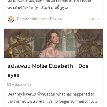
หลังอ่านแบบฟีลกู้ดติดๆ กันแล้ว เลยอยากได้ความแสบ
ทรวงในชีวิตบ้าง (หาเรื่อง!) เล่มนี้คู่หูเอ...
30
Parntranslation and Review
แปลเพลง Mollie Elizabeth - Doe
eyes
แปลสรรพสิ่ง
Dear my loverแด่ ที่รักของฉัน what has happened to
usสิ่งที่เกิดขึ้นระหว่างเรา It's no longer summerเฉกเช่น