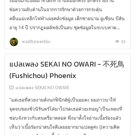
งมอร์แกนโผล่มาที่โต๊ะทำงานผมอีกครั้ง อักษรรายงาน
ข้อความลับด้านในจากการรักษาด้วยการกระตุ้น
คลื่นแม่เหล็กไฟฟ้าเผยคลังข้อมูล เด็กชายนาม ลูเซียน บีสัน
อายุ 14 ปี ปรากฏผลลัพธ์เป็นลบ ชุดข้อมูลในระบบคาด...
51
wallflowerblu
แปลเพลง SEKAI NO OWARI - 不死鳥
(Fushichou) Phoenix
แปลเพลง SEKAI NO OWARI
"แด่เธอที่สวยงามดั่งนกฟินิกส์ผู้เป็นอมตะ ผมภาวนาให้
จุดจบของชั่วนิรันดร์ได้มาโปรดเธอด้วยเทอญ"เป็นเพลงที่
ชอบจังหวะกับดนตรีมาตลอด พึ่งมาตั้งใจอ่านเนื้อร้องแล้ว
เห็นว่าเนื้อร้องน่าสนใจดีเลยอยากมาแปลดูค่ะ ((ความคิด