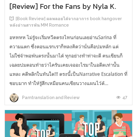
[Review] For the Fans by Nyla K.
[Book Review] ผลพลอยได้จากอาการ book hangover
หลังอ่านสารพัน MM Romance
อหหหห ไม่รู้จะเริ่มหวีดตรงไหนก่อนเลยอ่านSarina ที่
ความแตก ซึ่งตอนแรกเราก็หลงคิดว่านั่นคือปมหลัก แต่
ไม่ใช่จ้าพอพ้นตรงนั้นมาได้ ทุกอย่างทำท่าจะดี คนเขียนก็
เฉลยปมตอนท้ายว่าไครันเคยเจออะไรมาในอดีตเท่านั้น
แหละ คดีพลิกในทันใด!!! ตรงนี้เป็นNarrative Escalation ที่
ชอบมาก ทำให้รู้สึกเหมือนคนเขียนวางแผนไว้ตั...
47
Parntranslation and Review