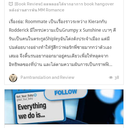
[Book Review] ผลพลอยได้จากอาการ book hangover
หลังอ่านสารพัน MM Romance
เรื่องย่อ: Roommate เป็นเรื่องราวระหว่าง Kieranกับ
Rodderick มีโทรปความเป็นGrumpy x Sunshine เบาๆ คี
รันเป็นคนในตระกูลShipleyอันโด่งดังประจำเมือง แต่มี
ปมด้อยบางอย่างทำให้รู้สึกว่าพ่อรักพี่ชายมากกว่าตัวเอง
เสมอ จึงดิ้นรนอยากออกมาอยู่คนเดียวเพื่อให้หลุดจาก
อิทธิพลของที่บ้าน และไล่ตามความฝันการเป็นกราฟฟิ...
38
Parntranslation and Review