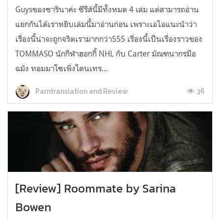
Guysของซารินาค่ะ ซีรีส์นี้มีทั้งหมด 4 เล่ม แต่สามารถอ่าน
แยกกันได้เราหยิบเล่มนี้มาอ่านก่อน เพราะเอไอแนะนำว่า
เรื่องนี้น่าจะถูกจริตเรามากกว่า555 เรื่องนี้เป็นเรื่องราวของ
TOMMASO นักกีฬาฮอกกี้ NHL กับ Carter มัณฑนากรมือ
ฉมัง ทอมมาโซเพิ่งโดนเทร...
36
Parntranslation and Review
[Review] Roommate by Sarina
Bowen