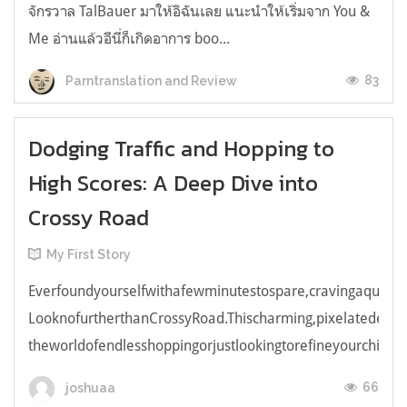
จักรวาล TalBauer มาให้อิฉันเลย แนะนำให้เริ่มจาก You &
Me อ่านแล้วอีนี่ก็เกิดอาการ boo...
83
Parntranslation and Review
Dodging Traffic and Hopping to
High Scores: A Deep Dive into
Crossy Road
My First Story
Everfoundyourselfwithafewminutestospare,cravingaquick,e
LooknofurtherthanCrossyRoad.Thischarming,pixelatedendl
theworldofendlesshoppingorjustlookingtorefineyourchicken
66
joshuaa