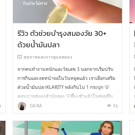
รีวิว ตัวช่วยบำรุงสมองวัย 30+
ด้วยน้ำมันปลา
สุขภาพและการดูแลสมอง
จากคนทำงานหนักและวัยเลข 3 นอกจากเริ่มปรับ
การกินและงดหน้าจอในวันหยุดแล้ว เราเลือกเสริม
ด้วยน้ำมันปลาKLARITY หลังกินไป 1 กระปุก 💡
ตอนบ่ายสมองล้าน้อยลง 💡ตื่นเช้าแล้วไม่ค่อยมึน
หัว 💡ไอเดียไม่ตัน ยิ่งทำงานสาย Content แนะนำ
9
23
DA RA
ว่าควรมี ชอบตรงที่ไม่มีกลิ่นคาวเลย กินง่ายสุด
ตั้งแต่เคยกินน้ำมันปลามาเลย ใครที่เคยกิ...