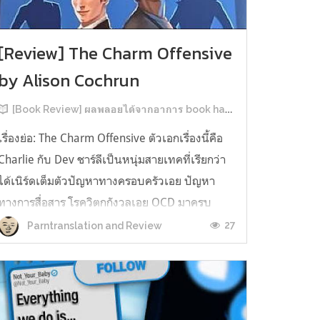
[Review] The Charm Offensive
by Alison Cochrun
[Book Review] ผลพลอยได้จากอาการ book hangover หลังอ่านสารพัน MM Romance
เรื่องย่อ: The Charm Offensive ตัวเอกเรื่องนี้คือ
Charlie กับ Dev ชาร์ลีเป็นหนุ่มสายเทคที่เรียกว่า
ได้เนิร์ดเต็มตัวปัญหาทางครอบครัวเอย ปัญหา
ทางการสื่อสาร โรควิตกกังวลเอย OCD มาครบ
เรียกได้ว่าครบองค์ประกอบความโอตะ เขาทั้งไม่
27
Parntranslation and Review
เชื่อในรักแท้ ไม่เคยมีความสัมพันธ์ในเชิงโรแมนติก
กับใคร หรืออาจเรียกว่าไม่เคยรู...