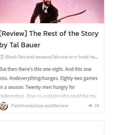
[Review] The Rest of the Story
by Tal Bauer
[Book Review] ผลพลอยได้จากอาการ book hangover หลังอ่านสารพัน MM Romance
But then there’s this one night. And this one
kiss. Andeverythingchanges. Eighty-two games
in a season. Twenty men hungry for
redemption. One co-captain who could be my
forever. This is the rest of the story. หลังอ่าน
26
Parntranslation and Review
แบบฟีลกู้ดติดๆ กันแล้ว เลยอยากได้ความแสบ
ทรวงในชีวิตบ้าง (หาเรื่อง!) เล่มนี้คู่หูเอ...