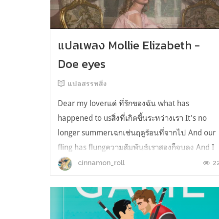
แปลเพลง Mollie Elizabeth -
Doe eyes
แปลสรรพสิ่ง
Dear my loverแด่ ที่รักของฉัน what has
happened to usสิ่งที่เกิดขึ้นระหว่างเรา It's no
longer summerเฉกเช่นฤดูร้อนที่จากไป And our
fling has flungความสัมพันธ์เราสองก็จบลง And I
still spin your recordsแต่ฉันยังเล่นเพลงโปรดขอ
2
cinnamon_roll
คุณบนแผ่นเสียงไวนิล And You still feel like
homeในใจฉัน ตัวตนคุณก็ยังอบอ...