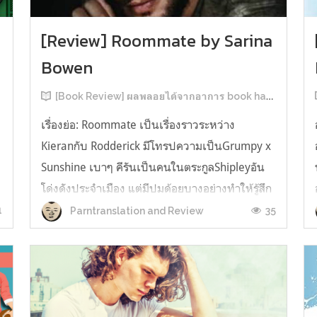
[Review] Roommate by Sarina
Bowen
[Book Review] ผลพลอยได้จากอาการ book hangover หลังอ่านสารพัน MM Romance
เรื่องย่อ: Roommate เป็นเรื่องราวระหว่าง
Kieranกับ Rodderick มีโทรปความเป็นGrumpy x
น
Sunshine เบาๆ คีรันเป็นคนในตระกูลShipleyอัน
โด่งดังประจำเมือง แต่มีปมด้อยบางอย่างทำให้รู้สึก
ว่าพ่อรักพี่ชายมากกว่าตัวเองเสมอ จึงดิ้นรนอยาก
1
35
Parntranslation and Review
ออกมาอยู่คนเดียวเพื่อให้หลุดจากอิทธิพลของที่
บ้าน และไล่ตามความฝันการเป็นกราฟฟิ...