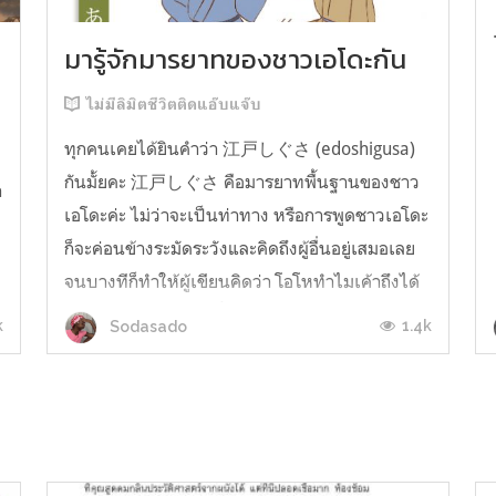
มารู้จักมารยาทของชาวเอโดะกัน
ไม่มีลิมิตชีวิตติดแอ๊บแจ๊บ
ทุกคนเคยได้ยินคำว่า 江戸しぐさ (edoshigusa)
กันมั้ยคะ 江戸しぐさ คือมารยาทพื้นฐานของชาว
า
เอโดะค่ะ ไม่ว่าจะเป็นท่าทาง หรือการพูดชาวเอโดะ
ก็จะค่อนข้างระมัดระวังและคิดถึงผู้อื่นอยู่เสมอเลย
จนบางทีก็ทำให้ผู้เขียนคิดว่า โอโหทำไมเค้าถึงได้
คิดถึงคนอื่นได้ขนาดนี้นะอยากรู้มั้ยคะว่าชาวเอโดะ
k
1.4k
Sodasado
มารยาทดีขนาดไหน มาลองอ่านกันได้เ...