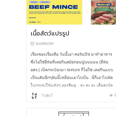
เนื้อสัตว์แปรรูป
NOMNOM*
เรื่องของเรื่องคือ วันนี้เอา คอร์นบีฟ มาทำอาหาร
ซึ่งไม่ใช่ยี่ห้อที่เคยกินสมัยก่อนนู้นนนนน (ยี่ห้อ
อสร.) เปิดกระป๋องมา texture ก็ไม่ใช่ เคยกินแบบ
เป็นเส้นฉีกๆอันนี้เหมือนเอาไปปั่น . นี่ก็เอาไปผัด
ในกระทะให้แห้งๆ ลองชิมดู .. คะ คะ คะ เค็มสะบัด
O o" ... แบบใช้โควต้ากินโซเดียมทั้งสัปดาห์
TidbiT
ต้องหาผักนึ่ง ...