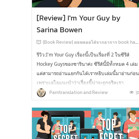
[Review] I'm Your Guy by
Sarina Bowen
[Book Review] ผลพลอยได้จากอาการ book hangover หลังอ่านสารพัน MM Romance
รีวิว:I'm Your Guy เรื่องนี้เป็นเรื่องที่ 2 ในซีรีส์
Hockey Guysของซารินาค่ะ ซีรีส์นี้มีทั้งหมด 4 เล่ม
แต่สามารถอ่านแยกกันได้เราหยิบเล่มนี้มาอ่านก่อ
เพราะเอไอแนะนำว่าเรื่องนี้น่าจะถูกจริตเรา
มากกว่า555 เรื่องนี้เป็นเรื่องราวของ TOMMASO
3
Parntranslation and Review
นักกีฬาฮอกกี้ NHL กับ Carter มัณฑนากรมือฉมัง
ทอมมาโซเพิ่งโดนเทร...