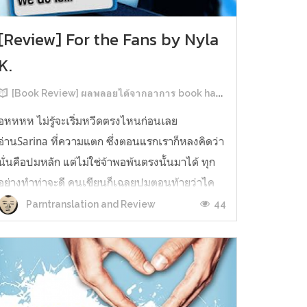
[Review] For the Fans by Nyla
K.
[Book Review] ผลพลอยได้จากอาการ book hangover หลังอ่านสารพัน MM Romance
อหหหห ไม่รู้จะเริ่มหวีดตรงไหนก่อนเลย
อ่านSarina ที่ความแตก ซึ่งตอนแรกเราก็หลงคิดว่า
นั่นคือปมหลัก แต่ไม่ใช่จ้าพอพ้นตรงนั้นมาได้ ทุก
อย่างทำท่าจะดี คนเขียนก็เฉลยปมตอนท้ายว่าไค
รันเคยเจออะไรมาในอดีตเท่านั้นแหละ คดีพลิกใน
44
Parntranslation and Review
ทันใด!!! ตรงนี้เป็นNarrative Escalation ที่ชอบ
มาก ทำให้รู้สึกเหมือนคนเขียนวางแผนไว้ตั...