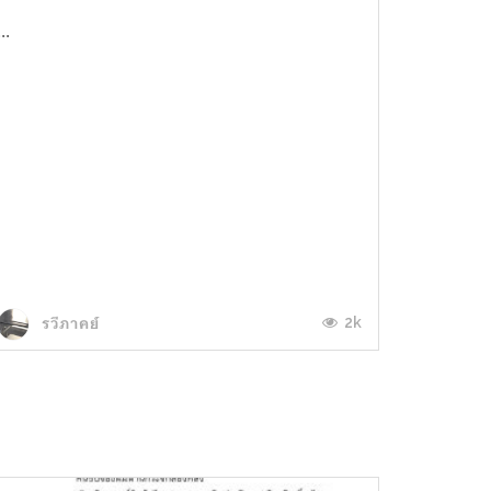
...
2k
รวีภาคย์