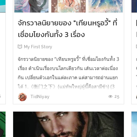
จักรวาลนิยายของ "เทียนหรูอวี้" ที่
เชื่อมโยงกันทั้ง 3 เรื่อง
My First Story
จักรวาลนิยายของ “เทียนหรูอวี้” ที่เชื่อมโยงกันทั้ง 3
เรื่อง ดำเนินเรื่องบนโลกเดียวกัน เส้นเวลาต่อเนื่อง
กัน เปลี่ยนตัวเอกในแต่ละภาค แต่สามารถอ่านแยก
ได้ 1.《衡门之下》(แม่ทัพใหญ่ผู้นี้คือสามีข้า) (3
เล่มจบ) เป็นเรื่องที่เกิดก่อน เล่าเรื่องของ ฝูถิง กับ
6
25
TidNiyay
หลี่ชีฉือ ที่ต้องแต่งงานกันก่อนจะใช้ชีวิตห่างไกล
กัน...