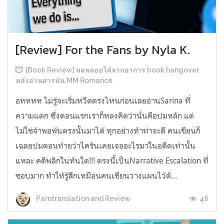
[Review] For the Fans by Nyla K.
[Book Review] ผลพลอยได้จากอาการ book hangover
หลังอ่านสารพัน MM Romance
อหหหห ไม่รู้จะเริ่มหวีดตรงไหนก่อนเลยอ่านSarina ที่
ความแตก ซึ่งตอนแรกเราก็หลงคิดว่านั่นคือปมหลัก แต่
ไม่ใช่จ้าพอพ้นตรงนั้นมาได้ ทุกอย่างทำท่าจะดี คนเขียนก็
เฉลยปมตอนท้ายว่าไครันเคยเจออะไรมาในอดีตเท่านั้น
แหละ คดีพลิกในทันใด!!! ตรงนี้เป็นNarrative Escalation ที่
ชอบมาก ทำให้รู้สึกเหมือนคนเขียนวางแผนไว้ตั...
46
Parntranslation and Review