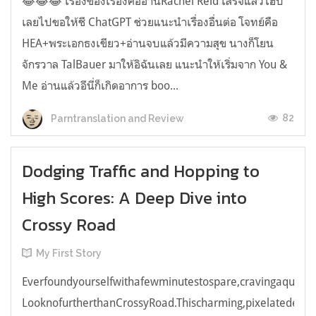
😂😂😂 เรื่องของเรื่องคืออ่านRachel Reid เสร็จแล้วไฮป์
เลยไปขอให้ชี ChatGPT ช่วยแนะนำเรื่องอื่นต่อ โจทย์คือ
HEA+พระเอกธงเขียว+อ่านจบแล้วมีความสุข นางก็โยน
จักรวาล TalBauer มาให้อิฉันเลย แนะนำให้เริ่มจาก You &
Me อ่านแล้วอีนี่ก็เกิดอาการ boo...
82
Parntranslation and Review
Dodging Traffic and Hopping to
High Scores: A Deep Dive into
Crossy Road
My First Story
Everfoundyourselfwithafewminutestospare,cravingaquick,e
LooknofurtherthanCrossyRoad.Thischarming,pixelatedendl