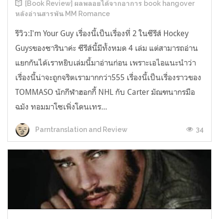
[Book Review] ผลพลอยได้จากอาการ book hangover
หลังอ่านสารพัน MM Romance
รีวิว:I'm Your Guy เรื่องนี้เป็นเรื่องที่ 2 ในซีรีส์ Hockey
Guysของซารินาค่ะ ซีรีส์นี้มีทั้งหมด 4 เล่ม แต่สามารถอ่าน
แยกกันได้เราหยิบเล่มนี้มาอ่านก่อน เพราะเอไอแนะนำว่า
เรื่องนี้น่าจะถูกจริตเรามากกว่า555 เรื่องนี้เป็นเรื่องราวของ
TOMMASO นักกีฬาฮอกกี้ NHL กับ Carter มัณฑนากรมือ
ฉมัง ทอมมาโซเพิ่งโดนเทร...
34
Parntranslation and Review