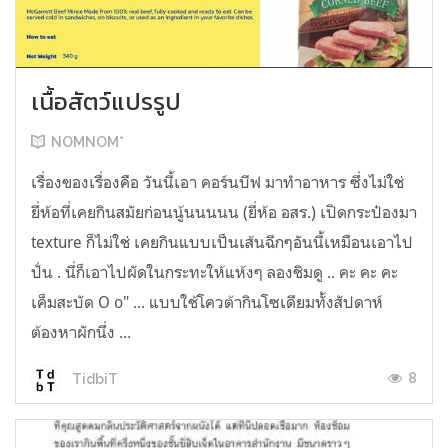
เนื้อสัตว์แปรรูป
NOMNOM*
เรื่องของเรื่องคือ วันนี้เอา คอร์นบีฟ มาทำอาหาร ซึ่งไม่ใช่
ยี่ห้อที่เคยกินสมัยก่อนนู้นนนนน (ยี่ห้อ อสร.) เปิดกระป๋องมา
texture ก็ไม่ใช่ เคยกินแบบเป็นเส้นฉีกๆอันนี้เหมือนเอาไป
ปั่น . นี่ก็เอาไปผัดในกระทะให้แห้งๆ ลองชิมดู .. คะ คะ คะ
เค็มสะบัด O o" ... แบบใช้โควต้ากินโซเดียมทั้งสัปดาห์
ต้องหาผักนึ่ง ...
8
TidbiT