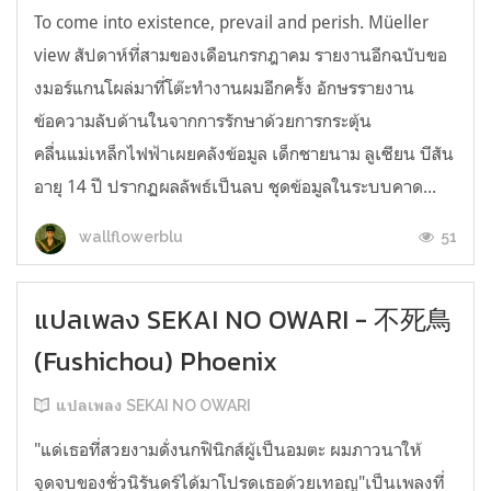
To come into existence, prevail and perish. Müeller
view สัปดาห์ที่สามของเดือนกรกฎาคม รายงานอีกฉบับขอ
งมอร์แกนโผล่มาที่โต๊ะทำงานผมอีกครั้ง อักษรรายงาน
ข้อความลับด้านในจากการรักษาด้วยการกระตุ้น
คลื่นแม่เหล็กไฟฟ้าเผยคลังข้อมูล เด็กชายนาม ลูเซียน บีสัน
อายุ 14 ปี ปรากฏผลลัพธ์เป็นลบ ชุดข้อมูลในระบบคาด...
51
wallflowerblu
แปลเพลง SEKAI NO OWARI - 不死鳥
(Fushichou) Phoenix
แปลเพลง SEKAI NO OWARI
"แด่เธอที่สวยงามดั่งนกฟินิกส์ผู้เป็นอมตะ ผมภาวนาให้
จุดจบของชั่วนิรันดร์ได้มาโปรดเธอด้วยเทอญ"เป็นเพลงที่