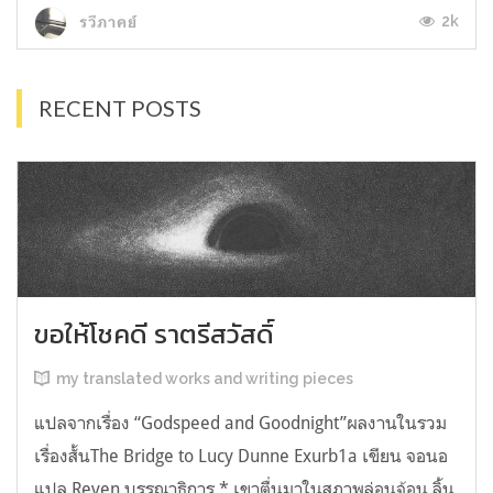
2k
รวีภาคย์
RECENT POSTS
ขอให้โชคดี ราตรีสวัสดิ์
my translated works and writing pieces
แปลจากเรื่อง “Godspeed and Goodnight”ผลงานในรวม
เรื่องสั้นThe Bridge to Lucy Dunne Exurb1a เขียน จอนอ
แปล Reven บรรณาธิการ * เขาตื่นมาในสภาพล่อนจ้อน ลิ้น