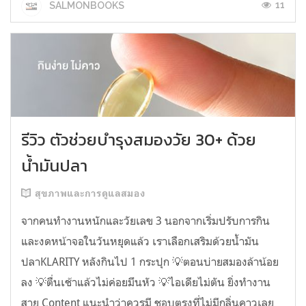
11
SALMONBOOKS
รีวิว ตัวช่วยบำรุงสมองวัย 30+ ด้วย
น้ำมันปลา
สุขภาพและการดูแลสมอง
จากคนทำงานหนักและวัยเลข 3 นอกจากเริ่มปรับการกิน
และงดหน้าจอในวันหยุดแล้ว เราเลือกเสริมด้วยน้ำมัน
ปลาKLARITY หลังกินไป 1 กระปุก 💡ตอนบ่ายสมองล้าน้อย
ลง 💡ตื่นเช้าแล้วไม่ค่อยมึนหัว 💡ไอเดียไม่ตัน ยิ่งทำงาน
สาย Content แนะนำว่าควรมี ชอบตรงที่ไม่มีกลิ่นคาวเลย