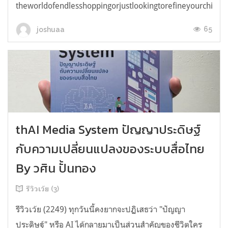
theworldofendlesshoppingorjustlookingtorefineyourchicken
65
joshuaa
thAI Media System ปัญญาประดิษฐ์
กับความเปลี่ยนแปลงของระบบสื่อไทย
By วศิน ปั้นทอง
รีวิวเว้ย (3)
รีวิวเว้ย (2249) ทุกวันนี้คงยากจะปฏิเสธว่า "ปัญญา
ประดิษฐ์" หรือ AI ได้กลายมาเป็นส่วนสำคัญของชีวิตใคร