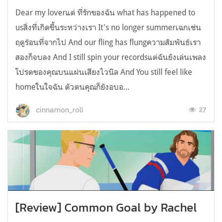
Dear my loverแด่ ที่รักของฉัน what has happened to
usสิ่งที่เกิดขึ้นระหว่างเรา It's no longer summerเฉกเช่น
ฤดูร้อนที่จากไป And our fling has flungความสัมพันธ์เรา
สองก็จบลง And I still spin your recordsแต่ฉันยังเล่นเพลง
โปรดของคุณบนแผ่นเสียงไวนิล And You still feel like
homeในใจฉัน ตัวตนคุณก็ยังอบอ...
27
cinnamon_roll
[Review] Common Goal by Rachel