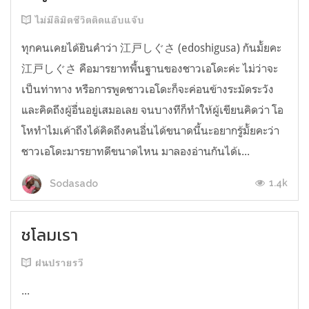
ไม่มีลิมิตชีวิตติดแอ๊บแจ๊บ
ทุกคนเคยได้ยินคำว่า 江戸しぐさ (edoshigusa) กันมั้ยคะ
江戸しぐさ คือมารยาทพื้นฐานของชาวเอโดะค่ะ ไม่ว่าจะ
เป็นท่าทาง หรือการพูดชาวเอโดะก็จะค่อนข้างระมัดระวัง
และคิดถึงผู้อื่นอยู่เสมอเลย จนบางทีก็ทำให้ผู้เขียนคิดว่า โอ
โหทำไมเค้าถึงได้คิดถึงคนอื่นได้ขนาดนี้นะอยากรู้มั้ยคะว่า
ชาวเอโดะมารยาทดีขนาดไหน มาลองอ่านกันได้เ...
1.4k
Sodasado
ชโลมเรา
ฝนปรายรวี
...