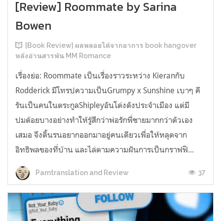
[Review] Roommate by Sarina
Bowen
[Book Review] ผลพลอยได้จากอาการ book hangover
หลังอ่านสารพัน MM Romance
เรื่องย่อ: Roommate เป็นเรื่องราวระหว่าง Kieranกับ
Rodderick มีโทรปความเป็นGrumpy x Sunshine เบาๆ คี
รันเป็นคนในตระกูลShipleyอันโด่งดังประจำเมือง แต่มี
ปมด้อยบางอย่างทำให้รู้สึกว่าพ่อรักพี่ชายมากกว่าตัวเอง
เสมอ จึงดิ้นรนอยากออกมาอยู่คนเดียวเพื่อให้หลุดจาก
อิทธิพลของที่บ้าน และไล่ตามความฝันการเป็นกราฟฟิ...
37
Parntranslation and Review