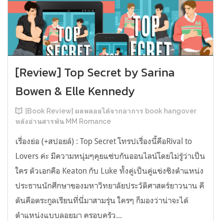
[Review] Top Secret by Sarina
Bowen & Elle Kennedy
[Book Review] ผลพลอยได้จากอาการ book hangover
หลังอ่านสารพัน MM Romance
เรื่องย่อ (+สปอยล์) : Top Secret โทรปเรื่องนี้คือRival to
Lovers ค่ะ มีความหนุ่มๆคุยแซ่บกันออนไลน์โดยไม่รู้ว่าเป็น
ใคร ตัวเอกคือ Keaton กับ Luke ทั้งคู่เป็นคู่แข่งชิงตำแหน่ง
ประธานนักศึกษาของมหาวิทยาลัยประวัติศาสตร์ยาวนาน คี
ตันคือตระกูลเรียนที่นี่มาสามรุ่น ใครๆ ก็มองว่าน่าจะได้
ตำแหน่งแบบลอยมา ครอบครัว...