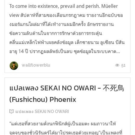
To come into existence, prevail and perish. Müeller
view สัปดาห์ที่สามของเดือนกรกฎาคม รายงานอีกฉบับขอ
งมอร์แกนโผล่มาที่โต๊ะทำงานผมอีกครั้ง อักษรรายงาน
ข้อความลับด้านในจากการรักษาด้วยการกระตุ้น
คลื่นแม่เหล็กไฟฟ้าเผยคลังข้อมูล เด็กชายนาม ลูเซียน บีสัน
อายุ 14 ปี ปรากฏผลลัพธ์เป็นลบ ชุดข้อมูลในระบบคาด...
51
wallflowerblu
แปลเพลง SEKAI NO OWARI - 不死鳥
(Fushichou) Phoenix
แปลเพลง SEKAI NO OWARI
"แด่เธอที่สวยงามดั่งนกฟินิกส์ผู้เป็นอมตะ ผมภาวนาให้
จุดจบของชั่วนิรันดร์ได้มาโปรดเธอด้วยเทอญ"เป็นเพลงที่