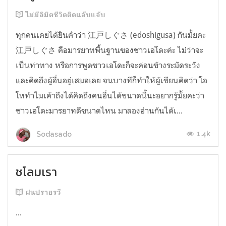
ไม่มีลิมิตชีวิตติดแอ๊บแจ๊บ
ทุกคนเคยได้ยินคำว่า 江戸しぐさ (edoshigusa) กันมั้ยคะ
江戸しぐさ คือมารยาทพื้นฐานของชาวเอโดะค่ะ ไม่ว่าจะ
เป็นท่าทาง หรือการพูดชาวเอโดะก็จะค่อนข้างระมัดระวัง
และคิดถึงผู้อื่นอยู่เสมอเลย จนบางทีก็ทำให้ผู้เขียนคิดว่า โอ
โหทำไมเค้าถึงได้คิดถึงคนอื่นได้ขนาดนี้นะอยากรู้มั้ยคะว่า
ชาวเอโดะมารยาทดีขนาดไหน มาลองอ่านกันได้เ...
1.4k
Sodasado
ชโลมเรา
ฝนปรายรวี
...