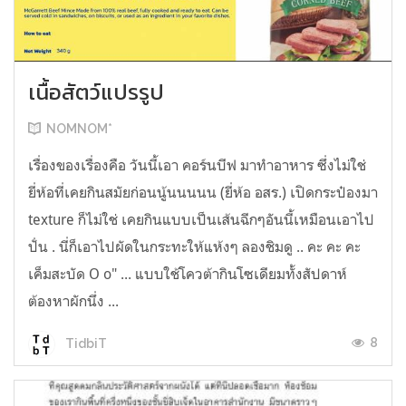
เนื้อสัตว์แปรรูป
NOMNOM*
เรื่องของเรื่องคือ วันนี้เอา คอร์นบีฟ มาทำอาหาร ซึ่งไม่ใช่
ยี่ห้อที่เคยกินสมัยก่อนนู้นนนนน (ยี่ห้อ อสร.) เปิดกระป๋องมา
texture ก็ไม่ใช่ เคยกินแบบเป็นเส้นฉีกๆอันนี้เหมือนเอาไป
ปั่น . นี่ก็เอาไปผัดในกระทะให้แห้งๆ ลองชิมดู .. คะ คะ คะ
เค็มสะบัด O o" ... แบบใช้โควต้ากินโซเดียมทั้งสัปดาห์
ต้องหาผักนึ่ง ...
8
TidbiT