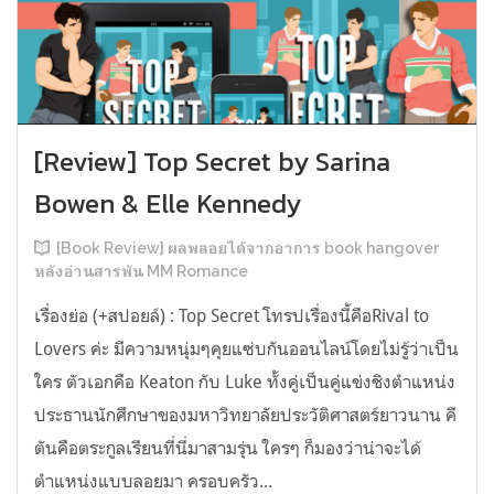
[Review] Top Secret by Sarina
Bowen & Elle Kennedy
[Book Review] ผลพลอยได้จากอาการ book hangover
หลังอ่านสารพัน MM Romance
เรื่องย่อ (+สปอยล์) : Top Secret โทรปเรื่องนี้คือRival to
Lovers ค่ะ มีความหนุ่มๆคุยแซ่บกันออนไลน์โดยไม่รู้ว่าเป็น
ใคร ตัวเอกคือ Keaton กับ Luke ทั้งคู่เป็นคู่แข่งชิงตำแหน่ง
ประธานนักศึกษาของมหาวิทยาลัยประวัติศาสตร์ยาวนาน คี
ตันคือตระกูลเรียนที่นี่มาสามรุ่น ใครๆ ก็มองว่าน่าจะได้
ตำแหน่งแบบลอยมา ครอบครัว...