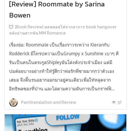
[Review] Roommate by Sarina
Bowen
[Book Review] ผลพลอยได้จากอาการ book hangover
หลังอ่านสารพัน MM Romance
เรื่องย่อ: Roommate เป็นเรื่องราวระหว่าง Kieranกับ
Rodderick มีโทรปความเป็นGrumpy x Sunshine เบาๆ คี
รันเป็นคนในตระกูลShipleyอันโด่งดังประจำเมือง แต่มี
ปมด้อยบางอย่างทำให้รู้สึกว่าพ่อรักพี่ชายมากกว่าตัวเอง
เสมอ จึงดิ้นรนอยากออกมาอยู่คนเดียวเพื่อให้หลุดจาก
อิทธิพลของที่บ้าน และไล่ตามความฝันการเป็นกราฟฟิ...
37
Parntranslation and Review