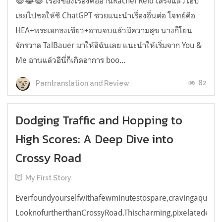
😂😂😂 เรื่องของเรื่องคืออ่านRachel Reid เสร็จแล้วไฮป์
เลยไปขอให้ชี ChatGPT ช่วยแนะนำเรื่องอื่นต่อ โจทย์คือ
HEA+พระเอกธงเขียว+อ่านจบแล้วมีความสุข นางก็โยน
จักรวาล TalBauer มาให้อิฉันเลย แนะนำให้เริ่มจาก You &
Me อ่านแล้วอีนี่ก็เกิดอาการ boo...
82
Parntranslation and Review
Dodging Traffic and Hopping to
High Scores: A Deep Dive into
Crossy Road
My First Story
Everfoundyourselfwithafewminutestospare,cravingaquick,e
LooknofurtherthanCrossyRoad.Thischarming,pixelatedendl