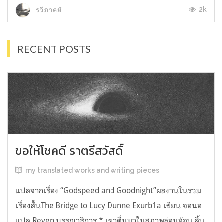
2k
รวีภาคย์
RECENT POSTS
ขอให้โชคดี ราตรีสวัสดิ์
my translated works and writing pieces
แปลจากเรื่อง “Godspeed and Goodnight”ผลงานในรวม
เรื่องสั้นThe Bridge to Lucy Dunne Exurb1a เขียน จอนอ
แปล Reven บรรณาธิการ * เขาตื่นมาในสภาพล่อนจ้อน ลิ้น