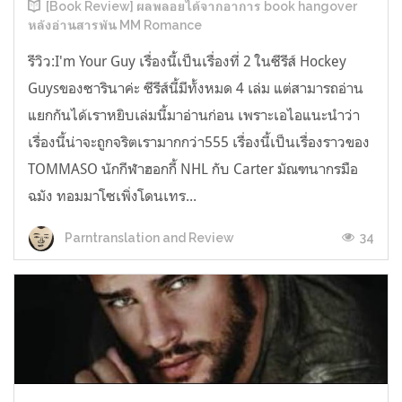
[Book Review] ผลพลอยได้จากอาการ book hangover
หลังอ่านสารพัน MM Romance
รีวิว:I'm Your Guy เรื่องนี้เป็นเรื่องที่ 2 ในซีรีส์ Hockey
Guysของซารินาค่ะ ซีรีส์นี้มีทั้งหมด 4 เล่ม แต่สามารถอ่าน
แยกกันได้เราหยิบเล่มนี้มาอ่านก่อน เพราะเอไอแนะนำว่า
เรื่องนี้น่าจะถูกจริตเรามากกว่า555 เรื่องนี้เป็นเรื่องราวของ
TOMMASO นักกีฬาฮอกกี้ NHL กับ Carter มัณฑนากรมือ
ฉมัง ทอมมาโซเพิ่งโดนเทร...
34
Parntranslation and Review