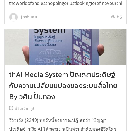
theworldofendlesshoppingorjustlookingtorefineyourchicken
65
joshuaa
thAI Media System ปัญญาประดิษฐ์
กับความเปลี่ยนแปลงของระบบสื่อไทย
By วศิน ปั้นทอง
รีวิวเว้ย (3)
รีวิวเว้ย (2249) ทุกวันนี้คงยากจะปฏิเสธว่า "ปัญญา
ประดิษฐ์" หรือ AI ได้กลายมาเป็นส่วนสำคัญของชีวิตใคร