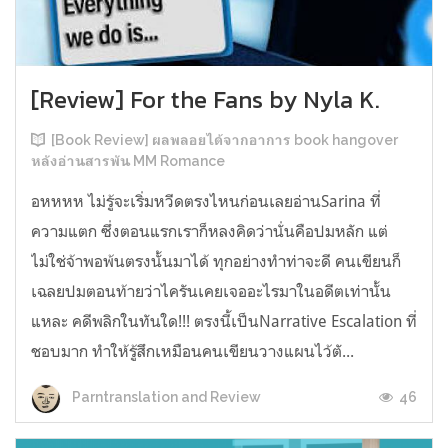
[Review] For the Fans by Nyla K.
[Book Review] ผลพลอยได้จากอาการ book hangover
หลังอ่านสารพัน MM Romance
อหหหห ไม่รู้จะเริ่มหวีดตรงไหนก่อนเลยอ่านSarina ที่
ความแตก ซึ่งตอนแรกเราก็หลงคิดว่านั่นคือปมหลัก แต่
ไม่ใช่จ้าพอพ้นตรงนั้นมาได้ ทุกอย่างทำท่าจะดี คนเขียนก็
เฉลยปมตอนท้ายว่าไครันเคยเจออะไรมาในอดีตเท่านั้น
แหละ คดีพลิกในทันใด!!! ตรงนี้เป็นNarrative Escalation ที่
ชอบมาก ทำให้รู้สึกเหมือนคนเขียนวางแผนไว้ตั...
46
Parntranslation and Review