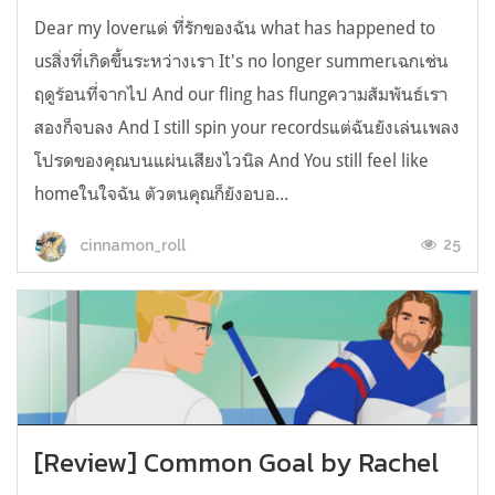
Dear my loverแด่ ที่รักของฉัน what has happened to
usสิ่งที่เกิดขึ้นระหว่างเรา It's no longer summerเฉกเช่น
ฤดูร้อนที่จากไป And our fling has flungความสัมพันธ์เรา
สองก็จบลง And I still spin your recordsแต่ฉันยังเล่นเพลง
โปรดของคุณบนแผ่นเสียงไวนิล And You still feel like
homeในใจฉัน ตัวตนคุณก็ยังอบอ...
25
cinnamon_roll
[Review] Common Goal by Rachel