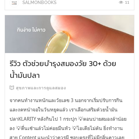
11
SALMONBOOKS
รีวิว ตัวช่วยบำรุงสมองวัย 30+ ด้วย
น้ำมันปลา
สุขภาพและการดูแลสมอง
จากคนทำงานหนักและวัยเลข 3 นอกจากเริ่มปรับการกิน
และงดหน้าจอในวันหยุดแล้ว เราเลือกเสริมด้วยน้ำมัน
ปลาKLARITY หลังกินไป 1 กระปุก 💡ตอนบ่ายสมองล้าน้อย
ลง 💡ตื่นเช้าแล้วไม่ค่อยมึนหัว 💡ไอเดียไม่ตัน ยิ่งทำงาน
สาย Content แนะนำว่าควรมี ชอบตรงที่ไม่มีกลิ่นคาวเลย