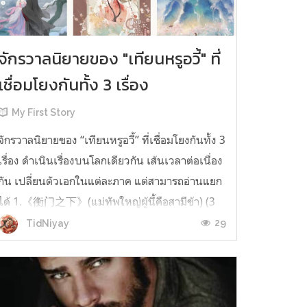
จักรวาลนิยายของ "เทียนหรูอวี้" ที่
เชื่อมโยงกันทั้ง 3 เรื่อง
My First Story
จักรวาลนิยายของ “เทียนหรูอวี้” ที่เชื่อมโยงกันทั้ง 3
เรื่อง ดำเนินเรื่องบนโลกเดียวกัน เส้นเวลาต่อเนื่อง
กัน เปลี่ยนตัวเอกในแต่ละภาค แต่สามารถอ่านแยก
ได้ 1.《衡门之下》(แม่ทัพใหญ่ผู้นี้คือสามีข้า) (3
เล่มจบ) เป็นเรื่องที่เกิดก่อน เล่าเรื่องของ ฝูถิง กับ
29
TidNiyay
หลี่ชีฉือ ที่ต้องแต่งงานกันก่อนจะใช้ชีวิตห่างไกล
กัน...