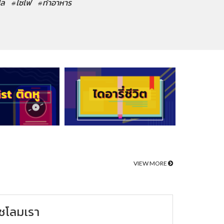
ปล
#ไซไฟ
#ทำอาหาร
VIEW MORE
ชโลมเรา