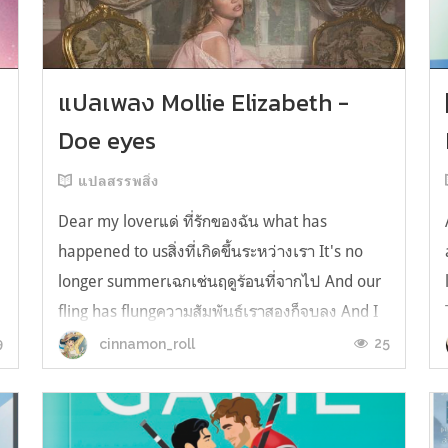
y
แปลเพลง Mollie Elizabeth -
Doe eyes
แปลสรรพสิ่ง
Dear my loverแด่ ที่รักของฉัน what has
happened to usสิ่งที่เกิดขึ้นระหว่างเรา It's no
longer summerเฉกเช่นฤดูร้อนที่จากไป And our
fling has flungความสัมพันธ์เราสองก็จบลง And I
still spin your recordsแต่ฉันยังเล่นเพลงโปรดของ
9
25
cinnamon_roll
คุณบนแผ่นเสียงไวนิล And You still feel like
homeในใจฉัน ตัวตนคุณก็ยังอบอ...