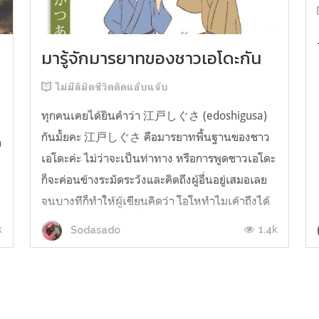
มารู้จักมารยาทของชาวเอโดะกัน
ไม่มีลิมิตชีวิตติดแอ๊บแจ๊บ
ทุกคนเคยได้ยินคำว่า 江戸しぐさ (edoshigusa)
กันมั้ยคะ 江戸しぐさ คือมารยาทพื้นฐานของชาว
า
เอโดะค่ะ ไม่ว่าจะเป็นท่าทาง หรือการพูดชาวเอโดะ
ก็จะค่อนข้างระมัดระวังและคิดถึงผู้อื่นอยู่เสมอเลย
จนบางทีก็ทำให้ผู้เขียนคิดว่า โอโหทำไมเค้าถึงได้
คิดถึงคนอื่นได้ขนาดนี้นะอยากรู้มั้ยคะว่าชาวเอโดะ
k
1.4k
Sodasado
มารยาทดีขนาดไหน มาลองอ่านกันได้เ...