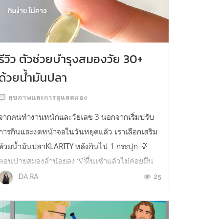
รีวิว ตัวช่วยบำรุงสมองวัย 30+
ด้วยน้ำมันปลา
สุขภาพและการดูแลสมอง
จากคนทำงานหนักและวัยเลข 3 นอกจากเริ่มปรับ
การกินและงดหน้าจอในวันหยุดแล้ว เราเลือกเสริม
ด้วยน้ำมันปลาKLARITY หลังกินไป 1 กระปุก 💡
ตอนบ่ายสมองล้าน้อยลง 💡ตื่นเช้าแล้วไม่ค่อยมึน
หัว 💡ไอเดียไม่ตัน ยิ่งทำงานสาย Content แนะนำ
25
DA RA
ว่าควรมี ชอบตรงที่ไม่มีกลิ่นคาวเลย กินง่ายสุด
ตั้งแต่เคยกินน้ำมันปลามาเลย ใครที่เคยกิ...