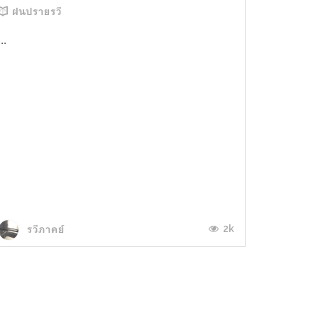
ฝนปรายรวี
...
2k
รวีภาคย์