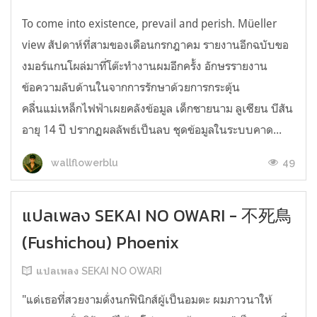
To come into existence, prevail and perish. Müeller
view สัปดาห์ที่สามของเดือนกรกฎาคม รายงานอีกฉบับขอ
งมอร์แกนโผล่มาที่โต๊ะทำงานผมอีกครั้ง อักษรรายงาน
ข้อความลับด้านในจากการรักษาด้วยการกระตุ้น
คลื่นแม่เหล็กไฟฟ้าเผยคลังข้อมูล เด็กชายนาม ลูเซียน บีสัน
อายุ 14 ปี ปรากฏผลลัพธ์เป็นลบ ชุดข้อมูลในระบบคาด...
49
wallflowerblu
แปลเพลง SEKAI NO OWARI - 不死鳥
(Fushichou) Phoenix
แปลเพลง SEKAI NO OWARI
"แด่เธอที่สวยงามดั่งนกฟินิกส์ผู้เป็นอมตะ ผมภาวนาให้