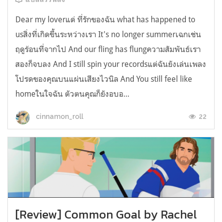
Dear my loverแด่ ที่รักของฉัน what has happened to
usสิ่งที่เกิดขึ้นระหว่างเรา It's no longer summerเฉกเช่น
ฤดูร้อนที่จากไป And our fling has flungความสัมพันธ์เรา
สองก็จบลง And I still spin your recordsแต่ฉันยังเล่นเพลง
โปรดของคุณบนแผ่นเสียงไวนิล And You still feel like
homeในใจฉัน ตัวตนคุณก็ยังอบอ...
22
cinnamon_roll
[Review] Common Goal by Rachel