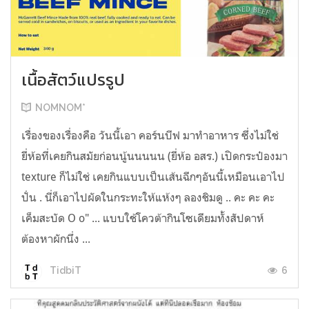
เนื้อสัตว์แปรรูป
NOMNOM*
เรื่องของเรื่องคือ วันนี้เอา คอร์นบีฟ มาทำอาหาร ซึ่งไม่ใช่
ยี่ห้อที่เคยกินสมัยก่อนนู้นนนนน (ยี่ห้อ อสร.) เปิดกระป๋องมา
texture ก็ไม่ใช่ เคยกินแบบเป็นเส้นฉีกๆอันนี้เหมือนเอาไป
ปั่น . นี่ก็เอาไปผัดในกระทะให้แห้งๆ ลองชิมดู .. คะ คะ คะ
เค็มสะบัด O o" ... แบบใช้โควต้ากินโซเดียมทั้งสัปดาห์
ต้องหาผักนึ่ง ...
6
TidbiT