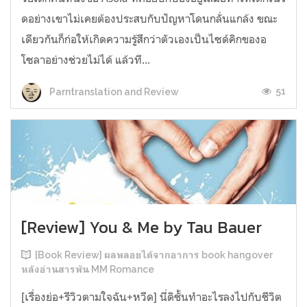
ดอย่างเขาไม่เคยต้องประสบกับปัญหาโดนกลั่นแกล้ง ขณะ
เดียวกันก็ก่อให้เกิดความรู้สึกว่าตัวเองเป็นไซด์คิกของอ
โซลาอย่างช่วยไม่ได้ แล้วที...
51
Parntranslation and Review
[Review] You & Me by Tau Bauer
[Book Review] ผลพลอยได้จากอาการ book hangover
หลังอ่านสารพัน MM Romance
[เรื่องย่อ+รีวิวตามใจฉัน+หวีด] นี่ดิชั้นทำอะไรลงไปกับชีวิต