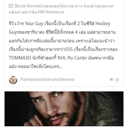
[Book Review] ผลพลอยได้จากอาการ book hangover
หลังอ่านสารพัน MM Romance
รีวิว:I'm Your Guy เรื่องนี้เป็นเรื่องที่ 2 ในซีรีส์ Hockey
Guysของซารินาค่ะ ซีรีส์นี้มีทั้งหมด 4 เล่ม แต่สามารถอ่าน
แยกกันได้เราหยิบเล่มนี้มาอ่านก่อน เพราะเอไอแนะนำว่า
เรื่องนี้น่าจะถูกจริตเรามากกว่า555 เรื่องนี้เป็นเรื่องราวของ
TOMMASO นักกีฬาฮอกกี้ NHL กับ Carter มัณฑนากรมือ
ฉมัง ทอมมาโซเพิ่งโดนเทร...
31
Parntranslation and Review