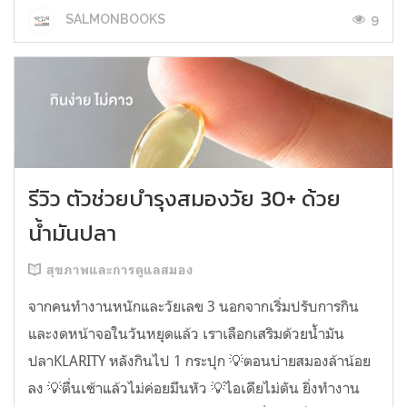
9
SALMONBOOKS
รีวิว ตัวช่วยบำรุงสมองวัย 30+ ด้วย
น้ำมันปลา
สุขภาพและการดูแลสมอง
จากคนทำงานหนักและวัยเลข 3 นอกจากเริ่มปรับการกิน
และงดหน้าจอในวันหยุดแล้ว เราเลือกเสริมด้วยน้ำมัน
ปลาKLARITY หลังกินไป 1 กระปุก 💡ตอนบ่ายสมองล้าน้อย
ลง 💡ตื่นเช้าแล้วไม่ค่อยมึนหัว 💡ไอเดียไม่ตัน ยิ่งทำงาน