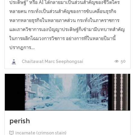
ประดิษฐ์" หรือ AI ได้กลายมาเป็นส่วนสำคัญของชีวิตใคร
หลายคน กระทั่งเป็นส่วนสำคัญของการขับเคลื่อนธุรกิจ
หลากหลายธุรกิจในหลายภาคส่วน กระทั่งในภาคราชการ
และภาควิชาการเองปัญญาประดิษฐ์ก็เข้ามามีบทบาทสำคัญ
ในการผลิกโฉมวงการวิชการ อย่างการที่ในหลายปีมานี้
ปรากฏการ...
50
Chaitawat Marc Seephongsai
perish
incarnate (crimson stain)