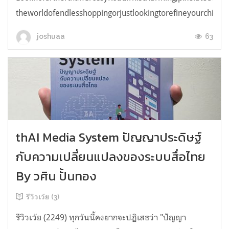
theworldofendlesshoppingorjustlookingtorefineyourchicken
63
joshuaa
thAI Media System ปัญญาประดิษฐ์
กับความเปลี่ยนแปลงของระบบสื่อไทย
By วศิน ปั้นทอง
รีวิวเว้ย (3)
รีวิวเว้ย (2249) ทุกวันนี้คงยากจะปฏิเสธว่า "ปัญญา