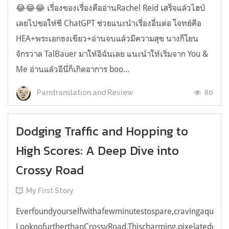
😂😂😂 เรื่องของเรื่องคืออ่านRachel Reid เสร็จแล้วไฮป์
เลยไปขอให้ชี ChatGPT ช่วยแนะนำเรื่องอื่นต่อ โจทย์คือ
HEA+พระเอกธงเขียว+อ่านจบแล้วมีความสุข นางก็โยน
จักรวาล TalBauer มาให้อิฉันเลย แนะนำให้เริ่มจาก You &
Me อ่านแล้วอีนี่ก็เกิดอาการ boo...
80
Parntranslation and Review
Dodging Traffic and Hopping to
High Scores: A Deep Dive into
Crossy Road
My First Story
Everfoundyourselfwithafewminutestospare,cravingaquick,e
LooknofurtherthanCrossyRoad.Thischarming,pixelatedendl