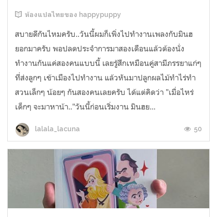
ห้องแปลไทยของ happypuppy
สบายดีกันไหมครับ..วันนี้ผมก็เพิ่งไปทำงานเพลงกับมินฮ
ยอกมาครับ พอปลดประจำการมาสองเดือนแล้วต้องนั่ง
ทำงานกันแค่สองคนแบบนี้ เลยรู้สึกเหมือนคู่สามีภรรยาแก่ๆ
ที่ส่งลูกๆ เข้าเมืองไปทำงาน แล้วหันมาปลูกผลไม้ทำไร่ทำ
สวนเล็กๆ น้อยๆ กันสองคนเลยครับ ได้แต่คิดว่า "เมื่อไหร่
เด็กๆ จะมาหาน้า.."วันนี้ก่อนเริ่มงาน มินฮย...
50
lalala_lacuna