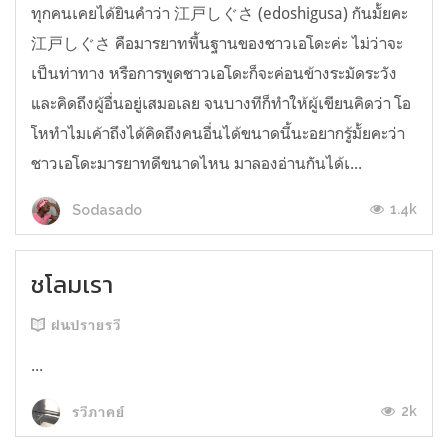
ทุกคนเคยได้ยินคำว่า 江戸しぐさ (edoshigusa) กันมั้ยคะ
江戸しぐさ คือมารยาทพื้นฐานของชาวเอโดะค่ะ ไม่ว่าจะ
เป็นท่าทาง หรือการพูดชาวเอโดะก็จะค่อนข้างระมัดระวัง
และคิดถึงผู้อื่นอยู่เสมอเลย จนบางทีก็ทำให้ผู้เขียนคิดว่า โอ
โหทำไมเค้าถึงได้คิดถึงคนอื่นได้ขนาดนี้นะอยากรู้มั้ยคะว่า
ชาวเอโดะมารยาทดีขนาดไหน มาลองอ่านกันได้เ...
1.4k
Sodasado
ชโลมเรา
ฝนปรายรวี
...
2k
รวีภาคย์