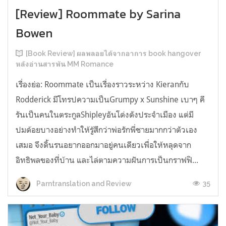
[Review] Roommate by Sarina
Bowen
[Book Review] ผลพลอยได้จากอาการ book hangover
หลังอ่านสารพัน MM Romance
เรื่องย่อ: Roommate เป็นเรื่องราวระหว่าง Kieranกับ
Rodderick มีโทรปความเป็นGrumpy x Sunshine เบาๆ คี
รันเป็นคนในตระกูลShipleyอันโด่งดังประจำเมือง แต่มี
ปมด้อยบางอย่างทำให้รู้สึกว่าพ่อรักพี่ชายมากกว่าตัวเอง
เสมอ จึงดิ้นรนอยากออกมาอยู่คนเดียวเพื่อให้หลุดจาก
อิทธิพลของที่บ้าน และไล่ตามความฝันการเป็นกราฟฟิ...
35
Parntranslation and Review