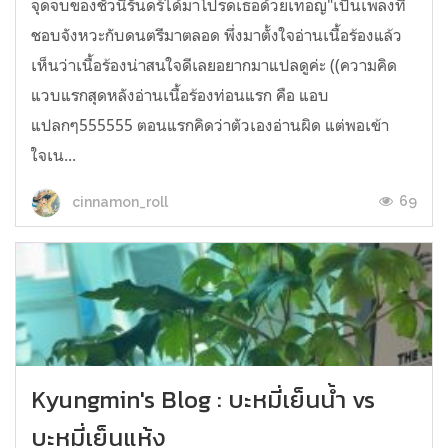
จุดจบของชั่วนิรันดร์ได้มาโปรดเธอด้วยเทอญ"เป็นเพลงที่
ชอบจังหวะกับดนตรีมาตลอด พึ่งมาตั้งใจอ่านเนื้อร้องแล้ว
เห็นว่าเนื้อร้องน่าสนใจดีเลยอยากมาแปลดูค่ะ ((ความคิด
แวบแรกสุดหลังอ่านเนื้อร้องท่อนแรก คือ แอบ
แปลกๆ555555 ตอนแรกคิดว่าตัวเองอ่านผิด แต่พอเข้า
ใจเน...
69
cinnamon_roll
Kyungmin's Blog : บะหมี่เย็นน้ำ vs
บะหมี่เย็นแห้ง