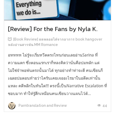
[Review] For the Fans by Nyla K.
[Book Review] ผลพลอยได้จากอาการ book hangover
หลังอ่านสารพัน MM Romance
อหหหห ไม่รู้จะเริ่มหวีดตรงไหนก่อนเลยอ่านSarina ที่
ความแตก ซึ่งตอนแรกเราก็หลงคิดว่านั่นคือปมหลัก แต่
ไม่ใช่จ้าพอพ้นตรงนั้นมาได้ ทุกอย่างทำท่าจะดี คนเขียนก็
เฉลยปมตอนท้ายว่าไครันเคยเจออะไรมาในอดีตเท่านั้น
แหละ คดีพลิกในทันใด!!! ตรงนี้เป็นNarrative Escalation ที่
ชอบมาก ทำให้รู้สึกเหมือนคนเขียนวางแผนไว้ตั...
44
Parntranslation and Review