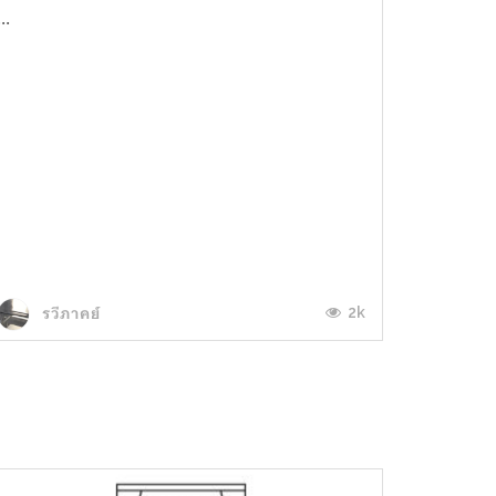
...
2k
รวีภาคย์