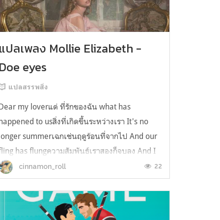
แปลเพลง Mollie Elizabeth -
Doe eyes
แปลสรรพสิ่ง
Dear my loverแด่ ที่รักของฉัน what has
happened to usสิ่งที่เกิดขึ้นระหว่างเรา It's no
longer summerเฉกเช่นฤดูร้อนที่จากไป And our
fling has flungความสัมพันธ์เราสองก็จบลง And I
still spin your recordsแต่ฉันยังเล่นเพลงโปรดของ
22
cinnamon_roll
คุณบนแผ่นเสียงไวนิล And You still feel like
homeในใจฉัน ตัวตนคุณก็ยังอบอ...