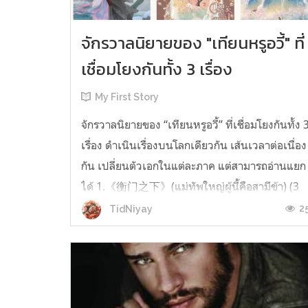
จักรวาลนิยายของ "เทียนหรูอวี้" ที่
เชื่อมโยงกันทั้ง 3 เรื่อง
My First Story
จักรวาลนิยายของ “เทียนหรูอวี้” ที่เชื่อมโยงกันทั้ง 
เรื่อง ดำเนินเรื่องบนโลกเดียวกัน เส้นเวลาต่อเนื่อง
กัน เปลี่ยนตัวเอกในแต่ละภาค แต่สามารถอ่านแยก
ได้ 1.《衡门之下》(แม่ทัพใหญ่ผู้นี้คือสามีข้า) (3
เล่มจบ) เป็นเรื่องที่เกิดก่อน เล่าเรื่องของ ฝูถิง กับ
2
TidNiyay
หลี่ชีฉือ ที่ต้องแต่งงานกันก่อนจะใช้ชีวิตห่างไกล
กัน...