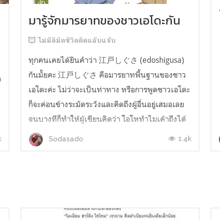
มารู้จักมารยาทของชาวเอโดะกัน
ไม่มีลิมิตชีวิตติดแอ๊บแจ๊บ
ทุกคนเคยได้ยินคำว่า 江戸しぐさ (edoshigusa)
กันมั้ยคะ 江戸しぐさ คือมารยาทพื้นฐานของชาว
า
เอโดะค่ะ ไม่ว่าจะเป็นท่าทาง หรือการพูดชาวเอโดะ
ก็จะค่อนข้างระมัดระวังและคิดถึงผู้อื่นอยู่เสมอเลย
จนบางทีก็ทำให้ผู้เขียนคิดว่า โอโหทำไมเค้าถึงได้
คิดถึงคนอื่นได้ขนาดนี้นะอยากรู้มั้ยคะว่าชาวเอโดะ
k
1.4k
Sodasado
มารยาทดีขนาดไหน มาลองอ่านกันได้เ...