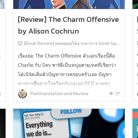
[Review] The Charm Offensive
by Alison Cochrun
[Book Review] ผลพลอยได้จากอาการ book hangover หลังอ่านสารพัน MM Romance
3
เรื่องย่อ: The Charm Offensive ตัวเอกเรื่องนี้คือ
Charlie กับ Dev ชาร์ลีเป็นหนุ่มสายเทคที่เรียกว่า
ได้เนิร์ดเต็มตัวปัญหาทางครอบครัวเอย ปัญหา
ทางการสื่อสาร โรควิตกกังวลเอย OCD มาครบ
เรียกได้ว่าครบองค์ประกอบความโอตะ เขาทั้งไม่
5
27
Parntranslation and Review
เชื่อในรักแท้ ไม่เคยมีความสัมพันธ์ในเชิงโรแมนติก
กับใคร หรืออาจเรียกว่าไม่เคยรู...