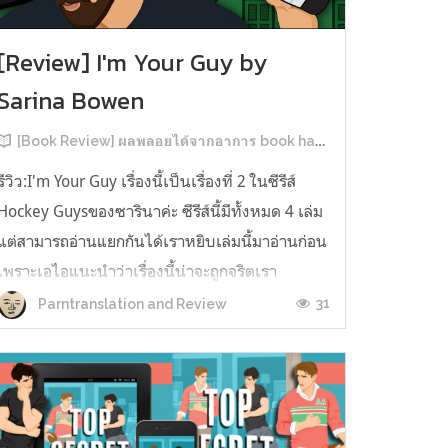
[Review] I'm Your Guy by
Sarina Bowen
[Book Review] ผลพลอยได้จากอาการ book hangover หลังอ่านสารพัน MM Romance
รีวิว:I'm Your Guy เรื่องนี้เป็นเรื่องที่ 2 ในซีรีส์
Hockey Guysของซารินาค่ะ ซีรีส์นี้มีทั้งหมด 4 เล่ม
แต่สามารถอ่านแยกกันได้เราหยิบเล่มนี้มาอ่านก่อน
เพราะเอไอแนะนำว่าเรื่องนี้น่าจะถูกจริตเรา
มากกว่า555 เรื่องนี้เป็นเรื่องราวของ TOMMASO
31
Parntranslation and Review
นักกีฬาฮอกกี้ NHL กับ Carter มัณฑนากรมือฉมัง
ทอมมาโซเพิ่งโดนเทร...