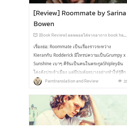
[Review] Roommate by Sarina
Bowen
[Book Review] ผลพลอยได้จากอาการ book hangover หลังอ่านสารพัน MM Romance
เรื่องย่อ: Roommate เป็นเรื่องราวระหว่าง
Kieranกับ Rodderick มีโทรปความเป็นGrumpy x
Sunshine เบาๆ คีรันเป็นคนในตระกูลShipleyอัน
โด่งดังประจำเมือง แต่มีปมด้อยบางอย่างทำให้รู้สึก
ว่าพ่อรักพี่ชายมากกว่าตัวเองเสมอ จึงดิ้นรนอยาก
3
Parntranslation and Review
ออกมาอยู่คนเดียวเพื่อให้หลุดจากอิทธิพลของที่
บ้าน และไล่ตามความฝันการเป็นกราฟฟิ...