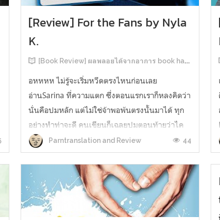
[Review] For the Fans by Nyla
K.
[Book Review] ผลพลอยได้จากอาการ book hangover หลังอ่านสารพัน MM Romance
อหหหห ไม่รู้จะเริ่มหวีดตรงไหนก่อนเลย
อ่านSarina ที่ความแตก ซึ่งตอนแรกเราก็หลงคิดว่า
นั่นคือปมหลัก แต่ไม่ใช่จ้าพอพ้นตรงนั้นมาได้ ทุก
อย่างทำท่าจะดี คนเขียนก็เฉลยปมตอนท้ายว่าไค
รันเคยเจออะไรมาในอดีตเท่านั้นแหละ คดีพลิกใน
5
44
Parntranslation and Review
ทันใด!!! ตรงนี้เป็นNarrative Escalation ที่ชอบ
มาก ทำให้รู้สึกเหมือนคนเขียนวางแผนไว้ตั...