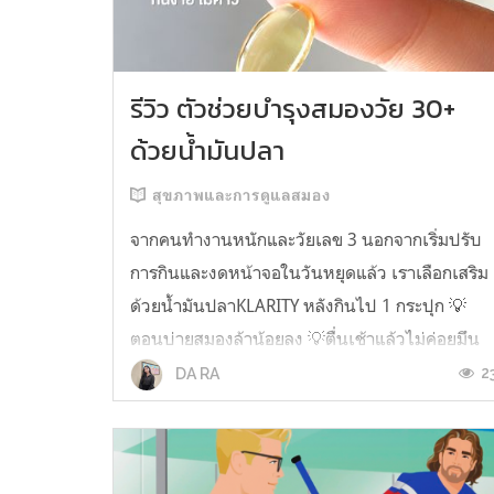
รีวิว ตัวช่วยบำรุงสมองวัย 30+
ด้วยน้ำมันปลา
สุขภาพและการดูแลสมอง
จากคนทำงานหนักและวัยเลข 3 นอกจากเริ่มปรับ
การกินและงดหน้าจอในวันหยุดแล้ว เราเลือกเสริม
ด้วยน้ำมันปลาKLARITY หลังกินไป 1 กระปุก 💡
ตอนบ่ายสมองล้าน้อยลง 💡ตื่นเช้าแล้วไม่ค่อยมึน
หัว 💡ไอเดียไม่ตัน ยิ่งทำงานสาย Content แนะนำ
2
DA RA
ว่าควรมี ชอบตรงที่ไม่มีกลิ่นคาวเลย กินง่ายสุด
ตั้งแต่เคยกินน้ำมันปลามาเลย ใครที่เคยกิ...