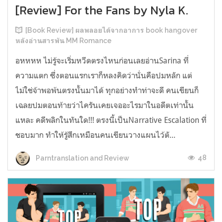
[Review] For the Fans by Nyla K.
[Book Review] ผลพลอยได้จากอาการ book hangover
หลังอ่านสารพัน MM Romance
อหหหห ไม่รู้จะเริ่มหวีดตรงไหนก่อนเลยอ่านSarina ที่
ความแตก ซึ่งตอนแรกเราก็หลงคิดว่านั่นคือปมหลัก แต่
ไม่ใช่จ้าพอพ้นตรงนั้นมาได้ ทุกอย่างทำท่าจะดี คนเขียนก็
เฉลยปมตอนท้ายว่าไครันเคยเจออะไรมาในอดีตเท่านั้น
แหละ คดีพลิกในทันใด!!! ตรงนี้เป็นNarrative Escalation ที่
ชอบมาก ทำให้รู้สึกเหมือนคนเขียนวางแผนไว้ตั...
48
Parntranslation and Review