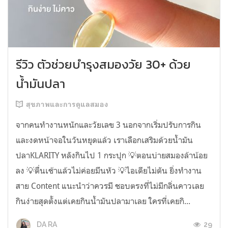
รีวิว ตัวช่วยบำรุงสมองวัย 30+ ด้วย
น้ำมันปลา
สุขภาพและการดูแลสมอง
จากคนทำงานหนักและวัยเลข 3 นอกจากเริ่มปรับการกิน
และงดหน้าจอในวันหยุดแล้ว เราเลือกเสริมด้วยน้ำมัน
ปลาKLARITY หลังกินไป 1 กระปุก 💡ตอนบ่ายสมองล้าน้อย
ลง 💡ตื่นเช้าแล้วไม่ค่อยมึนหัว 💡ไอเดียไม่ตัน ยิ่งทำงาน
สาย Content แนะนำว่าควรมี ชอบตรงที่ไม่มีกลิ่นคาวเลย
กินง่ายสุดตั้งแต่เคยกินน้ำมันปลามาเลย ใครที่เคยกิ...
29
DA RA