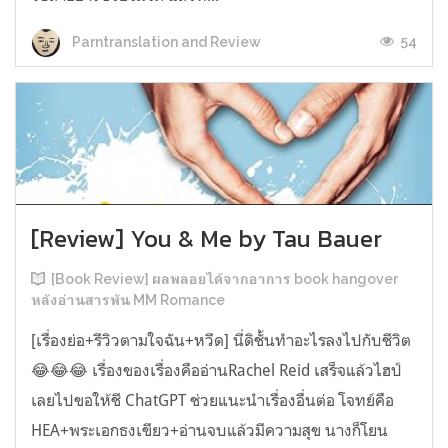
54
Parntranslation and Review
[Review] You & Me by Tau Bauer
[Book Review] ผลพลอยได้จากอาการ book hangover
หลังอ่านสารพัน MM Romance
[เรื่องย่อ+รีวิวตามใจฉัน+หวีด] นี่ดิชั้นทำอะไรลงไปกับชีวิต
😂😂😂 เรื่องของเรื่องคืออ่านRachel Reid เสร็จแล้วไฮป์
เลยไปขอให้ชี ChatGPT ช่วยแนะนำเรื่องอื่นต่อ โจทย์คือ
HEA+พระเอกธงเขียว+อ่านจบแล้วมีความสุข นางก็โยน