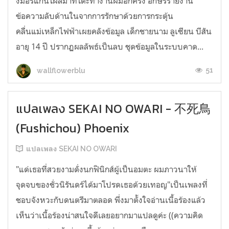
งมอร์แกนโผล่มาที่โต๊ะทำงานผมอีกครั้ง อักษรรายงาน
ข้อความลับด้านในจากการรักษาด้วยการกระตุ้น
คลื่นแม่เหล็กไฟฟ้าเผยคลังข้อมูล เด็กชายนาม ลูเซียน บีสัน
อายุ 14 ปี ปรากฏผลลัพธ์เป็นลบ ชุดข้อมูลในระบบคาด...
51
wallflowerblu
แปลเพลง SEKAI NO OWARI - 不死鳥
(Fushichou) Phoenix
แปลเพลง SEKAI NO OWARI
"แด่เธอที่สวยงามดั่งนกฟินิกส์ผู้เป็นอมตะ ผมภาวนาให้
จุดจบของชั่วนิรันดร์ได้มาโปรดเธอด้วยเทอญ"เป็นเพลงที่
ชอบจังหวะกับดนตรีมาตลอด พึ่งมาตั้งใจอ่านเนื้อร้องแล้ว
เห็นว่าเนื้อร้องน่าสนใจดีเลยอยากมาแปลดูค่ะ ((ความคิด