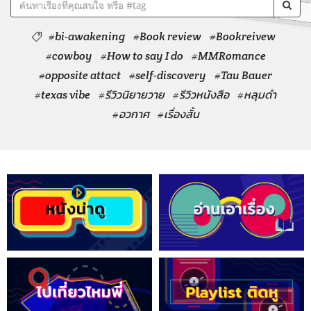
#bi-awakening
#Book review
#Bookreivew
#cowboy
#How to say I do
#MMRomance
#opposite attact
#self-discovery
#Tau Bauer
#texas vibe
#รีวิวนิยายวาย
#รีวิวหนังสือ
#หลุมดำ
#อวกาศ
#เรื่องสั้น