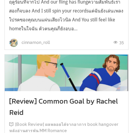
ฤดูร้อนที่จากไป And our fling has flungความสัมพันธ์เรา
สองก็จบลง And I still spin your recordsแต่ฉันยังเล่นเพลง
โปรดของคุณบนแผ่นเสียงไวนิล And You still feel like
homeในใจฉัน ตัวตนคุณก็ยังอบอ...
35
cinnamon_roll
[Review] Common Goal by Rachel
Reid
[Book Review] ผลพลอยได้จากอาการ book hangover
หลังอ่านสารพัน MM Romance