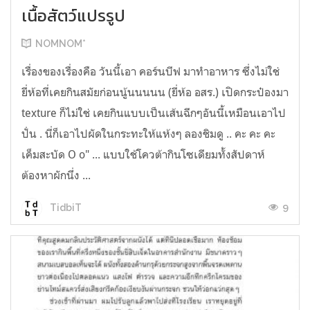
เนื้อสัตว์แปรรูป
NOMNOM*
เรื่องของเรื่องคือ วันนี้เอา คอร์นบีฟ มาทำอาหาร ซึ่งไม่ใช่
ยี่ห้อที่เคยกินสมัยก่อนนู้นนนนน (ยี่ห้อ อสร.) เปิดกระป๋องมา
texture ก็ไม่ใช่ เคยกินแบบเป็นเส้นฉีกๆอันนี้เหมือนเอาไป
ปั่น . นี่ก็เอาไปผัดในกระทะให้แห้งๆ ลองชิมดู .. คะ คะ คะ
เค็มสะบัด O o" ... แบบใช้โควต้ากินโซเดียมทั้งสัปดาห์
ต้องหาผักนึ่ง ...
9
TidbiT