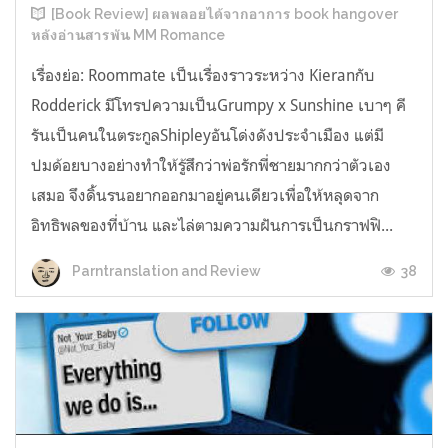
[Book Review] ผลพลอยได้จากอาการ book hangover
หลังอ่านสารพัน MM Romance
เรื่องย่อ: Roommate เป็นเรื่องราวระหว่าง Kieranกับ
Rodderick มีโทรปความเป็นGrumpy x Sunshine เบาๆ คี
รันเป็นคนในตระกูลShipleyอันโด่งดังประจำเมือง แต่มี
ปมด้อยบางอย่างทำให้รู้สึกว่าพ่อรักพี่ชายมากกว่าตัวเอง
เสมอ จึงดิ้นรนอยากออกมาอยู่คนเดียวเพื่อให้หลุดจาก
อิทธิพลของที่บ้าน และไล่ตามความฝันการเป็นกราฟฟิ...
38
Parntranslation and Review