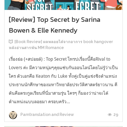
[Review] Top Secret by Sarina
Bowen & Elle Kennedy
[Book Review] ผลพลอยได้จากอาการ book hangover
หลังอ่านสารพัน MM Romance
เรื่องย่อ (+สปอยล์) : Top Secret โทรปเรื่องนี้คือRival to
Lovers ค่ะ มีความหนุ่มๆคุยแซ่บกันออนไลน์โดยไม่รู้ว่าเป็น
ใคร ตัวเอกคือ Keaton กับ Luke ทั้งคู่เป็นคู่แข่งชิงตำแหน่ง
ประธานนักศึกษาของมหาวิทยาลัยประวัติศาสตร์ยาวนาน คี
ตันคือตระกูลเรียนที่นี่มาสามรุ่น ใครๆ ก็มองว่าน่าจะได้
ตำแหน่งแบบลอยมา ครอบครัว...
29
Parntranslation and Review