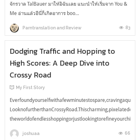
จักรวาล TalBauer มาให้อิฉันเลย แนะนำให้เริ่มจาก You &
Me อ่านแล้วอีนี่ก็เกิดอาการ boo...
83
Parntranslation and Review
Dodging Traffic and Hopping to
High Scores: A Deep Dive into
Crossy Road
My First Story
Everfoundyourselfwithafewminutestospare,cravingaquick,e
LooknofurtherthanCrossyRoad.Thischarming,pixelatedendl
theworldofendlesshoppingorjustlookingtorefineyourchicken
66
joshuaa