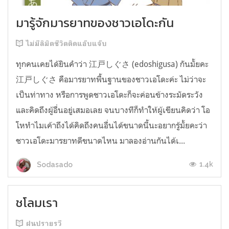
มารู้จักมารยาทของชาวเอโดะกัน
ไม่มีลิมิตชีวิตติดแอ๊บแจ๊บ
ทุกคนเคยได้ยินคำว่า 江戸しぐさ (edoshigusa) กันมั้ยคะ
江戸しぐさ คือมารยาทพื้นฐานของชาวเอโดะค่ะ ไม่ว่าจะ
เป็นท่าทาง หรือการพูดชาวเอโดะก็จะค่อนข้างระมัดระวัง
และคิดถึงผู้อื่นอยู่เสมอเลย จนบางทีก็ทำให้ผู้เขียนคิดว่า โอ
โหทำไมเค้าถึงได้คิดถึงคนอื่นได้ขนาดนี้นะอยากรู้มั้ยคะว่า
ชาวเอโดะมารยาทดีขนาดไหน มาลองอ่านกันได้เ...
1.4k
Sodasado
ชโลมเรา
ฝนปรายรวี