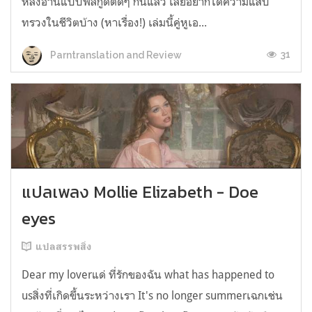
หลังอ่านแบบฟีลกู้ดติดๆ กันแล้ว เลยอยากได้ความแสบ
ทรวงในชีวิตบ้าง (หาเรื่อง!) เล่มนี้คู่หูเอ...
31
Parntranslation and Review
แปลเพลง Mollie Elizabeth - Doe
eyes
แปลสรรพสิ่ง
Dear my loverแด่ ที่รักของฉัน what has happened to
usสิ่งที่เกิดขึ้นระหว่างเรา It's no longer summerเฉกเช่น