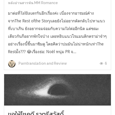
หลังอ่านสารพัน MM Romance
มาต่อที่TalBauerกันอีกเรื่องค่ะ เนื่องจากอารมณ์ค้าง
จากThe Rest ofthe Storyเลยยังไม่อยากตัดกลับไปหาแนว
ที่เบาเกิน ยังอยากจมจ่อมกับความTalต่ออีกนิด แต่ขณะ
เดียวกันก็อยากพักใจบ้าง เลยหยิบแนวโรแมนติกดราม่าจ๋าๆ
อย่างเรื่องนี้ขึ้นมาชิมดู โดยคิดว่าปมมันไม่น่าหนักเท่าThe
Restมั้ง??? 😂เรื่องย่อ: Noël หนุ่ม PR จ...
6
Parntranslation and Review
ขอให้โชคดี ราตรีสวัสดิ์