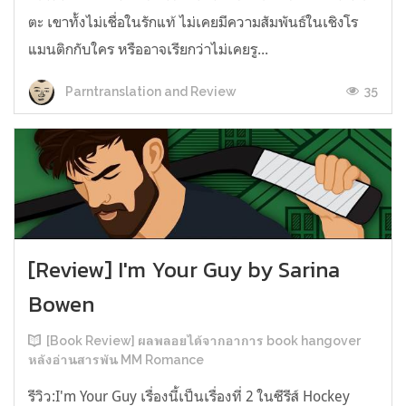
ตะ เขาทั้งไม่เชื่อในรักแท้ ไม่เคยมีความสัมพันธ์ในเชิงโร
แมนติกกับใคร หรืออาจเรียกว่าไม่เคยรู...
35
Parntranslation and Review
[Review] I'm Your Guy by Sarina
Bowen
[Book Review] ผลพลอยได้จากอาการ book hangover
หลังอ่านสารพัน MM Romance
รีวิว:I'm Your Guy เรื่องนี้เป็นเรื่องที่ 2 ในซีรีส์ Hockey