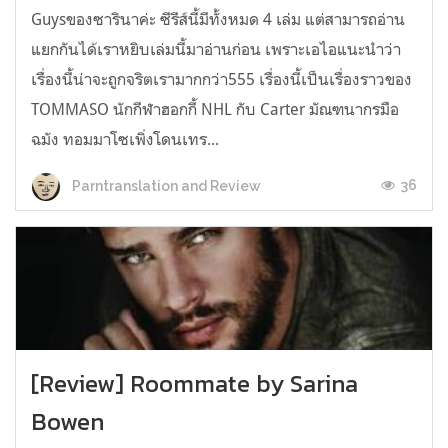
Guysของซารินาค่ะ ซีรีส์นี้มีทั้งหมด 4 เล่ม แต่สามารถอ่าน
แยกกันได้เราหยิบเล่มนี้มาอ่านก่อน เพราะเอไอแนะนำว่า
เรื่องนี้น่าจะถูกจริตเรามากกว่า555 เรื่องนี้เป็นเรื่องราวของ
TOMMASO นักกีฬาฮอกกี้ NHL กับ Carter มัณฑนากรมือ
ฉมัง ทอมมาโซเพิ่งโดนเทร...
36
Parntranslation and Review
[Review] Roommate by Sarina
Bowen