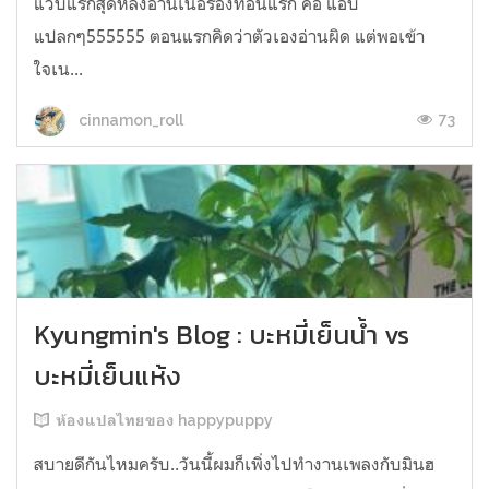
แวบแรกสุดหลังอ่านเนื้อร้องท่อนแรก คือ แอบ
แปลกๆ555555 ตอนแรกคิดว่าตัวเองอ่านผิด แต่พอเข้า
ใจเน...
73
cinnamon_roll
Kyungmin's Blog : บะหมี่เย็นน้ำ vs
บะหมี่เย็นแห้ง
ห้องแปลไทยของ happypuppy
สบายดีกันไหมครับ..วันนี้ผมก็เพิ่งไปทำงานเพลงกับมินฮ