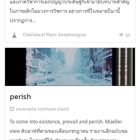
และภาควิชาการเองปัญญาประดิษฐ์ก็เข้ามามีบทบาทสำคัญ
ในการผลิกโฉมวงการวิชการ อย่างการที่ในหลายปีมานี้
ปรากฏการ...
52
Chaitawat Marc Seephongsai
perish
incarnate (crimson stain)
To come into existence, prevail and perish. Müeller
view สัปดาห์ที่สามของเดือนกรกฎาคม รายงานอีกฉบับขอ