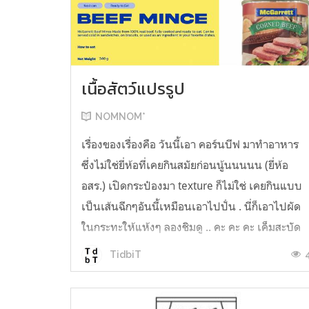
เนื้อสัตว์แปรรูป
NOMNOM*
เรื่องของเรื่องคือ วันนี้เอา คอร์นบีฟ มาทำอาหาร
ซึ่งไม่ใช่ยี่ห้อที่เคยกินสมัยก่อนนู้นนนนน (ยี่ห้อ
อสร.) เปิดกระป๋องมา texture ก็ไม่ใช่ เคยกินแบบ
เป็นเส้นฉีกๆอันนี้เหมือนเอาไปปั่น . นี่ก็เอาไปผัด
ในกระทะให้แห้งๆ ลองชิมดู .. คะ คะ คะ เค็มสะบัด
O o" ... แบบใช้โควต้ากินโซเดียมทั้งสัปดาห์
TidbiT
ต้องหาผักนึ่ง ...