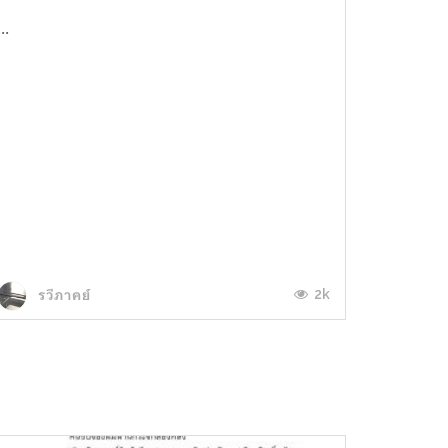
...
2k
รวีภาคย์