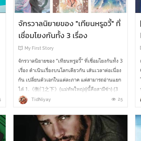
จักรวาลนิยายของ "เทียนหรูอวี้" ที่
เชื่อมโยงกันทั้ง 3 เรื่อง
My First Story
จักรวาลนิยายของ “เทียนหรูอวี้” ที่เชื่อมโยงกันทั้ง 3
เรื่อง ดำเนินเรื่องบนโลกเดียวกัน เส้นเวลาต่อเนื่อง
กัน เปลี่ยนตัวเอกในแต่ละภาค แต่สามารถอ่านแยก
ได้ 1.《衡门之下》(แม่ทัพใหญ่ผู้นี้คือสามีข้า) (3
เล่มจบ) เป็นเรื่องที่เกิดก่อน เล่าเรื่องของ ฝูถิง กับ
5
25
TidNiyay
หลี่ชีฉือ ที่ต้องแต่งงานกันก่อนจะใช้ชีวิตห่างไกล
กัน...