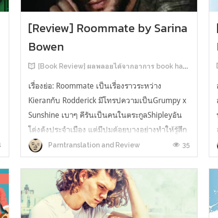
[Review] Roommate by Sarina
Bowen
[Book Review] ผลพลอยได้จากอาการ book hangover หลังอ่านสารพัน MM Romance
เรื่องย่อ: Roommate เป็นเรื่องราวระหว่าง
Kieranกับ Rodderick มีโทรปความเป็นGrumpy x
น
Sunshine เบาๆ คีรันเป็นคนในตระกูลShipleyอัน
โด่งดังประจำเมือง แต่มีปมด้อยบางอย่างทำให้รู้สึก
ว่าพ่อรักพี่ชายมากกว่าตัวเองเสมอ จึงดิ้นรนอยาก
1
35
Parntranslation and Review
ออกมาอยู่คนเดียวเพื่อให้หลุดจากอิทธิพลของที่
บ้าน และไล่ตามความฝันการเป็นกราฟฟิ...