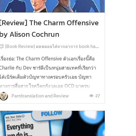
[Review] The Charm Offensive
by Alison Cochrun
[Book Review] ผลพลอยได้จากอาการ book hangover หลังอ่านสารพัน MM Romance
เรื่องย่อ: The Charm Offensive ตัวเอกเรื่องนี้คือ
Charlie กับ Dev ชาร์ลีเป็นหนุ่มสายเทคที่เรียกว่า
ได้เนิร์ดเต็มตัวปัญหาทางครอบครัวเอย ปัญหา
ทางการสื่อสาร โรควิตกกังวลเอย OCD มาครบ
เรียกได้ว่าครบองค์ประกอบความโอตะ เขาทั้งไม่
27
Parntranslation and Review
เชื่อในรักแท้ ไม่เคยมีความสัมพันธ์ในเชิงโรแมนติก
กับใคร หรืออาจเรียกว่าไม่เคยรู...