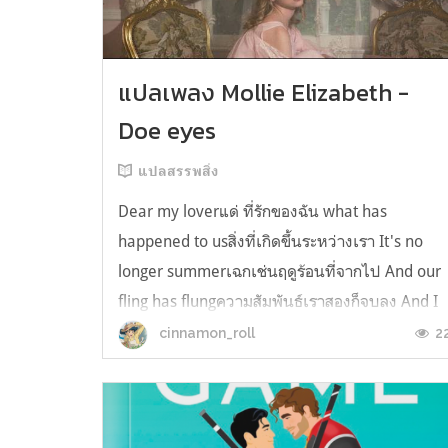
แปลเพลง Mollie Elizabeth -
Doe eyes
แปลสรรพสิ่ง
Dear my loverแด่ ที่รักของฉัน what has
happened to usสิ่งที่เกิดขึ้นระหว่างเรา It's no
longer summerเฉกเช่นฤดูร้อนที่จากไป And our
fling has flungความสัมพันธ์เราสองก็จบลง And I
still spin your recordsแต่ฉันยังเล่นเพลงโปรดขอ
2
cinnamon_roll
คุณบนแผ่นเสียงไวนิล And You still feel like
homeในใจฉัน ตัวตนคุณก็ยังอบอ...