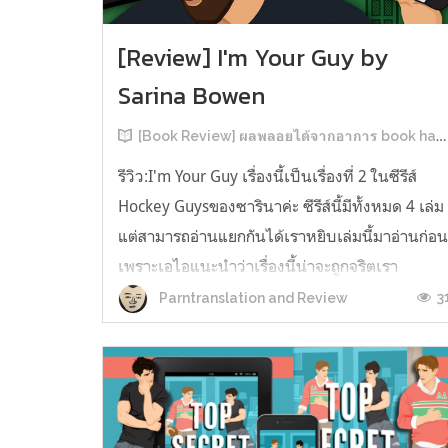
[Review] I'm Your Guy by
Sarina Bowen
[Book Review] ผลพลอยได้จากอาการ book hangover หลังอ่านสารพัน MM Romance
รีวิว:I'm Your Guy เรื่องนี้เป็นเรื่องที่ 2 ในซีรีส์
Hockey Guysของซารินาค่ะ ซีรีส์นี้มีทั้งหมด 4 เล่ม
แต่สามารถอ่านแยกกันได้เราหยิบเล่มนี้มาอ่านก่อ
เพราะเอไอแนะนำว่าเรื่องนี้น่าจะถูกจริตเรา
มากกว่า555 เรื่องนี้เป็นเรื่องราวของ TOMMASO
3
Parntranslation and Review
นักกีฬาฮอกกี้ NHL กับ Carter มัณฑนากรมือฉมัง
ทอมมาโซเพิ่งโดนเทร...