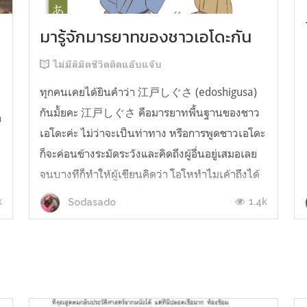
มารู้จักมารยาทของชาวเอโดะกัน
ไม่มีลิมิตชีวิตติดแอ๊บแจ๊บ
ทุกคนเคยได้ยินคำว่า 江戸しぐさ (edoshigusa)
กันมั้ยคะ 江戸しぐさ คือมารยาทพื้นฐานของชาว
า
เอโดะค่ะ ไม่ว่าจะเป็นท่าทาง หรือการพูดชาวเอโดะ
ก็จะค่อนข้างระมัดระวังและคิดถึงผู้อื่นอยู่เสมอเลย
จนบางทีก็ทำให้ผู้เขียนคิดว่า โอโหทำไมเค้าถึงได้
คิดถึงคนอื่นได้ขนาดนี้นะอยากรู้มั้ยคะว่าชาวเอโดะ
k
1.4k
Sodasado
มารยาทดีขนาดไหน มาลองอ่านกันได้เ...