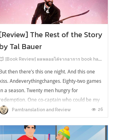
[Review] The Rest of the Story
by Tal Bauer
[Book Review] ผลพลอยได้จากอาการ book hangover หลังอ่านสารพัน MM Romance
But then there’s this one night. And this one
kiss. Andeverythingchanges. Eighty-two games
in a season. Twenty men hungry for
redemption. One co-captain who could be my
forever. This is the rest of the story. หลังอ่าน
26
Parntranslation and Review
แบบฟีลกู้ดติดๆ กันแล้ว เลยอยากได้ความแสบ
ทรวงในชีวิตบ้าง (หาเรื่อง!) เล่มนี้คู่หูเอ...