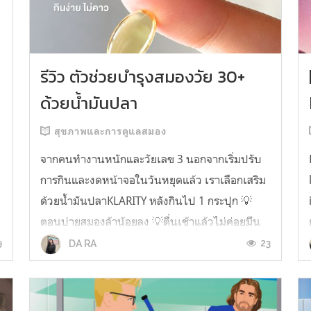
รีวิว ตัวช่วยบำรุงสมองวัย 30+
ด้วยน้ำมันปลา
สุขภาพและการดูแลสมอง
จากคนทำงานหนักและวัยเลข 3 นอกจากเริ่มปรับ
การกินและงดหน้าจอในวันหยุดแล้ว เราเลือกเสริม
ด้วยน้ำมันปลาKLARITY หลังกินไป 1 กระปุก 💡
ตอนบ่ายสมองล้าน้อยลง 💡ตื่นเช้าแล้วไม่ค่อยมึน
หัว 💡ไอเดียไม่ตัน ยิ่งทำงานสาย Content แนะนำ
9
23
DA RA
ว่าควรมี ชอบตรงที่ไม่มีกลิ่นคาวเลย กินง่ายสุด
ตั้งแต่เคยกินน้ำมันปลามาเลย ใครที่เคยกิ...