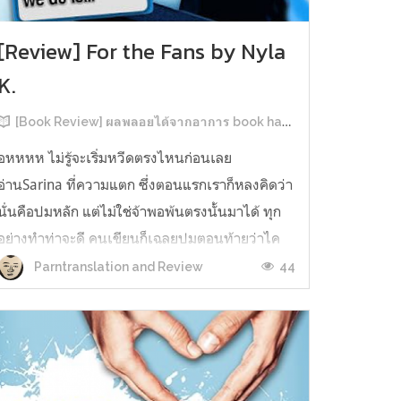
[Review] For the Fans by Nyla
K.
[Book Review] ผลพลอยได้จากอาการ book hangover หลังอ่านสารพัน MM Romance
อหหหห ไม่รู้จะเริ่มหวีดตรงไหนก่อนเลย
อ่านSarina ที่ความแตก ซึ่งตอนแรกเราก็หลงคิดว่า
นั่นคือปมหลัก แต่ไม่ใช่จ้าพอพ้นตรงนั้นมาได้ ทุก
อย่างทำท่าจะดี คนเขียนก็เฉลยปมตอนท้ายว่าไค
รันเคยเจออะไรมาในอดีตเท่านั้นแหละ คดีพลิกใน
44
Parntranslation and Review
ทันใด!!! ตรงนี้เป็นNarrative Escalation ที่ชอบ
มาก ทำให้รู้สึกเหมือนคนเขียนวางแผนไว้ตั...