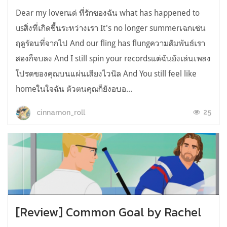
Dear my loverแด่ ที่รักของฉัน what has happened to
usสิ่งที่เกิดขึ้นระหว่างเรา It's no longer summerเฉกเช่น
ฤดูร้อนที่จากไป And our fling has flungความสัมพันธ์เรา
สองก็จบลง And I still spin your recordsแต่ฉันยังเล่นเพลง
โปรดของคุณบนแผ่นเสียงไวนิล And You still feel like
homeในใจฉัน ตัวตนคุณก็ยังอบอ...
25
cinnamon_roll
[Review] Common Goal by Rachel