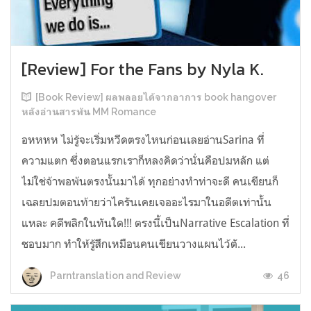
[Review] For the Fans by Nyla K.
[Book Review] ผลพลอยได้จากอาการ book hangover
หลังอ่านสารพัน MM Romance
อหหหห ไม่รู้จะเริ่มหวีดตรงไหนก่อนเลยอ่านSarina ที่
ความแตก ซึ่งตอนแรกเราก็หลงคิดว่านั่นคือปมหลัก แต่
ไม่ใช่จ้าพอพ้นตรงนั้นมาได้ ทุกอย่างทำท่าจะดี คนเขียนก็
เฉลยปมตอนท้ายว่าไครันเคยเจออะไรมาในอดีตเท่านั้น
แหละ คดีพลิกในทันใด!!! ตรงนี้เป็นNarrative Escalation ที่
ชอบมาก ทำให้รู้สึกเหมือนคนเขียนวางแผนไว้ตั...
46
Parntranslation and Review