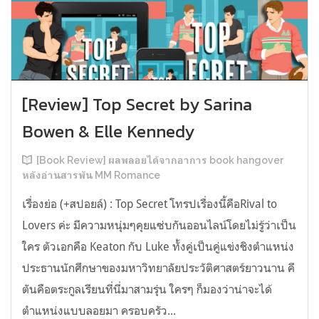
[Review] Top Secret by Sarina
Bowen & Elle Kennedy
[Book Review] ผลพลอยได้จากอาการ book hangover
หลังอ่านสารพัน MM Romance
เรื่องย่อ (+สปอยล์) : Top Secret โทรปเรื่องนี้คือRival to
Lovers ค่ะ มีความหนุ่มๆคุยแซ่บกันออนไลน์โดยไม่รู้ว่าเป็น
ใคร ตัวเอกคือ Keaton กับ Luke ทั้งคู่เป็นคู่แข่งชิงตำแหน่ง
ประธานนักศึกษาของมหาวิทยาลัยประวัติศาสตร์ยาวนาน คี
ตันคือตระกูลเรียนที่นี่มาสามรุ่น ใครๆ ก็มองว่าน่าจะได้
ตำแหน่งแบบลอยมา ครอบครัว...