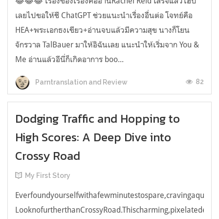
😂😂😂 เรื่องของเรื่องคืออ่านRachel Reid เสร็จแล้วไฮป์
เลยไปขอให้ชี ChatGPT ช่วยแนะนำเรื่องอื่นต่อ โจทย์คือ
HEA+พระเอกธงเขียว+อ่านจบแล้วมีความสุข นางก็โยน
จักรวาล TalBauer มาให้อิฉันเลย แนะนำให้เริ่มจาก You &
Me อ่านแล้วอีนี่ก็เกิดอาการ boo...
82
Parntranslation and Review
Dodging Traffic and Hopping to
High Scores: A Deep Dive into
Crossy Road
My First Story
Everfoundyourselfwithafewminutestospare,cravingaquick,e
LooknofurtherthanCrossyRoad.Thischarming,pixelatedendl