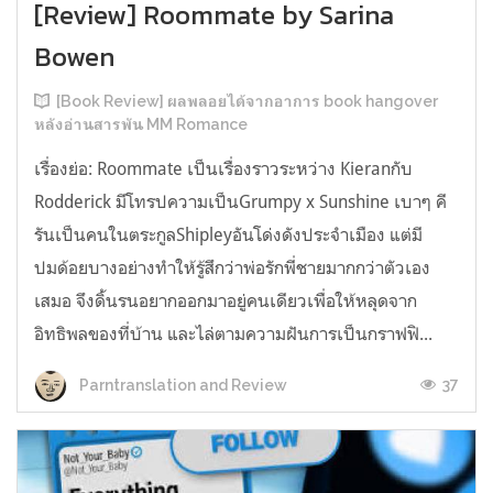
[Review] Roommate by Sarina
Bowen
[Book Review] ผลพลอยได้จากอาการ book hangover
หลังอ่านสารพัน MM Romance
เรื่องย่อ: Roommate เป็นเรื่องราวระหว่าง Kieranกับ
Rodderick มีโทรปความเป็นGrumpy x Sunshine เบาๆ คี
รันเป็นคนในตระกูลShipleyอันโด่งดังประจำเมือง แต่มี
ปมด้อยบางอย่างทำให้รู้สึกว่าพ่อรักพี่ชายมากกว่าตัวเอง
เสมอ จึงดิ้นรนอยากออกมาอยู่คนเดียวเพื่อให้หลุดจาก
อิทธิพลของที่บ้าน และไล่ตามความฝันการเป็นกราฟฟิ...
37
Parntranslation and Review