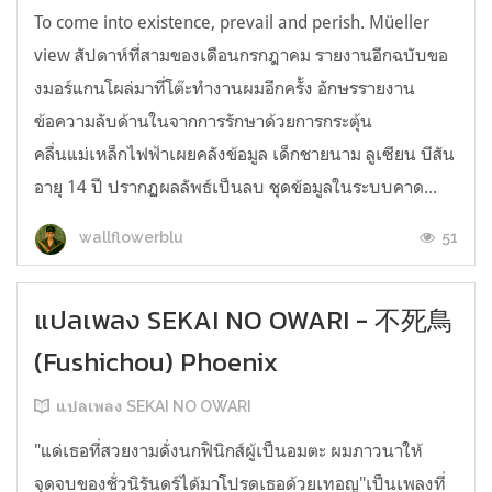
To come into existence, prevail and perish. Müeller
view สัปดาห์ที่สามของเดือนกรกฎาคม รายงานอีกฉบับขอ
งมอร์แกนโผล่มาที่โต๊ะทำงานผมอีกครั้ง อักษรรายงาน
ข้อความลับด้านในจากการรักษาด้วยการกระตุ้น
คลื่นแม่เหล็กไฟฟ้าเผยคลังข้อมูล เด็กชายนาม ลูเซียน บีสัน
อายุ 14 ปี ปรากฏผลลัพธ์เป็นลบ ชุดข้อมูลในระบบคาด...
51
wallflowerblu
แปลเพลง SEKAI NO OWARI - 不死鳥
(Fushichou) Phoenix
แปลเพลง SEKAI NO OWARI
"แด่เธอที่สวยงามดั่งนกฟินิกส์ผู้เป็นอมตะ ผมภาวนาให้
จุดจบของชั่วนิรันดร์ได้มาโปรดเธอด้วยเทอญ"เป็นเพลงที่