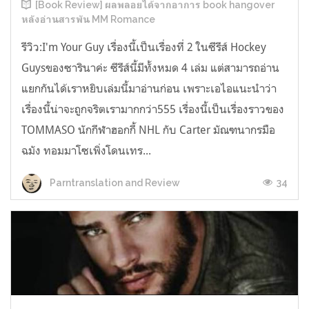
[Book Review] ผลพลอยได้จากอาการ book hangover
หลังอ่านสารพัน MM Romance
รีวิว:I'm Your Guy เรื่องนี้เป็นเรื่องที่ 2 ในซีรีส์ Hockey
Guysของซารินาค่ะ ซีรีส์นี้มีทั้งหมด 4 เล่ม แต่สามารถอ่าน
แยกกันได้เราหยิบเล่มนี้มาอ่านก่อน เพราะเอไอแนะนำว่า
เรื่องนี้น่าจะถูกจริตเรามากกว่า555 เรื่องนี้เป็นเรื่องราวของ
TOMMASO นักกีฬาฮอกกี้ NHL กับ Carter มัณฑนากรมือ
ฉมัง ทอมมาโซเพิ่งโดนเทร...
34
Parntranslation and Review