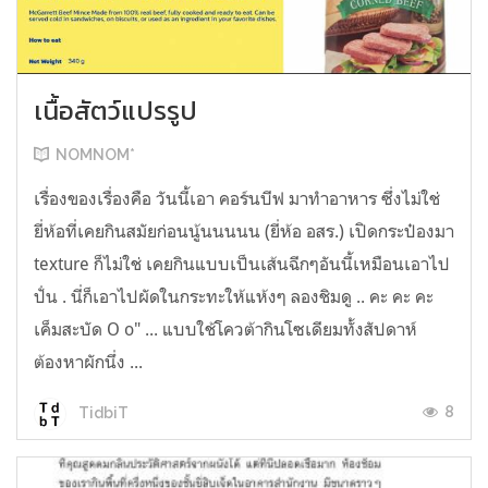
เนื้อสัตว์แปรรูป
NOMNOM*
เรื่องของเรื่องคือ วันนี้เอา คอร์นบีฟ มาทำอาหาร ซึ่งไม่ใช่
ยี่ห้อที่เคยกินสมัยก่อนนู้นนนนน (ยี่ห้อ อสร.) เปิดกระป๋องมา
texture ก็ไม่ใช่ เคยกินแบบเป็นเส้นฉีกๆอันนี้เหมือนเอาไป
ปั่น . นี่ก็เอาไปผัดในกระทะให้แห้งๆ ลองชิมดู .. คะ คะ คะ
เค็มสะบัด O o" ... แบบใช้โควต้ากินโซเดียมทั้งสัปดาห์
ต้องหาผักนึ่ง ...
8
TidbiT