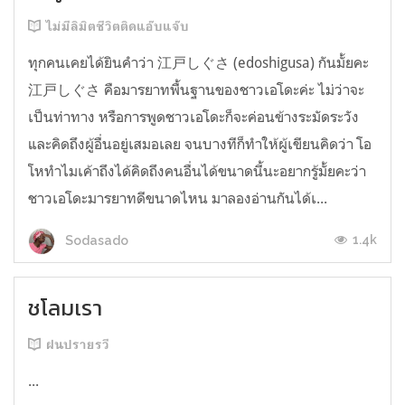
ไม่มีลิมิตชีวิตติดแอ๊บแจ๊บ
ทุกคนเคยได้ยินคำว่า 江戸しぐさ (edoshigusa) กันมั้ยคะ
江戸しぐさ คือมารยาทพื้นฐานของชาวเอโดะค่ะ ไม่ว่าจะ
เป็นท่าทาง หรือการพูดชาวเอโดะก็จะค่อนข้างระมัดระวัง
และคิดถึงผู้อื่นอยู่เสมอเลย จนบางทีก็ทำให้ผู้เขียนคิดว่า โอ
โหทำไมเค้าถึงได้คิดถึงคนอื่นได้ขนาดนี้นะอยากรู้มั้ยคะว่า
ชาวเอโดะมารยาทดีขนาดไหน มาลองอ่านกันได้เ...
1.4k
Sodasado
ชโลมเรา
ฝนปรายรวี
...