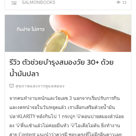
11
SALMONBOOKS
รีวิว ตัวช่วยบำรุงสมองวัย 30+ ด้วย
น้ำมันปลา
สุขภาพและการดูแลสมอง
จากคนทำงานหนักและวัยเลข 3 นอกจากเริ่มปรับการกิน
และงดหน้าจอในวันหยุดแล้ว เราเลือกเสริมด้วยน้ำมัน
ปลาKLARITY หลังกินไป 1 กระปุก 💡ตอนบ่ายสมองล้าน้อย
ลง 💡ตื่นเช้าแล้วไม่ค่อยมึนหัว 💡ไอเดียไม่ตัน ยิ่งทำงาน
สาย Content แนะนำว่าควรมี ชอบตรงที่ไม่มีกลิ่นคาวเลย