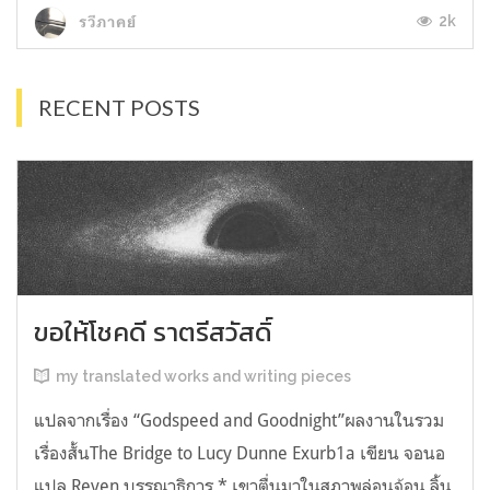
2k
รวีภาคย์
RECENT POSTS
ขอให้โชคดี ราตรีสวัสดิ์
my translated works and writing pieces
แปลจากเรื่อง “Godspeed and Goodnight”ผลงานในรวม
เรื่องสั้นThe Bridge to Lucy Dunne Exurb1a เขียน จอนอ
แปล Reven บรรณาธิการ * เขาตื่นมาในสภาพล่อนจ้อน ลิ้น