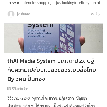
theworldofendlesshoppingorjustlookingtorefineyourchicken
65
joshuaa
thAI Media System ปัญญาประดิษฐ์
กับความเปลี่ยนแปลงของระบบสื่อไทย
By วศิน ปั้นทอง
รีวิวเว้ย (3)
รีวิวเว้ย (2249) ทุกวันนี้คงยากจะปฏิเสธว่า "ปัญญา
ประดิษฐ์" หรือ AI ได้กลายมาเป็นส่วนสำคัญของชีวิตใคร