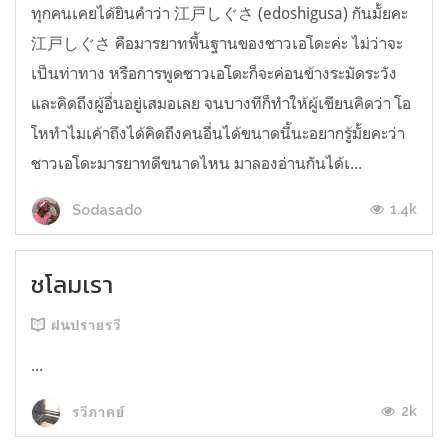
ทุกคนเคยได้ยินคำว่า 江戸しぐさ (edoshigusa) กันมั้ยคะ
江戸しぐさ คือมารยาทพื้นฐานของชาวเอโดะค่ะ ไม่ว่าจะ
เป็นท่าทาง หรือการพูดชาวเอโดะก็จะค่อนข้างระมัดระวัง
และคิดถึงผู้อื่นอยู่เสมอเลย จนบางทีก็ทำให้ผู้เขียนคิดว่า โอ
โหทำไมเค้าถึงได้คิดถึงคนอื่นได้ขนาดนี้นะอยากรู้มั้ยคะว่า
ชาวเอโดะมารยาทดีขนาดไหน มาลองอ่านกันได้เ...
1.4k
Sodasado
ชโลมเรา
ฝนปรายรวี
...
2k
รวีภาคย์