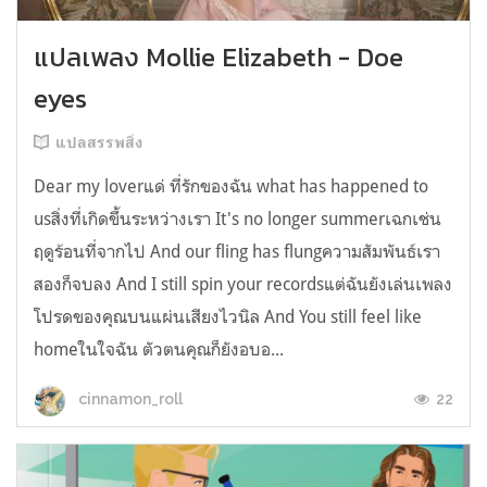
แปลเพลง Mollie Elizabeth - Doe
eyes
แปลสรรพสิ่ง
Dear my loverแด่ ที่รักของฉัน what has happened to
usสิ่งที่เกิดขึ้นระหว่างเรา It's no longer summerเฉกเช่น
ฤดูร้อนที่จากไป And our fling has flungความสัมพันธ์เรา
สองก็จบลง And I still spin your recordsแต่ฉันยังเล่นเพลง
โปรดของคุณบนแผ่นเสียงไวนิล And You still feel like
homeในใจฉัน ตัวตนคุณก็ยังอบอ...
22
cinnamon_roll