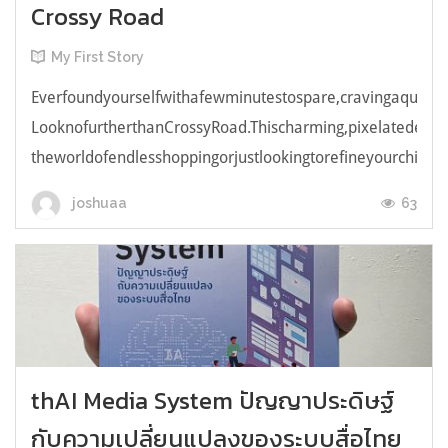
Crossy Road
My First Story
Everfoundyourselfwithafewminutestospare,cravingaquick,e
LooknofurtherthanCrossyRoad.Thischarming,pixelatedendl
theworldofendlesshoppingorjustlookingtorefineyourchicken
63
joshuaa
thAI Media System ปัญญาประดิษฐ์
กับความเปลี่ยนแปลงของระบบสื่อไทย