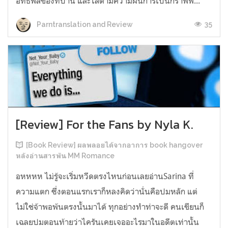
อิทธิพลของที่บ้าน และไล่ตามความฝันการเป็นกราฟฟิ...
35
Parntranslation and Review
[Review] For the Fans by Nyla K.
[Book Review] ผลพลอยได้จากอาการ book hangover
หลังอ่านสารพัน MM Romance
อหหหห ไม่รู้จะเริ่มหวีดตรงไหนก่อนเลยอ่านSarina ที่
ความแตก ซึ่งตอนแรกเราก็หลงคิดว่านั่นคือปมหลัก แต่
ไม่ใช่จ้าพอพ้นตรงนั้นมาได้ ทุกอย่างทำท่าจะดี คนเขียนก็
เฉลยปมตอนท้ายว่าไครันเคยเจออะไรมาในอดีตเท่านั้น