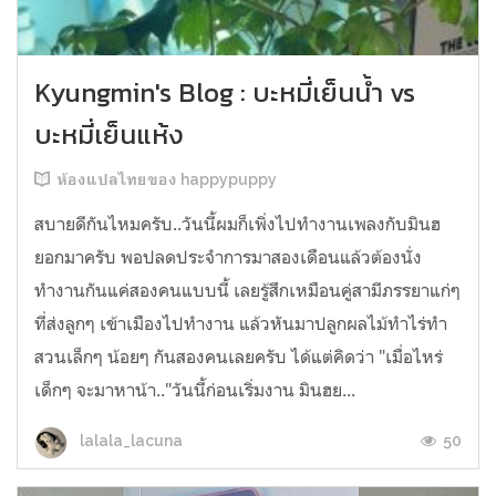
Kyungmin's Blog : บะหมี่เย็นน้ำ vs
บะหมี่เย็นแห้ง
ห้องแปลไทยของ happypuppy
สบายดีกันไหมครับ..วันนี้ผมก็เพิ่งไปทำงานเพลงกับมินฮ
ยอกมาครับ พอปลดประจำการมาสองเดือนแล้วต้องนั่ง
ทำงานกันแค่สองคนแบบนี้ เลยรู้สึกเหมือนคู่สามีภรรยาแก่ๆ
ที่ส่งลูกๆ เข้าเมืองไปทำงาน แล้วหันมาปลูกผลไม้ทำไร่ทำ
สวนเล็กๆ น้อยๆ กันสองคนเลยครับ ได้แต่คิดว่า "เมื่อไหร่
เด็กๆ จะมาหาน้า.."วันนี้ก่อนเริ่มงาน มินฮย...
50
lalala_lacuna