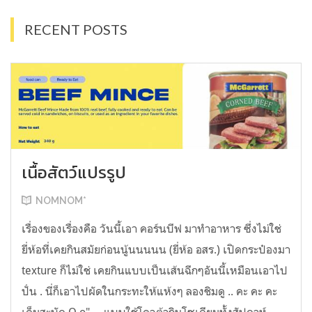
RECENT POSTS
เนื้อสัตว์แปรรูป
NOMNOM*
เรื่องของเรื่องคือ วันนี้เอา คอร์นบีฟ มาทำอาหาร ซึ่งไม่ใช่
ยี่ห้อที่เคยกินสมัยก่อนนู้นนนนน (ยี่ห้อ อสร.) เปิดกระป๋องมา
texture ก็ไม่ใช่ เคยกินแบบเป็นเส้นฉีกๆอันนี้เหมือนเอาไป
ปั่น . นี่ก็เอาไปผัดในกระทะให้แห้งๆ ลองชิมดู .. คะ คะ คะ
เค็มสะบัด O o" ... แบบใช้โควต้ากินโซเดียมทั้งสัปดาห์