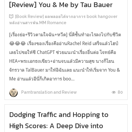
[Review] You & Me by Tau Bauer
[Book Review] ผลพลอยได้จากอาการ book hangover
หลังอ่านสารพัน MM Romance
[เรื่องย่อ+รีวิวตามใจฉัน+หวีด] นี่ดิชั้นทำอะไรลงไปกับชีวิต
😂😂😂 เรื่องของเรื่องคืออ่านRachel Reid เสร็จแล้วไฮป์
เลยไปขอให้ชี ChatGPT ช่วยแนะนำเรื่องอื่นต่อ โจทย์คือ
HEA+พระเอกธงเขียว+อ่านจบแล้วมีความสุข นางก็โยน
จักรวาล TalBauer มาให้อิฉันเลย แนะนำให้เริ่มจาก You &
Me อ่านแล้วอีนี่ก็เกิดอาการ boo...
80
Parntranslation and Review
Dodging Traffic and Hopping to
High Scores: A Deep Dive into