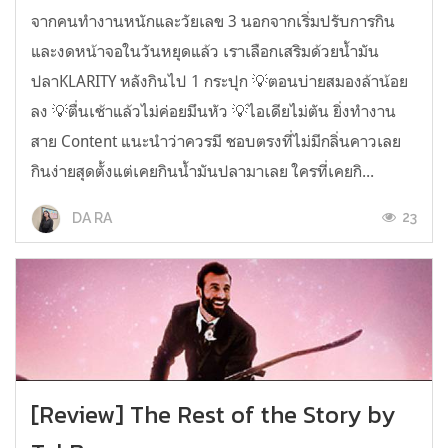
จากคนทำงานหนักและวัยเลข 3 นอกจากเริ่มปรับการกิน
และงดหน้าจอในวันหยุดแล้ว เราเลือกเสริมด้วยน้ำมัน
ปลาKLARITY หลังกินไป 1 กระปุก 💡ตอนบ่ายสมองล้าน้อย
ลง 💡ตื่นเช้าแล้วไม่ค่อยมึนหัว 💡ไอเดียไม่ตัน ยิ่งทำงาน
สาย Content แนะนำว่าควรมี ชอบตรงที่ไม่มีกลิ่นคาวเลย
กินง่ายสุดตั้งแต่เคยกินน้ำมันปลามาเลย ใครที่เคยกิ...
23
DA RA
[Review] The Rest of the Story by