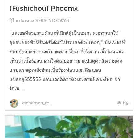
(Fushichou) Phoenix
แปลเพลง SEKAI NO OWARI
"แด่เธอที่สวยงามดั่งนกฟินิกส์ผู้เป็นอมตะ ผมภาวนาให้
จุดจบของชั่วนิรันดร์ได้มาโปรดเธอด้วยเทอญ"เป็นเพลงที่
ชอบจังหวะกับดนตรีมาตลอด พึ่งมาตั้งใจอ่านเนื้อร้องแล้ว
เห็นว่าเนื้อร้องน่าสนใจดีเลยอยากมาแปลดูค่ะ ((ความคิด
แวบแรกสุดหลังอ่านเนื้อร้องท่อนแรก คือ แอบ
แปลกๆ555555 ตอนแรกคิดว่าตัวเองอ่านผิด แต่พอเข้า
ใจเน...
69
cinnamon_roll