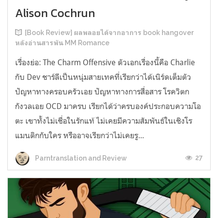
Alison Cochrun
[Book Review] ผลพลอยได้จากอาการ book hangover
หลังอ่านสารพัน MM Romance
เรื่องย่อ: The Charm Offensive ตัวเอกเรื่องนี้คือ Charlie
กับ Dev ชาร์ลีเป็นหนุ่มสายเทคที่เรียกว่าได้เนิร์ดเต็มตัว
ปัญหาทางครอบครัวเอย ปัญหาทางการสื่อสาร โรควิตก
กังวลเอย OCD มาครบ เรียกได้ว่าครบองค์ประกอบความโอ
ตะ เขาทั้งไม่เชื่อในรักแท้ ไม่เคยมีความสัมพันธ์ในเชิงโร
แมนติกกับใคร หรืออาจเรียกว่าไม่เคยรู...
27
Parntranslation and Review