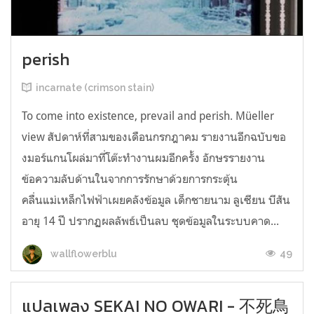
perish
incarnate (crimson stain)
To come into existence, prevail and perish. Müeller
view สัปดาห์ที่สามของเดือนกรกฎาคม รายงานอีกฉบับขอ
งมอร์แกนโผล่มาที่โต๊ะทำงานผมอีกครั้ง อักษรรายงาน
ข้อความลับด้านในจากการรักษาด้วยการกระตุ้น
คลื่นแม่เหล็กไฟฟ้าเผยคลังข้อมูล เด็กชายนาม ลูเซียน บีสัน
อายุ 14 ปี ปรากฏผลลัพธ์เป็นลบ ชุดข้อมูลในระบบคาด...
49
wallflowerblu
แปลเพลง SEKAI NO OWARI - 不死鳥