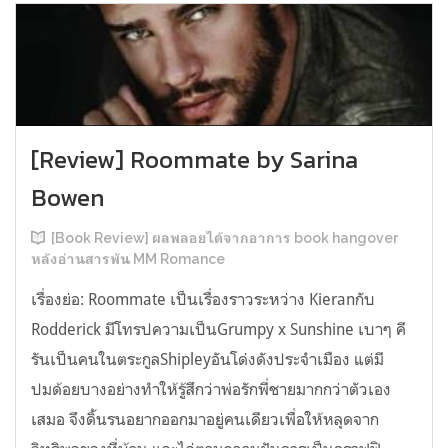
[Review] Roommate by Sarina
Bowen
[Book Review] ผลพลอยได้จากอาการ book hangover
หลังอ่านสารพัน MM Romance
เรื่องย่อ: Roommate เป็นเรื่องราวระหว่าง Kieranกับ
Rodderick มีโทรปความเป็นGrumpy x Sunshine เบาๆ คี
รันเป็นคนในตระกูลShipleyอันโด่งดังประจำเมือง แต่มี
ปมด้อยบางอย่างทำให้รู้สึกว่าพ่อรักพี่ชายมากกว่าตัวเอง
เสมอ จึงดิ้นรนอยากออกมาอยู่คนเดียวเพื่อให้หลุดจาก