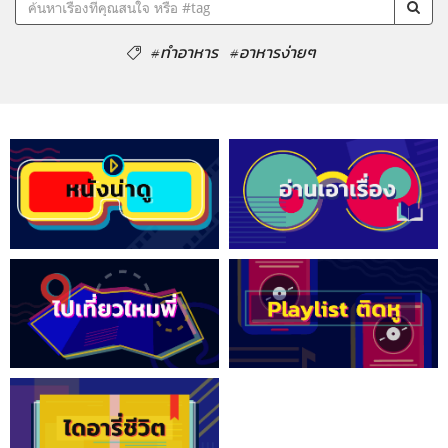
#ทำอาหาร
#อาหารง่ายๆ