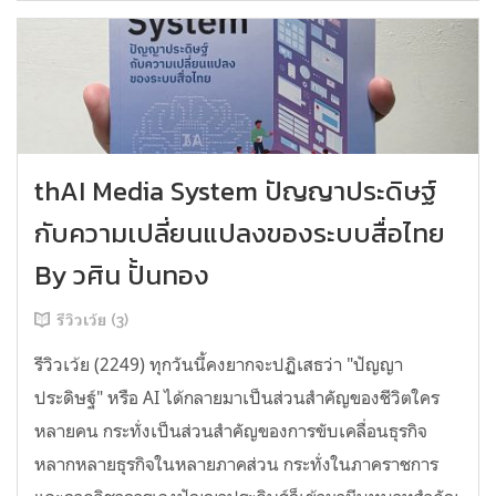
thAI Media System ปัญญาประดิษฐ์
กับความเปลี่ยนแปลงของระบบสื่อไทย
By วศิน ปั้นทอง
รีวิวเว้ย (3)
รีวิวเว้ย (2249) ทุกวันนี้คงยากจะปฏิเสธว่า "ปัญญา
ประดิษฐ์" หรือ AI ได้กลายมาเป็นส่วนสำคัญของชีวิตใคร
หลายคน กระทั่งเป็นส่วนสำคัญของการขับเคลื่อนธุรกิจ
หลากหลายธุรกิจในหลายภาคส่วน กระทั่งในภาคราชการ