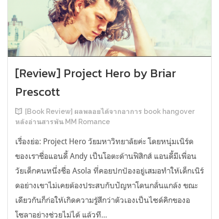
[Review] Project Hero by Briar
Prescott
[Book Review] ผลพลอยได้จากอาการ book hangover
หลังอ่านสารพัน MM Romance
เรื่องย่อ: Project Hero วัยมหาวิทยาลัยค่ะ โดยหนุ่มเนิร์ด
ของเราชื่อแอนดี้ Andy เป็นโอตะด้านฟิสิกส์ แอนดี้มีเพื่อน
วัยเด็กคนหนึ่งชื่อ Asola ที่คอยปกป้องอยู่เสมอทำให้เด็กเนิร์
ดอย่างเขาไม่เคยต้องประสบกับปัญหาโดนกลั่นแกล้ง ขณะ
เดียวกันก็ก่อให้เกิดความรู้สึกว่าตัวเองเป็นไซด์คิกของอ
โซลาอย่างช่วยไม่ได้ แล้วที...