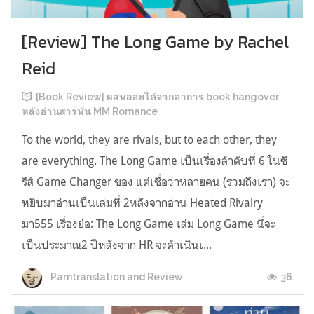
[Review] The Long Game by Rachel
Reid
[Book Review] ผลพลอยได้จากอาการ book hangover
หลังอ่านสารพัน MM Romance
To the world, they are rivals, but to each other, they
are everything. The Long Game เป็นเรื่องลำดับที่ 6 ในซี
รีส์ Game Changer ของ แต่เชื่อว่าหลายคน (รวมถึงเรา) จะ
หยิบมาอ่านเป็นเล่มที่ 2หลังจากอ่าน Heated Rivalry
มา555 เรื่องย่อ: The Long Game เล่ม Long Game นี่จะ
เป็นประมาณ2 ปีหลังจาก HR จะดำเนินเ...
36
Parntranslation and Review