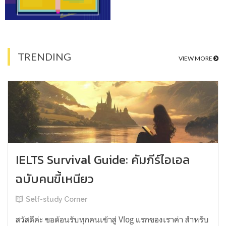
TRENDING
VIEW MORE
IELTS Survival Guide: คัมภีร์ไอเอล
ฉบับคนขี้เหนียว
Self-study Corner
สวัสดีค่ะ ขอต้อนรับทุกคนเข้าสู่ Vlog แรกของเราค่า สำหรับ