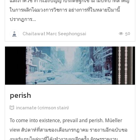
และภาควิชาการเองปัญญาประดิษฐ์ก็เข้ามามีบทบาทสำคัญ
ในการผลิกโฉมวงการวิชการ อย่างการที่ในหลายปีมานี้
ปรากฏการ...
50
Chaitawat Marc Seephongsai
perish
incarnate (crimson stain)
To come into existence, prevail and perish. Müeller
view สัปดาห์ที่สามของเดือนกรกฎาคม รายงานอีกฉบับขอ
งมอร์แกนโผล่มาที่โต๊ะทำงานผมอีกครั้ง อักษรรายงาน