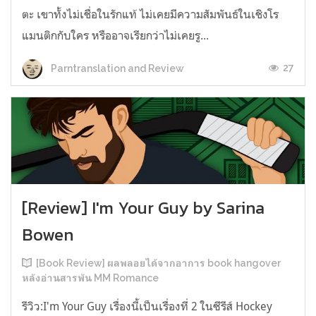
ตะ เขาทั้งไม่เชื่อในรักแท้ ไม่เคยมีความสัมพันธ์ในเชิงโร
แมนติกกับใคร หรืออาจเรียกว่าไม่เคยรู...
27
Parntranslation and Review
[Review] I'm Your Guy by Sarina
Bowen
[Book Review] ผลพลอยได้จากอาการ book hangover
หลังอ่านสารพัน MM Romance
รีวิว:I'm Your Guy เรื่องนี้เป็นเรื่องที่ 2 ในซีรีส์ Hockey