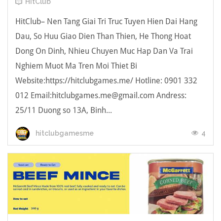
HitClub
HitClub– Nen Tang Giai Tri Truc Tuyen Hien Dai Hang
Dau, So Huu Giao Dien Than Thien, He Thong Hoat
Dong On Dinh, Nhieu Chuyen Muc Hap Dan Va Trai
Nghiem Muot Ma Tren Moi Thiet Bi
Website:https://hitclubgames.me/ Hotline: 0901 332
012 Email:
hitclubgames.me@gmail.com
Andress:
25/11 Duong so 13A, Binh...
4
hitclubgamesme