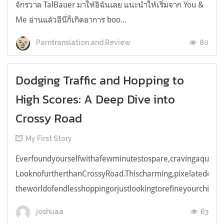
จักรวาล TalBauer มาให้อิฉันเลย แนะนำให้เริ่มจาก You &
Me อ่านแล้วอีนี่ก็เกิดอาการ boo...
80
Parntranslation and Review
Dodging Traffic and Hopping to
High Scores: A Deep Dive into
Crossy Road
My First Story
Everfoundyourselfwithafewminutestospare,cravingaquick,e
LooknofurtherthanCrossyRoad.Thischarming,pixelatedendl
theworldofendlesshoppingorjustlookingtorefineyourchicken
63
joshuaa