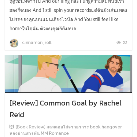
ฤดูร้อนที่จากไป And our fling has flungความสัมพันธ์เรา
สองก็จบลง And I still spin your recordsแต่ฉันยังเล่นเพลง
โปรดของคุณบนแผ่นเสียงไวนิล And You still feel like
homeในใจฉัน ตัวตนคุณก็ยังอบอ...
22
cinnamon_roll
[Review] Common Goal by Rachel
Reid
[Book Review] ผลพลอยได้จากอาการ book hangover
หลังอ่านสารพัน MM Romance