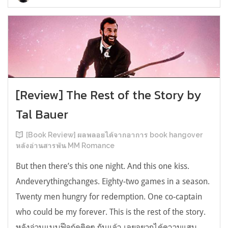
[Review] The Rest of the Story by
Tal Bauer
[Book Review] ผลพลอยได้จากอาการ book hangover
หลังอ่านสารพัน MM Romance
But then there’s this one night. And this one kiss.
Andeverythingchanges. Eighty-two games in a season.
Twenty men hungry for redemption. One co-captain
who could be my forever. This is the rest of the story.
หลังอ่านแบบฟีลกู้ดติดๆ กันแล้ว เลยอยากได้ความแสบ