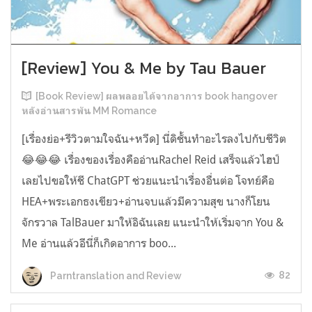
[Review] You & Me by Tau Bauer
[Book Review] ผลพลอยได้จากอาการ book hangover
หลังอ่านสารพัน MM Romance
[เรื่องย่อ+รีวิวตามใจฉัน+หวีด] นี่ดิชั้นทำอะไรลงไปกับชีวิต
😂😂😂 เรื่องของเรื่องคืออ่านRachel Reid เสร็จแล้วไฮป์
เลยไปขอให้ชี ChatGPT ช่วยแนะนำเรื่องอื่นต่อ โจทย์คือ
HEA+พระเอกธงเขียว+อ่านจบแล้วมีความสุข นางก็โยน
จักรวาล TalBauer มาให้อิฉันเลย แนะนำให้เริ่มจาก You &
Me อ่านแล้วอีนี่ก็เกิดอาการ boo...
82
Parntranslation and Review