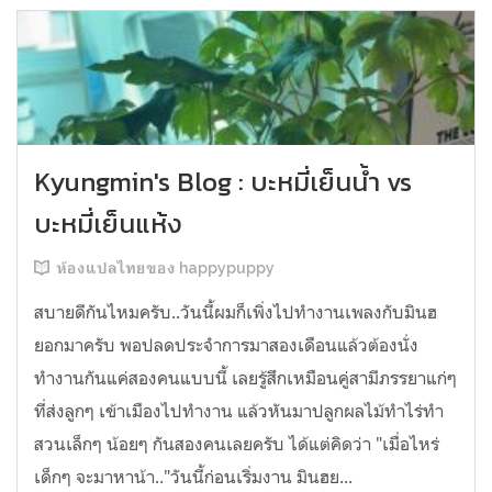
Kyungmin's Blog : บะหมี่เย็นน้ำ vs
บะหมี่เย็นแห้ง
ห้องแปลไทยของ happypuppy
สบายดีกันไหมครับ..วันนี้ผมก็เพิ่งไปทำงานเพลงกับมินฮ
ยอกมาครับ พอปลดประจำการมาสองเดือนแล้วต้องนั่ง
ทำงานกันแค่สองคนแบบนี้ เลยรู้สึกเหมือนคู่สามีภรรยาแก่ๆ
ที่ส่งลูกๆ เข้าเมืองไปทำงาน แล้วหันมาปลูกผลไม้ทำไร่ทำ
สวนเล็กๆ น้อยๆ กันสองคนเลยครับ ได้แต่คิดว่า "เมื่อไหร่
เด็กๆ จะมาหาน้า.."วันนี้ก่อนเริ่มงาน มินฮย...