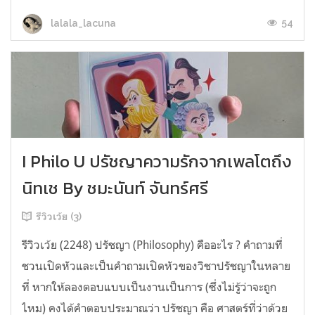
54
lalala_lacuna
I Philo U ปรัชญาความรักจากเพลโตถึง
นิทเช By ชมะนันท์ จันทร์ศรี
รีวิวเว้ย (3)
รีวิวเว้ย (2248) ปรัชญา (Philosophy) คืออะไร ? คำถามที่
ชวนเปิดหัวและเป็นคำถามเปิดหัวของวิชาปรัชญาในหลาย
ที่ หากให้ลองตอบแบบเป็นงานเป็นการ (ซึ่งไม่รู้ว่าจะถูก
ไหม) คงได้คำตอบประมาณว่า ปรัชญา คือ ศาสตร์ที่ว่าด้วย