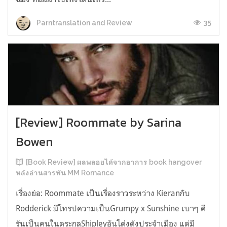
35
Parntranslation and Review
[Review] Roommate by Sarina
Bowen
[Book Review] ผลพลอยได้จากอาการ book hangover
หลังอ่านสารพัน MM Romance
เรื่องย่อ: Roommate เป็นเรื่องราวระหว่าง Kieranกับ
Rodderick มีโทรปความเป็นGrumpy x Sunshine เบาๆ คี
รันเป็นคนในตระกูลShipleyอันโด่งดังประจำเมือง แต่มี