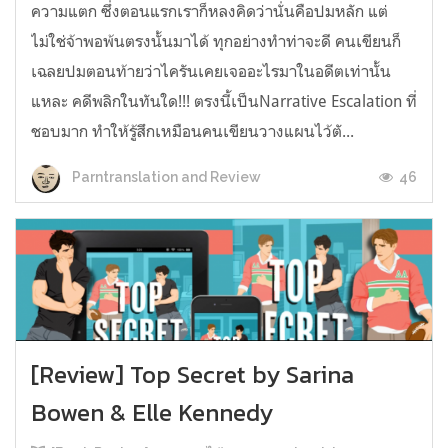
ความแตก ซึ่งตอนแรกเราก็หลงคิดว่านั่นคือปมหลัก แต่
ไม่ใช่จ้าพอพ้นตรงนั้นมาได้ ทุกอย่างทำท่าจะดี คนเขียนก็
เฉลยปมตอนท้ายว่าไครันเคยเจออะไรมาในอดีตเท่านั้น
แหละ คดีพลิกในทันใด!!! ตรงนี้เป็นNarrative Escalation ที่
ชอบมาก ทำให้รู้สึกเหมือนคนเขียนวางแผนไว้ตั...
46
Parntranslation and Review
[Review] Top Secret by Sarina
Bowen & Elle Kennedy