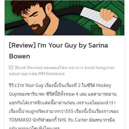
[Review] I'm Your Guy by Sarina
Bowen
[Book Review] ผลพลอยได้จากอาการ book hangover
หลังอ่านสารพัน MM Romance
รีวิว:I'm Your Guy เรื่องนี้เป็นเรื่องที่ 2 ในซีรีส์ Hockey
Guysของซารินาค่ะ ซีรีส์นี้มีทั้งหมด 4 เล่ม แต่สามารถอ่าน
แยกกันได้เราหยิบเล่มนี้มาอ่านก่อน เพราะเอไอแนะนำว่า
เรื่องนี้น่าจะถูกจริตเรามากกว่า555 เรื่องนี้เป็นเรื่องราวของ
TOMMASO นักกีฬาฮอกกี้ NHL กับ Carter มัณฑนากรมือ
ฉมัง ทอมมาโซเพิ่งโดนเทร...