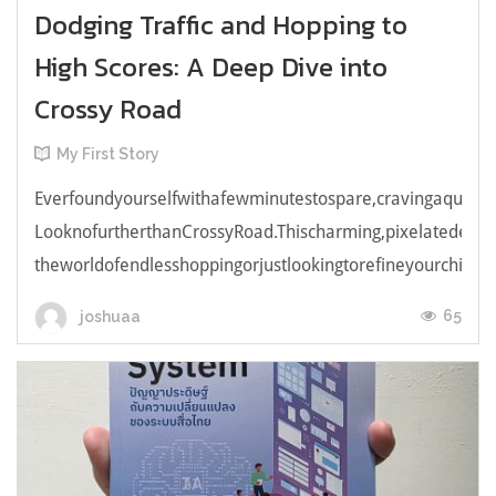
Dodging Traffic and Hopping to
High Scores: A Deep Dive into
Crossy Road
My First Story
Everfoundyourselfwithafewminutestospare,cravingaquick,e
LooknofurtherthanCrossyRoad.Thischarming,pixelatedendl
theworldofendlesshoppingorjustlookingtorefineyourchicken
65
joshuaa