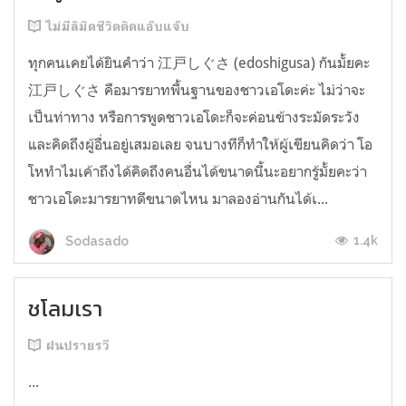
ไม่มีลิมิตชีวิตติดแอ๊บแจ๊บ
ทุกคนเคยได้ยินคำว่า 江戸しぐさ (edoshigusa) กันมั้ยคะ
江戸しぐさ คือมารยาทพื้นฐานของชาวเอโดะค่ะ ไม่ว่าจะ
เป็นท่าทาง หรือการพูดชาวเอโดะก็จะค่อนข้างระมัดระวัง
และคิดถึงผู้อื่นอยู่เสมอเลย จนบางทีก็ทำให้ผู้เขียนคิดว่า โอ
โหทำไมเค้าถึงได้คิดถึงคนอื่นได้ขนาดนี้นะอยากรู้มั้ยคะว่า
ชาวเอโดะมารยาทดีขนาดไหน มาลองอ่านกันได้เ...
1.4k
Sodasado
ชโลมเรา
ฝนปรายรวี
...