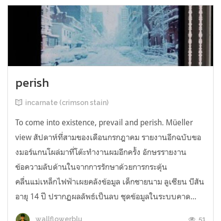
perish
incarnate (crimson stain)
To come into existence, prevail and perish. Müeller
view สัปดาห์ที่สามของเดือนกรกฎาคม รายงานอีกฉบับขอ
งมอร์แกนโผล่มาที่โต๊ะทำงานผมอีกครั้ง อักษรรายงาน
ข้อความลับด้านในจากการรักษาด้วยการกระตุ้น
คลื่นแม่เหล็กไฟฟ้าเผยคลังข้อมูล เด็กชายนาม ลูเซียน บีสัน
อายุ 14 ปี ปรากฏผลลัพธ์เป็นลบ ชุดข้อมูลในระบบคาด...
51
wallflowerblu