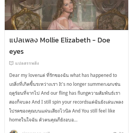
แปลเพลง Mollie Elizabeth - Doe
eyes
แปลสรรพสิ่ง
Dear my loverแด่ ที่รักของฉัน what has happened to
usสิ่งที่เกิดขึ้นระหว่างเรา It's no longer summerเฉกเช่น
ฤดูร้อนที่จากไป And our fling has flungความสัมพันธ์เรา
สองก็จบลง And I still spin your recordsแต่ฉันยังเล่นเพลง
โปรดของคุณบนแผ่นเสียงไวนิล And You still feel like
homeในใจฉัน ตัวตนคุณก็ยังอบอ...