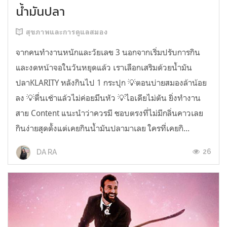
น้ำมันปลา
สุขภาพและการดูแลสมอง
จากคนทำงานหนักและวัยเลข 3 นอกจากเริ่มปรับการกิน
และงดหน้าจอในวันหยุดแล้ว เราเลือกเสริมด้วยน้ำมัน
ปลาKLARITY หลังกินไป 1 กระปุก 💡ตอนบ่ายสมองล้าน้อย
ลง 💡ตื่นเช้าแล้วไม่ค่อยมึนหัว 💡ไอเดียไม่ตัน ยิ่งทำงาน
สาย Content แนะนำว่าควรมี ชอบตรงที่ไม่มีกลิ่นคาวเลย
กินง่ายสุดตั้งแต่เคยกินน้ำมันปลามาเลย ใครที่เคยกิ...
26
DA RA