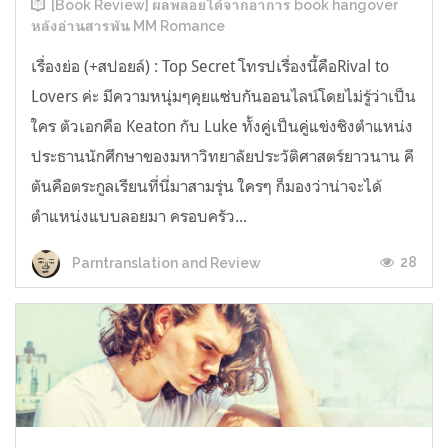
[Book Review] ผลพลอยได้จากอาการ book hangover
หลังอ่านสารพัน MM Romance
เรื่องย่อ (+สปอยล์) : Top Secret โทรปเรื่องนี้คือRival to
Lovers ค่ะ มีความหนุ่มๆคุยแซ่บกันออนไลน์โดยไม่รู้ว่าเป็น
ใคร ตัวเอกคือ Keaton กับ Luke ทั้งคู่เป็นคู่แข่งชิงตำแหน่ง
ประธานนักศึกษาของมหาวิทยาลัยประวัติศาสตร์ยาวนาน คี
ตันคือตระกูลเรียนที่นี่มาสามรุ่น ใครๆ ก็มองว่าน่าจะได้
ตำแหน่งแบบลอยมา ครอบครัว...
28
Parntranslation and Review