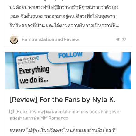
ปมด้อยบางอย่างทำให้รู้สึกว่าพ่อรักพี่ชายมากกว่าตัวเอง
เสมอ จึงดิ้นรนอยากออกมาอยู่คนเดียวเพื่อให้หลุดจาก
อิทธิพลของที่บ้าน และไล่ตามความฝันการเป็นกราฟฟิ...
37
Parntranslation and Review
[Review] For the Fans by Nyla K.
[Book Review] ผลพลอยได้จากอาการ book hangover
หลังอ่านสารพัน MM Romance
อหหหห ไม่รู้จะเริ่มหวีดตรงไหนก่อนเลยอ่านSarina ที่