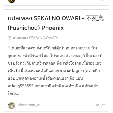
แปลเพลง SEKAI NO OWARI - 不死鳥
(Fushichou) Phoenix
แปลเพลง SEKAI NO OWARI
"แด่เธอที่สวยงามดั่งนกฟินิกส์ผู้เป็นอมตะ ผมภาวนาให้
จุดจบของชั่วนิรันดร์ได้มาโปรดเธอด้วยเทอญ"เป็นเพลงที่
ชอบจังหวะกับดนตรีมาตลอด พึ่งมาตั้งใจอ่านเนื้อร้องแล้ว
เห็นว่าเนื้อร้องน่าสนใจดีเลยอยากมาแปลดูค่ะ ((ความคิด
แวบแรกสุดหลังอ่านเนื้อร้องท่อนแรก คือ แอบ
แปลกๆ555555 ตอนแรกคิดว่าตัวเองอ่านผิด แต่พอเข้า
ใจเน...
72
cinnamon_roll