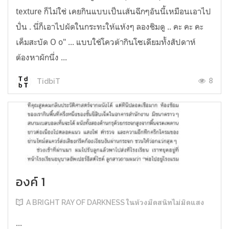
texture ก็ไม่ใช่ เคยกินแบบเป็นเส้นฉีกๆอันนี้เหมือนเอาไป
ปั่น . นี่ก็เอาไปผัดในกระทะให้แห้งๆ ลองชิมดู .. คะ คะ คะ
เค็มสะบัด O o" ... แบบใช้โควต้ากินโซเดียมทั้งสัปดาห์
ต้องหาผักนึ่ง ...
8
TidbiT
องค์ 1
A BRIGHT RAY OF DARKNESS ในห้วงมืดสนิทไม่มิดแสง
...