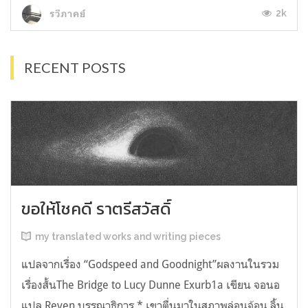
2k
รวีภาคย์
RECENT POSTS
ขอให้โชคดี ราตรีสวัสดิ์
my translated works and writing pieces
แปลจากเรื่อง “Godspeed and Goodnight”ผลงานในรวม
เรื่องสั้นThe Bridge to Lucy Dunne Exurb1a เขียน จอนอ
แปล Reven บรรณาธิการ * เขาตื่นมาในสภาพล่อนจ้อน ลิ้น