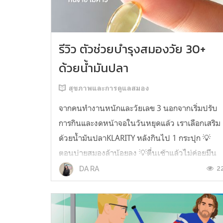
รีวิว ตัวช่วยบำรุงสมองวัย 30+
ด้วยน้ำมันปลา
สุขภาพและการดูแลสมอง
จากคนทำงานหนักและวัยเลข 3 นอกจากเริ่มปรับ
การกินและงดหน้าจอในวันหยุดแล้ว เราเลือกเสริม
ด้วยน้ำมันปลาKLARITY หลังกินไป 1 กระปุก 💡
ตอนบ่ายสมองล้าน้อยลง 💡ตื่นเช้าแล้วไม่ค่อยมึน
หัว 💡ไอเดียไม่ตัน ยิ่งทำงานสาย Content แนะนำ
2
DA RA
ว่าควรมี ชอบตรงที่ไม่มีกลิ่นคาวเลย กินง่ายสุด
ตั้งแต่เคยกินน้ำมันปลามาเลย ใครที่เคยกิ...