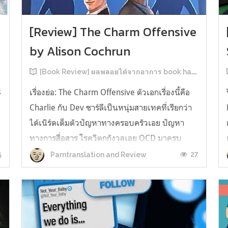
[Review] The Charm Offensive
by Alison Cochrun
[Book Review] ผลพลอยได้จากอาการ book hangover หลังอ่านสารพัน MM Romance
3
เรื่องย่อ: The Charm Offensive ตัวเอกเรื่องนี้คือ
Charlie กับ Dev ชาร์ลีเป็นหนุ่มสายเทคที่เรียกว่า
ได้เนิร์ดเต็มตัวปัญหาทางครอบครัวเอย ปัญหา
ทางการสื่อสาร โรควิตกกังวลเอย OCD มาครบ
เรียกได้ว่าครบองค์ประกอบความโอตะ เขาทั้งไม่
5
27
Parntranslation and Review
เชื่อในรักแท้ ไม่เคยมีความสัมพันธ์ในเชิงโรแมนติก
กับใคร หรืออาจเรียกว่าไม่เคยรู...