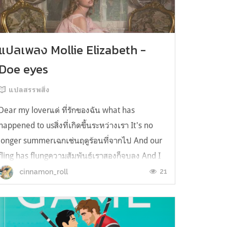
แปลเพลง Mollie Elizabeth -
Doe eyes
แปลสรรพสิ่ง
Dear my loverแด่ ที่รักของฉัน what has
happened to usสิ่งที่เกิดขึ้นระหว่างเรา It's no
longer summerเฉกเช่นฤดูร้อนที่จากไป And our
fling has flungความสัมพันธ์เราสองก็จบลง And I
still spin your recordsแต่ฉันยังเล่นเพลงโปรดของ
21
cinnamon_roll
คุณบนแผ่นเสียงไวนิล And You still feel like
homeในใจฉัน ตัวตนคุณก็ยังอบอ...