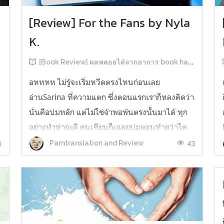
[Review] For the Fans by Nyla
K.
[Book Review] ผลพลอยได้จากอาการ book hangover หลังอ่านสารพัน MM Romance
อหหหห ไม่รู้จะเริ่มหวีดตรงไหนก่อนเลย
อ่านSarina ที่ความแตก ซึ่งตอนแรกเราก็หลงคิดว่า
นั่นคือปมหลัก แต่ไม่ใช่จ้าพอพ้นตรงนั้นมาได้ ทุก
อย่างทำท่าจะดี คนเขียนก็เฉลยปมตอนท้ายว่าไค
รันเคยเจออะไรมาในอดีตเท่านั้นแหละ คดีพลิกใน
4
43
Parntranslation and Review
ทันใด!!! ตรงนี้เป็นNarrative Escalation ที่ชอบ
มาก ทำให้รู้สึกเหมือนคนเขียนวางแผนไว้ตั...