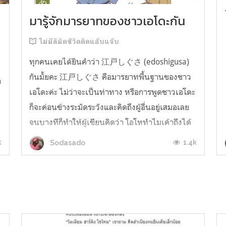
มารู้จักมารยาทของชาวเอโดะกัน
ไม่มีลิมิตชีวิตติดแอ๊บแจ๊บ
ทุกคนเคยได้ยินคำว่า 江戸しぐさ (edoshigusa)
กันมั้ยคะ 江戸しぐさ คือมารยาทพื้นฐานของชาว
า
เอโดะค่ะ ไม่ว่าจะเป็นท่าทาง หรือการพูดชาวเอโดะ
ก็จะค่อนข้างระมัดระวังและคิดถึงผู้อื่นอยู่เสมอเลย
จนบางทีก็ทำให้ผู้เขียนคิดว่า โอโหทำไมเค้าถึงได้
คิดถึงคนอื่นได้ขนาดนี้นะอยากรู้มั้ยคะว่าชาวเอโดะ
k
1.4k
Sodasado
มารยาทดีขนาดไหน มาลองอ่านกันได้เ...