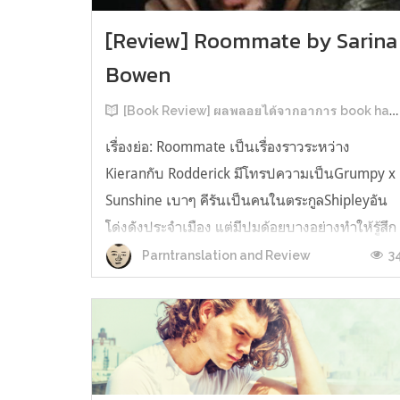
[Review] Roommate by Sarina
Bowen
[Book Review] ผลพลอยได้จากอาการ book hangover หลังอ่านสารพัน MM Romance
เรื่องย่อ: Roommate เป็นเรื่องราวระหว่าง
Kieranกับ Rodderick มีโทรปความเป็นGrumpy x
Sunshine เบาๆ คีรันเป็นคนในตระกูลShipleyอัน
โด่งดังประจำเมือง แต่มีปมด้อยบางอย่างทำให้รู้สึก
ว่าพ่อรักพี่ชายมากกว่าตัวเองเสมอ จึงดิ้นรนอยาก
3
Parntranslation and Review
ออกมาอยู่คนเดียวเพื่อให้หลุดจากอิทธิพลของที่
บ้าน และไล่ตามความฝันการเป็นกราฟฟิ...