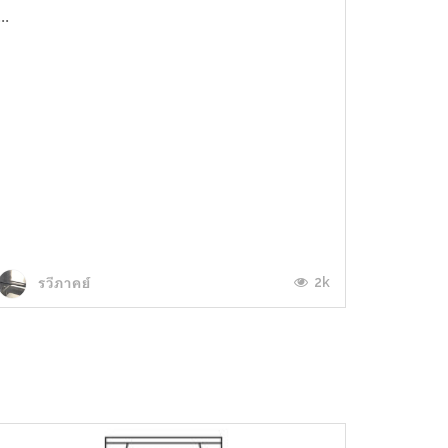
...
2k
รวีภาคย์