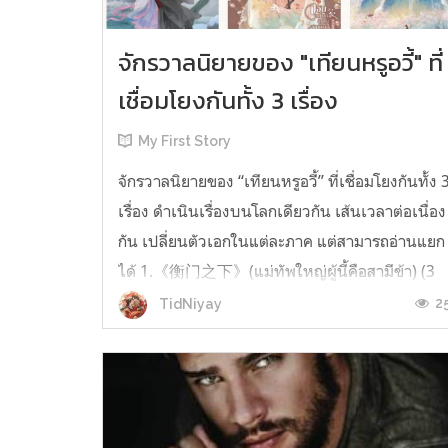
จักรวาลนิยายของ "เทียนหรูอวี้" ที่
เชื่อมโยงกันทั้ง 3 เรื่อง
My First Story
จักรวาลนิยายของ “เทียนหรูอวี้” ที่เชื่อมโยงกันทั้ง 
เรื่อง ดำเนินเรื่องบนโลกเดียวกัน เส้นเวลาต่อเนื่อง
กัน เปลี่ยนตัวเอกในแต่ละภาค แต่สามารถอ่านแยก
ได้ 1.《衡门之下》(แม่ทัพใหญ่ผู้นี้คือสามีข้า) (3
เล่มจบ) เป็นเรื่องที่เกิดก่อน เล่าเรื่องของ ฝูถิง กับ
2
TidNiyay
หลี่ชีฉือ ที่ต้องแต่งงานกันก่อนจะใช้ชีวิตห่างไกล
กัน...