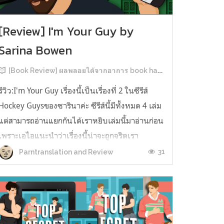
[Review] I'm Your Guy by
Sarina Bowen
[Book Review] ผลพลอยได้จากอาการ book hangover หลังอ่านสารพัน MM Romance
รีวิว:I'm Your Guy เรื่องนี้เป็นเรื่องที่ 2 ในซีรีส์
Hockey Guysของซารินาค่ะ ซีรีส์นี้มีทั้งหมด 4 เล่ม
แต่สามารถอ่านแยกกันได้เราหยิบเล่มนี้มาอ่านก่อน
เพราะเอไอแนะนำว่าเรื่องนี้น่าจะถูกจริตเรา
มากกว่า555 เรื่องนี้เป็นเรื่องราวของ TOMMASO
31
Parntranslation and Review
นักกีฬาฮอกกี้ NHL กับ Carter มัณฑนากรมือฉมัง
ทอมมาโซเพิ่งโดนเทร...