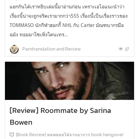
แยกกันได้เราหยิบเล่มนี้มาอ่านก่อน เพราะเอไอแนะนำว่า
เรื่องนี้น่าจะถูกจริตเรามากกว่า555 เรื่องนี้เป็นเรื่องราวของ
TOMMASO นักกีฬาฮอกกี้ NHL กับ Carter มัณฑนากรมือ
ฉมัง ทอมมาโซเพิ่งโดนเทร...
37
Parntranslation and Review
[Review] Roommate by Sarina
Bowen
[Book Review] ผลพลอยได้จากอาการ book hangover