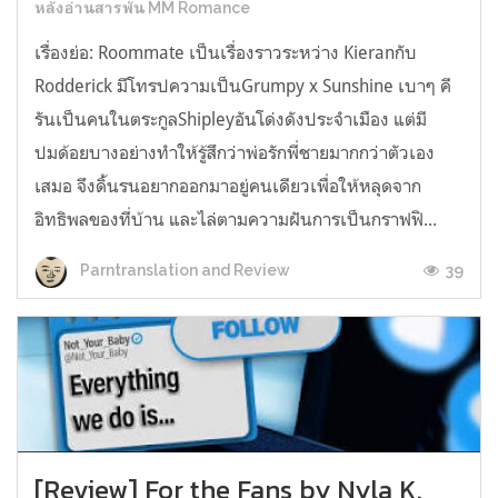
หลังอ่านสารพัน MM Romance
เรื่องย่อ: Roommate เป็นเรื่องราวระหว่าง Kieranกับ
Rodderick มีโทรปความเป็นGrumpy x Sunshine เบาๆ คี
รันเป็นคนในตระกูลShipleyอันโด่งดังประจำเมือง แต่มี
ปมด้อยบางอย่างทำให้รู้สึกว่าพ่อรักพี่ชายมากกว่าตัวเอง
เสมอ จึงดิ้นรนอยากออกมาอยู่คนเดียวเพื่อให้หลุดจาก
อิทธิพลของที่บ้าน และไล่ตามความฝันการเป็นกราฟฟิ...
39
Parntranslation and Review
[Review] For the Fans by Nyla K.