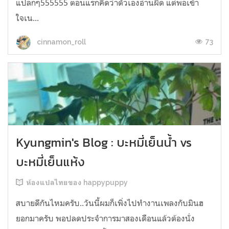
แปลกๆ555555 ตอนแรกคิดว่าตัวเองอ่านผิด แต่พอเข้า
ใจเน...
73
cinnamon_roll
Kyungmin's Blog : บะหมี่เย็นน้ำ vs
บะหมี่เย็นแห้ง
ห้องแปลไทยของ happypuppy
สบายดีกันไหมครับ..วันนี้ผมก็เพิ่งไปทำงานเพลงกับมินฮ
ยอกมาครับ พอปลดประจำการมาสองเดือนแล้วต้องนั่ง