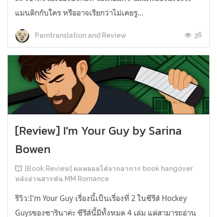
แมนติกกับใคร หรืออาจเรียกว่าไม่เคยรู...
36
Parntranslation and Review
[Review] I'm Your Guy by Sarina
Bowen
[Book Review] ผลพลอยได้จากอาการ book hangover
หลังอ่านสารพัน MM Romance
รีวิว:I'm Your Guy เรื่องนี้เป็นเรื่องที่ 2 ในซีรีส์ Hockey
Guysของซารินาค่ะ ซีรีส์นี้มีทั้งหมด 4 เล่ม แต่สามารถอ่าน