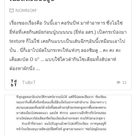
NOMNOM*
เรื่องของเรื่องคือ วันนี้เอา คอร์นบีฟ มาทำอาหาร ซึ่งไม่ใช่
ยี่ห้อที่เคยกินสมัยก่อนนู้นนนนน (ยี่ห้อ อสร.) เปิดกระป๋องมา
texture ก็ไม่ใช่ เคยกินแบบเป็นเส้นฉีกๆอันนี้เหมือนเอาไป
ปั่น . นี่ก็เอาไปผัดในกระทะให้แห้งๆ ลองชิมดู .. คะ คะ คะ
เค็มสะบัด O o" ... แบบใช้โควต้ากินโซเดียมทั้งสัปดาห์
ต้องหาผักนึ่ง ...
11
TidbiT