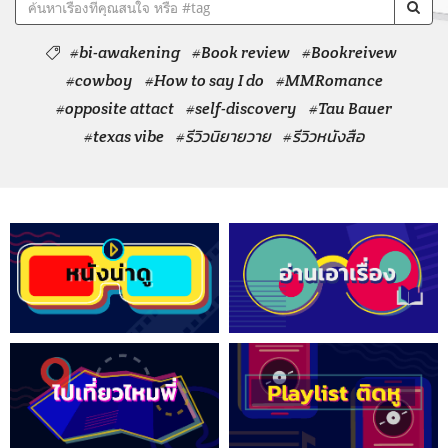
#bi-awakening
#Book review
#Bookreivew
#cowboy
#How to say I do
#MMRomance
#opposite attact
#self-discovery
#Tau Bauer
#texas vibe
#รีวิวนิยายวาย
#รีวิวหนังสือ