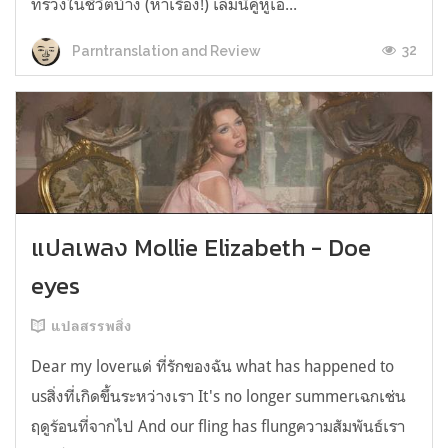
ทรวงในชีวิตบ้าง (หาเรื่อง!) เล่มนี้คู่หูเอ...
32
Parntranslation and Review
แปลเพลง Mollie Elizabeth - Doe
eyes
แปลสรรพสิ่ง
Dear my loverแด่ ที่รักของฉัน what has happened to
usสิ่งที่เกิดขึ้นระหว่างเรา It's no longer summerเฉกเช่น
ฤดูร้อนที่จากไป And our fling has flungความสัมพันธ์เรา