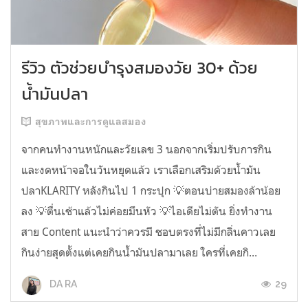
รีวิว ตัวช่วยบำรุงสมองวัย 30+ ด้วย
น้ำมันปลา
สุขภาพและการดูแลสมอง
จากคนทำงานหนักและวัยเลข 3 นอกจากเริ่มปรับการกิน
และงดหน้าจอในวันหยุดแล้ว เราเลือกเสริมด้วยน้ำมัน
ปลาKLARITY หลังกินไป 1 กระปุก 💡ตอนบ่ายสมองล้าน้อย
ลง 💡ตื่นเช้าแล้วไม่ค่อยมึนหัว 💡ไอเดียไม่ตัน ยิ่งทำงาน
สาย Content แนะนำว่าควรมี ชอบตรงที่ไม่มีกลิ่นคาวเลย
กินง่ายสุดตั้งแต่เคยกินน้ำมันปลามาเลย ใครที่เคยกิ...
29
DA RA