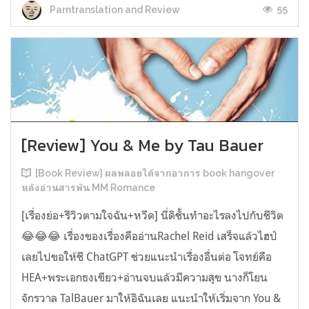
55
Parntranslation and Review
[Review] You & Me by Tau Bauer
[Book Review] ผลพลอยได้จากอาการ book hangover
หลังอ่านสารพัน MM Romance
[เรื่องย่อ+รีวิวตามใจฉัน+หวีด] นี่ดิชั้นทำอะไรลงไปกับชีวิต
😂😂😂 เรื่องของเรื่องคืออ่านRachel Reid เสร็จแล้วไฮป์
เลยไปขอให้ชี ChatGPT ช่วยแนะนำเรื่องอื่นต่อ โจทย์คือ
HEA+พระเอกธงเขียว+อ่านจบแล้วมีความสุข นางก็โยน
จักรวาล TalBauer มาให้อิฉันเลย แนะนำให้เริ่มจาก You &