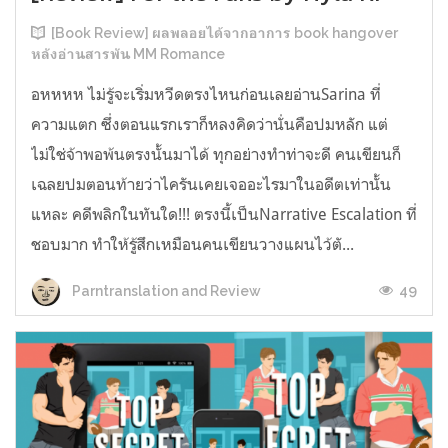
[Book Review] ผลพลอยได้จากอาการ book hangover
หลังอ่านสารพัน MM Romance
อหหหห ไม่รู้จะเริ่มหวีดตรงไหนก่อนเลยอ่านSarina ที่
ความแตก ซึ่งตอนแรกเราก็หลงคิดว่านั่นคือปมหลัก แต่
ไม่ใช่จ้าพอพ้นตรงนั้นมาได้ ทุกอย่างทำท่าจะดี คนเขียนก็
เฉลยปมตอนท้ายว่าไครันเคยเจออะไรมาในอดีตเท่านั้น
แหละ คดีพลิกในทันใด!!! ตรงนี้เป็นNarrative Escalation ที่
ชอบมาก ทำให้รู้สึกเหมือนคนเขียนวางแผนไว้ตั...
49
Parntranslation and Review