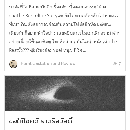
มาต่อที่TalBauerกันอีกเรื่องค่ะ เนื่องจากอารมณ์ค้าง
จากThe Rest ofthe Storyเลยยังไม่อยากตัดกลับไปหาแนว
ที่เบาเกิน ยังอยากจมจ่อมกับความTalต่ออีกนิด แต่ขณะ
เดียวกันก็อยากพักใจบ้าง เลยหยิบแนวโรแมนติกดราม่าจ๋าๆ
อย่างเรื่องนี้ขึ้นมาชิมดู โดยคิดว่าปมมันไม่น่าหนักเท่าThe
Restมั้ง??? 😂เรื่องย่อ: Noël หนุ่ม PR จ...
7
Parntranslation and Review
ขอให้โชคดี ราตรีสวัสดิ์