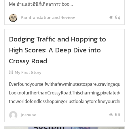
Me อ่านแล้วอีนี่ก็เกิดอาการ boo...
84
Parntranslation and Review
Dodging Traffic and Hopping to
High Scores: A Deep Dive into
Crossy Road
My First Story
Everfoundyourselfwithafewminutestospare,cravingaquick,e
LooknofurtherthanCrossyRoad.Thischarming,pixelatedendl
theworldofendlesshoppingorjustlookingtorefineyourchicken
66
joshuaa