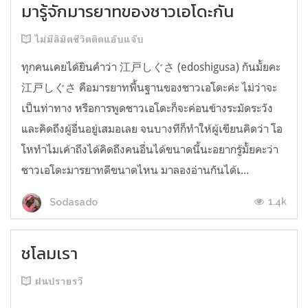
มารู้จักมารยาทของชาวเอโดะกัน
ไม่มีลิมิตชีวิตติดแอ๊บแจ๊บ
ทุกคนเคยได้ยินคำว่า 江戸しぐさ (edoshigusa) กันมั้ยคะ
江戸しぐさ คือมารยาทพื้นฐานของชาวเอโดะค่ะ ไม่ว่าจะ
เป็นท่าทาง หรือการพูดชาวเอโดะก็จะค่อนข้างระมัดระวัง
และคิดถึงผู้อื่นอยู่เสมอเลย จนบางทีก็ทำให้ผู้เขียนคิดว่า โอ
โหทำไมเค้าถึงได้คิดถึงคนอื่นได้ขนาดนี้นะอยากรู้มั้ยคะว่า
ชาวเอโดะมารยาทดีขนาดไหน มาลองอ่านกันได้เ...
1.4k
Sodasado
ชโลมเรา
ฝนปรายรวี