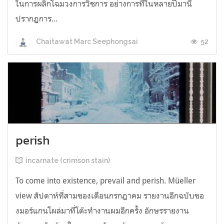
ในการผลิกโฉมวงการวิชการ อย่างการที่ในหลายปีมานี้
ปรากฏการ...
52
Chaitawat Marc Seephongsai
perish
incarnate (crimson stain)
To come into existence, prevail and perish. Müeller
view สัปดาห์ที่สามของเดือนกรกฎาคม รายงานอีกฉบับขอ
งมอร์แกนโผล่มาที่โต๊ะทำงานผมอีกครั้ง อักษรรายงาน