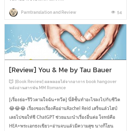
54
Parntranslation and Review
[Review] You & Me by Tau Bauer
[Book Review] ผลพลอยได้จากอาการ book hangover
หลังอ่านสารพัน MM Romance
[เรื่องย่อ+รีวิวตามใจฉัน+หวีด] นี่ดิชั้นทำอะไรลงไปกับชีวิต
😂😂😂 เรื่องของเรื่องคืออ่านRachel Reid เสร็จแล้วไฮป์
เลยไปขอให้ชี ChatGPT ช่วยแนะนำเรื่องอื่นต่อ โจทย์คือ
HEA+พระเอกธงเขียว+อ่านจบแล้วมีความสุข นางก็โยน