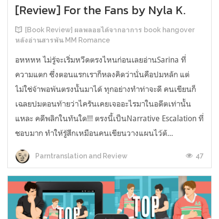
[Review] For the Fans by Nyla K.
[Book Review] ผลพลอยได้จากอาการ book hangover
หลังอ่านสารพัน MM Romance
อหหหห ไม่รู้จะเริ่มหวีดตรงไหนก่อนเลยอ่านSarina ที่
ความแตก ซึ่งตอนแรกเราก็หลงคิดว่านั่นคือปมหลัก แต่
ไม่ใช่จ้าพอพ้นตรงนั้นมาได้ ทุกอย่างทำท่าจะดี คนเขียนก็
เฉลยปมตอนท้ายว่าไครันเคยเจออะไรมาในอดีตเท่านั้น
แหละ คดีพลิกในทันใด!!! ตรงนี้เป็นNarrative Escalation ที่
ชอบมาก ทำให้รู้สึกเหมือนคนเขียนวางแผนไว้ตั...
47
Parntranslation and Review