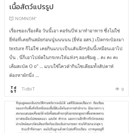
เนื้อสัตว์แปรรูป
NOMNOM*
เรื่องของเรื่องคือ วันนี้เอา คอร์นบีฟ มาทำอาหาร ซึ่งไม่ใช่
ยี่ห้อที่เคยกินสมัยก่อนนู้นนนนน (ยี่ห้อ อสร.) เปิดกระป๋องมา
texture ก็ไม่ใช่ เคยกินแบบเป็นเส้นฉีกๆอันนี้เหมือนเอาไป
ปั่น . นี่ก็เอาไปผัดในกระทะให้แห้งๆ ลองชิมดู .. คะ คะ คะ
เค็มสะบัด O o" ... แบบใช้โควต้ากินโซเดียมทั้งสัปดาห์
ต้องหาผักนึ่ง ...
9
TidbiT