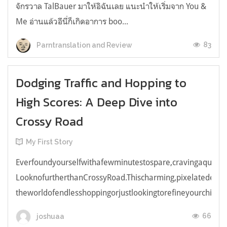
จักรวาล TalBauer มาให้อิฉันเลย แนะนำให้เริ่มจาก You &
Me อ่านแล้วอีนี่ก็เกิดอาการ boo...
83
Parntranslation and Review
Dodging Traffic and Hopping to
High Scores: A Deep Dive into
Crossy Road
My First Story
Everfoundyourselfwithafewminutestospare,cravingaquick,e
LooknofurtherthanCrossyRoad.Thischarming,pixelatedendl
theworldofendlesshoppingorjustlookingtorefineyourchicken
66
joshuaa