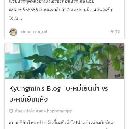
แวบแรกสุดหลังอ่านเนื้อร้องท่อนแรก คือ แอบ
แปลกๆ555555 ตอนแรกคิดว่าตัวเองอ่านผิด แต่พอเข้า
ใจเน...
72
cinnamon_roll
Kyungmin's Blog : บะหมี่เย็นน้ำ vs
บะหมี่เย็นแห้ง
ห้องแปลไทยของ happypuppy
สบายดีกันไหมครับ..วันนี้ผมก็เพิ่งไปทำงานเพลงกับมินฮ