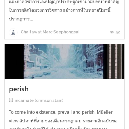
และภาควิชาการเองปัญญาประดิษฐ์ก็เข้ามามีบทบาทสำคัญ
ในการผลิกโฉมวงการวิชการ อย่างการที่ในหลายปีมานี้
ปรากฏการ...
52
Chaitawat Marc Seephongsai
perish
incarnate (crimson stain)
To come into existence, prevail and perish. Müeller
view สัปดาห์ที่สามของเดือนกรกฎาคม รายงานอีกฉบับขอ