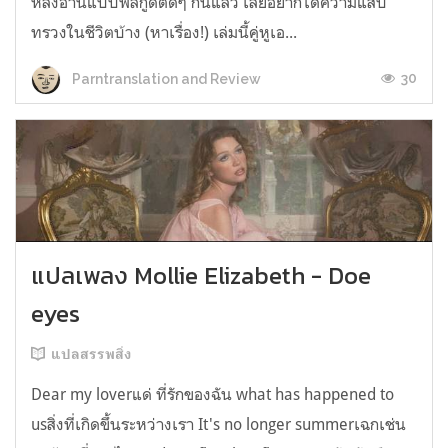
หลังอ่านแบบฟีลกู้ดติดๆ กันแล้ว เลยอยากได้ความแสบ
ทรวงในชีวิตบ้าง (หาเรื่อง!) เล่มนี้คู่หูเอ...
30
Parntranslation and Review
แปลเพลง Mollie Elizabeth - Doe
eyes
แปลสรรพสิ่ง
Dear my loverแด่ ที่รักของฉัน what has happened to
usสิ่งที่เกิดขึ้นระหว่างเรา It's no longer summerเฉกเช่น