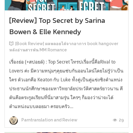
[Review] Top Secret by Sarina
Bowen & Elle Kennedy
[Book Review] ผลพลอยได้จากอาการ book hangover
หลังอ่านสารพัน MM Romance
เรื่องย่อ (+สปอยล์) : Top Secret โทรปเรื่องนี้คือRival to
Lovers ค่ะ มีความหนุ่มๆคุยแซ่บกันออนไลน์โดยไม่รู้ว่าเป็น
ใคร ตัวเอกคือ Keaton กับ Luke ทั้งคู่เป็นคู่แข่งชิงตำแหน่ง
ประธานนักศึกษาของมหาวิทยาลัยประวัติศาสตร์ยาวนาน คี
ตันคือตระกูลเรียนที่นี่มาสามรุ่น ใครๆ ก็มองว่าน่าจะได้
ตำแหน่งแบบลอยมา ครอบครัว...
29
Parntranslation and Review