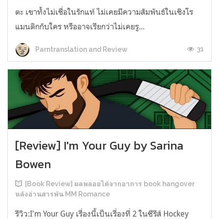
ตะ เขาทั้งไม่เชื่อในรักแท้ ไม่เคยมีความสัมพันธ์ในเชิงโร
แมนติกกับใคร หรืออาจเรียกว่าไม่เคยรู...
31
Parntranslation and Review
[Review] I'm Your Guy by Sarina
Bowen
[Book Review] ผลพลอยได้จากอาการ book hangover
หลังอ่านสารพัน MM Romance
รีวิว:I'm Your Guy เรื่องนี้เป็นเรื่องที่ 2 ในซีรีส์ Hockey