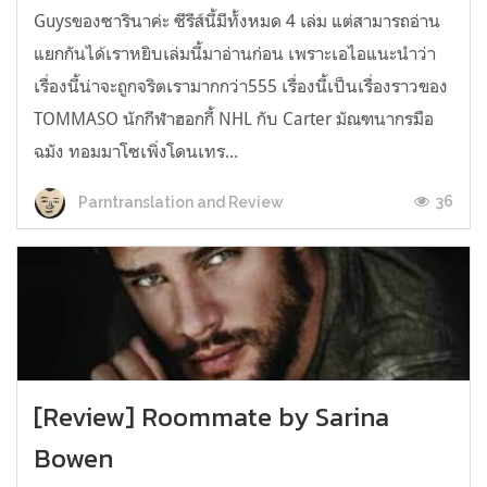
Guysของซารินาค่ะ ซีรีส์นี้มีทั้งหมด 4 เล่ม แต่สามารถอ่าน
แยกกันได้เราหยิบเล่มนี้มาอ่านก่อน เพราะเอไอแนะนำว่า
เรื่องนี้น่าจะถูกจริตเรามากกว่า555 เรื่องนี้เป็นเรื่องราวของ
TOMMASO นักกีฬาฮอกกี้ NHL กับ Carter มัณฑนากรมือ
ฉมัง ทอมมาโซเพิ่งโดนเทร...
36
Parntranslation and Review
[Review] Roommate by Sarina
Bowen