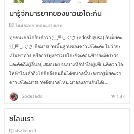
มารู้จักมารยาทของชาวเอโดะกัน
ไม่มีลิมิตชีวิตติดแอ๊บแจ๊บ
ทุกคนเคยได้ยินคำว่า 江戸しぐさ (edoshigusa) กันมั้ยคะ
江戸しぐさ คือมารยาทพื้นฐานของชาวเอโดะค่ะ ไม่ว่าจะ
เป็นท่าทาง หรือการพูดชาวเอโดะก็จะค่อนข้างระมัดระวัง
และคิดถึงผู้อื่นอยู่เสมอเลย จนบางทีก็ทำให้ผู้เขียนคิดว่า โอ
โหทำไมเค้าถึงได้คิดถึงคนอื่นได้ขนาดนี้นะอยากรู้มั้ยคะว่า
ชาวเอโดะมารยาทดีขนาดไหน มาลองอ่านกันได้เ...
1.4k
Sodasado
ชโลมเรา
ฝนปรายรวี