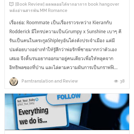
[Book Review] ผลพลอยได้จากอาการ book hangover
หลังอ่านสารพัน MM Romance
เรื่องย่อ: Roommate เป็นเรื่องราวระหว่าง Kieranกับ
Rodderick มีโทรปความเป็นGrumpy x Sunshine เบาๆ คี
รันเป็นคนในตระกูลShipleyอันโด่งดังประจำเมือง แต่มี
ปมด้อยบางอย่างทำให้รู้สึกว่าพ่อรักพี่ชายมากกว่าตัวเอง
เสมอ จึงดิ้นรนอยากออกมาอยู่คนเดียวเพื่อให้หลุดจาก
อิทธิพลของที่บ้าน และไล่ตามความฝันการเป็นกราฟฟิ...
38
Parntranslation and Review