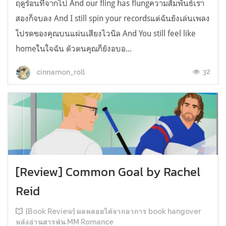
ฤดูร้อนที่จากไป And our fling has flungความสัมพันธ์เรา
สองก็จบลง And I still spin your recordsแต่ฉันยังเล่นเพลง
โปรดของคุณบนแผ่นเสียงไวนิล And You still feel like
homeในใจฉัน ตัวตนคุณก็ยังอบอ...
32
cinnamon_roll
[Review] Common Goal by Rachel
Reid
[Book Review] ผลพลอยได้จากอาการ book hangover
หลังอ่านสารพัน MM Romance