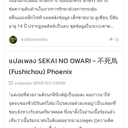
งมอร์แกนโผล่มาที่โต๊ะทำงานผมอีกครั้ง อักษรรายงาน
ข้อความลับด้านในจากการรักษาด้วยการกระตุ้น
คลื่นแม่เหล็กไฟฟ้าเผยคลังข้อมูล เด็กชายนาม ลูเซียน บีสัน
อายุ 14 ปี ปรากฏผลลัพธ์เป็นลบ ชุดข้อมูลในระบบคาด...
51
wallflowerblu
แปลเพลง SEKAI NO OWARI - 不死鳥
(Fushichou) Phoenix
แปลเพลง SEKAI NO OWARI
"แด่เธอที่สวยงามดั่งนกฟินิกส์ผู้เป็นอมตะ ผมภาวนาให้
จุดจบของชั่วนิรันดร์ได้มาโปรดเธอด้วยเทอญ"เป็นเพลงที่
ชอบจังหวะกับดนตรีมาตลอด พึ่งมาตั้งใจอ่านเนื้อร้องแล้ว
เห็นว่าเนื้อร้องน่าสนใจดีเลยอยากมาแปลดูค่ะ ((ความคิด