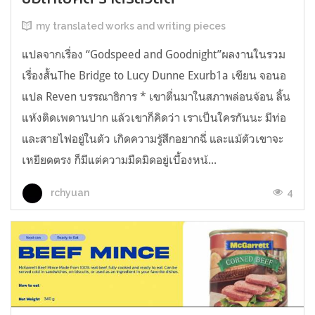
my translated works and writing pieces
แปลจากเรื่อง “Godspeed and Goodnight”ผลงานในรวม
เรื่องสั้นThe Bridge to Lucy Dunne Exurb1a เขียน จอนอ
แปล Reven บรรณาธิการ * เขาตื่นมาในสภาพล่อนจ้อน ลิ้น
แห้งติดเพดานปาก แล้วเขาก็คิดว่า เราเป็นใครกันนะ มีท่อ
และสายไฟอยู่ในตัว เกิดความรู้สึกอยากฉี่ และแม้ตัวเขาจะ
เหยียดตรง ก็มีแต่ความมืดมิดอยู่เบื้องหน้...
4
rchyuan