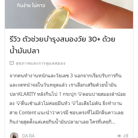
รีวิว ตัวช่วยบำรุงสมองวัย 30+ ด้วย
น้ำมันปลา
สุขภาพและการดูแลสมอง
จากคนทำงานหนักและวัยเลข 3 นอกจากเริ่มปรับการกิน
และงดหน้าจอในวันหยุดแล้ว เราเลือกเสริมด้วยน้ำมัน
ปลาKLARITY หลังกินไป 1 กระปุก 💡ตอนบ่ายสมองล้าน้อย
ลง 💡ตื่นเช้าแล้วไม่ค่อยมึนหัว 💡ไอเดียไม่ตัน ยิ่งทำงาน
สาย Content แนะนำว่าควรมี ชอบตรงที่ไม่มีกลิ่นคาวเลย
กินง่ายสุดตั้งแต่เคยกินน้ำมันปลามาเลย ใครที่เคยกิ...
28
DA RA