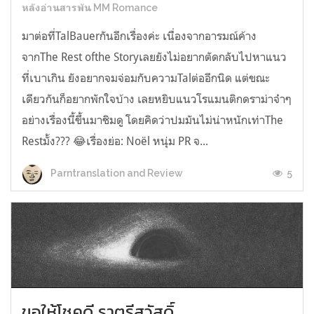
หลังอ่านสารพัน MM Romance
มาต่อที่TalBauerกันอีกเรื่องค่ะ เนื่องจากอารมณ์ค้าง
จากThe Rest ofthe Storyเลยยังไม่อยากตัดกลับไปหาแนว
ที่เบาเกิน ยังอยากจมจ่อมกับความTalต่ออีกนิด แต่ขณะ
เดียวกันก็อยากพักใจบ้าง เลยหยิบแนวโรแมนติกดราม่าจ๋าๆ
อย่างเรื่องนี้ขึ้นมาชิมดู โดยคิดว่าปมมันไม่น่าหนักเท่าThe
Restมั้ง??? 😂เรื่องย่อ: Noël หนุ่ม PR จ...
5
Parntranslation and Review
ขอให้โชคดี ราตรีสวัสดิ์