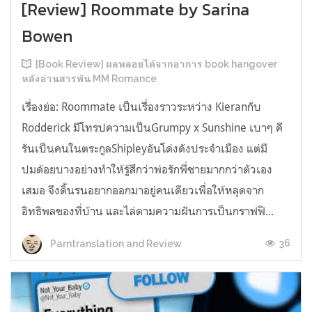
[Review] Roommate by Sarina
Bowen
[Book Review] ผลพลอยได้จากอาการ book hangover
หลังอ่านสารพัน MM Romance
เรื่องย่อ: Roommate เป็นเรื่องราวระหว่าง Kieranกับ
Rodderick มีโทรปความเป็นGrumpy x Sunshine เบาๆ คี
รันเป็นคนในตระกูลShipleyอันโด่งดังประจำเมือง แต่มี
ปมด้อยบางอย่างทำให้รู้สึกว่าพ่อรักพี่ชายมากกว่าตัวเอง
เสมอ จึงดิ้นรนอยากออกมาอยู่คนเดียวเพื่อให้หลุดจาก
อิทธิพลของที่บ้าน และไล่ตามความฝันการเป็นกราฟฟิ...
36
Parntranslation and Review