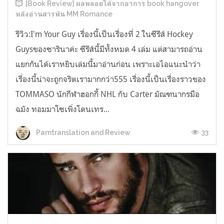
[Book Review] ผลพลอยได้จากอาการ book hangover
หลังอ่านสารพัน MM Romance
รีวิว:I'm Your Guy เรื่องนี้เป็นเรื่องที่ 2 ในซีรีส์ Hockey
Guysของซารินาค่ะ ซีรีส์นี้มีทั้งหมด 4 เล่ม แต่สามารถอ่าน
แยกกันได้เราหยิบเล่มนี้มาอ่านก่อน เพราะเอไอแนะนำว่า
เรื่องนี้น่าจะถูกจริตเรามากกว่า555 เรื่องนี้เป็นเรื่องราวของ
TOMMASO นักกีฬาฮอกกี้ NHL กับ Carter มัณฑนากรมือ
ฉมัง ทอมมาโซเพิ่งโดนเทร...
33
Parntranslation and Review