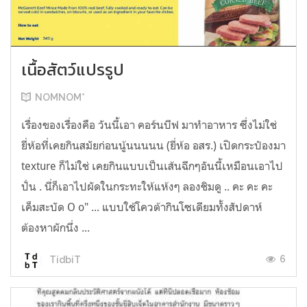
เนื้อสัตว์แปรรูป
NOMNOM*
เรื่องของเรื่องคือ วันนี้เอา คอร์นบีฟ มาทำอาหาร ซึ่งไม่ใช่
ยี่ห้อที่เคยกินสมัยก่อนนู้นนนนน (ยี่ห้อ อสร.) เปิดกระป๋องมา
texture ก็ไม่ใช่ เคยกินแบบเป็นเส้นฉีกๆอันนี้เหมือนเอาไป
ปั่น . นี่ก็เอาไปผัดในกระทะให้แห้งๆ ลองชิมดู .. คะ คะ คะ
เค็มสะบัด O o" ... แบบใช้โควต้ากินโซเดียมทั้งสัปดาห์
ต้องหาผักนึ่ง ...
6
TidbiT