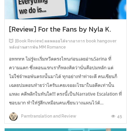
[Review] For the Fans by Nyla K.
[Book Review] ผลพลอยได้จากอาการ book hangover
หลังอ่านสารพัน MM Romance
อหหหห ไม่รู้จะเริ่มหวีดตรงไหนก่อนเลยอ่านSarina ที่
ความแตก ซึ่งตอนแรกเราก็หลงคิดว่านั่นคือปมหลัก แต่
ไม่ใช่จ้าพอพ้นตรงนั้นมาได้ ทุกอย่างทำท่าจะดี คนเขียนก็
เฉลยปมตอนท้ายว่าไครันเคยเจออะไรมาในอดีตเท่านั้น
แหละ คดีพลิกในทันใด!!! ตรงนี้เป็นNarrative Escalation ที่
ชอบมาก ทำให้รู้สึกเหมือนคนเขียนวางแผนไว้ตั...
45
Parntranslation and Review