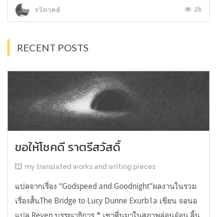
2k
รวีภาคย์
RECENT POSTS
ขอให้โชคดี ราตรีสวัสดิ์
my translated works and writing pieces
แปลจากเรื่อง “Godspeed and Goodnight”ผลงานในรวม
เรื่องสั้นThe Bridge to Lucy Dunne Exurb1a เขียน จอนอ
แปล Reven บรรณาธิการ * เขาตื่นมาในสภาพล่อนจ้อน ลิ้น