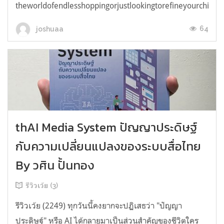
theworldofendlesshoppingorjustlookingtorefineyourchicken
64
joshuaa
thAI Media System ปัญญาประดิษฐ์
กับความเปลี่ยนแปลงของระบบสื่อไทย
By วศิน ปั้นทอง
รีวิวเว้ย (3)
รีวิวเว้ย (2249) ทุกวันนี้คงยากจะปฏิเสธว่า "ปัญญา
ประดิษฐ์" หรือ AI ได้กลายมาเป็นส่วนสำคัญของชีวิตใคร