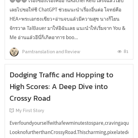
😂😂😂 เรื่องของเรื่องคืออ่านRachel Reid เสร็จแล้วไฮป์
เลยไปขอให้ชี ChatGPT ช่วยแนะนำเรื่องอื่นต่อ โจทย์คือ
HEA+พระเอกธงเขียว+อ่านจบแล้วมีความสุข นางก็โยน
จักรวาล TalBauer มาให้อิฉันเลย แนะนำให้เริ่มจาก You &
Me อ่านแล้วอีนี่ก็เกิดอาการ boo...
81
Parntranslation and Review
Dodging Traffic and Hopping to
High Scores: A Deep Dive into
Crossy Road
My First Story
Everfoundyourselfwithafewminutestospare,cravingaquick,e
LooknofurtherthanCrossyRoad.Thischarming,pixelatedendl