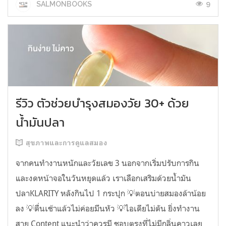
9
SALMONBOOKS
รีวิว ตัวช่วยบำรุงสมองวัย 30+ ด้วย
น้ำมันปลา
สุขภาพและการดูแลสมอง
จากคนทำงานหนักและวัยเลข 3 นอกจากเริ่มปรับการกิน
และงดหน้าจอในวันหยุดแล้ว เราเลือกเสริมด้วยน้ำมัน
ปลาKLARITY หลังกินไป 1 กระปุก 💡ตอนบ่ายสมองล้าน้อย
ลง 💡ตื่นเช้าแล้วไม่ค่อยมึนหัว 💡ไอเดียไม่ตัน ยิ่งทำงาน
สาย Content แนะนำว่าควรมี ชอบตรงที่ไม่มีกลิ่นคาวเลย