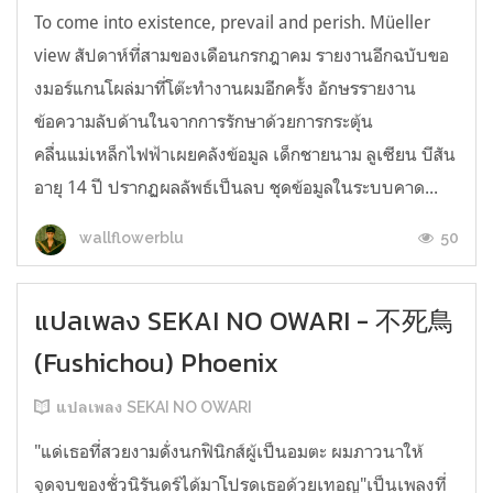
To come into existence, prevail and perish. Müeller
view สัปดาห์ที่สามของเดือนกรกฎาคม รายงานอีกฉบับขอ
งมอร์แกนโผล่มาที่โต๊ะทำงานผมอีกครั้ง อักษรรายงาน
ข้อความลับด้านในจากการรักษาด้วยการกระตุ้น
คลื่นแม่เหล็กไฟฟ้าเผยคลังข้อมูล เด็กชายนาม ลูเซียน บีสัน
อายุ 14 ปี ปรากฏผลลัพธ์เป็นลบ ชุดข้อมูลในระบบคาด...
50
wallflowerblu
แปลเพลง SEKAI NO OWARI - 不死鳥
(Fushichou) Phoenix
แปลเพลง SEKAI NO OWARI
"แด่เธอที่สวยงามดั่งนกฟินิกส์ผู้เป็นอมตะ ผมภาวนาให้
จุดจบของชั่วนิรันดร์ได้มาโปรดเธอด้วยเทอญ"เป็นเพลงที่