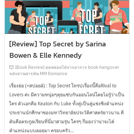
[Review] Top Secret by Sarina
Bowen & Elle Kennedy
[Book Review] ผลพลอยได้จากอาการ book hangover
หลังอ่านสารพัน MM Romance
เรื่องย่อ (+สปอยล์) : Top Secret โทรปเรื่องนี้คือRival to
Lovers ค่ะ มีความหนุ่มๆคุยแซ่บกันออนไลน์โดยไม่รู้ว่าเป็น
ใคร ตัวเอกคือ Keaton กับ Luke ทั้งคู่เป็นคู่แข่งชิงตำแหน่ง
ประธานนักศึกษาของมหาวิทยาลัยประวัติศาสตร์ยาวนาน คี
ตันคือตระกูลเรียนที่นี่มาสามรุ่น ใครๆ ก็มองว่าน่าจะได้
ตำแหน่งแบบลอยมา ครอบครัว...