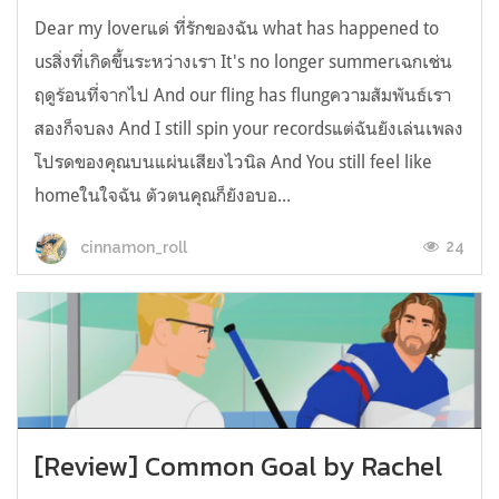
Dear my loverแด่ ที่รักของฉัน what has happened to
usสิ่งที่เกิดขึ้นระหว่างเรา It's no longer summerเฉกเช่น
ฤดูร้อนที่จากไป And our fling has flungความสัมพันธ์เรา
สองก็จบลง And I still spin your recordsแต่ฉันยังเล่นเพลง
โปรดของคุณบนแผ่นเสียงไวนิล And You still feel like
homeในใจฉัน ตัวตนคุณก็ยังอบอ...
24
cinnamon_roll
[Review] Common Goal by Rachel