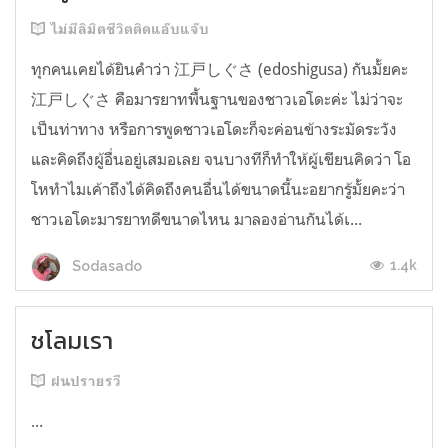
ไม่มีลิมิตชีวิตติดแอ๊บแจ๊บ
ทุกคนเคยได้ยินคำว่า 江戸しぐさ (edoshigusa) กันมั้ยคะ
江戸しぐさ คือมารยาทพื้นฐานของชาวเอโดะค่ะ ไม่ว่าจะ
เป็นท่าทาง หรือการพูดชาวเอโดะก็จะค่อนข้างระมัดระวัง
และคิดถึงผู้อื่นอยู่เสมอเลย จนบางทีก็ทำให้ผู้เขียนคิดว่า โอ
โหทำไมเค้าถึงได้คิดถึงคนอื่นได้ขนาดนี้นะอยากรู้มั้ยคะว่า
ชาวเอโดะมารยาทดีขนาดไหน มาลองอ่านกันได้เ...
1.4k
Sodasado
ชโลมเรา
ฝนปรายรวี
...