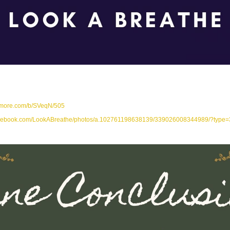
nimore.com/b/SVeqN/505
facebook.com/LookABreathe/photos/a.102761198638139/339026008344989/?type=