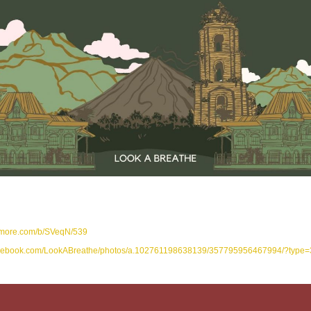
nimore.com/b/SVeqN/539
facebook.com/LookABreathe/photos/a.102761198638139/357795956467994/?type=