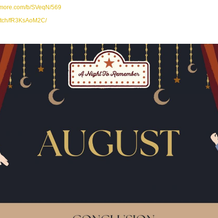
nimore.com/b/SVeqN/569
watch/fR3KsAoM2C/