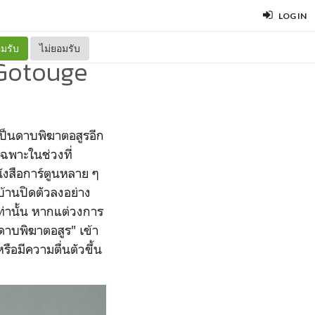
LOG IN
มรับ
ไม่ยอมรับ
 Gotouge
็เป็นดาบพิฆาตอสูรอีก
เฉพาะในช่วงที่
นังสือการ์ตูนหลาย ๆ
บ้านปิดตัวลงอย่าง
่านั้น หากแต่วงการ
"ดาบพิฆาตอสูร" เข้า
ือมีความตื่นตัวขึ้น