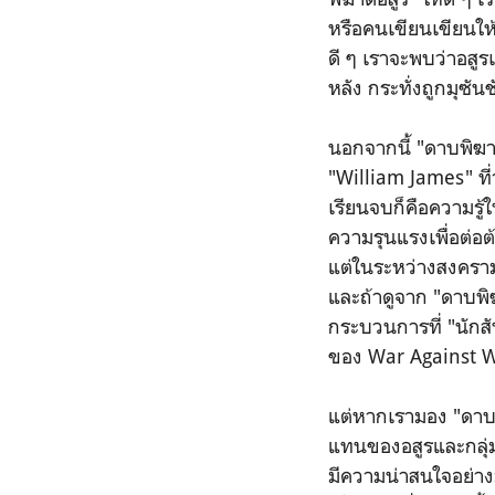
หรือคนเขียนเขียนให้เ
ดี ๆ เราจะพบว่าอสู
หลัง กระทั่งถูกมุซั
นอกจากนี้ "ดาบพิฆาต
"William James" ที่ว
เรียนจบก็คือความรู้
ความรุนแรงเพื่อต่อต
แต่ในระหว่างสงคราม
และถ้าดูจาก "ดาบพิฆ
กระบวนการที่ "นักส
ของ War Against Wa
แต่หากเรามอง "ดาบพ
แทนของอสูรและกลุ่มพ
มีความน่าสนใจอย่างม