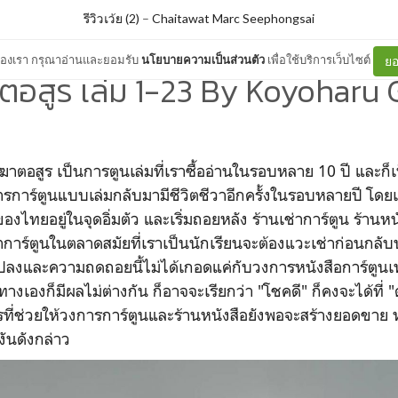
รีวิวเว้ย (2)
–
Chaitawat Marc Seephongsai
ต์ของเรา กรุณาอ่านและยอมรับ
นโยบายความเป็นส่วนตัว
เพื่อใช้บริการเว็บไซต์
ยอ
ตอสูร เล่ม 1-23 By Koyoharu
พิฆาตอสูร เป็นการตูนเล่มที่เราซื้ออ่านในรอบหลาย 10 ปี และก
การการ์ตูนแบบเล่มกลับมามีชีวิตชีวาอีกครั้งในรอบหลายปี โดย
ไทยอยู่ในจุดอิ่มตัว และเริ่มถอยหลัง ร้านเช่าการ์ตูน ร้านห
่าการ์ตูนในตลาดสมัยที่เราเป็นนักเรียนจะต้องแวะเช่าก่อนกลับ
ลงและความถดถอยนี้ไม่ได้เกอดแค่กับวงการหนังสือการ์ตูนเท
างเองก็มีผลไม่ต่างกัน ก็อาจจะเรียกว่า "โชคดี" ก็คงจะได้ที่ 
ที่ช่วยให้วงการการ์ตูนและร้านหนังสือยังพอจะสร้างยอดขาย หร
ันดังกล่าว