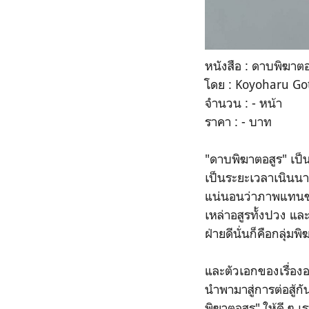
หนังสือ : ดาบพิฆาตอ
โดย : Koyoharu Go
จำนวน : - หน้า
ราคา : - บาท
"ดาบพิฆาตอสูร" เป็นก
เป็นระยะเวลาเนินนา
แน่นอนว่าภาพแทนของคว
เหล่าอสูรทั้งปวง แ
ฝ่ายดีนั่นก็คือกลุ่มพ
และตัวเอกของเรื่องอ
นำพามาสู่การต่อสู้ก
พิฆาตอสูร" ให้ดี ๆ เ