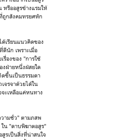
้น หรืออสูรข้างแรมให้
ที่ถูกสังคมทรยศหัก
่ได้เรียนแนวคิดของ
่ดีนัก เพราะเมื่อ
เรื่องของ "การใช้
องฝ่ายหนึ่งฝ่สยใด
ิดขึ้นเป็นธรรมดา
รถเจรจาด้วยได้ใน
าจจะเหลือแค่หนทาง
"ความชั่ว" ตามภสพ
ๆ ใน "ดาบพิฆาตอสูร"
รเป็นสิ่งที่น่าสนใจ