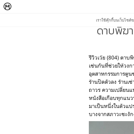
เราใช้คุ๊กกี้บนเว็บไซ
ดาบพิฆา
รีวิวเว้ย (804) ดาบ
เช่นกันที่ช่วยให้วง
อุตสาหกรรมการตูนของ
ร้านปิดตัวลง ร้านเช
ถาวร ความเปลี่ยนแป
หนังสือเกือบทุกแนวท
มาเป็นหนึ่งในตัวแปร
บางจากสภาวะชะงักง