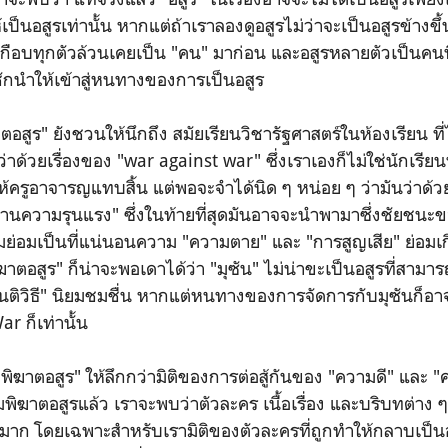
ป็นอสูรเท่านั้น หากแต่ถ้าเราลองดูอสูรไม่ว่าจะเป็นอสูรข้างขึ
รเกือบทุกตัวล้วนเคยเป็น "คน" มาก่อน และอสูรหลายตัวเป็นคน
นชักนำให้เข้าสู่หนทางของการเป็นอสูร
อสูร" ยังชวนให้นึกถึง สมัยเรียนวิชารัฐศาสตร์ในห้องเรียน ที
่าด้วยเรื่องของ "war against war" ซึ่งเราเองก็ไม่ใช่นักเรียนที
ให้ครูอาจารญแทบสิ้น แต่พอจะจำได้นิด ๆ หน่อย ๆ ว่ามันว่าด้วย
้านความรุนแรง" ซึ่งในท้ายที่สุดมันอาจจะนำพามาซึ่งชัยชนะข
ย่อมเป็นที่แน่นอนความ "ความตาย" และ "การสูญเสีย" ย่อมเก
าตอสูร" ก็น่าจะพอเดาได้ว่า "มุซัน" ไม่น่าขะเป็นอสูรที่สามา
ันติวิธี" นิยมชมชื่น หากแต่หนทางของการจัดการกับมุซันก็อ
r ก็เท่านั้น
ิฆาตอสูร" ให้ลึกกว่ามิติของการต่อสู้กันของ "ความดี" และ 
ิฆาตอสูรแล้ว เราจะพบว่าตัวละคร เนื้อเรื่อง และบริบทต่าง 
าก โดยเฉพาะสำหรับเรามิติของตัวละครที่ถูกทำให้กลาบเป็นอสู