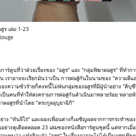
สูร เล่ม 1-23
touge
าร์ตูนที่ว่าด้วยเรื่องของ "อสูร" และ "กลุ่มพิฆาตอสูร" ที่ทำการ
น เราอาจจะเรียกมันว่าเป็น การต่อสู้กันในนามของ "ความดีแล
ามชั่วร้ายก็คงหนี้ไม่พ้นกลุ่มของอสูรที่มีผู้นำอย่าง "คิบุซึ
ละเป็นคนที่ทำให้สงครามการต่อสู่กันดำเนินมาหลายร้อย หลา
ิฆาตอสูรที่นำโดย "ตระกูลอุบุยาฉิกิ"
ย่าง "ทันจิโร่" และผองเพื่อนต่างก็เผชิญผลจากการกระทำของเ
ันอย่างดุเดือดตลอด 23 เล่มของหนังสือการ์ตูนชุดนี้ แต่หากเมื
ราจะพบว่า แท้จริงแล้ว "อสูร" ในเรื่องอาจจะไม่ได้เป็นอสูรเพี