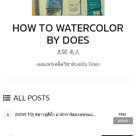
HOW TO WATERCOLOR
BY DOES
太閤 名人
เผยแพร่เคล็ดวิชาลับฉบับ Does
ALL POSTS
[HOW TO] #ฮาวทูสีน้ำ มาทำการ์ดอวยพรแบบง่าย ๆ ด้วยการวาด "พวงดอกไม้" กันเถอะ!
1
FREE
READ