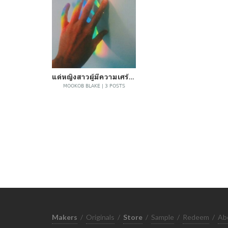
แด่หญิงสาวผู้มีความเศร้าเป็นเจ้าเรือน
MOOKOB BLAKE | 3 POSTS
Makers
/
Originals
/
Store
/
Sample
/
Redeem
/
Ab