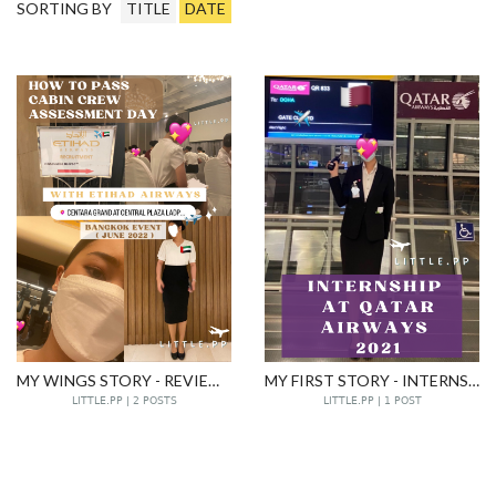
SORTING BY
TITLE
DATE
MY WINGS STORY - REVIEW - HOW TO PASS CABIN CREW ASSESSMENT DAY WITH ETIHAD AIRWAYS, BANGKOK EVENT ( JUNE 2022 )
MY FIRST STORY - INTERNSHIP AT QATAR AIRWAYS BKK 2021
LITTLE.PP | 2 POSTS
LITTLE.PP | 1 POST